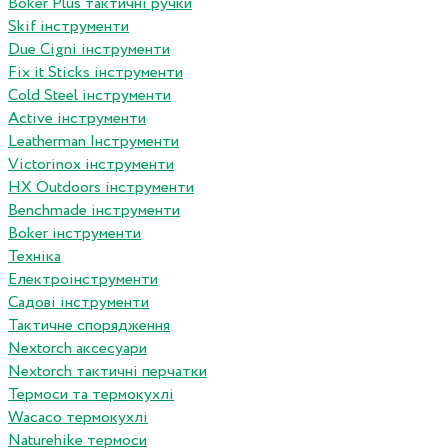
Boker Plus тактичні ручки
Skif інструменти
Due Cigni інструменти
Fix it Sticks інструменти
Сold Steel інструменти
Active інструменти
Leatherman Інструменти
Victorinox інструменти
HX Outdoors інструменти
Benchmade інструменти
Boker інструменти
Техніка
Електроінструменти
Садові інструменти
Тактичне спорядження
Nextorch аксесуари
Nextorch тактичні перчатки
Термоси та термокухлі
Wacaco термокухлі
Naturehike термоси