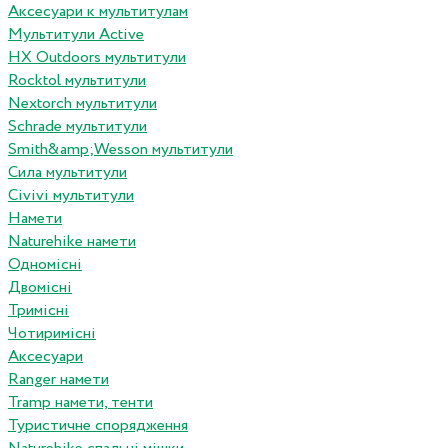
Аксесуари к мультитулам
Мультитули Active
HX Outdoors мультитули
Rocktol мультитули
Nextorch мультитули
Schrade мультитули
Smith&amp;Wesson мультитули
Сила мультитули
Civivi мультитули
Намети
Naturehike намети
Одномісні
Двомісні
Тримісні
Чотиримісні
Аксесуари
Ranger намети
Tramp намети, тенти
Туристичне спорядження