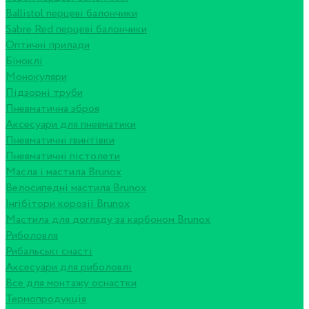
Ballistol перцеві балончики
Sabre Red перцеві балончики
Оптичні прилади
Біноклі
Монокуляри
Підзорні труби
Пневматична зброя
Аксесуари для пневматики
Пневматичні гвинтівки
Пневматичні пістолети
Масла і мастила Brunox
Велосипедні мастила Brunox
Інгібітори корозії Brunox
Мастила для догляду за карбоном Brunox
Риболовля
Рибальські снасті
Аксесуари для риболовлі
Все для монтажу оснастки
Термопродукція