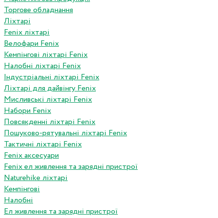
Торгове обладнання
Ліхтарі
Fenix ліхтарі
Велофари Fenix
Кемпінгові ліхтарі Fenix
Налобні ліхтарі Fenix
Індустріальні ліхтарі Fenix
Ліхтарі для дайвінгу Fenix
Мисливські ліхтарі Fenix
Набори Fenix
Повсякденні ліхтарі Fenix
Пошуково-рятувальні ліхтарі Fenix
Тактичні ліхтарі Fenix
Fenix аксесуари
Fenix ел живлення та зарядні пристрої
Naturehike ліхтарі
Кемпінгові
Налобні
Ел живлення та зарядні пристрої