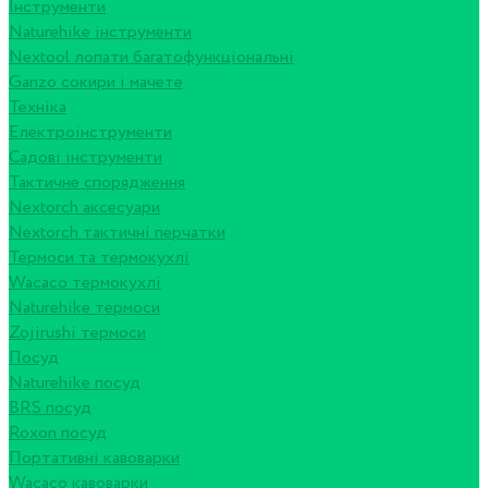
Інструменти
Naturehike інструменти
Nextool лопати багатофункціональні
Ganzo сокири і мачете
Техніка
Електроінструменти
Садові інструменти
Тактичне спорядження
Nextorch аксесуари
Nextorch тактичні перчатки
Термоси та термокухлі
Wacaco термокухлі
Naturehike термоси
Zojirushi термоси
Посуд
Naturehike посуд
BRS посуд
Roxon посуд
Портативні кавоварки
Wacaco кавоварки