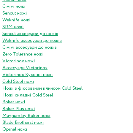
Civivi ножі
Sencut ножі
Weknife ножі
SRM ножі
Sencut аксесуари до ножів
Weknife аксесуари до ножів
Civivi аксесуари до ножів
Zero Tolerance ножі
Victorinox ножі
Аксесуари Victorinox
Victorinox Кухонні ножі
Cold Steel ножі
Ножі з фіксованим клинком Cold Steel
Ножі складні Cold Steel
Boker ножі
Boker Plus ножі
Magnum by Boker ножі
Blade Brothersl ножі
Opinel ножі