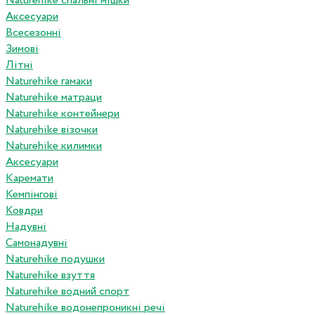
Naturehike спальні мішки
Аксесуари
Всесезонні
Зимові
Літні
Naturehike гамаки
Naturehike матраци
Naturehike контейнери
Naturehike візочки
Naturehike килимки
Аксесуари
Каремати
Кемпінгові
Ковдри
Надувні
Самонадувні
Naturehike подушки
Naturehike взуття
Naturehike водний спорт
Naturehike водонепроникні речі