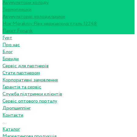
Акумулятори холоду
Термопляшки
Акумуляторні холодильники
Ніж Morakniv Flex нержавіюча сталь 12248
Пакет Fonarik
Гурт
Про нас
Блог
Бренди
Сервіс для партнерів
Стати партнером
Корпоративні замовлення
Гарантія та сервіс
Служба підтримки клієнтів
Сервіс оптового порталу
Дропшиппінг
Контакти
...
Каталог
Маркетингова продукція