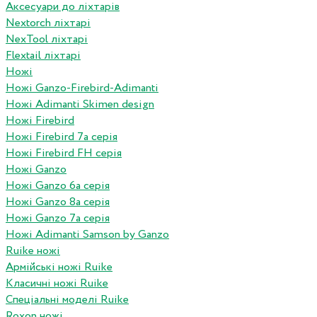
Аксесуари до ліхтарів
Nextorch ліхтарі
NexTool ліхтарі
Flextail ліхтарі
Ножі
Ножі Ganzo-Firebird-Adimanti
Ножі Adimanti Skimen design
Ножі Firebird
Ножі Firebird 7а серія
Ножі Firebird FH серія
Ножі Ganzo
Ножі Ganzo 6а серія
Ножі Ganzo 8а серія
Ножі Ganzo 7а серія
Ножі Adimanti Samson by Ganzo
Ruike ножі
Армійські ножі Ruike
Класичні ножі Ruike
Спеціальні моделі Ruike
Roxon ножi