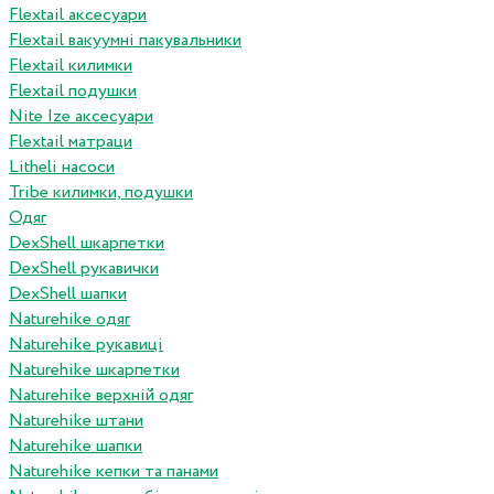
Flextail аксесуари
Flextail вакуумні пакувальники
Flextail килимки
Flextail подушки
Nite Ize аксесуари
Flextail матраци
Litheli насоси
Tribe килимки, подушки
Одяг
DexShell шкарпетки
DexShell рукавички
DexShell шапки
Naturehike одяг
Naturehike рукавиці
Naturehike шкарпетки
Naturehike верхній одяг
Naturehike штани
Naturehike шапки
Naturehike кепки та панами