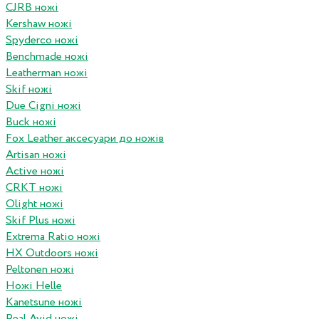
CJRB ножі
Kershaw ножі
Spyderco ножі
Benchmade ножі
Leatherman ножі
Skif ножі
Due Cigni ножі
Buck ножі
Fox Leather аксесуари до ножів
Artisan ножі
Active ножі
CRKT ножі
Olight ножі
Skif Plus ножі
Extrema Ratio ножі
HX Outdoors ножі
Peltonen ножі
Ножі Helle
Kanetsune ножі
Real Avid ножі