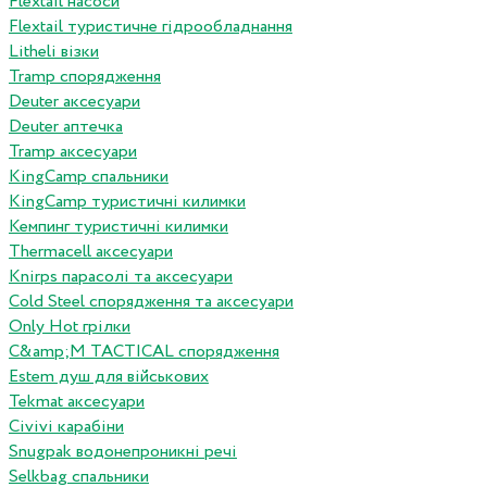
Flextail насоси
Flextail туристичне гідрообладнання
Litheli візки
Tramp спорядження
Deuter аксесуари
Deuter аптечка
Tramp аксесуари
KingCamp спальники
KingCamp туристичні килимки
Кемпинг туристичні килимки
Thermacell аксесуари
Knirps парасолі та аксесуари
Cold Steel спорядження та аксесуари
Only Hot грілки
C&amp;M TACTICAL спорядження
Estem душ для військових
Tekmat аксесуари
Сivivi карабіни
Snugpak водонепроникні речі
Selkbag спальники