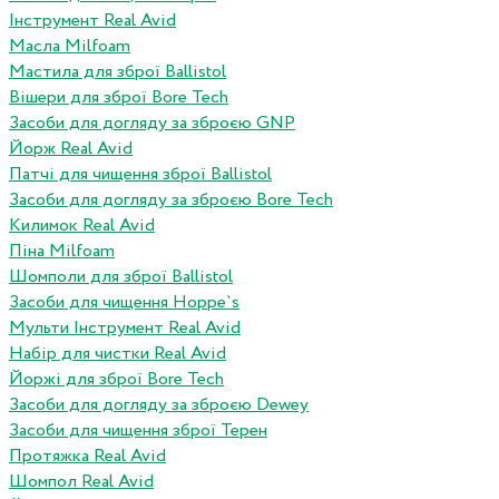
Інструмент Real Avid
Масла Milfoam
Мастила для зброї Ballistol
Вішери для зброї Bore Tech
Засоби для догляду за зброєю GNP
Йорж Real Avid
Патчі для чищення зброї Ballistol
Засоби для догляду за зброєю Bore Tech
Килимок Real Avid
Піна Milfoam
Шомполи для зброї Ballistol
Засоби для чищення Hoppe`s
Мульти Інструмент Real Avid
Набір для чистки Real Avid
Йоржі для зброї Bore Tech
Засоби для догляду за зброєю Dewey
Засоби для чищення зброї Терен
Протяжка Real Avid
Шомпол Real Avid