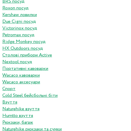
BRS посуд
Roxon посуд
Kershaw ловилки
Due Cigni посуд
Victorinox посуд
Petromax посуд
Ridge Monkey посуд
HX Outdoors посуд
Столові прибори Active
Nextool посуд
Портативні кавоварки
Wacaco кавоварки
Wacaco аксесуари
Спорт
Cold Steel бейсбольні біти
Взуття
Naturehike взуття
Humtto взуття
Рюкзаки, багаж
Naturehike рюкзаки та сумки