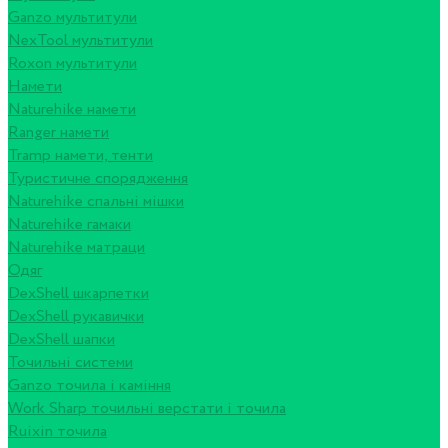
Ganzo мультитули
NexTool мультитули
Roxon мультитули
Намети
Naturehike намети
Ranger намети
Tramp намети, тенти
Туристичне спорядження
Naturehike спальні мішки
Naturehike гамаки
Naturehike матраци
Одяг
DexShell шкарпетки
DexShell рукавички
DexShell шапки
Точильні системи
Ganzo точила і каміння
Work Sharp точильні верстати і точила
Ruixin точила