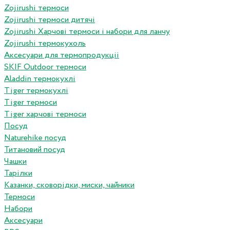
Zojirushi термоси
Zojirushi термоси дитячі
Zojirushi Харчові термоси і набори для ланчу
Zojirushi термокухоль
Аксесуари для термопродукціі
SKIF Outdoor термоси
Aladdin термокухлі
Tiger термокухлі
Tiger термоси
Tiger харчові термоси
Посуд
Naturehike посуд
Титановий посуд
Чашки
Тарілки
Казанки, сковорідки, миски, чайники
Термоси
Набори
Аксесуари