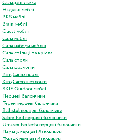
Складані ліжка
Надувні меблі
BRS меблі
Brain меблі
Quest меблі
Сила меблі
Сила набори меблів
Сила стільці та крісла
Сила столи
Сила шезлонги
KingCamp меблі
KingCamp шезлонги
SKIF Outdoor меблі
Перцеві балончики
Терен перцеві балончики
Ballistol перцеві балончики
Sabre Red перцеві балончики
Umarex Perfecta перцеві балончики
Перець перцеві балончики
Тризуб перцеві балончики