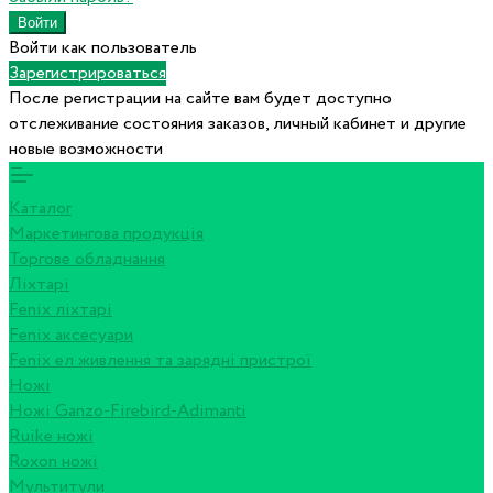
Войти как пользователь
Зарегистрироваться
После регистрации на сайте вам будет доступно
отслеживание состояния заказов, личный кабинет и другие
новые возможности
Каталог
Маркетингова продукція
Торгове обладнання
Ліхтарі
Fenix ліхтарі
Fenix аксесуари
Fenix ел живлення та зарядні пристрої
Ножі
Ножі Ganzo-Firebird-Adimanti
Ruike ножі
Roxon ножi
Мультитули