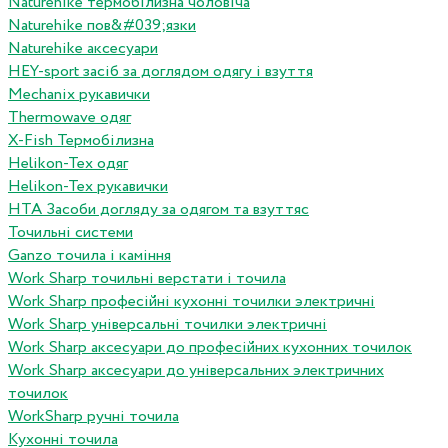
Naturehike термобілизна чоловіча
Naturehike пов&#039;язки
Naturehike аксесуари
HEY-sport засіб за доглядом одягу і взуття
Mechanix рукавички
Thermowave одяг
X-Fish Термобілизна
Helikon-Tex одяг
Helikon-Tex рукавички
HTA Засоби догляду за одягом та взуттяс
Точильні системи
Ganzo точила і каміння
Work Sharp точильні верстати і точила
Work Sharp професiйнi кухоннi точилки электричнi
Work Sharp унiверсальнi точилки электричнi
Work Sharp аксесуари до професiйних кухонних точилок
Work Sharp аксесуари до унiверсальних электричних
точилок
WorkSharp ручні точила
Кухонні точила