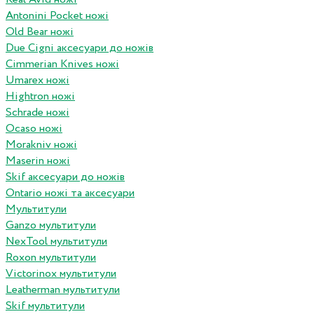
Antonini Pocket ножі
Old Bear ножі
Due Cigni аксесуари до ножів
Cimmerian Knives ножі
Umarex ножі
Hightron ножі
Schrade ножі
Ocaso ножі
Morakniv ножі
Maserin ножі
Skif аксесуари до ножів
Ontario ножі та аксесуари
Мультитули
Ganzo мультитули
NexTool мультитули
Roxon мультитули
Victorinox мультитули
Leatherman мультитули
Skif мультитули