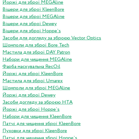
Йоржі для зброї MEGAline
Вішери для зброї KleenBore
Вішери для зброї MEGAline
Вішери для зброї Dewey
Вішери для зброї Hoppe`s
Засоби для догляду за зброєю Vector Optics
Шомполи для зброї Bore Tech
Мастила для зброї DAY Patron
Набори для чищення MEGAline
Фарба маскувальна RecOil
Йоржі для зброї KleenBore
Мастила для зброї Umarex
Шомполи для зброї MEGAline
Йоржі для зброї Dewey
Засоби догляду за зброєю HTA
Йоржі для зброї Hoppe`s
Набори для чищення KleenBore
Патчі для чищення зброї KleenBore
Пуховки для зброї KleenBore
Патчі для чищення зброї Hoppe`s