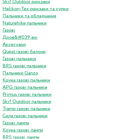
Skif Outdoor рюкзаки
Helikon-Tex рюкзаки та сумки
Пальники та обладнання
Naturehike пальники
Газові
Дров&#039;яні
Аксесуари
Quest газові балони
Газові пальники
BRS газові пальники
Пальники Ganzo
Kovea газові пальники
APG газові пальники
Primus газові пальники
Skif Outdoor пальники
Tramp газові пальники
Сила газові пальники
Газові лампи
Kovea газові лампи
BRS газові лампи