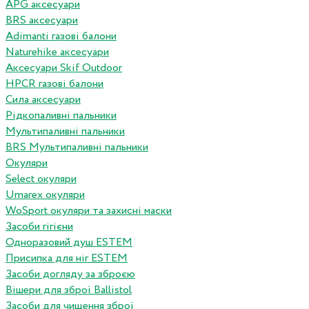
APG аксесуари
BRS аксесуари
Adimanti газові балони
Naturehike аксесуари
Аксесуари Skif Outdoor
HPCR газові балони
Сила аксесуари
Рідкопаливні пальники
Мультипаливні пальники
BRS Мультипаливні пальники
Окуляри
Select окуляри
Umarex окуляри
WoSport окуляри та захисні маски
Засоби гігієни
Одноразовий душ ESTEM
Присипка для ніг ESTEM
Засоби догляду за зброєю
Вішери для зброї Ballistol
Засоби для чищення зброї