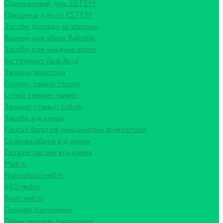
Одноразовий душ ESTEM
Присипка для ніг ESTEM
Засоби догляду за зброєю
Вішери для зброї Ballistol
Засоби для чищення зброї
Інструмент Real Avid
Зарядні пристрої
Сонячні панелі Houny
Litheli сонячні панелі
Зарядні станції Litheli
Засоби від комах
Flextail багатофункціональні фумігатори
Сольова зброя від комах
Extravel засоби від комах
Меблі
Naturehike меблі
BRS меблі
Brain меблі
Перцеві балончики
Терен перцеві балончики