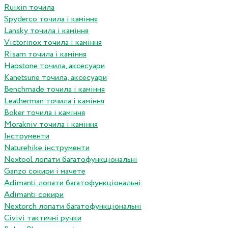
Ruixin точила
Spyderco точила і каміння
Lansky точила і каміння
Victorinox точила і каміння
Risam точила і каміння
Hapstone точила, аксесуари
Kanetsune точила, аксесуари
Benchmade точила і каміння
Leatherman точила і каміння
Boker точила і каміння
Morakniv точила і каміння
Інструменти
Naturehike інструменти
Nextool лопати багатофункціональні
Ganzo сокири і мачете
Adimanti лопати багатофункціональні
Adimanti сокири
Nextorch лопати багатофункціональні
Сivivi тактичні ручки