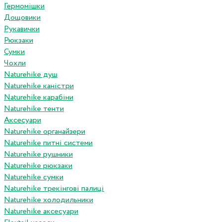
Гермомішки
Дощовики
Рукавички
Рюкзаки
Сумки
Чохли
Naturehike душ
Naturehike каністри
Naturehike карабіни
Naturehike тенти
Аксесуари
Naturehike органайзери
Naturehike питні системи
Naturehike рушники
Naturehike рюкзаки
Naturehike сумки
Naturehike трекінгові палиці
Naturehike холодильники
Naturehike аксесуари