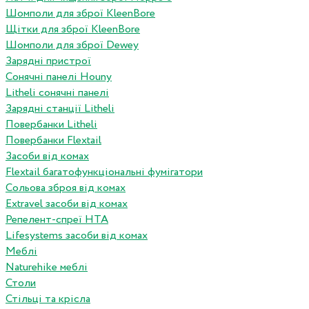
Шомполи для зброї KleenBore
Щітки для зброї KleenBore
Шомполи для зброї Dewey
Зарядні пристрої
Сонячні панелі Houny
Litheli сонячні панелі
Зарядні станції Litheli
Повербанки Litheli
Повербанки Flextail
Засоби від комах
Flextail багатофункціональні фумігатори
Сольова зброя від комах
Extravel засоби від комах
Репелент-спреї HTA
Lifesystems засоби від комах
Меблі
Naturehike меблі
Столи
Стільці та крісла