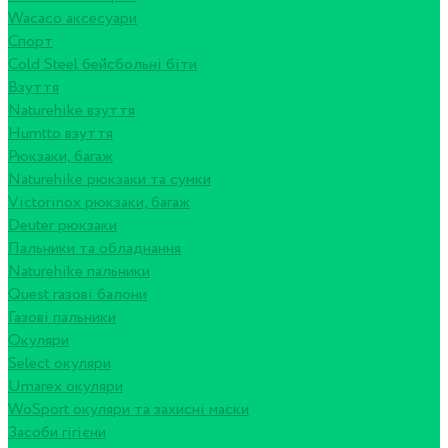
Wacaco аксесуари
Спорт
Cold Steel бейсбольні біти
Взуття
Naturehike взуття
Humtto взуття
Рюкзаки, багаж
Naturehike рюкзаки та сумки
Victorinox рюкзаки, багаж
Deuter рюкзаки
Пальники та обладнання
Naturehike пальники
Quest газові балони
Газові пальники
Окуляри
Select окуляри
Umarex окуляри
WoSport окуляри та захисні маски
Засоби гігієни