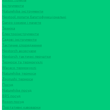
Ruixin точила
Інструменти
Naturehike інструменти
Nextool лопати багатофункціональні
Ganzo сокири і мачете
Техніка
Електроінструменти
Садові інструменти
Тактичне спорядження
Nextorch аксесуари
Nextorch тактичні перчатки
Термоси та термокухлі
Wacaco термокухлі
Naturehike термоси
Zojirushi термоси
Посуд
Naturehike посуд
BRS посуд
Roxon посуд
Портативні кавоварки