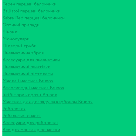
Терен перцеві балончики
Ballistol перцеві балончики
Sabre Red перцеві балончики
Оптичні прилади
Біноклі
Монокуляри
Підзорні труби
Пневматична зброя
Аксесуари для пневматики
Пневматичні гвинтівки
Пневматичні пістолети
Масла і мастила Brunox
Велосипедні мастила Brunox
Інгібітори корозії Brunox
Мастила для догляду за карбоном Brunox
Риболовля
Рибальські снасті
Аксесуари для риболовлі
Все для монтажу оснастки