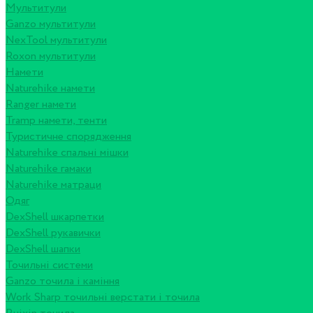
Мультитули
Ganzo мультитули
NexTool мультитули
Roxon мультитули
Намети
Naturehike намети
Ranger намети
Tramp намети, тенти
Туристичне спорядження
Naturehike спальні мішки
Naturehike гамаки
Naturehike матраци
Одяг
DexShell шкарпетки
DexShell рукавички
DexShell шапки
Точильні системи
Ganzo точила і каміння
Work Sharp точильні верстати і точила