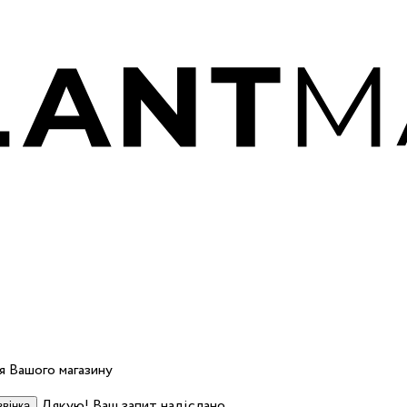
 Вашого магазину
Дякую! Ваш запит надіслано.
вінка