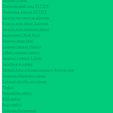
Засоби гігієни
Одноразовий душ ESTEM
Присипка для ніг ESTEM
Засоби догляду за зброєю
Вішери для зброї Ballistol
Засоби для чищення зброї
Інструмент Real Avid
Зарядні пристрої
Сонячні панелі Houny
Litheli сонячні панелі
Зарядні станції Litheli
Засоби від комах
Flextail багатофункціональні фумігатори
Сольова зброя від комах
Extravel засоби від комах
Меблі
Naturehike меблі
BRS меблі
Brain меблі
Перцеві балончики