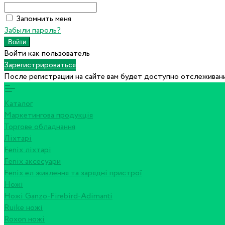
Запомнить меня
Забыли пароль?
Войти как пользователь
Зарегистрироваться
После регистрации на сайте вам будет доступно отслеживани
Каталог
Маркетингова продукція
Торгове обладнання
Ліхтарі
Fenix ліхтарі
Fenix аксесуари
Fenix ел живлення та зарядні пристрої
Ножі
Ножі Ganzo-Firebird-Adimanti
Ruike ножі
Roxon ножi