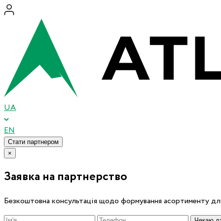
UA
EN
Стати партнером
×
Заявка на партнерство
Безкоштовна консультація щодо формування асортименту для
Чекаю дз