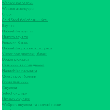
Wacaco кавоварки
Wacaco аксесуари
Спорт
Cold Steel бейсбольні біти
Взуття
Naturehike взуття
Humtto взуття
Рюкзаки, багаж
Naturehike рюкзаки та сумки
Victorinox рюкзаки, багаж
Deuter рюкзаки
Пальники та обладнання
Naturehike пальники
Quest газові балони
Газові пальники
Окуляри
Select окуляри
Umarex окуляри
WoSport окуляри та захисні маски