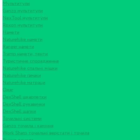
Мультитули
Ganzo мультитули
NexTool мультитули
Roxon мультитули
Намети
Naturehike намети
Ranger намети
Tramp намети, тенти
Туристичне спорядження
Naturehike спальні мішки
Naturehike гамаки
Naturehike матраци
Одяг
DexShell шкарпетки
DexShell рукавички
DexShell шапки
Точильні системи
Ganzo точила і каміння
Work Sharp точильні верстати і точила