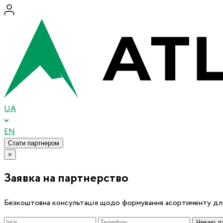
UA
EN
Стати партнером
×
Заявка на партнерство
Безкоштовна консультація щодо формування асортименту для
Чекаю дз