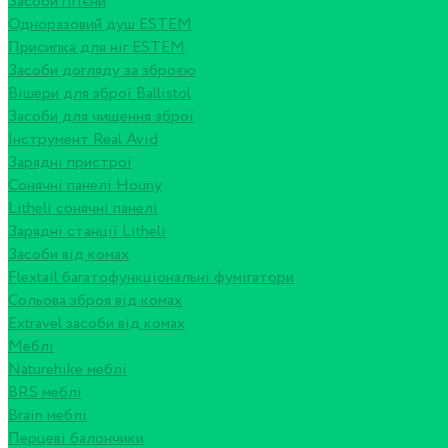
Засоби гігієни
Одноразовий душ ESTEM
Присипка для ніг ESTEM
Засоби догляду за зброєю
Вішери для зброї Ballistol
Засоби для чищення зброї
Інструмент Real Avid
Зарядні пристрої
Сонячні панелі Houny
Litheli сонячні панелі
Зарядні станції Litheli
Засоби від комах
Flextail багатофункціональні фумігатори
Сольова зброя від комах
Extravel засоби від комах
Меблі
Naturehike меблі
BRS меблі
Brain меблі
Перцеві балончики