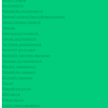
Ruixin точила
Інструменти
Naturehike інструменти
Nextool лопати багатофункціональні
Ganzo сокири і мачете
Техніка
Електроінструменти
Садові інструменти
Тактичне спорядження
Nextorch аксесуари
Nextorch тактичні перчатки
Термоси та термокухлі
Wacaco термокухлі
Naturehike термоси
Zojirushi термоси
Посуд
Naturehike посуд
BRS посуд
Roxon посуд
Портативні кавоварки