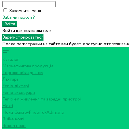
Запомнить меня
Забыли пароль?
Войти как пользователь
Зарегистрироваться
После регистрации на сайте вам будет доступно отслеживани
Каталог
Маркетингова продукція
Торгове обладнання
Ліхтарі
Fenix ліхтарі
Fenix аксесуари
Fenix ел живлення та зарядні пристрої
Ножі
Ножі Ganzo-Firebird-Adimanti
Ruike ножі
Roxon ножi