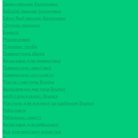
Терен перцеві балончики
Ballistol перцеві балончики
Sabre Red перцеві балончики
Оптичні прилади
Біноклі
Монокуляри
Підзорні труби
Пневматична зброя
Аксесуари для пневматики
Пневматичні гвинтівки
Пневматичні пістолети
Масла і мастила Brunox
Велосипедні мастила Brunox
Інгібітори корозії Brunox
Мастила для догляду за карбоном Brunox
Риболовля
Рибальські снасті
Аксесуари для риболовлі
Все для монтажу оснастки