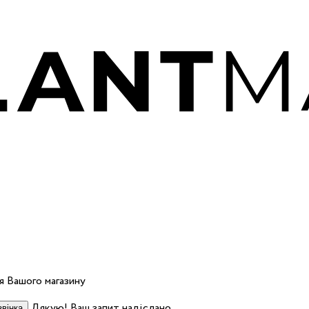
 Вашого магазину
Дякую! Ваш запит надіслано.
вінка