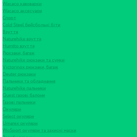
Wacaco кавоварки
Wacaco аксесуари
Спорт
Cold Steel бейсбольні біти
Взуття
Naturehike взуття
Humtto взуття
Рюкзаки, багаж
Naturehike рюкзаки та сумки
Victorinox рюкзаки, багаж
Deuter рюкзаки
Пальники та обладнання
Naturehike пальники
Quest газові балони
Газові пальники
Окуляри
Select окуляри
Umarex окуляри
WoSport окуляри та захисні маски