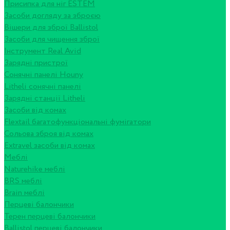
Присипка для ніг ESTEM
Засоби догляду за зброєю
Вішери для зброї Ballistol
Засоби для чищення зброї
Інструмент Real Avid
Зарядні пристрої
Сонячні панелі Houny
Litheli сонячні панелі
Зарядні станції Litheli
Засоби від комах
Flextail багатофункціональні фумігатори
Сольова зброя від комах
Extravel засоби від комах
Меблі
Naturehike меблі
BRS меблі
Brain меблі
Перцеві балончики
Терен перцеві балончики
Ballistol перцеві балончики