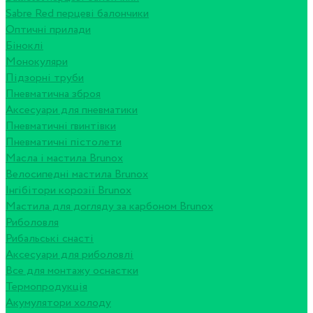
Sabre Red перцеві балончики
Оптичні прилади
Біноклі
Монокуляри
Підзорні труби
Пневматична зброя
Аксесуари для пневматики
Пневматичні гвинтівки
Пневматичні пістолети
Масла і мастила Brunox
Велосипедні мастила Brunox
Інгібітори корозії Brunox
Мастила для догляду за карбоном Brunox
Риболовля
Рибальські снасті
Аксесуари для риболовлі
Все для монтажу оснастки
Термопродукція
Акумулятори холоду