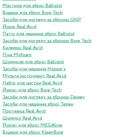
Мастила для зброї Ballistol
Вішери для зброї Bore Tech
Засоби для догляду за зброєю GNP
Йорж Real Avid
Патчі для чищення зброї Ballistol
Засоби для догляду за зброєю Bore Tech
Килимок Real Avid
Піна Milfoam
Шомполи для зброї Ballistol
Засоби для чищення Hoppe`s
Мульти Інструмент Real Avid
Набір для чистки Real Avid
Йоржі для зброї Bore Tech
Засоби для догляду за зброєю Dewey
Засоби для чищення зброї Терен
Протяжка Real Avid
Шомпол Real Avid
Йоржі для зброї MEGAline
Вішери для зброї KleenBore