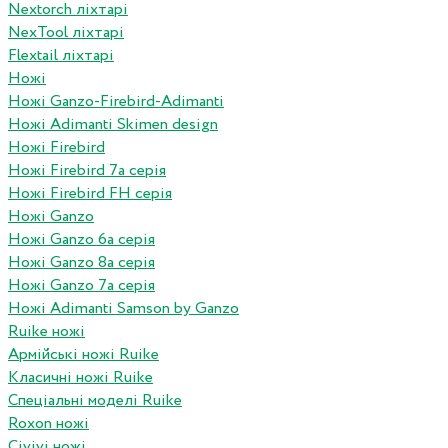
Nextorch ліхтарі
NexTool ліхтарі
Flextail ліхтарі
Ножі
Ножі Ganzo-Firebird-Adimanti
Ножі Adimanti Skimen design
Ножі Firebird
Ножі Firebird 7а серія
Ножі Firebird FH серія
Ножі Ganzo
Ножі Ganzo 6а серія
Ножі Ganzo 8а серія
Ножі Ganzo 7а серія
Ножі Adimanti Samson by Ganzo
Ruike ножі
Армійські ножі Ruike
Класичні ножі Ruike
Спеціальні моделі Ruike
Roxon ножi
Civivi ножі