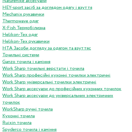
Naturehike аксесуари
HEY-sport засіб за доглядом одягу і взуття
Mechanix рукавички
Thermowave одяг
X-Fish Термобілизна
Helikon-Tex одяг
Helikon-Tex рукавички
HTA Засоби догляду за одягом та взуттяс
Точильні системи
Ganzo точила і каміння
Work Sharp точильні верстати і точила
Work Sharp професiйнi кухоннi точилки электричнi
Work Sharp унiверсальнi точилки электричнi
Work Sharp аксесуари до професiйних кухонних точилок
Work Sharp аксесуари до унiверсальних электричних
точилок
WorkSharp ручні точила
Кухонні точила
Ruixin точила
Spyderco точила і каміння