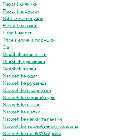
Flextail килимки
Flextail подушки
Nite Ize аксесуари
Flextail матраци
Litheli насоси
Tribe килимки, подушки
Одяг
DexShell шкарпетки
DexShell рукавички
DexShell шапки
Naturehike одяг
Naturehike рукавиці
Naturehike шкарпетки
Naturehike верхній одяг
Naturehike штани
Naturehike шапки
Naturehike кепки та панами
Naturehike термобілизна чоловіча
Naturehike пов&#039;язки