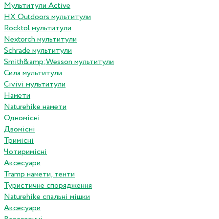
Мультитули Active
HX Outdoors мультитули
Rocktol мультитули
Nextorch мультитули
Schrade мультитули
Smith&amp;Wesson мультитули
Сила мультитули
Civivi мультитули
Намети
Naturehike намети
Одномісні
Двомісні
Тримісні
Чотиримісні
Аксесуари
Tramp намети, тенти
Туристичне спорядження
Naturehike спальні мішки
Аксесуари