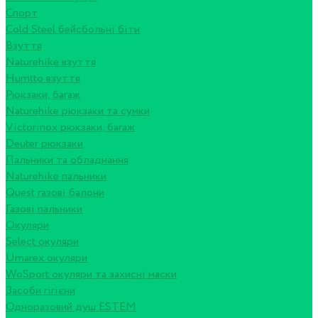
Спорт
Cold Steel бейсбольні біти
Взуття
Naturehike взуття
Humtto взуття
Рюкзаки, багаж
Naturehike рюкзаки та сумки
Victorinox рюкзаки, багаж
Deuter рюкзаки
Пальники та обладнання
Naturehike пальники
Quest газові балони
Газові пальники
Окуляри
Select окуляри
Umarex окуляри
WoSport окуляри та захисні маски
Засоби гігієни
Одноразовий душ ESTEM