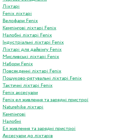
Ліхтарі
Fenix ліхтарі
Велофари Fenix
Кемпінгові ліхтарі Fenix
Налобні ліхтарі Fenix
Індустріальні ліхтарі Fenix
Ліхтарі для дайвінгу Fenix
Мисливські ліхтарі Fenix
Набори Fenix
Повсякденні ліхтарі Fenix
Пошуково-рятувальні ліхтарі Fenix
Тактичні ліхтарі Fenix
Fenix аксесуари
Fenix ел живлення та зарядні пристрої
Naturehike ліхтарі
Кемпінгові
Налобні
Ел живлення та зарядні пристрої
Аксесуари до ліхтарів