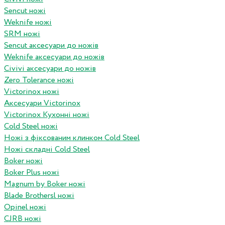
Sencut ножі
Weknife ножі
SRM ножі
Sencut аксесуари до ножів
Weknife аксесуари до ножів
Civivi аксесуари до ножів
Zero Tolerance ножі
Victorinox ножі
Аксесуари Victorinox
Victorinox Кухонні ножі
Cold Steel ножі
Ножі з фіксованим клинком Cold Steel
Ножі складні Cold Steel
Boker ножі
Boker Plus ножі
Magnum by Boker ножі
Blade Brothersl ножі
Opinel ножі
CJRB ножі