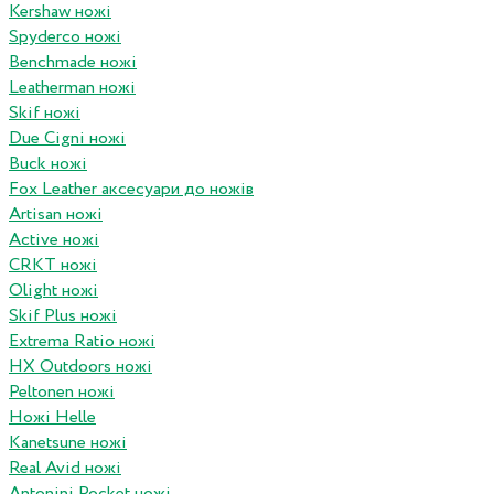
Kershaw ножі
Spyderco ножі
Benchmade ножі
Leatherman ножі
Skif ножі
Due Cigni ножі
Buck ножі
Fox Leather аксесуари до ножів
Artisan ножі
Active ножі
CRKT ножі
Olight ножі
Skif Plus ножі
Extrema Ratio ножі
HX Outdoors ножі
Peltonen ножі
Ножі Helle
Kanetsune ножі
Real Avid ножі
Antonini Pocket ножі