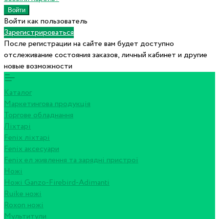
Войти как пользователь
Зарегистрироваться
После регистрации на сайте вам будет доступно
отслеживание состояния заказов, личный кабинет и другие
новые возможности
Каталог
Маркетингова продукція
Торгове обладнання
Ліхтарі
Fenix ліхтарі
Fenix аксесуари
Fenix ел живлення та зарядні пристрої
Ножі
Ножі Ganzo-Firebird-Adimanti
Ruike ножі
Roxon ножi
Мультитули