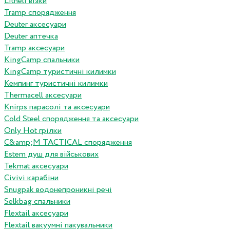
Litheli візки
Tramp спорядження
Deuter аксесуари
Deuter аптечка
Tramp аксесуари
KingCamp спальники
KingCamp туристичні килимки
Кемпинг туристичні килимки
Thermacell аксесуари
Knirps парасолі та аксесуари
Cold Steel спорядження та аксесуари
Only Hot грілки
C&amp;M TACTICAL спорядження
Estem душ для військових
Tekmat аксесуари
Сivivi карабіни
Snugpak водонепроникні речі
Selkbag спальники
Flextail аксесуари
Flextail вакуумні пакувальники