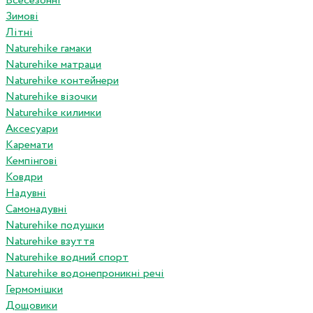
Всесезонні
Зимові
Літні
Naturehike гамаки
Naturehike матраци
Naturehike контейнери
Naturehike візочки
Naturehike килимки
Аксесуари
Каремати
Кемпінгові
Ковдри
Надувні
Самонадувні
Naturehike подушки
Naturehike взуття
Naturehike водний спорт
Naturehike водонепроникні речі
Гермомішки
Дощовики