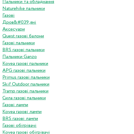
Пальники та обладнання
Naturehike пальники
Газові
Дров&#039;яні
Аксесуари
Quest газові балони
Газові пальники
BRS газові пальники
Пальники Ganzo
Kovea газові пальники
APG газові пальники
Primus газові пальники
Skif Outdoor пальники
Tramp газові пальники
Сила газові пальники
Газові лампи
Kovea газові лампи
BRS газові лампи
Газові обігрівачі
Kovea газові обігрівачі