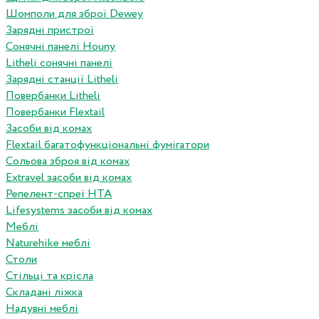
Шомполи для зброї Dewey
Зарядні пристрої
Сонячні панелі Houny
Litheli сонячні панелі
Зарядні станції Litheli
Повербанки Litheli
Повербанки Flextail
Засоби від комах
Flextail багатофункціональні фумігатори
Сольова зброя від комах
Extravel засоби від комах
Репелент-спреї HTA
Lifesystems засоби від комах
Меблі
Naturehike меблі
Столи
Стільці та крісла
Складані ліжка
Надувні меблі