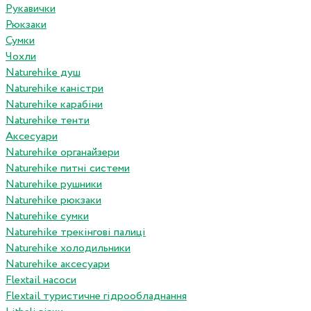
Рукавички
Рюкзаки
Сумки
Чохли
Naturehike душ
Naturehike каністри
Naturehike карабіни
Naturehike тенти
Аксесуари
Naturehike органайзери
Naturehike питні системи
Naturehike рушники
Naturehike рюкзаки
Naturehike сумки
Naturehike трекінгові палиці
Naturehike холодильники
Naturehike аксесуари
Flextail насоси
Flextail туристичне гідрообладнання