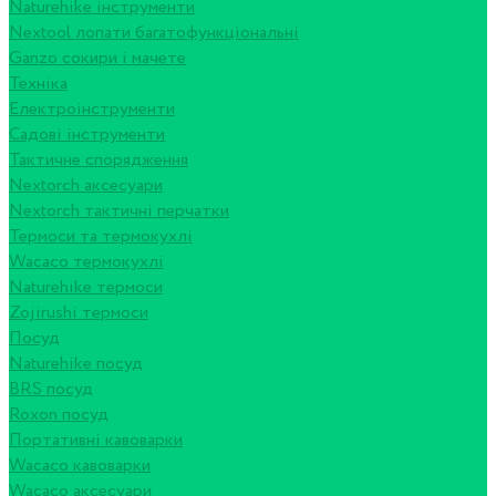
Naturehike інструменти
Nextool лопати багатофункціональні
Ganzo сокири і мачете
Техніка
Електроінструменти
Садові інструменти
Тактичне спорядження
Nextorch аксесуари
Nextorch тактичні перчатки
Термоси та термокухлі
Wacaco термокухлі
Naturehike термоси
Zojirushi термоси
Посуд
Naturehike посуд
BRS посуд
Roxon посуд
Портативні кавоварки
Wacaco кавоварки
Wacaco аксесуари