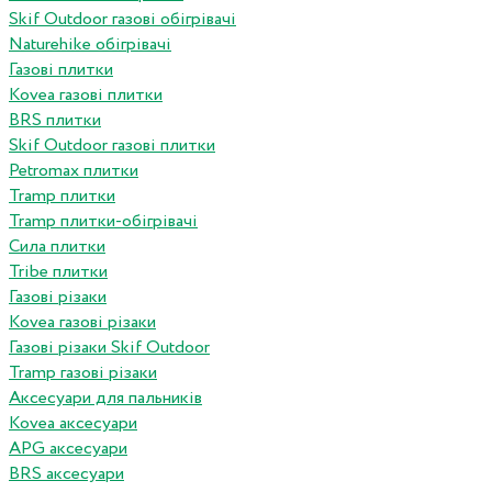
Skif Outdoor газові обігрівачі
Naturehike обігрівачі
Газові плитки
Kovea газові плитки
BRS плитки
Skif Outdoor газові плитки
Petromax плитки
Tramp плитки
Tramp плитки-обігрівачі
Сила плитки
Tribe плитки
Газові різаки
Kovea газові різаки
Газові різаки Skif Outdoor
Tramp газові різаки
Аксесуари для пальників
Kovea аксесуари
APG аксесуари
BRS аксесуари