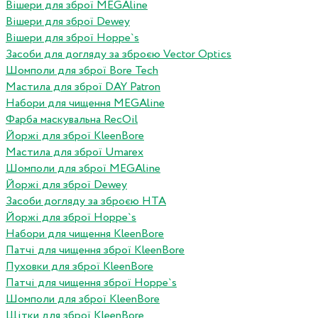
Вішери для зброї MEGAline
Вішери для зброї Dewey
Вішери для зброї Hoppe`s
Засоби для догляду за зброєю Vector Optics
Шомполи для зброї Bore Tech
Мастила для зброї DAY Patron
Набори для чищення MEGAline
Фарба маскувальна RecOil
Йоржі для зброї KleenBore
Мастила для зброї Umarex
Шомполи для зброї MEGAline
Йоржі для зброї Dewey
Засоби догляду за зброєю HTA
Йоржі для зброї Hoppe`s
Набори для чищення KleenBore
Патчі для чищення зброї KleenBore
Пуховки для зброї KleenBore
Патчі для чищення зброї Hoppe`s
Шомполи для зброї KleenBore
Щітки для зброї KleenBore