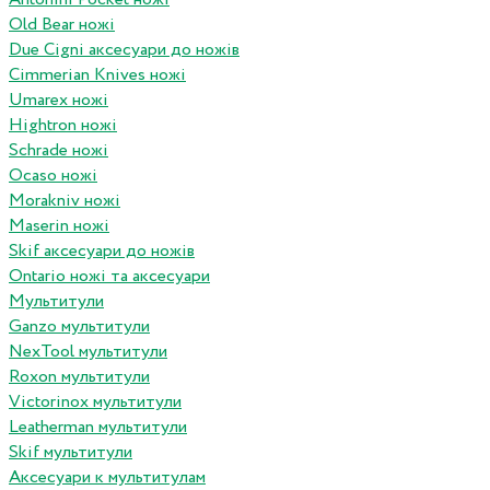
Old Bear ножі
Due Cigni аксесуари до ножів
Cimmerian Knives ножі
Umarex ножі
Hightron ножі
Schrade ножі
Ocaso ножі
Morakniv ножі
Maserin ножі
Skif аксесуари до ножів
Ontario ножі та аксесуари
Мультитули
Ganzo мультитули
NexTool мультитули
Roxon мультитули
Victorinox мультитули
Leatherman мультитули
Skif мультитули
Аксесуари к мультитулам