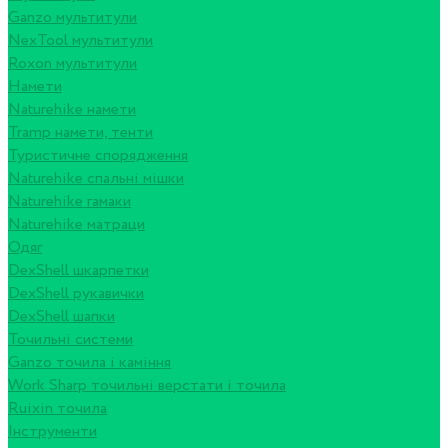
Ganzo мультитули
NexTool мультитули
Roxon мультитули
Намети
Naturehike намети
Tramp намети, тенти
Туристичне спорядження
Naturehike спальні мішки
Naturehike гамаки
Naturehike матраци
Одяг
DexShell шкарпетки
DexShell рукавички
DexShell шапки
Точильні системи
Ganzo точила і каміння
Work Sharp точильні верстати і точила
Ruixin точила
Інструменти