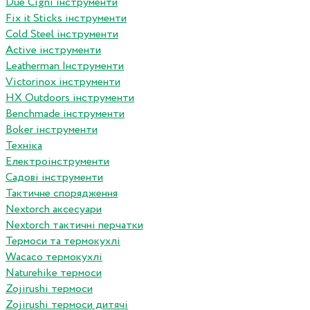
Due Cigni інструменти
Fix it Sticks інструменти
Сold Steel інструменти
Active інструменти
Leatherman Інструменти
Victorinox інструменти
HX Outdoors інструменти
Benchmade інструменти
Boker інструменти
Техніка
Електроінструменти
Садові інструменти
Тактичне спорядження
Nextorch аксесуари
Nextorch тактичні перчатки
Термоси та термокухлі
Wacaco термокухлі
Naturehike термоси
Zojirushi термоси
Zojirushi термоси дитячі