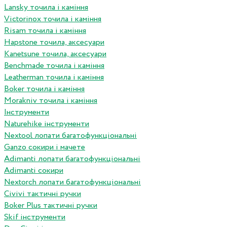
Lansky точила і каміння
Victorinox точила і каміння
Risam точила і каміння
Hapstone точила, аксесуари
Kanetsune точила, аксесуари
Benchmade точила і каміння
Leatherman точила і каміння
Boker точила і каміння
Morakniv точила і каміння
Інструменти
Naturehike інструменти
Nextool лопати багатофункціональні
Ganzo сокири і мачете
Adimanti лопати багатофункціональні
Adimanti сокири
Nextorch лопати багатофункціональні
Сivivi тактичні ручки
Boker Plus тактичні ручки
Skif інструменти