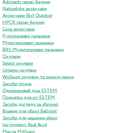
Adimanti газові балони
Naturehike аксесуари
Аксесуари Skif Outdoor
HPCR газові балони
Сила аксесуари
Рідкопаливні пальники
Мультипаливні пальники
BRS Мультипаливні пальники
Окуляри
Select окуляри
Umarex окуляри
WoSport окуляри та захисні маски
Засоби гігієни
Одноразовий душ ESTEM
Присипка для ніг ESTEM
Засоби догляду за зброєю
Вішери для зброї Ballistol
Засоби для чищення зброї
Інструмент Real Avid
Масла Milfoam