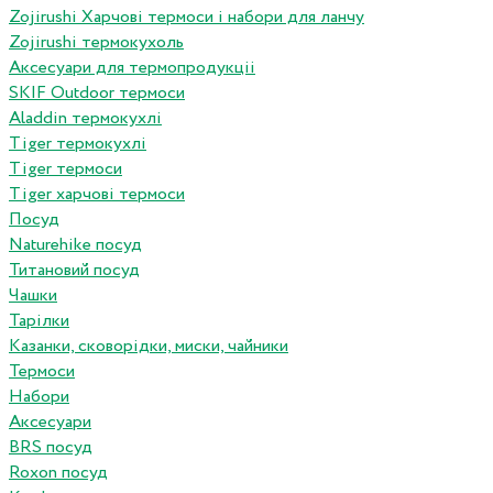
Zojirushi Харчові термоси і набори для ланчу
Zojirushi термокухоль
Аксесуари для термопродукціі
SKIF Outdoor термоси
Aladdin термокухлі
Tiger термокухлі
Tiger термоси
Tiger харчові термоси
Посуд
Naturehike посуд
Титановий посуд
Чашки
Тарілки
Казанки, сковорідки, миски, чайники
Термоси
Набори
Аксесуари
BRS посуд
Roxon посуд