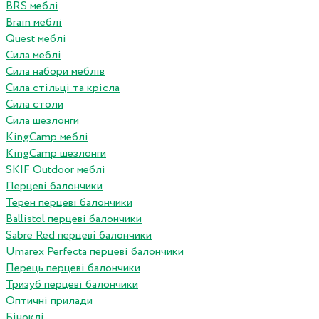
BRS меблі
Brain меблі
Quest меблі
Сила меблі
Сила набори меблів
Сила стільці та крісла
Сила столи
Сила шезлонги
KingCamp меблі
KingCamp шезлонги
SKIF Outdoor меблі
Перцеві балончики
Терен перцеві балончики
Ballistol перцеві балончики
Sabre Red перцеві балончики
Umarex Perfecta перцеві балончики
Перець перцеві балончики
Тризуб перцеві балончики
Оптичні прилади
Біноклі