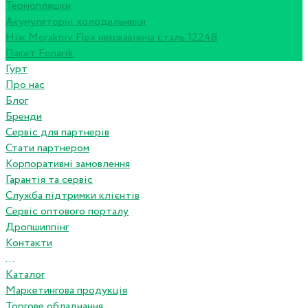
Термопляшки
Акумуляторні холодильники
Ніж Morakniv Flex нержавіюча сталь 12248
Пакет Fonarik
Гурт
Про нас
Блог
Бренди
Сервіс для партнерів
Стати партнером
Корпоративні замовлення
Гарантія та сервіс
Служба підтримки клієнтів
Сервіс оптового порталу
Дропшиппінг
Контакти
...
Каталог
Маркетингова продукція
Торгове обладнання