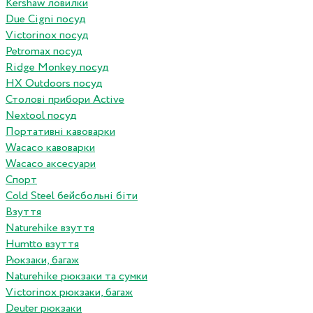
Kershaw ловилки
Due Cigni посуд
Victorinox посуд
Petromax посуд
Ridge Monkey посуд
HX Outdoors посуд
Столові прибори Active
Nextool посуд
Портативні кавоварки
Wacaco кавоварки
Wacaco аксесуари
Спорт
Cold Steel бейсбольні біти
Взуття
Naturehike взуття
Humtto взуття
Рюкзаки, багаж
Naturehike рюкзаки та сумки
Victorinox рюкзаки, багаж
Deuter рюкзаки