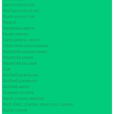
Ganzo мультитули
NexTool мультитули
Roxon мультитули
Намети
Naturehike намети
Ranger намети
Tramp намети, тенти
Туристичне спорядження
Naturehike спальні мішки
Naturehike гамаки
Naturehike матраци
Одяг
DexShell шкарпетки
DexShell рукавички
DexShell шапки
Точильні системи
Ganzo точила і каміння
Work Sharp точильні верстати і точила
Ruixin точила