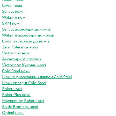
Civivi ножі
Sencut ножі
Weknife ножі
SRM ножі
Sencut аксесуари до ножів
Weknife аксесуари до ножів
Civivi аксесуари до ножів
Zero Tolerance ножі
Victorinox ножі
Аксесуари Victorinox
Victorinox Кухонні ножі
Cold Steel ножі
Ножі з фіксованим клинком Cold Steel
Ножі складні Cold Steel
Boker ножі
Boker Plus ножі
Magnum by Boker ножі
Blade Brothersl ножі
Opinel ножі