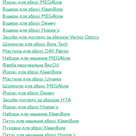
Йоржі для зброї MEGAline
Вішери для зброї KleenBore
Вішери для зброї MEGAline
Вішери для зброї Dewey
Вішери для зброї Hoppe`s
Засоби для догляду за зброєю Vector Optics
Шомполи для зброї Bore Tech
Мастила для зброї DAY Patron
Набори для чищення MEGAline
Фарба маскувальна RecOil
Йоржі для зброї KleenBore
Мастила для зброї Umarex
Шомполи для зброї MEGAline
Йоржі для зброї Dewey
Засоби догляду за зброєю HTA
Йоржі для зброї Hoppe`s
Набори для чищення KleenBore
Патчі для чищення зброї KleenBore
Пуховки для зброї KleenBore
Патчі для чищення зброї Hoppe`s