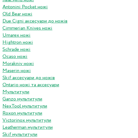
Antonini Pocket ножі
Old Bear ножі
Due Cigni аксесуари до ножів
Cimmerian Knives ножі
Umarex ножі
Hightron ножі
Schrade ножі
Ocaso ножі
Morakniv ножі
Maserin ножі
Skif аксесуари до ножів
Ontario ножі та аксесуари
Мультитули
Ganzo мультитули
NexTool мультитули
Roxon мультитули
Victorinox мультитули
Leatherman мультитули
Skif мультитули