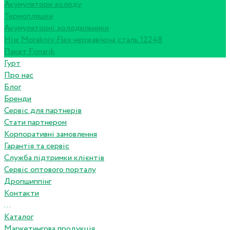
Акумулятори холоду
Термопляшки
Акумуляторні холодильники
Ніж Morakniv Flex нержавіюча сталь 12248
Пакет Fonarik
Гурт
Про нас
Блог
Бренди
Сервіс для партнерів
Стати партнером
Корпоративні замовлення
Гарантія та сервіс
Служба підтримки клієнтів
Сервіс оптового порталу
Дропшиппінг
Контакти
...
Каталог
Маркетингова продукція