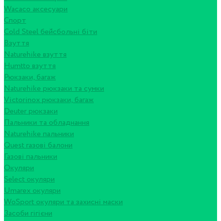
Wacaco аксесуари
Спорт
Cold Steel бейсбольні біти
Взуття
Naturehike взуття
Humtto взуття
Рюкзаки, багаж
Naturehike рюкзаки та сумки
Victorinox рюкзаки, багаж
Deuter рюкзаки
Пальники та обладнання
Naturehike пальники
Quest газові балони
Газові пальники
Окуляри
Select окуляри
Umarex окуляри
WoSport окуляри та захисні маски
Засоби гігієни