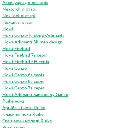
Аксесуари до ліхтарів
Nextorch ліхтарі
NexTool ліхтарі
Flextail ліхтарі
Ножі
Ножі Ganzo-Firebird-Adimanti
Ножі Adimanti Skimen design
Ножі Firebird
Ножі Firebird 7а серія
Ножі Firebird FH серія
Ножі Ganzo
Ножі Ganzo 6а серія
Ножі Ganzo 8а серія
Ножі Ganzo 7а серія
Ножі Adimanti Samson by Ganzo
Ruike ножі
Армійські ножі Ruike
Класичні ножі Ruike
Спеціальні моделі Ruike
Roxon ножi