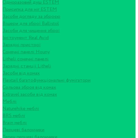
Одноразовий душ ESTEM
Присипка для ніг ESTEM
Засоби догляду за зброєю
Вішери для зброї Ballistol
Засоби для чищення зброї
Інструмент Real Avid
Зарядні пристрої
Сонячні панелі Houny
Litheli сонячні панелі
Зарядні станції Litheli
Засоби від комах
Flextail багатофункціональні фумігатори
Сольова зброя від комах
Extravel засоби від комах
Меблі
Naturehike меблі
BRS меблі
Brain меблі
Перцеві балончики
Терен перцеві балончики