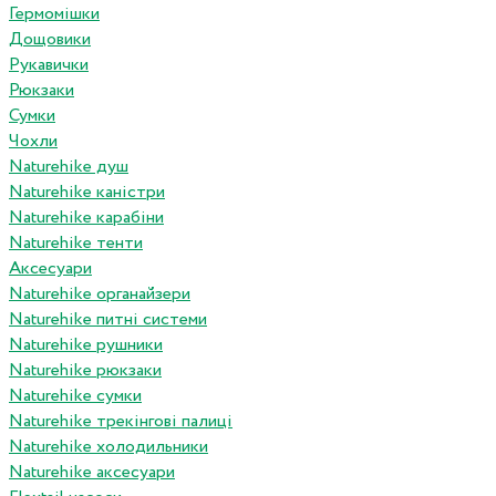
Гермомішки
Дощовики
Рукавички
Рюкзаки
Сумки
Чохли
Naturehike душ
Naturehike каністри
Naturehike карабіни
Naturehike тенти
Аксесуари
Naturehike органайзери
Naturehike питні системи
Naturehike рушники
Naturehike рюкзаки
Naturehike сумки
Naturehike трекінгові палиці
Naturehike холодильники
Naturehike аксесуари