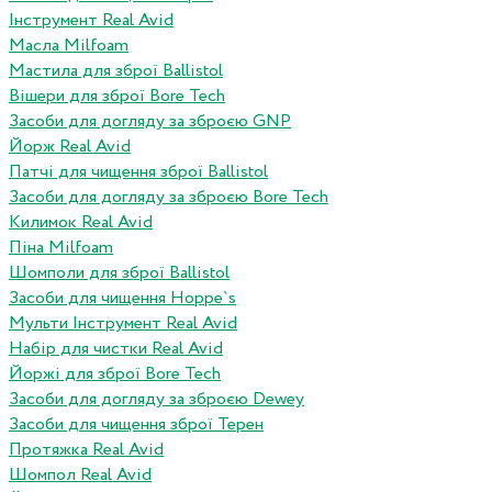
Інструмент Real Avid
Масла Milfoam
Мастила для зброї Ballistol
Вішери для зброї Bore Tech
Засоби для догляду за зброєю GNP
Йорж Real Avid
Патчі для чищення зброї Ballistol
Засоби для догляду за зброєю Bore Tech
Килимок Real Avid
Піна Milfoam
Шомполи для зброї Ballistol
Засоби для чищення Hoppe`s
Мульти Інструмент Real Avid
Набір для чистки Real Avid
Йоржі для зброї Bore Tech
Засоби для догляду за зброєю Dewey
Засоби для чищення зброї Терен
Протяжка Real Avid
Шомпол Real Avid