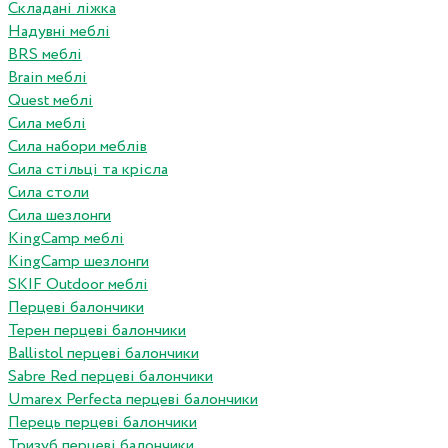
Складані ліжка
Надувні меблі
BRS меблі
Brain меблі
Quest меблі
Сила меблі
Сила набори меблів
Сила стільці та крісла
Сила столи
Сила шезлонги
KingCamp меблі
KingCamp шезлонги
SKIF Outdoor меблі
Перцеві балончики
Терен перцеві балончики
Ballistol перцеві балончики
Sabre Red перцеві балончики
Umarex Perfecta перцеві балончики
Перець перцеві балончики
Тризуб перцеві балончики