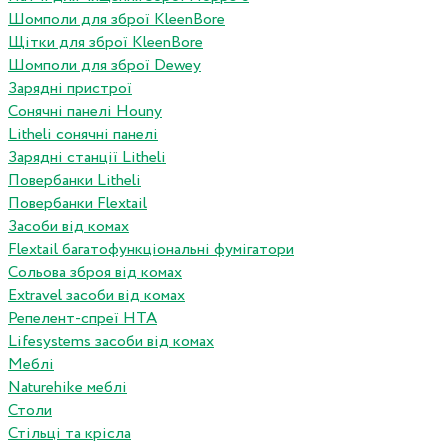
Шомполи для зброї KleenBore
Щітки для зброї KleenBore
Шомполи для зброї Dewey
Зарядні пристрої
Сонячні панелі Houny
Litheli сонячні панелі
Зарядні станції Litheli
Повербанки Litheli
Повербанки Flextail
Засоби від комах
Flextail багатофункціональні фумігатори
Сольова зброя від комах
Extravel засоби від комах
Репелент-спреї HTA
Lifesystems засоби від комах
Меблі
Naturehike меблі
Столи
Стільці та крісла