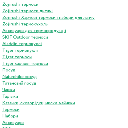
Zojirushi термоси
Zojirushi термоси дитячі
Zojirushi Харчові термоси і набори для ланчу
Zojirushi термокухоль
Аксесуари для термопродукціі
SKIF Outdoor термоси
Aladdin термокухлі
Tiger термокухлі
Tiger термоси
Tiger харчові термоси
Посуд
Naturehike посуд
Титановий посуд
Чашки
Тарілки
Казанки, сковорідки, миски, чайники
Термоси
Набори
Аксесуари