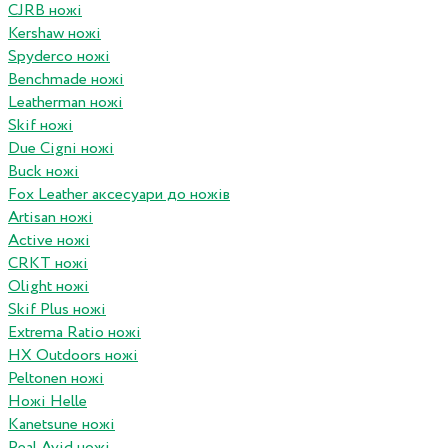
CJRB ножі
Kershaw ножі
Spyderco ножі
Benchmade ножі
Leatherman ножі
Skif ножі
Due Cigni ножі
Buck ножі
Fox Leather аксесуари до ножів
Artisan ножі
Active ножі
CRKT ножі
Olight ножі
Skif Plus ножі
Extrema Ratio ножі
HX Outdoors ножі
Peltonen ножі
Ножі Helle
Kanetsune ножі
Real Avid ножі