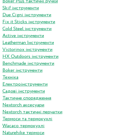
Boker Plus тактичні ручки
Skif інструменти
Due Cigni інструменти
Fix it Sticks інструменти
Сold Steel інструменти
Active інструменти
Leatherman Інструменти
Victorinox інструменти
HX Outdoors інструменти
Benchmade інструменти
Boker інструменти
Техніка
Електроінструменти
Садові інструменти
Тактичне спорядження
Nextorch аксесуари
Nextorch тактичні перчатки
Термоси та термокухлі
Wacaco термокухлі
Naturehike термоси