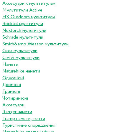
Аксесуари к мультитулам
Мультитули Active
HX Outdoors мультитули
Rocktol мультитули
Nextorch мультитули
Schrade мультитули
Smith&amp;Wesson мультитули
Сила мультитули
Civivi мультитули
Намети
Naturehike намети
Одномісні
Двомісні
Тримісні
Чотиримісні
Аксесуари
Ranger намети
Tramp намети, тенти
Туристичне спорядження