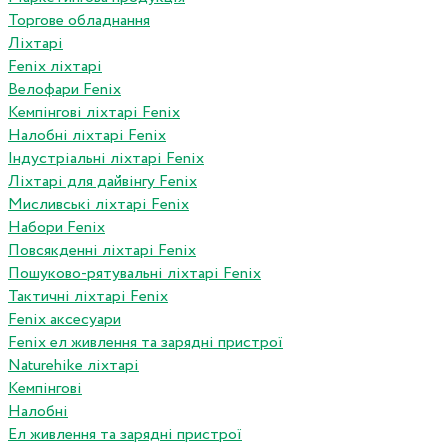
Торгове обладнання
Ліхтарі
Fenix ліхтарі
Велофари Fenix
Кемпінгові ліхтарі Fenix
Налобні ліхтарі Fenix
Індустріальні ліхтарі Fenix
Ліхтарі для дайвінгу Fenix
Мисливські ліхтарі Fenix
Набори Fenix
Повсякденні ліхтарі Fenix
Пошуково-рятувальні ліхтарі Fenix
Тактичні ліхтарі Fenix
Fenix аксесуари
Fenix ел живлення та зарядні пристрої
Naturehike ліхтарі
Кемпінгові
Налобні
Ел живлення та зарядні пристрої