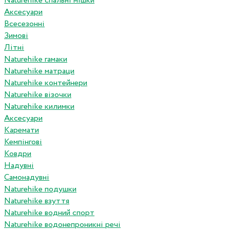
Naturehike спальні мішки
Аксесуари
Всесезонні
Зимові
Літні
Naturehike гамаки
Naturehike матраци
Naturehike контейнери
Naturehike візочки
Naturehike килимки
Аксесуари
Каремати
Кемпінгові
Ковдри
Надувні
Самонадувні
Naturehike подушки
Naturehike взуття
Naturehike водний спорт
Naturehike водонепроникні речі