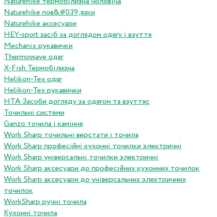
Naturehike термобілизна чоловіча
Naturehike пов&#039;язки
Naturehike аксесуари
HEY-sport засіб за доглядом одягу і взуття
Mechanix рукавички
Thermowave одяг
X-Fish Термобілизна
Helikon-Tex одяг
Helikon-Tex рукавички
HTA Засоби догляду за одягом та взуттяс
Точильні системи
Ganzo точила і каміння
Work Sharp точильні верстати і точила
Work Sharp професiйнi кухоннi точилки электричнi
Work Sharp унiверсальнi точилки электричнi
Work Sharp аксесуари до професiйних кухонних точилок
Work Sharp аксесуари до унiверсальних электричних
точилок
WorkSharp ручні точила
Кухонні точила