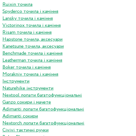
Ruixin точила
Spyderco точила і каміння
Lansky точила і каміння
Victorinox точила і каміння
Risam точила і каміння
Hapstone точила, аксесуари
Kanetsune точила, аксесуари
Benchmade точила і каміння
Leatherman точила і каміння
Boker точила і каміння
Morakniv точила і каміння
Інструменти
Naturehike інструменти
Nextool лопати багатофункціональні
Ganzo сокири і мачете
Adimanti лопати багатофункціональні
Adimanti сокири
Nextorch лопати багатофункціональні
Сivivi тактичні ручки