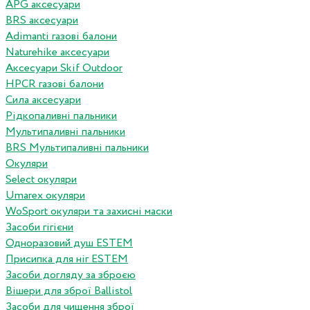
APG аксесуари
BRS аксесуари
Adimanti газові балони
Naturehike аксесуари
Аксесуари Skif Outdoor
HPCR газові балони
Сила аксесуари
Рідкопаливні пальники
Мультипаливні пальники
BRS Мультипаливні пальники
Окуляри
Select окуляри
Umarex окуляри
WoSport окуляри та захисні маски
Засоби гігієни
Одноразовий душ ESTEM
Присипка для ніг ESTEM
Засоби догляду за зброєю
Вішери для зброї Ballistol
Засоби для чищення зброї