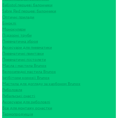
Ballistol перцеві балончики
Sabre Red перцеві балончики
Оптичні прилади
Біноклі
Монокуляри
Підзорні труби
Пневматична зброя
Аксесуари для пневматики
Пневматичні гвинтівки
Пневматичні пістолети
Масла і мастила Brunox
Велосипедні мастила Brunox
Інгібітори корозії Brunox
Мастила для догляду за карбоном Brunox
Риболовля
Рибальські снасті
Аксесуари для риболовлі
Все для монтажу оснастки
Термопродукція