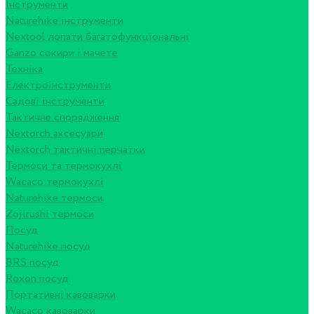
Інструменти
Naturehike інструменти
Nextool лопати багатофункціональні
Ganzo сокири і мачете
Техніка
Електроінструменти
Садові інструменти
Тактичне спорядження
Nextorch аксесуари
Nextorch тактичні перчатки
Термоси та термокухлі
Wacaco термокухлі
Naturehike термоси
Zojirushi термоси
Посуд
Naturehike посуд
BRS посуд
Roxon посуд
Портативні кавоварки
Wacaco кавоварки