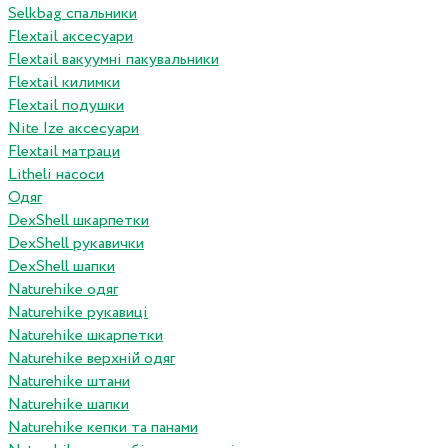
Selkbag спальники
Flextail аксесуари
Flextail вакуумні пакувальники
Flextail килимки
Flextail подушки
Nite Ize аксесуари
Flextail матраци
Litheli насоси
Одяг
DexShell шкарпетки
DexShell рукавички
DexShell шапки
Naturehike одяг
Naturehike рукавиці
Naturehike шкарпетки
Naturehike верхній одяг
Naturehike штани
Naturehike шапки
Naturehike кепки та панами