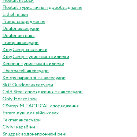
Flextail насоси
Flextail туристичне гідрообладнання
Litheli візки
Tramp спорядження
Deuter аксесуари
Deuter аптечка
Tramp аксесуари
KingCamp спальники
KingCamp туристичні килимки
Кемпинг туристичні килимки
Thermacell аксесуари
Knirps парасолі та аксесуари
Skif Outdoor аксесуари
Cold Steel спорядження та аксесуари
Only Hot грілки
C&amp;M TACTICAL спорядження
Estem душ для військових
Tekmat аксесуари
Сivivi карабіни
Snugpak водонепроникні речі