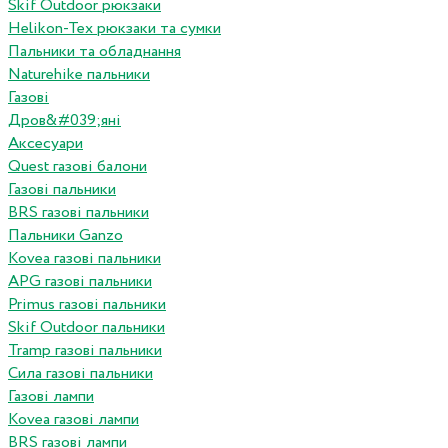
Skif Outdoor рюкзаки
Helikon-Tex рюкзаки та сумки
Пальники та обладнання
Naturehike пальники
Газові
Дров&#039;яні
Аксесуари
Quest газові балони
Газові пальники
BRS газові пальники
Пальники Ganzo
Kovea газові пальники
APG газові пальники
Primus газові пальники
Skif Outdoor пальники
Tramp газові пальники
Сила газові пальники
Газові лампи
Kovea газові лампи
BRS газові лампи