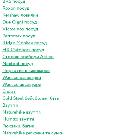
BRS посуд
Roxon посуд
Kershaw ловилки
Due Cigni посуд
Victorinox посуд
Petromax посуд
Ridge Monkey посуд
HX Outdoors посуд
Столові прибори Active
Nextool посуд
Портативні кавоварки
Wacaco кавоварки
Wacaco аксесуари
Спорт
Cold Steel бейсбольні біти
Взуття
Naturehike взуття
Humtto взуття
Рюкзаки, багаж
Naturehike рюкзаки та сумки