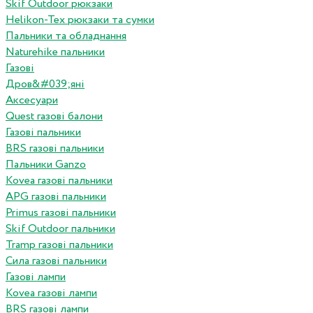
Skif Outdoor рюкзаки
Helikon-Tex рюкзаки та сумки
Пальники та обладнання
Naturehike пальники
Газові
Дров&#039;яні
Аксесуари
Quest газові балони
Газові пальники
BRS газові пальники
Пальники Ganzo
Kovea газові пальники
APG газові пальники
Primus газові пальники
Skif Outdoor пальники
Tramp газові пальники
Сила газові пальники
Газові лампи
Kovea газові лампи
BRS газові лампи