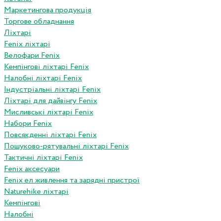
Маркетингова продукція
Торгове обладнання
Ліхтарі
Fenix ліхтарі
Велофари Fenix
Кемпінгові ліхтарі Fenix
Налобні ліхтарі Fenix
Індустріальні ліхтарі Fenix
Ліхтарі для дайвінгу Fenix
Мисливські ліхтарі Fenix
Набори Fenix
Повсякденні ліхтарі Fenix
Пошуково-рятувальні ліхтарі Fenix
Тактичні ліхтарі Fenix
Fenix аксесуари
Fenix ел живлення та зарядні пристрої
Naturehike ліхтарі
Кемпінгові
Налобні