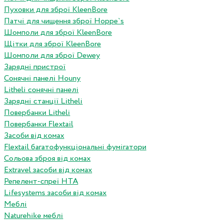
Пуховки для зброї KleenBore
Патчі для чищення зброї Hoppe`s
Шомполи для зброї KleenBore
Щітки для зброї KleenBore
Шомполи для зброї Dewey
Зарядні пристрої
Сонячні панелі Houny
Litheli сонячні панелі
Зарядні станції Litheli
Повербанки Litheli
Повербанки Flextail
Засоби від комах
Flextail багатофункціональні фумігатори
Сольова зброя від комах
Extravel засоби від комах
Репелент-спреї HTA
Lifesystems засоби від комах
Меблі
Naturehike меблі