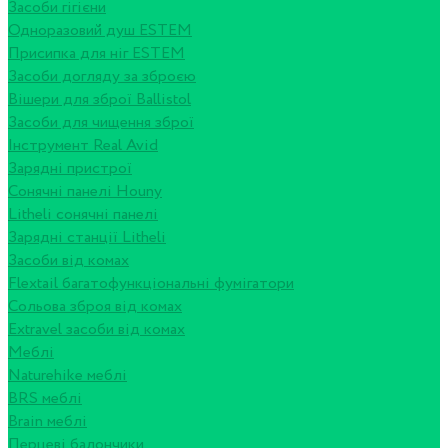
Засоби гігієни
Одноразовий душ ESTEM
Присипка для ніг ESTEM
Засоби догляду за зброєю
Вішери для зброї Ballistol
Засоби для чищення зброї
Інструмент Real Avid
Зарядні пристрої
Сонячні панелі Houny
Litheli сонячні панелі
Зарядні станції Litheli
Засоби від комах
Flextail багатофункціональні фумігатори
Сольова зброя від комах
Extravel засоби від комах
Меблі
Naturehike меблі
BRS меблі
Brain меблі
Перцеві балончики