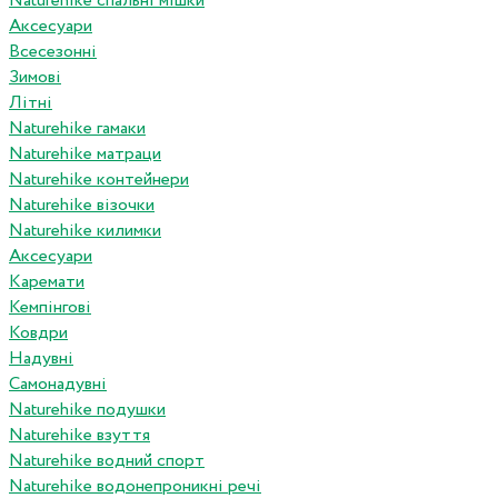
Naturehike спальні мішки
Аксесуари
Всесезонні
Зимові
Літні
Naturehike гамаки
Naturehike матраци
Naturehike контейнери
Naturehike візочки
Naturehike килимки
Аксесуари
Каремати
Кемпінгові
Ковдри
Надувні
Самонадувні
Naturehike подушки
Naturehike взуття
Naturehike водний спорт
Naturehike водонепроникні речі