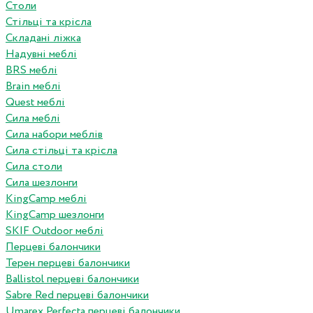
Столи
Стільці та крісла
Складані ліжка
Надувні меблі
BRS меблі
Brain меблі
Quest меблі
Сила меблі
Сила набори меблів
Сила стільці та крісла
Сила столи
Сила шезлонги
KingCamp меблі
KingCamp шезлонги
SKIF Outdoor меблі
Перцеві балончики
Терен перцеві балончики
Ballistol перцеві балончики
Sabre Red перцеві балончики
Umarex Perfecta перцеві балончики