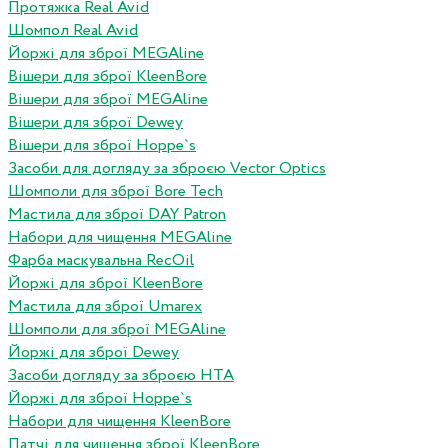
Протяжка Real Avid
Шомпол Real Avid
Йоржі для зброї MEGAline
Вішери для зброї KleenBore
Вішери для зброї MEGAline
Вішери для зброї Dewey
Вішери для зброї Hoppe`s
Засоби для догляду за зброєю Vector Optics
Шомполи для зброї Bore Tech
Мастила для зброї DAY Patron
Набори для чищення MEGAline
Фарба маскувальна RecOil
Йоржі для зброї KleenBore
Мастила для зброї Umarex
Шомполи для зброї MEGAline
Йоржі для зброї Dewey
Засоби догляду за зброєю HTA
Йоржі для зброї Hoppe`s
Набори для чищення KleenBore
Патчі для чищення зброї KleenBore