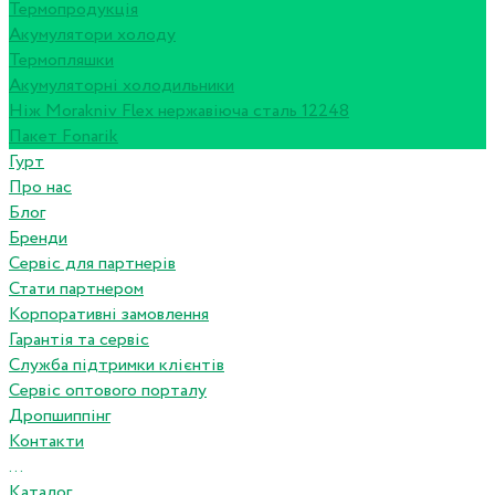
Термопродукція
Акумулятори холоду
Термопляшки
Акумуляторні холодильники
Ніж Morakniv Flex нержавіюча сталь 12248
Пакет Fonarik
Гурт
Про нас
Блог
Бренди
Сервіс для партнерів
Стати партнером
Корпоративні замовлення
Гарантія та сервіс
Служба підтримки клієнтів
Сервіс оптового порталу
Дропшиппінг
Контакти
...
Каталог