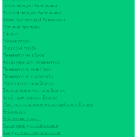
Терен перцеві балончики
Ballistol перцеві балончики
Sabre Red перцеві балончики
Оптичні прилади
Біноклі
Монокуляри
Підзорні труби
Пневматична зброя
Аксесуари для пневматики
Пневматичні гвинтівки
Пневматичні пістолети
Масла і мастила Brunox
Велосипедні мастила Brunox
Інгібітори корозії Brunox
Мастила для догляду за карбоном Brunox
Риболовля
Рибальські снасті
Аксесуари для риболовлі
Все для монтажу оснастки