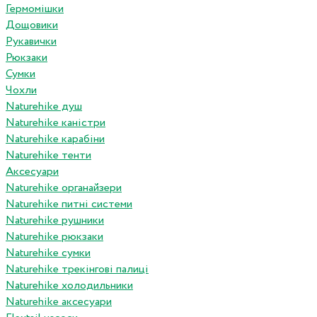
Гермомішки
Дощовики
Рукавички
Рюкзаки
Сумки
Чохли
Naturehike душ
Naturehike каністри
Naturehike карабіни
Naturehike тенти
Аксесуари
Naturehike органайзери
Naturehike питні системи
Naturehike рушники
Naturehike рюкзаки
Naturehike сумки
Naturehike трекінгові палиці
Naturehike холодильники
Naturehike аксесуари