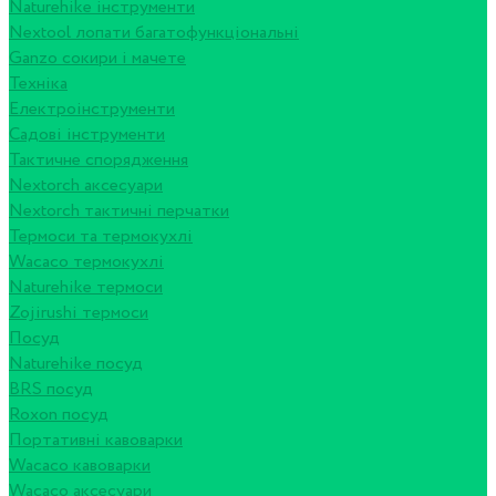
Naturehike інструменти
Nextool лопати багатофункціональні
Ganzo сокири і мачете
Техніка
Електроінструменти
Садові інструменти
Тактичне спорядження
Nextorch аксесуари
Nextorch тактичні перчатки
Термоси та термокухлі
Wacaco термокухлі
Naturehike термоси
Zojirushi термоси
Посуд
Naturehike посуд
BRS посуд
Roxon посуд
Портативні кавоварки
Wacaco кавоварки
Wacaco аксесуари