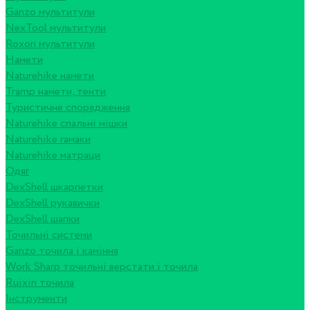
Ganzo мультитули
NexTool мультитули
Roxon мультитули
Намети
Naturehike намети
Tramp намети, тенти
Туристичне спорядження
Naturehike спальні мішки
Naturehike гамаки
Naturehike матраци
Одяг
DexShell шкарпетки
DexShell рукавички
DexShell шапки
Точильні системи
Ganzo точила і каміння
Work Sharp точильні верстати і точила
Ruixin точила
Інструменти