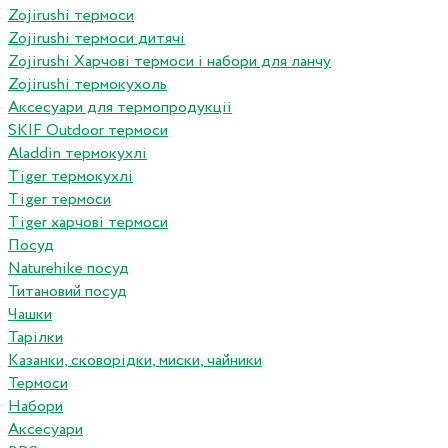
Zojirushi термоси
Zojirushi термоси дитячі
Zojirushi Харчові термоси і набори для ланчу
Zojirushi термокухоль
Аксесуари для термопродукціі
SKIF Outdoor термоси
Aladdin термокухлі
Tiger термокухлі
Tiger термоси
Tiger харчові термоси
Посуд
Naturehike посуд
Титановий посуд
Чашки
Тарілки
Казанки, сковорідки, миски, чайники
Термоси
Набори
Аксесуари