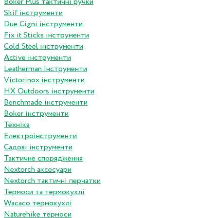
Boker Plus тактичні ручки
Skif інструменти
Due Cigni інструменти
Fix it Sticks інструменти
Сold Steel інструменти
Active інструменти
Leatherman Інструменти
Victorinox інструменти
HX Outdoors інструменти
Benchmade інструменти
Boker інструменти
Техніка
Електроінструменти
Садові інструменти
Тактичне спорядження
Nextorch аксесуари
Nextorch тактичні перчатки
Термоси та термокухлі
Wacaco термокухлі
Naturehike термоси