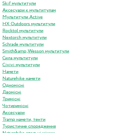
Skif мультитули
Аксесуари к мультитулам
Мультитули Active
HX Outdoors мультитули
Rocktol мультитули
Nextorch мультитули
Schrade мультитули
Smith&amp;Wesson мультитули
Сила мультитули
Civivi мультитули
Намети
Naturehike намети
Одномісні
Двомісні
Тримісні
Чотиримісні
Аксесуари
Tramp намети, тенти
Туристичне спорядження