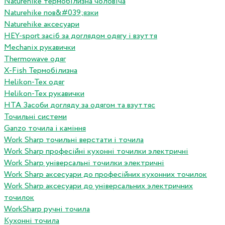
Naturehike термобілизна чоловіча
Naturehike пов&#039;язки
Naturehike аксесуари
HEY-sport засіб за доглядом одягу і взуття
Mechanix рукавички
Thermowave одяг
X-Fish Термобілизна
Helikon-Tex одяг
Helikon-Tex рукавички
HTA Засоби догляду за одягом та взуттяс
Точильні системи
Ganzo точила і каміння
Work Sharp точильні верстати і точила
Work Sharp професiйнi кухоннi точилки электричнi
Work Sharp унiверсальнi точилки электричнi
Work Sharp аксесуари до професiйних кухонних точилок
Work Sharp аксесуари до унiверсальних электричних
точилок
WorkSharp ручні точила
Кухонні точила