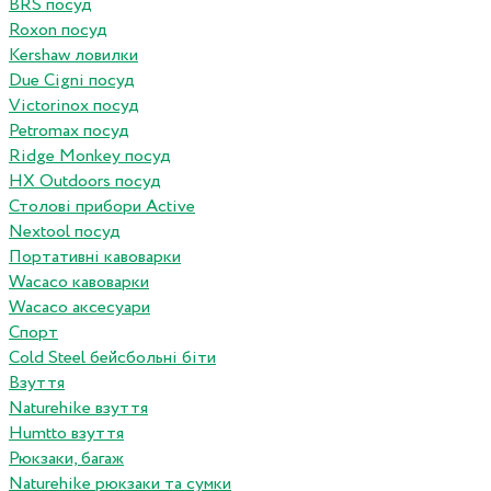
BRS посуд
Roxon посуд
Kershaw ловилки
Due Cigni посуд
Victorinox посуд
Petromax посуд
Ridge Monkey посуд
HX Outdoors посуд
Столові прибори Active
Nextool посуд
Портативні кавоварки
Wacaco кавоварки
Wacaco аксесуари
Спорт
Cold Steel бейсбольні біти
Взуття
Naturehike взуття
Humtto взуття
Рюкзаки, багаж
Naturehike рюкзаки та сумки