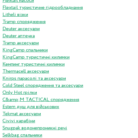
Flextail насоси
Flextail туристичне гідрообладнання
Litheli візки
Tramp спорядження
Deuter аксесуари
Deuter аптечка
Tramp аксесуари
KingCamp спальники
KingCamp туристичні килимки
Кемпинг туристичні килимки
Thermacell аксесуари
Knirps парасолі та аксесуари
Cold Steel спорядження та аксесуари
Only Hot грілки
C&amp;M TACTICAL спорядження
Estem душ для військових
Tekmat аксесуари
Сivivi карабіни
Snugpak водонепроникні речі
Selkbag спальники