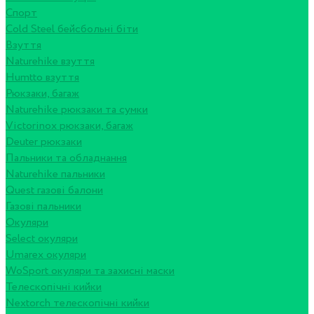
Спорт
Cold Steel бейсбольні біти
Взуття
Naturehike взуття
Humtto взуття
Рюкзаки, багаж
Naturehike рюкзаки та сумки
Victorinox рюкзаки, багаж
Deuter рюкзаки
Пальники та обладнання
Naturehike пальники
Quest газові балони
Газові пальники
Окуляри
Select окуляри
Umarex окуляри
WoSport окуляри та захисні маски
Телескопічні кийки
Nextorch телескопічні кийки