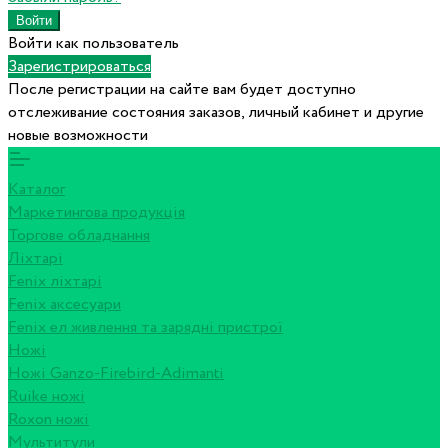
Войти как пользователь
Зарегистрироваться
После регистрации на сайте вам будет доступно
отслеживание состояния заказов, личный кабинет и другие
новые возможности
Каталог
Маркетингова продукція
Торгове обладнання
Ліхтарі
Fenix ліхтарі
Fenix аксесуари
Fenix ел живлення та зарядні пристрої
Ножі
Ножі Ganzo-Firebird-Adimanti
Ruike ножі
Roxon ножi
Мультитули