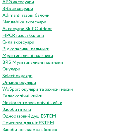
APG аксесуари
BRS аксесуари
Adimanti газові балони
Naturehike аксесуари
Аксесуари Skif Outdoor
HPCR газові балони
Сила аксесуари
Рідкопаливні пальники
Мультипаливні пальники
BRS Мультипаливні пальники
Окуляри
Select окуляри
Umarex окуляри
WoSport окуляри та захисні маски
Телескопічні кийки
Nextorch телескопічні кийки
Засоби гігієни
Одноразовий душ ESTEM
Присипка для ніг ESTEM
Засоби догляду за зброєю