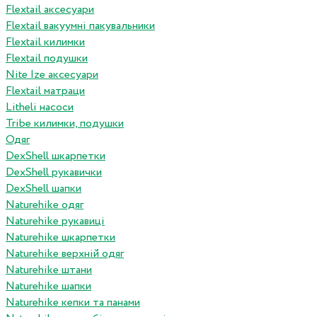
Flextail аксесуари
Flextail вакуумні пакувальники
Flextail килимки
Flextail подушки
Nite Ize аксесуари
Flextail матраци
Litheli насоси
Tribe килимки, подушки
Одяг
DexShell шкарпетки
DexShell рукавички
DexShell шапки
Naturehike одяг
Naturehike рукавиці
Naturehike шкарпетки
Naturehike верхній одяг
Naturehike штани
Naturehike шапки
Naturehike кепки та панами