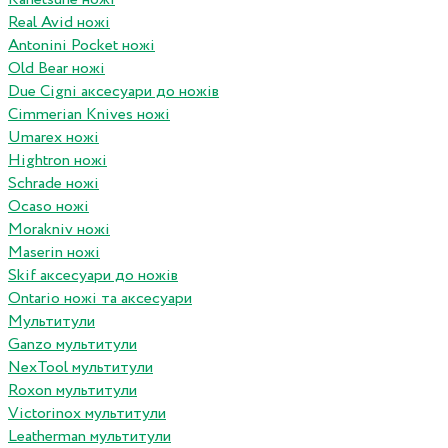
Real Avid ножі
Antonini Pocket ножі
Old Bear ножі
Due Cigni аксесуари до ножів
Cimmerian Knives ножі
Umarex ножі
Hightron ножі
Schrade ножі
Ocaso ножі
Morakniv ножі
Maserin ножі
Skif аксесуари до ножів
Ontario ножі та аксесуари
Мультитули
Ganzo мультитули
NexTool мультитули
Roxon мультитули
Victorinox мультитули
Leatherman мультитули