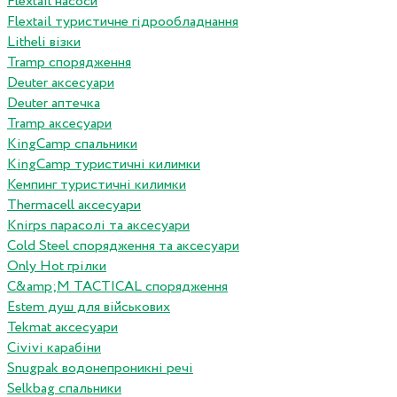
Flextail насоси
Flextail туристичне гідрообладнання
Litheli візки
Tramp спорядження
Deuter аксесуари
Deuter аптечка
Tramp аксесуари
KingCamp спальники
KingCamp туристичні килимки
Кемпинг туристичні килимки
Thermacell аксесуари
Knirps парасолі та аксесуари
Cold Steel спорядження та аксесуари
Only Hot грілки
C&amp;M TACTICAL спорядження
Estem душ для військових
Tekmat аксесуари
Сivivi карабіни
Snugpak водонепроникні речі
Selkbag спальники