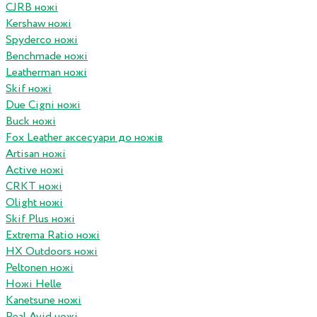
CJRB ножі
Kershaw ножі
Spyderco ножі
Benchmade ножі
Leatherman ножі
Skif ножі
Due Cigni ножі
Buck ножі
Fox Leather аксесуари до ножів
Artisan ножі
Active ножі
CRKT ножі
Olight ножі
Skif Plus ножі
Extrema Ratio ножі
HX Outdoors ножі
Peltonen ножі
Ножі Helle
Kanetsune ножі
Real Avid ножі