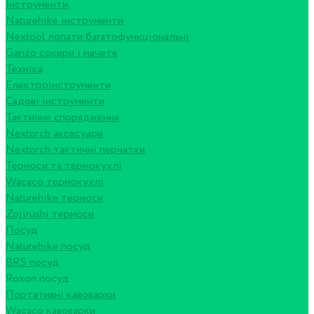
Інструменти
Naturehike інструменти
Nextool лопати багатофункціональні
Ganzo сокири і мачете
Техніка
Електроінструменти
Садові інструменти
Тактичне спорядження
Nextorch аксесуари
Nextorch тактичні перчатки
Термоси та термокухлі
Wacaco термокухлі
Naturehike термоси
Zojirushi термоси
Посуд
Naturehike посуд
BRS посуд
Roxon посуд
Портативні кавоварки
Wacaco кавоварки