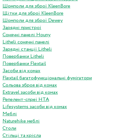
Шомполи для зброї KleenBore
Щітки для зброї KleenBore
Шомполи для зброї Dewey
Зарядні пристрої
Сонячні панелі Houny
Litheli сонячні панелі
Зарядні станції Litheli
Повербанки Litheli
Повербанки Flextail
Засоби від комах
Flextail багатофункціональні фумігатори
Сольова зброя від комах
Extravel засоби від комах
Репелент-спреї HTA
Lifesystems засоби від комах
Меблі
Naturehike меблі
Столи
Стільці та крісла