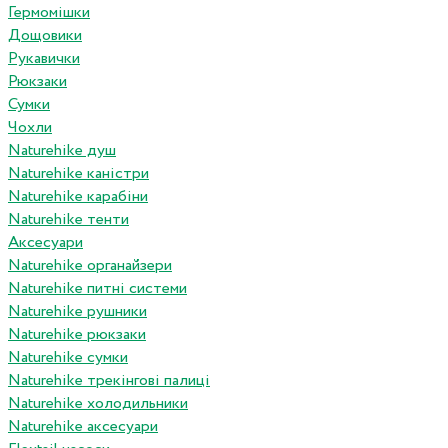
Гермомішки
Дощовики
Рукавички
Рюкзаки
Сумки
Чохли
Naturehike душ
Naturehike каністри
Naturehike карабіни
Naturehike тенти
Аксесуари
Naturehike органайзери
Naturehike питні системи
Naturehike рушники
Naturehike рюкзаки
Naturehike сумки
Naturehike трекінгові палиці
Naturehike холодильники
Naturehike аксесуари