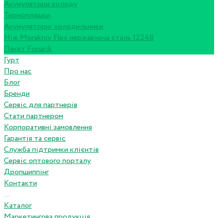
Акумулятори холоду
Термопляшки
Акумуляторні холодильники
Ніж Morakniv Flex нержавіюча сталь 12248
Пакет Fonarik
Гурт
Про нас
Блог
Бренди
Сервіс для партнерів
Стати партнером
Корпоративні замовлення
Гарантія та сервіс
Служба підтримки клієнтів
Сервіс оптового порталу
Дропшиппінг
Контакти
...
Каталог
Маркетингова продукція