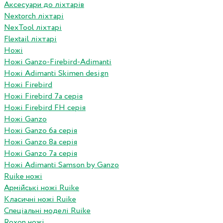
Аксесуари до ліхтарів
Nextorch ліхтарі
NexTool ліхтарі
Flextail ліхтарі
Ножі
Ножі Ganzo-Firebird-Adimanti
Ножі Adimanti Skimen design
Ножі Firebird
Ножі Firebird 7а серія
Ножі Firebird FH серія
Ножі Ganzo
Ножі Ganzo 6а серія
Ножі Ganzo 8а серія
Ножі Ganzo 7а серія
Ножі Adimanti Samson by Ganzo
Ruike ножі
Армійські ножі Ruike
Класичні ножі Ruike
Спеціальні моделі Ruike
Roxon ножi