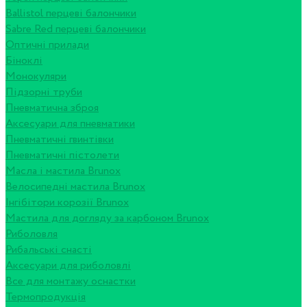
Ballistol перцеві балончики
Sabre Red перцеві балончики
Оптичні прилади
Біноклі
Монокуляри
Підзорні труби
Пневматична зброя
Аксесуари для пневматики
Пневматичні гвинтівки
Пневматичні пістолети
Масла і мастила Brunox
Велосипедні мастила Brunox
Інгібітори корозії Brunox
Мастила для догляду за карбоном Brunox
Риболовля
Рибальські снасті
Аксесуари для риболовлі
Все для монтажу оснастки
Термопродукція