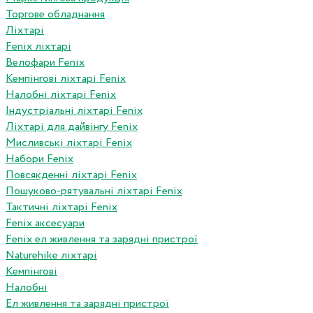
Торгове обладнання
Ліхтарі
Fenix ліхтарі
Велофари Fenix
Кемпінгові ліхтарі Fenix
Налобні ліхтарі Fenix
Індустріальні ліхтарі Fenix
Ліхтарі для дайвінгу Fenix
Мисливські ліхтарі Fenix
Набори Fenix
Повсякденні ліхтарі Fenix
Пошуково-рятувальні ліхтарі Fenix
Тактичні ліхтарі Fenix
Fenix аксесуари
Fenix ел живлення та зарядні пристрої
Naturehike ліхтарі
Кемпінгові
Налобні
Ел живлення та зарядні пристрої