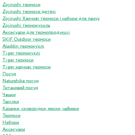
Zojirushi термоси
Zojirushi термоси дитячі
Zojirushi Харчові термоси і набори для ланчу
Zojirushi термокухоль
Аксесуари для термопродукціі
SKIF Outdoor термоси
Aladdin термокухлі
Tiger термокухлі
Tiger термоси
Tiger харчові термоси
Посуд
Naturehike посуд
Титановий посуд
Чашки
Тарілки
Казанки, сковорідки, миски, чайники
Термоси
Набори
Аксесуари