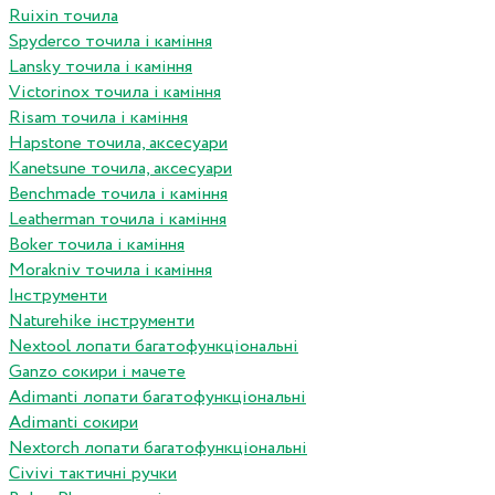
Ruixin точила
Spyderco точила і каміння
Lansky точила і каміння
Victorinox точила і каміння
Risam точила і каміння
Hapstone точила, аксесуари
Kanetsune точила, аксесуари
Benchmade точила і каміння
Leatherman точила і каміння
Boker точила і каміння
Morakniv точила і каміння
Інструменти
Naturehike інструменти
Nextool лопати багатофункціональні
Ganzo сокири і мачете
Adimanti лопати багатофункціональні
Adimanti сокири
Nextorch лопати багатофункціональні
Сivivi тактичні ручки