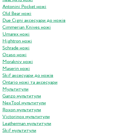
Antonini Pocket ножі
Old Bear ножі
Due Cigni аксесуари до ножів
Cimmerian Knives ножі
Umarex ножі
Hightron ножі
Schrade ножі
Ocaso ножі
Morakniv ножі
Maserin ножі
Skif аксесуари до ножів
Ontario ножі та аксесуари
Мультитули
Ganzo мультитули
NexTool мультитули
Roxon мультитули
Victorinox мультитули
Leatherman мультитули
Skif мультитули