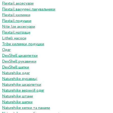
Flextail аксесуари
Flextail вакуумні пакувальники
Flextail килимки
Flextail подушки
Nite Ize аксесуари
Flextail матраци
Litheli насоси
Tribe килимки, подушки
Одяг
DexShell шкарпетки
DexShell рукавички
DexShell шапки
Naturehike одяг
Naturehike рукавиці
Naturehike шкарпетки
Naturehike верхній одяг
Naturehike штани
Naturehike шапки
Naturehike кепки та панами