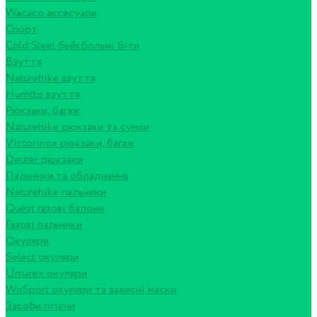
Wacaco аксесуари
Спорт
Cold Steel бейсбольні біти
Взуття
Naturehike взуття
Humtto взуття
Рюкзаки, багаж
Naturehike рюкзаки та сумки
Victorinox рюкзаки, багаж
Deuter рюкзаки
Пальники та обладнання
Naturehike пальники
Quest газові балони
Газові пальники
Окуляри
Select окуляри
Umarex окуляри
WoSport окуляри та захисні маски
Засоби гігієни