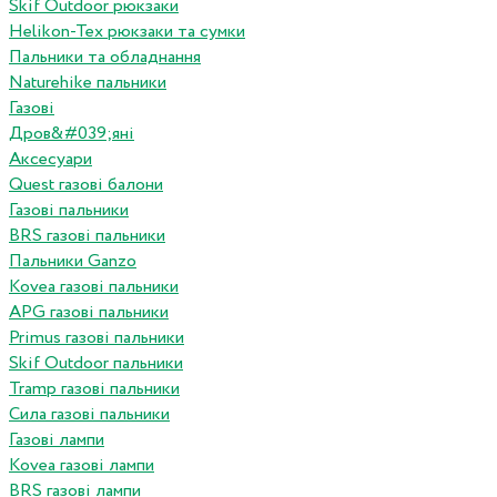
Skif Outdoor рюкзаки
Helikon-Tex рюкзаки та сумки
Пальники та обладнання
Naturehike пальники
Газові
Дров&#039;яні
Аксесуари
Quest газові балони
Газові пальники
BRS газові пальники
Пальники Ganzo
Kovea газові пальники
APG газові пальники
Primus газові пальники
Skif Outdoor пальники
Tramp газові пальники
Сила газові пальники
Газові лампи
Kovea газові лампи
BRS газові лампи