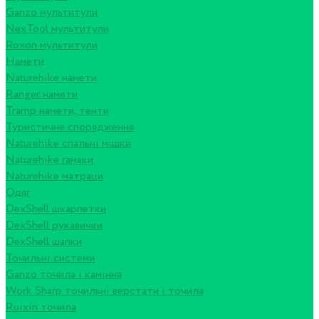
Ganzo мультитули
NexTool мультитули
Roxon мультитули
Намети
Naturehike намети
Ranger намети
Tramp намети, тенти
Туристичне спорядження
Naturehike спальні мішки
Naturehike гамаки
Naturehike матраци
Одяг
DexShell шкарпетки
DexShell рукавички
DexShell шапки
Точильні системи
Ganzo точила і каміння
Work Sharp точильні верстати і точила
Ruixin точила