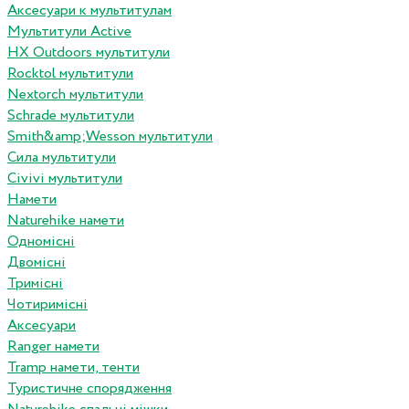
Аксесуари к мультитулам
Мультитули Active
HX Outdoors мультитули
Rocktol мультитули
Nextorch мультитули
Schrade мультитули
Smith&amp;Wesson мультитули
Сила мультитули
Civivi мультитули
Намети
Naturehike намети
Одномісні
Двомісні
Тримісні
Чотиримісні
Аксесуари
Ranger намети
Tramp намети, тенти
Туристичне спорядження