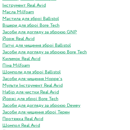
Інструмент Real Avid
Масла Milfoam
Мастила для зброї Ballistol
Вішери для зброї Bore Tech
Засоби для догляду за зброєю GNP
Йорж Real Avid
Патчі для чищення зброї Ballistol
Засоби для догляду за зброєю Bore Tech
Килимок Real Avid
Піна Milfoam
Шомполи для зброї Ballistol
Засоби для чищення Hoppe`s
Мульти Інструмент Real Avid
Набір для чистки Real Avid
Йоржі для зброї Bore Tech
Засоби для догляду за зброєю Dewey
Засоби для чищення зброї Терен
Протяжка Real Avid
Шомпол Real Avid