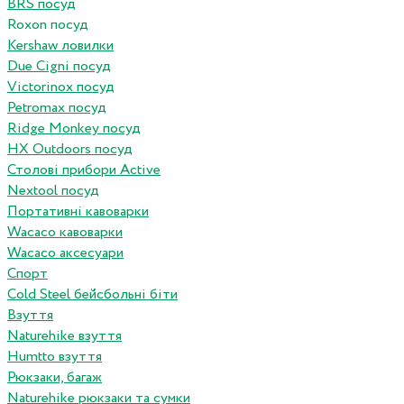
BRS посуд
Roxon посуд
Kershaw ловилки
Due Cigni посуд
Victorinox посуд
Petromax посуд
Ridge Monkey посуд
HX Outdoors посуд
Столові прибори Active
Nextool посуд
Портативні кавоварки
Wacaco кавоварки
Wacaco аксесуари
Спорт
Cold Steel бейсбольні біти
Взуття
Naturehike взуття
Humtto взуття
Рюкзаки, багаж
Naturehike рюкзаки та сумки