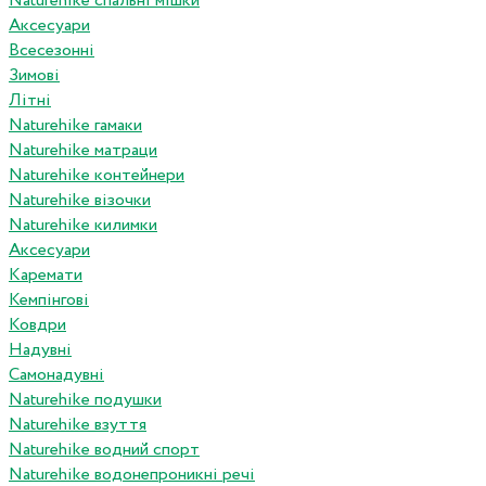
Naturehike спальні мішки
Аксесуари
Всесезонні
Зимові
Літні
Naturehike гамаки
Naturehike матраци
Naturehike контейнери
Naturehike візочки
Naturehike килимки
Аксесуари
Каремати
Кемпінгові
Ковдри
Надувні
Самонадувні
Naturehike подушки
Naturehike взуття
Naturehike водний спорт
Naturehike водонепроникні речі