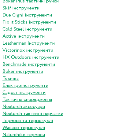
Boker Plus тактичні ручки
Skif інструменти
Due Cigni інструменти
Fix it Sticks інструменти
Сold Steel інструменти
Active інструменти
Leatherman Інструменти
Victorinox інструменти
HX Outdoors інструменти
Benchmade інструменти
Boker інструменти
Техніка
Електроінструменти
Садові інструменти
Тактичне спорядження
Nextorch аксесуари
Nextorch тактичні перчатки
Термоси та термокухлі
Wacaco термокухлі
Naturehike термоси