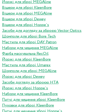
Йоржі для зброї MEGAline
Вішери для зброї KleenBore
Вішери для зброї MEGAline
Вішери для зброї Dewey
Вішери для зброї Hoppe`s
Засоби для догляду за зброєю Vector Optics
Шомполи для зброї Bore Tech
Мастила для зброї DAY Patron
Набори для чищення MEGAline
Фарба маскувальна RecOil
Йоржі для зброї KleenBore
Мастила для зброї Umarex
Шомполи для зброї MEGAline
Йоржі для зброї Dewey
Засоби догляду за зброєю HTA
Йоржі для зброї Hoppe`s
Набори для чищення KleenBore
Патчі для чищення зброї KleenBore
Пуховки для зброї KleenBore
Патчі для чищення зброї Hoppe`s