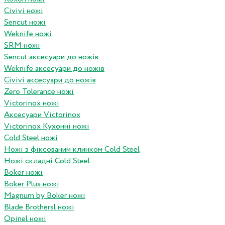
Civivi ножі
Sencut ножі
Weknife ножі
SRM ножі
Sencut аксесуари до ножів
Weknife аксесуари до ножів
Civivi аксесуари до ножів
Zero Tolerance ножі
Victorinox ножі
Аксесуари Victorinox
Victorinox Кухонні ножі
Cold Steel ножі
Ножі з фіксованим клинком Cold Steel
Ножі складні Cold Steel
Boker ножі
Boker Plus ножі
Magnum by Boker ножі
Blade Brothersl ножі
Opinel ножі