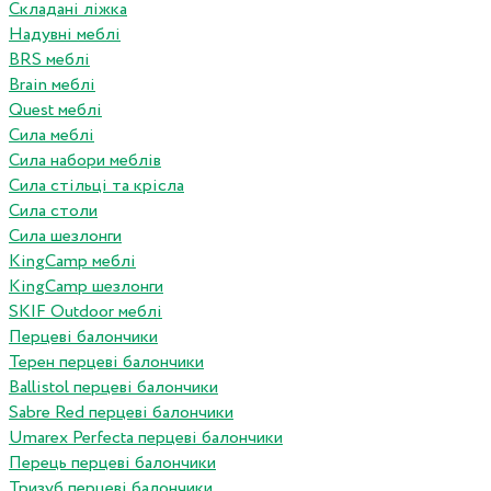
Складані ліжка
Надувні меблі
BRS меблі
Brain меблі
Quest меблі
Сила меблі
Сила набори меблів
Сила стільці та крісла
Сила столи
Сила шезлонги
KingCamp меблі
KingCamp шезлонги
SKIF Outdoor меблі
Перцеві балончики
Терен перцеві балончики
Ballistol перцеві балончики
Sabre Red перцеві балончики
Umarex Perfecta перцеві балончики
Перець перцеві балончики
Тризуб перцеві балончики