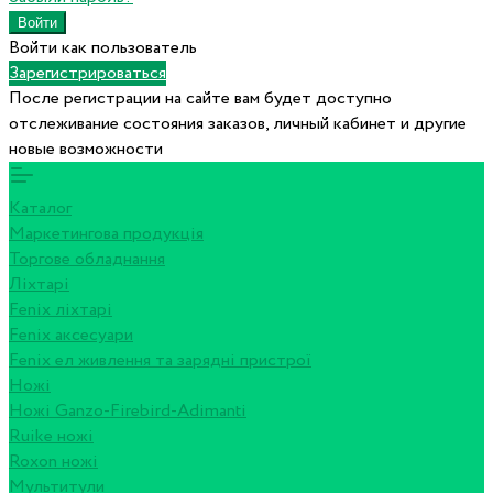
Войти как пользователь
Зарегистрироваться
После регистрации на сайте вам будет доступно
отслеживание состояния заказов, личный кабинет и другие
новые возможности
Каталог
Маркетингова продукція
Торгове обладнання
Ліхтарі
Fenix ліхтарі
Fenix аксесуари
Fenix ел живлення та зарядні пристрої
Ножі
Ножі Ganzo-Firebird-Adimanti
Ruike ножі
Roxon ножi
Мультитули