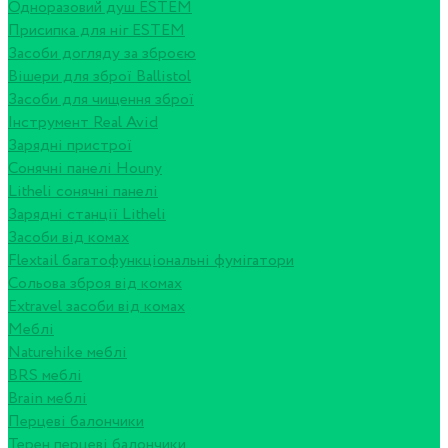
Одноразовий душ ESTEM
Присипка для ніг ESTEM
Засоби догляду за зброєю
Вішери для зброї Ballistol
Засоби для чищення зброї
Інструмент Real Avid
Зарядні пристрої
Сонячні панелі Houny
Litheli сонячні панелі
Зарядні станції Litheli
Засоби від комах
Flextail багатофункціональні фумігатори
Сольова зброя від комах
Extravel засоби від комах
Меблі
Naturehike меблі
BRS меблі
Brain меблі
Перцеві балончики
Терен перцеві балончики