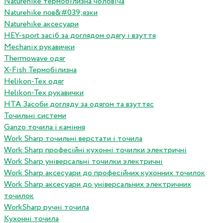
Naturehike термобілизна чоловіча
Naturehike пов&#039;язки
Naturehike аксесуари
HEY-sport засіб за доглядом одягу і взуття
Mechanix рукавички
Thermowave одяг
X-Fish Термобілизна
Helikon-Tex одяг
Helikon-Tex рукавички
HTA Засоби догляду за одягом та взуттяс
Точильні системи
Ganzo точила і каміння
Work Sharp точильні верстати і точила
Work Sharp професiйнi кухоннi точилки электричнi
Work Sharp унiверсальнi точилки электричнi
Work Sharp аксесуари до професiйних кухонних точилок
Work Sharp аксесуари до унiверсальних электричних
точилок
WorkSharp ручні точила
Кухонні точила