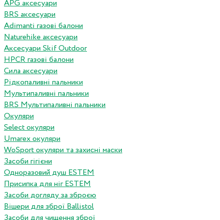
APG аксесуари
BRS аксесуари
Adimanti газові балони
Naturehike аксесуари
Аксесуари Skif Outdoor
HPCR газові балони
Сила аксесуари
Рідкопаливні пальники
Мультипаливні пальники
BRS Мультипаливні пальники
Окуляри
Select окуляри
Umarex окуляри
WoSport окуляри та захисні маски
Засоби гігієни
Одноразовий душ ESTEM
Присипка для ніг ESTEM
Засоби догляду за зброєю
Вішери для зброї Ballistol
Засоби для чищення зброї