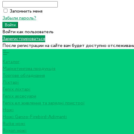
Запомнить меня
Забыли пароль?
Войти как пользователь
Зарегистрироваться
После регистрации на сайте вам будет доступно отслеживани
Каталог
Маркетингова продукція
Торгове обладнання
Ліхтарі
Fenix ліхтарі
Fenix аксесуари
Fenix ел живлення та зарядні пристрої
Ножі
Ножі Ganzo-Firebird-Adimanti
Ruike ножі
Roxon ножi