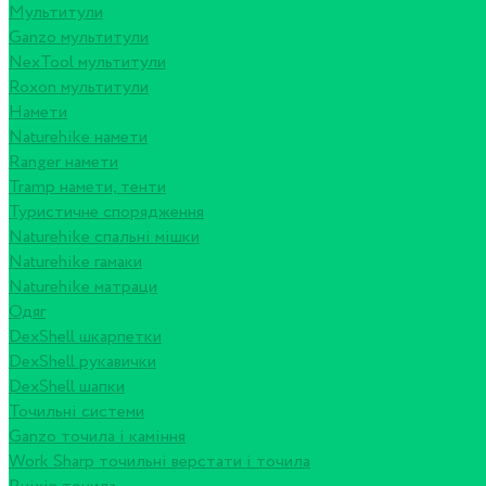
Мультитули
Ganzo мультитули
NexTool мультитули
Roxon мультитули
Намети
Naturehike намети
Ranger намети
Tramp намети, тенти
Туристичне спорядження
Naturehike спальні мішки
Naturehike гамаки
Naturehike матраци
Одяг
DexShell шкарпетки
DexShell рукавички
DexShell шапки
Точильні системи
Ganzo точила і каміння
Work Sharp точильні верстати і точила