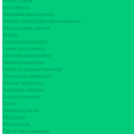
Ruixin точила
Інструменти
Naturehike інструменти
Nextool лопати багатофункціональні
Ganzo сокири і мачете
Техніка
Електроінструменти
Садові інструменти
Тактичне спорядження
Nextorch аксесуари
Nextorch тактичні перчатки
Термоси та термокухлі
Wacaco термокухлі
Naturehike термоси
Zojirushi термоси
Посуд
Naturehike посуд
BRS посуд
Roxon посуд
Портативні кавоварки