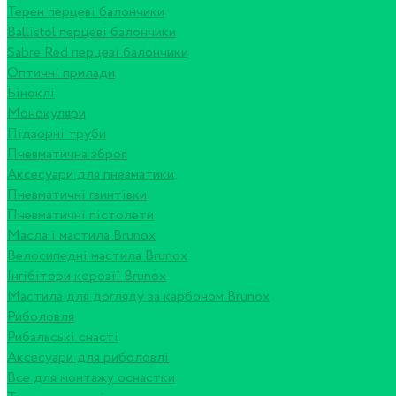
Терен перцеві балончики
Ballistol перцеві балончики
Sabre Red перцеві балончики
Оптичні прилади
Біноклі
Монокуляри
Підзорні труби
Пневматична зброя
Аксесуари для пневматики
Пневматичні гвинтівки
Пневматичні пістолети
Масла і мастила Brunox
Велосипедні мастила Brunox
Інгібітори корозії Brunox
Мастила для догляду за карбоном Brunox
Риболовля
Рибальські снасті
Аксесуари для риболовлі
Все для монтажу оснастки