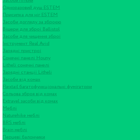
Засоби гігієни
Одноразовий душ ESTEM
Присипка для ніг ESTEM
Засоби догляду за зброєю
Вішери для зброї Ballistol
Засоби для чищення зброї
Інструмент Real Avid
Зарядні пристрої
Сонячні панелі Houny
Litheli сонячні панелі
Зарядні станції Litheli
Засоби від комах
Flextail багатофункціональні фумігатори
Сольова зброя від комах
Extravel засоби від комах
Меблі
Naturehike меблі
BRS меблі
Brain меблі
Перцеві балончики