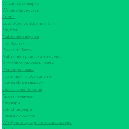
Wacaco кавоварки
Wacaco аксесуари
Спорт
Cold Steel бейсбольні біти
Взуття
Naturehike взуття
Humtto взуття
Рюкзаки, багаж
Naturehike рюкзаки та сумки
Victorinox рюкзаки, багаж
Deuter рюкзаки
Пальники та обладнання
Naturehike пальники
Quest газові балони
Газові пальники
Окуляри
Select окуляри
Umarex окуляри
WoSport окуляри та захисні маски