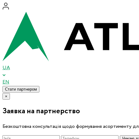
UA
EN
Стати партнером
×
Заявка на партнерство
Безкоштовна консультація щодо формування асортименту для
Чекаю дз