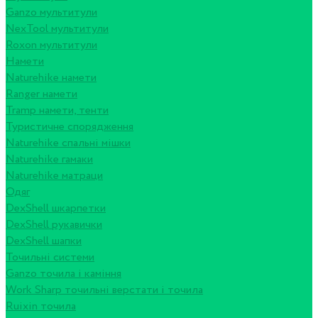
Ganzo мультитули
NexTool мультитули
Roxon мультитули
Намети
Naturehike намети
Ranger намети
Tramp намети, тенти
Туристичне спорядження
Naturehike спальні мішки
Naturehike гамаки
Naturehike матраци
Одяг
DexShell шкарпетки
DexShell рукавички
DexShell шапки
Точильні системи
Ganzo точила і каміння
Work Sharp точильні верстати і точила
Ruixin точила