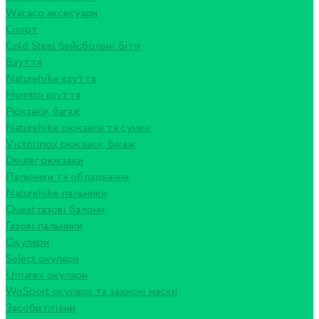
Wacaco аксесуари
Спорт
Cold Steel бейсбольні біти
Взуття
Naturehike взуття
Humtto взуття
Рюкзаки, багаж
Naturehike рюкзаки та сумки
Victorinox рюкзаки, багаж
Deuter рюкзаки
Пальники та обладнання
Naturehike пальники
Quest газові балони
Газові пальники
Окуляри
Select окуляри
Umarex окуляри
WoSport окуляри та захисні маски
Засоби гігієни