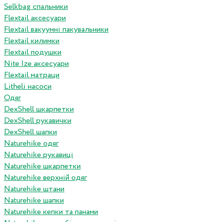
Selkbag спальники
Flextail аксесуари
Flextail вакуумні пакувальники
Flextail килимки
Flextail подушки
Nite Ize аксесуари
Flextail матраци
Litheli насоси
Одяг
DexShell шкарпетки
DexShell рукавички
DexShell шапки
Naturehike одяг
Naturehike рукавиці
Naturehike шкарпетки
Naturehike верхній одяг
Naturehike штани
Naturehike шапки
Naturehike кепки та панами