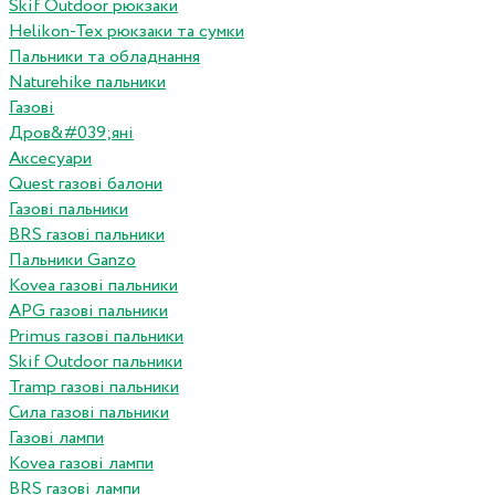
Skif Outdoor рюкзаки
Helikon-Tex рюкзаки та сумки
Пальники та обладнання
Naturehike пальники
Газові
Дров&#039;яні
Аксесуари
Quest газові балони
Газові пальники
BRS газові пальники
Пальники Ganzo
Kovea газові пальники
APG газові пальники
Primus газові пальники
Skif Outdoor пальники
Tramp газові пальники
Сила газові пальники
Газові лампи
Kovea газові лампи
BRS газові лампи