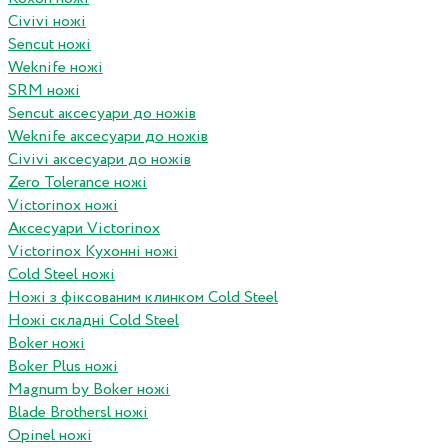
Civivi ножі
Sencut ножі
Weknife ножі
SRM ножі
Sencut аксесуари до ножів
Weknife аксесуари до ножів
Civivi аксесуари до ножів
Zero Tolerance ножі
Victorinox ножі
Аксесуари Victorinox
Victorinox Кухонні ножі
Cold Steel ножі
Ножі з фіксованим клинком Cold Steel
Ножі складні Cold Steel
Boker ножі
Boker Plus ножі
Magnum by Boker ножі
Blade Brothersl ножі
Opinel ножі