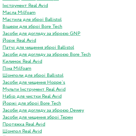
Інструмент Real Avid
Масла Milfoam
Мастила для зброї Ballistol
Вішери для зброї Bore Tech
Засоби для догляду за зброєю GNP
Йорж Real Avid
Патчі для чищення зброї Ballistol
Засоби для догляду за зброєю Bore Tech
Килимок Real Avid
Піна Milfoam
Шомполи для зброї Ballistol
Засоби для чищення Hoppe`s
Мульти Інструмент Real Avid
Набір для чистки Real Avid
Йоржі для зброї Bore Tech
Засоби для догляду за зброєю Dewey
Засоби для чищення зброї Терен
Протяжка Real Avid
Шомпол Real Avid