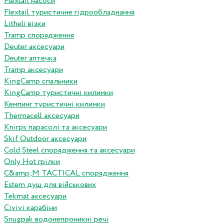
Flextail насоси
Flextail туристичне гідрообладнання
Litheli візки
Tramp спорядження
Deuter аксесуари
Deuter аптечка
Tramp аксесуари
KingCamp спальники
KingCamp туристичні килимки
Кемпинг туристичні килимки
Thermacell аксесуари
Knirps парасолі та аксесуари
Skif Outdoor аксесуари
Cold Steel спорядження та аксесуари
Only Hot грілки
C&amp;M TACTICAL спорядження
Estem душ для військових
Tekmat аксесуари
Сivivi карабіни
Snugpak водонепроникні речі