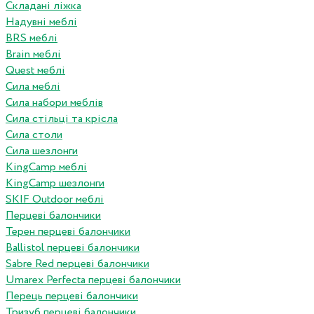
Складані ліжка
Надувні меблі
BRS меблі
Brain меблі
Quest меблі
Сила меблі
Сила набори меблів
Сила стільці та крісла
Сила столи
Сила шезлонги
KingCamp меблі
KingCamp шезлонги
SKIF Outdoor меблі
Перцеві балончики
Терен перцеві балончики
Ballistol перцеві балончики
Sabre Red перцеві балончики
Umarex Perfecta перцеві балончики
Перець перцеві балончики
Тризуб перцеві балончики