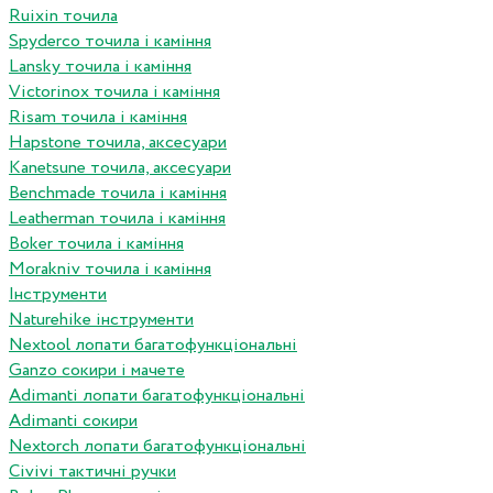
Ruixin точила
Spyderco точила і каміння
Lansky точила і каміння
Victorinox точила і каміння
Risam точила і каміння
Hapstone точила, аксесуари
Kanetsune точила, аксесуари
Benchmade точила і каміння
Leatherman точила і каміння
Boker точила і каміння
Morakniv точила і каміння
Інструменти
Naturehike інструменти
Nextool лопати багатофункціональні
Ganzo сокири і мачете
Adimanti лопати багатофункціональні
Adimanti сокири
Nextorch лопати багатофункціональні
Сivivi тактичні ручки