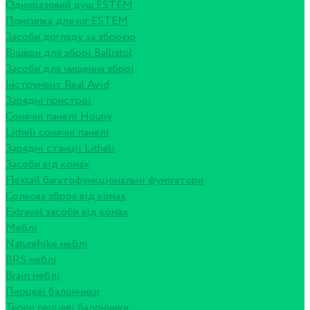
Одноразовий душ ESTEM
Присипка для ніг ESTEM
Засоби догляду за зброєю
Вішери для зброї Ballistol
Засоби для чищення зброї
Інструмент Real Avid
Зарядні пристрої
Сонячні панелі Houny
Litheli сонячні панелі
Зарядні станції Litheli
Засоби від комах
Flextail багатофункціональні фумігатори
Сольова зброя від комах
Extravel засоби від комах
Меблі
Naturehike меблі
BRS меблі
Brain меблі
Перцеві балончики
Терен перцеві балончики