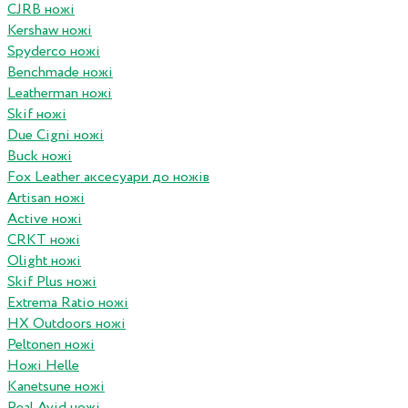
CJRB ножі
Kershaw ножі
Spyderco ножі
Benchmade ножі
Leatherman ножі
Skif ножі
Due Cigni ножі
Buck ножі
Fox Leather аксесуари до ножів
Artisan ножі
Active ножі
CRKT ножі
Olight ножі
Skif Plus ножі
Extrema Ratio ножі
HX Outdoors ножі
Peltonen ножі
Ножі Helle
Kanetsune ножі
Real Avid ножі