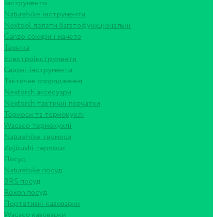
Інструменти
Naturehike інструменти
Nextool лопати багатофункціональні
Ganzo сокири і мачете
Техніка
Електроінструменти
Садові інструменти
Тактичне спорядження
Nextorch аксесуари
Nextorch тактичні перчатки
Термоси та термокухлі
Wacaco термокухлі
Naturehike термоси
Zojirushi термоси
Посуд
Naturehike посуд
BRS посуд
Roxon посуд
Портативні кавоварки
Wacaco кавоварки