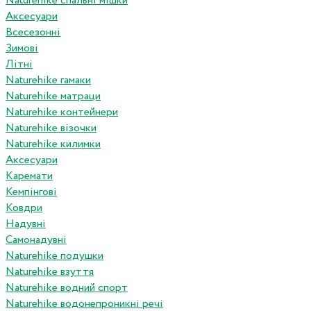
Naturehike спальні мішки
Аксесуари
Всесезонні
Зимові
Літні
Naturehike гамаки
Naturehike матраци
Naturehike контейнери
Naturehike візочки
Naturehike килимки
Аксесуари
Каремати
Кемпінгові
Ковдри
Надувні
Самонадувні
Naturehike подушки
Naturehike взуття
Naturehike водний спорт
Naturehike водонепроникні речі