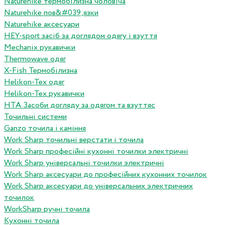
Naturehike термобілизна чоловіча
Naturehike пов&#039;язки
Naturehike аксесуари
HEY-sport засіб за доглядом одягу і взуття
Mechanix рукавички
Thermowave одяг
X-Fish Термобілизна
Helikon-Tex одяг
Helikon-Tex рукавички
HTA Засоби догляду за одягом та взуттяс
Точильні системи
Ganzo точила і каміння
Work Sharp точильні верстати і точила
Work Sharp професiйнi кухоннi точилки электричнi
Work Sharp унiверсальнi точилки электричнi
Work Sharp аксесуари до професiйних кухонних точилок
Work Sharp аксесуари до унiверсальних электричних
точилок
WorkSharp ручні точила
Кухонні точила