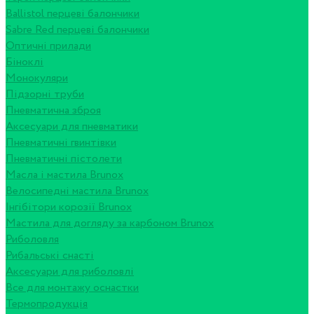
Ballistol перцеві балончики
Sabre Red перцеві балончики
Оптичні прилади
Біноклі
Монокуляри
Підзорні труби
Пневматична зброя
Аксесуари для пневматики
Пневматичні гвинтівки
Пневматичні пістолети
Масла і мастила Brunox
Велосипедні мастила Brunox
Інгібітори корозії Brunox
Мастила для догляду за карбоном Brunox
Риболовля
Рибальські снасті
Аксесуари для риболовлі
Все для монтажу оснастки
Термопродукція