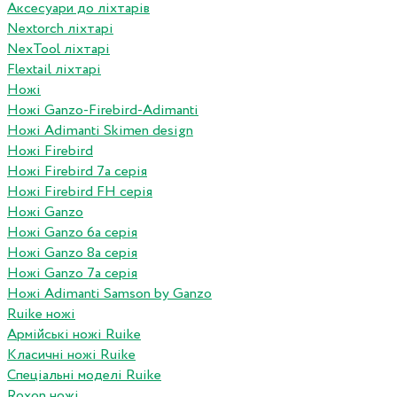
Аксесуари до ліхтарів
Nextorch ліхтарі
NexTool ліхтарі
Flextail ліхтарі
Ножі
Ножі Ganzo-Firebird-Adimanti
Ножі Adimanti Skimen design
Ножі Firebird
Ножі Firebird 7а серія
Ножі Firebird FH серія
Ножі Ganzo
Ножі Ganzo 6а серія
Ножі Ganzo 8а серія
Ножі Ganzo 7а серія
Ножі Adimanti Samson by Ganzo
Ruike ножі
Армійські ножі Ruike
Класичні ножі Ruike
Спеціальні моделі Ruike
Roxon ножi