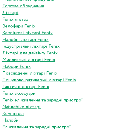
Торгове обладнання
Ліхтарі
Fenix ліхтарі
Велофари Fenix
Кемпінгові ліхтарі Fenix
Налобні ліхтарі Fenix
Індустріальні ліхтарі Fenix
Ліхтарі для дайвінгу Fenix
Мисливські ліхтарі Fenix
Набори Fenix
Повсякденні ліхтарі Fenix
Пошуково-рятувальні ліхтарі Fenix
Тактичні ліхтарі Fenix
Fenix аксесуари
Fenix ел живлення та зарядні пристрої
Naturehike ліхтарі
Кемпінгові
Налобні
Ел живлення та зарядні пристрої