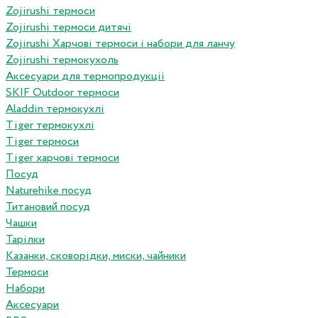
Zojirushi термоси
Zojirushi термоси дитячі
Zojirushi Харчові термоси і набори для ланчу
Zojirushi термокухоль
Аксесуари для термопродукціі
SKIF Outdoor термоси
Aladdin термокухлі
Tiger термокухлі
Tiger термоси
Tiger харчові термоси
Посуд
Naturehike посуд
Титановий посуд
Чашки
Тарілки
Казанки, сковорідки, миски, чайники
Термоси
Набори
Аксесуари