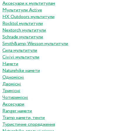
Аксесуари к мультитулам
Мультитули Active
HX Outdoors мультитули
Rocktol мультитули
Nextorch мультитули
Schrade мультитули
Smith&amp;Wesson мультитули
Сила мультитули
Civivi мультитули
Намети
Naturehike намети
Одномісні
Двомісні
Тримісні
Чотиримісні
Аксесуари
Ranger намети
Tramp намети, тенти
Туристичне спорядження