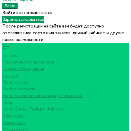
Войти как пользователь
Зарегистрироваться
После регистрации на сайте вам будет доступно
отслеживание состояния заказов, личный кабинет и другие
новые возможности
Каталог
Маркетингова продукція
Торгове обладнання
Ліхтарі
Fenix ліхтарі
Fenix аксесуари
Fenix ел живлення та зарядні пристрої
Ножі
Ножі Ganzo-Firebird-Adimanti
Ruike ножі
Roxon ножi
Мультитули