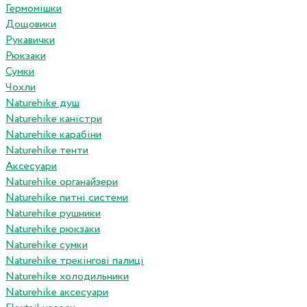
Гермомішки
Дощовики
Рукавички
Рюкзаки
Сумки
Чохли
Naturehike душ
Naturehike каністри
Naturehike карабіни
Naturehike тенти
Аксесуари
Naturehike органайзери
Naturehike питні системи
Naturehike рушники
Naturehike рюкзаки
Naturehike сумки
Naturehike трекінгові палиці
Naturehike холодильники
Naturehike аксесуари