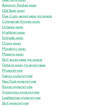
Antonini Pocket ножі
Old Bear ножі
Due Cigni аксесуари до ножів
Cimmerian Knives ножі
Umarex ножі
Hightron ножі
Schrade ножі
Ocaso ножі
Morakniv ножі
Maserin ножі
Skif аксесуари до ножів
Ontario ножі та аксесуари
Мультитули
Ganzo мультитули
NexTool мультитули
Roxon мультитули
Victorinox мультитули
Leatherman мультитули
Skif мультитули