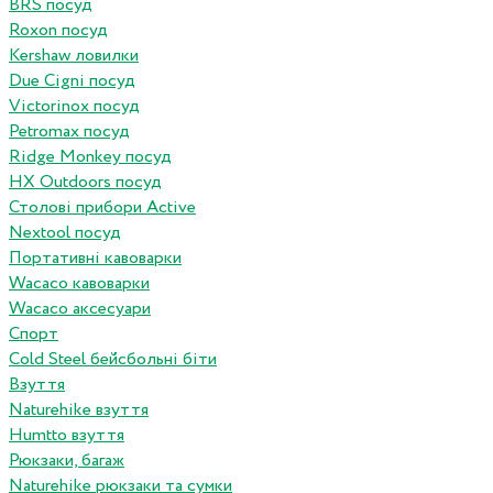
BRS посуд
Roxon посуд
Kershaw ловилки
Due Cigni посуд
Victorinox посуд
Petromax посуд
Ridge Monkey посуд
HX Outdoors посуд
Столові прибори Active
Nextool посуд
Портативні кавоварки
Wacaco кавоварки
Wacaco аксесуари
Спорт
Cold Steel бейсбольні біти
Взуття
Naturehike взуття
Humtto взуття
Рюкзаки, багаж
Naturehike рюкзаки та сумки