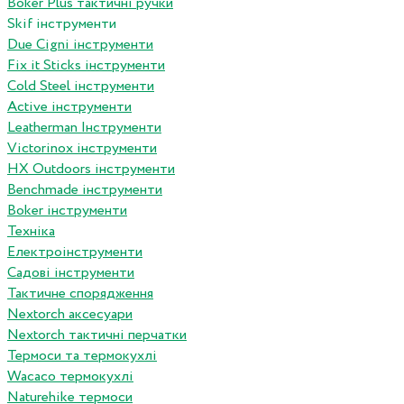
Boker Plus тактичні ручки
Skif інструменти
Due Cigni інструменти
Fix it Sticks інструменти
Сold Steel інструменти
Active інструменти
Leatherman Інструменти
Victorinox інструменти
HX Outdoors інструменти
Benchmade інструменти
Boker інструменти
Техніка
Електроінструменти
Садові інструменти
Тактичне спорядження
Nextorch аксесуари
Nextorch тактичні перчатки
Термоси та термокухлі
Wacaco термокухлі
Naturehike термоси