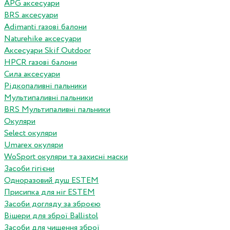
APG аксесуари
BRS аксесуари
Adimanti газові балони
Naturehike аксесуари
Аксесуари Skif Outdoor
HPCR газові балони
Сила аксесуари
Рідкопаливні пальники
Мультипаливні пальники
BRS Мультипаливні пальники
Окуляри
Select окуляри
Umarex окуляри
WoSport окуляри та захисні маски
Засоби гігієни
Одноразовий душ ESTEM
Присипка для ніг ESTEM
Засоби догляду за зброєю
Вішери для зброї Ballistol
Засоби для чищення зброї