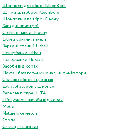
Шомполи для зброї KleenBore
Щітки для зброї KleenBore
Шомполи для зброї Dewey
Зарядні пристрої
Сонячні панелі Houny
Litheli сонячні панелі
Зарядні станції Litheli
Повербанки Litheli
Повербанки Flextail
Засоби від комах
Flextail багатофункціональні фумігатори
Сольова зброя від комах
Extravel засоби від комах
Репелент-спреї HTA
Lifesystems засоби від комах
Меблі
Naturehike меблі
Столи
Стільці та крісла