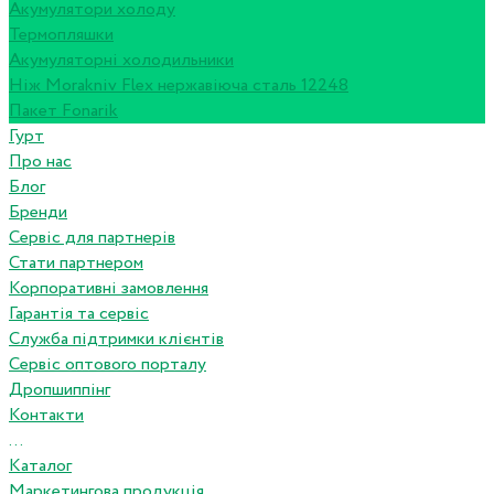
Акумулятори холоду
Термопляшки
Акумуляторні холодильники
Ніж Morakniv Flex нержавіюча сталь 12248
Пакет Fonarik
Гурт
Про нас
Блог
Бренди
Сервіс для партнерів
Стати партнером
Корпоративні замовлення
Гарантія та сервіс
Служба підтримки клієнтів
Сервіс оптового порталу
Дропшиппінг
Контакти
...
Каталог
Маркетингова продукція