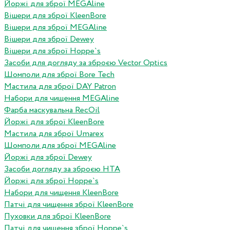
Йоржі для зброї MEGAline
Вішери для зброї KleenBore
Вішери для зброї MEGAline
Вішери для зброї Dewey
Вішери для зброї Hoppe`s
Засоби для догляду за зброєю Vector Optics
Шомполи для зброї Bore Tech
Мастила для зброї DAY Patron
Набори для чищення MEGAline
Фарба маскувальна RecOil
Йоржі для зброї KleenBore
Мастила для зброї Umarex
Шомполи для зброї MEGAline
Йоржі для зброї Dewey
Засоби догляду за зброєю HTA
Йоржі для зброї Hoppe`s
Набори для чищення KleenBore
Патчі для чищення зброї KleenBore
Пуховки для зброї KleenBore
Патчі для чищення зброї Hoppe`s