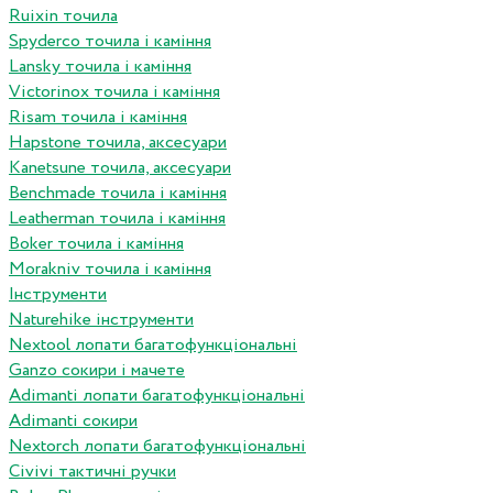
Ruixin точила
Spyderco точила і каміння
Lansky точила і каміння
Victorinox точила і каміння
Risam точила і каміння
Hapstone точила, аксесуари
Kanetsune точила, аксесуари
Benchmade точила і каміння
Leatherman точила і каміння
Boker точила і каміння
Morakniv точила і каміння
Інструменти
Naturehike інструменти
Nextool лопати багатофункціональні
Ganzo сокири і мачете
Adimanti лопати багатофункціональні
Adimanti сокири
Nextorch лопати багатофункціональні
Сivivi тактичні ручки