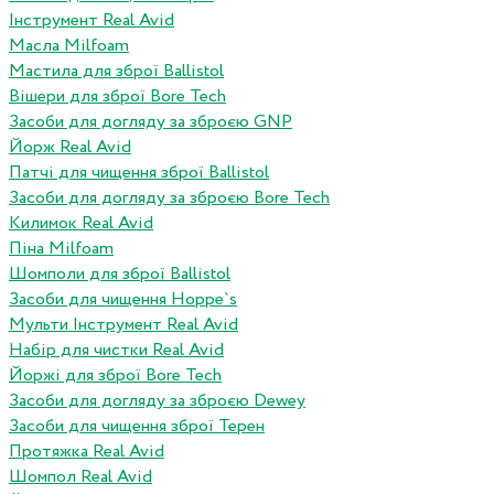
Інструмент Real Avid
Масла Milfoam
Мастила для зброї Ballistol
Вішери для зброї Bore Tech
Засоби для догляду за зброєю GNP
Йорж Real Avid
Патчі для чищення зброї Ballistol
Засоби для догляду за зброєю Bore Tech
Килимок Real Avid
Піна Milfoam
Шомполи для зброї Ballistol
Засоби для чищення Hoppe`s
Мульти Інструмент Real Avid
Набір для чистки Real Avid
Йоржі для зброї Bore Tech
Засоби для догляду за зброєю Dewey
Засоби для чищення зброї Терен
Протяжка Real Avid
Шомпол Real Avid