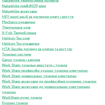
Naturehike термобілизна чоловіча
Naturehike пов&#039;язки
Naturehike аксесуари
HEY-sport засіб за доглядом одягу і взуття
Mechanix рукавички
Thermowave одяг
X-Fish Термобілизна
Helikon-Tex одяг
Helikon-Tex рукавички
HTA Засоби догляду за одягом та взуттяс
Точильні системи
Ganzo точила і каміння
Work Sharp точильні верстати і точила
Work Sharp професiйнi кухоннi точилки электричнi
Work Sharp унiверсальнi точилки электричнi
Work Sharp аксесуари до професiйних кухонних точилок
Work Sharp аксесуари до унiверсальних электричних
точилок
WorkSharp ручні точила
Кухонні точила