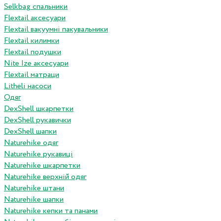
Selkbag спальники
Flextail аксесуари
Flextail вакуумні пакувальники
Flextail килимки
Flextail подушки
Nite Ize аксесуари
Flextail матраци
Litheli насоси
Одяг
DexShell шкарпетки
DexShell рукавички
DexShell шапки
Naturehike одяг
Naturehike рукавиці
Naturehike шкарпетки
Naturehike верхній одяг
Naturehike штани
Naturehike шапки
Naturehike кепки та панами