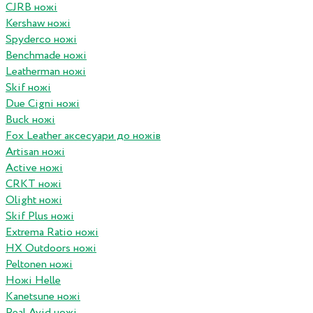
CJRB ножі
Kershaw ножі
Spyderco ножі
Benchmade ножі
Leatherman ножі
Skif ножі
Due Cigni ножі
Buck ножі
Fox Leather аксесуари до ножів
Artisan ножі
Active ножі
CRKT ножі
Olight ножі
Skif Plus ножі
Extrema Ratio ножі
HX Outdoors ножі
Peltonen ножі
Ножі Helle
Kanetsune ножі
Real Avid ножі