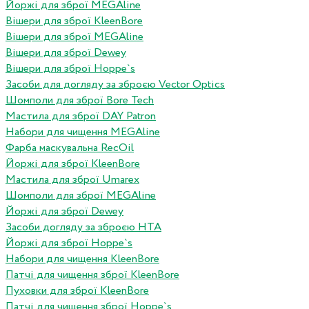
Йоржі для зброї MEGAline
Вішери для зброї KleenBore
Вішери для зброї MEGAline
Вішери для зброї Dewey
Вішери для зброї Hoppe`s
Засоби для догляду за зброєю Vector Optics
Шомполи для зброї Bore Tech
Мастила для зброї DAY Patron
Набори для чищення MEGAline
Фарба маскувальна RecOil
Йоржі для зброї KleenBore
Мастила для зброї Umarex
Шомполи для зброї MEGAline
Йоржі для зброї Dewey
Засоби догляду за зброєю HTA
Йоржі для зброї Hoppe`s
Набори для чищення KleenBore
Патчі для чищення зброї KleenBore
Пуховки для зброї KleenBore
Патчі для чищення зброї Hoppe`s