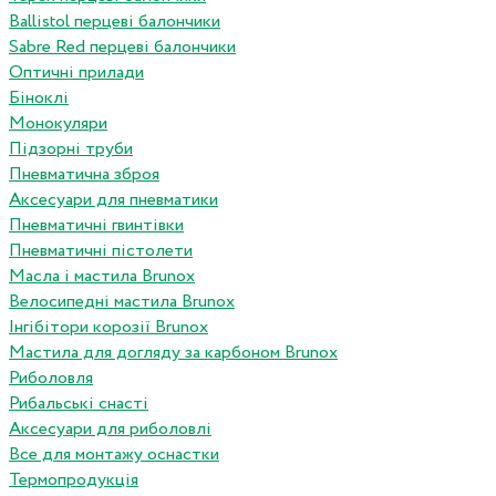
Ballistol перцеві балончики
Sabre Red перцеві балончики
Оптичні прилади
Біноклі
Монокуляри
Підзорні труби
Пневматична зброя
Аксесуари для пневматики
Пневматичні гвинтівки
Пневматичні пістолети
Масла і мастила Brunox
Велосипедні мастила Brunox
Інгібітори корозії Brunox
Мастила для догляду за карбоном Brunox
Риболовля
Рибальські снасті
Аксесуари для риболовлі
Все для монтажу оснастки
Термопродукція