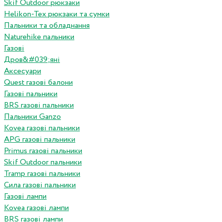
Skif Outdoor рюкзаки
Helikon-Tex рюкзаки та сумки
Пальники та обладнання
Naturehike пальники
Газові
Дров&#039;яні
Аксесуари
Quest газові балони
Газові пальники
BRS газові пальники
Пальники Ganzo
Kovea газові пальники
APG газові пальники
Primus газові пальники
Skif Outdoor пальники
Tramp газові пальники
Сила газові пальники
Газові лампи
Kovea газові лампи
BRS газові лампи