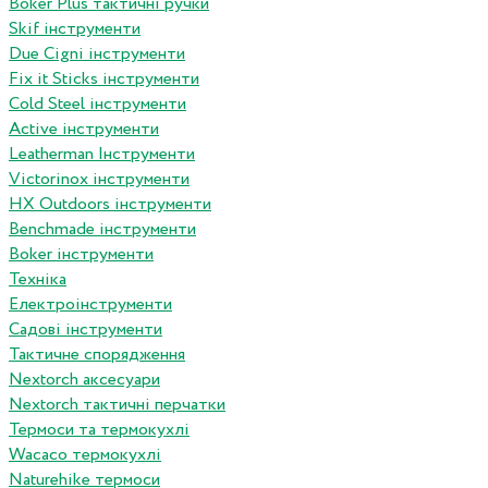
Boker Plus тактичні ручки
Skif інструменти
Due Cigni інструменти
Fix it Sticks інструменти
Сold Steel інструменти
Active інструменти
Leatherman Інструменти
Victorinox інструменти
HX Outdoors інструменти
Benchmade інструменти
Boker інструменти
Техніка
Електроінструменти
Садові інструменти
Тактичне спорядження
Nextorch аксесуари
Nextorch тактичні перчатки
Термоси та термокухлі
Wacaco термокухлі
Naturehike термоси