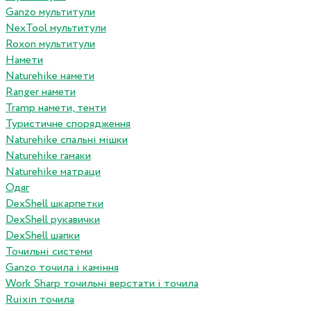
Ganzo мультитули
NexTool мультитули
Roxon мультитули
Намети
Naturehike намети
Ranger намети
Tramp намети, тенти
Туристичне спорядження
Naturehike спальні мішки
Naturehike гамаки
Naturehike матраци
Одяг
DexShell шкарпетки
DexShell рукавички
DexShell шапки
Точильні системи
Ganzo точила і каміння
Work Sharp точильні верстати і точила
Ruixin точила