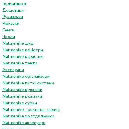
Гермомішки
Дощовики
Рукавички
Рюкзаки
Сумки
Чохли
Naturehike душ
Naturehike каністри
Naturehike карабіни
Naturehike тенти
Аксесуари
Naturehike органайзери
Naturehike питні системи
Naturehike рушники
Naturehike рюкзаки
Naturehike сумки
Naturehike трекінгові палиці
Naturehike холодильники
Naturehike аксесуари