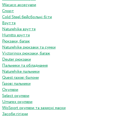
Wacaco аксесуари
Спорт
Cold Steel бейсбольні біти
Взуття
Naturehike взуття
Humtto взуття
Рюкзаки, багаж
Naturehike рюкзаки та сумки
Victorinox рюкзаки, багаж
Deuter рюкзаки
Пальники та обладнання
Naturehike пальники
Quest газові балони
Газові пальники
Окуляри
Select окуляри
Umarex окуляри
WoSport окуляри та захисні маски
Засоби гігієни