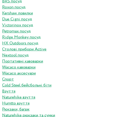
BRS посуд
Roxon посуд
Kershaw ловилки
Due Cigni посуд
Victorinox посуд
Petromax посуд
Ridge Monkey посуд
HX Outdoors посуд
Столові прибори Active
Nextool посуд
Портативні кавоварки
Wacaco кавоварки
Wacaco аксесуари
Спорт
Cold Steel бейсбольні біти
Взуття
Naturehike взуття
Humtto взуття
Рюкзаки, багаж
Naturehike рюкзаки та сумки