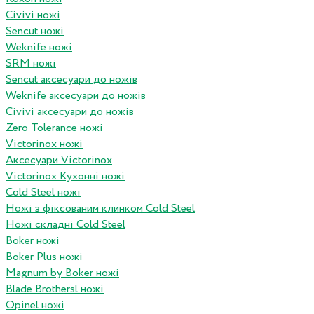
Civivi ножі
Sencut ножі
Weknife ножі
SRM ножі
Sencut аксесуари до ножів
Weknife аксесуари до ножів
Civivi аксесуари до ножів
Zero Tolerance ножі
Victorinox ножі
Аксесуари Victorinox
Victorinox Кухонні ножі
Cold Steel ножі
Ножі з фіксованим клинком Cold Steel
Ножі складні Cold Steel
Boker ножі
Boker Plus ножі
Magnum by Boker ножі
Blade Brothersl ножі
Opinel ножі