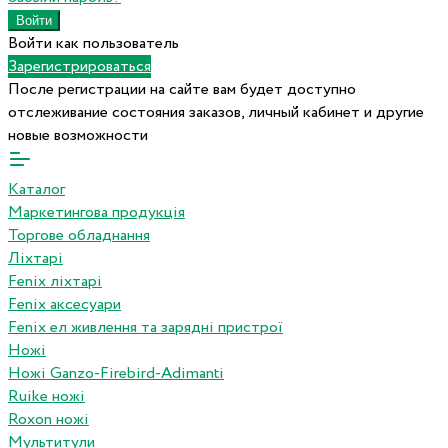
Войти как пользователь
Зарегистрироваться
После регистрации на сайте вам будет доступно
отслеживание состояния заказов, личный кабинет и другие
новые возможности
Каталог
Маркетингова продукція
Торгове обладнання
Ліхтарі
Fenix ліхтарі
Fenix аксесуари
Fenix ел живлення та зарядні пристрої
Ножі
Ножі Ganzo-Firebird-Adimanti
Ruike ножі
Roxon ножi
Мультитули