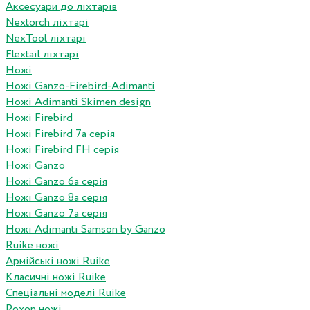
Аксесуари до ліхтарів
Nextorch ліхтарі
NexTool ліхтарі
Flextail ліхтарі
Ножі
Ножі Ganzo-Firebird-Adimanti
Ножі Adimanti Skimen design
Ножі Firebird
Ножі Firebird 7а серія
Ножі Firebird FH серія
Ножі Ganzo
Ножі Ganzo 6а серія
Ножі Ganzo 8а серія
Ножі Ganzo 7а серія
Ножі Adimanti Samson by Ganzo
Ruike ножі
Армійські ножі Ruike
Класичні ножі Ruike
Спеціальні моделі Ruike
Roxon ножi