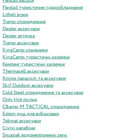
Flextail насоси
Flextail туристичне гідрообладнання
Litheli візки
Tramp спорядження
Deuter аксесуари
Deuter аптечка
Tramp аксесуари
KingCamp спальники
KingCamp туристичні килимки
Кемпинг туристичні килимки
Thermacell аксесуари
Knirps парасолі та аксесуари
Skif Outdoor аксесуари
Cold Steel спорядження та аксесуари
Only Hot грілки
C&amp;M TACTICAL спорядження
Estem душ для військових
Tekmat аксесуари
Сivivi карабіни
Snugpak водонепроникні речі