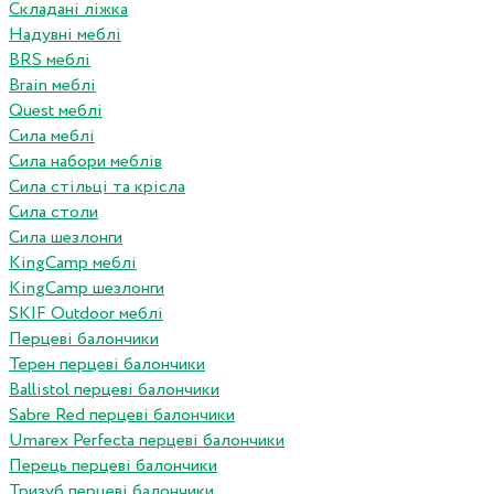
Складані ліжка
Надувні меблі
BRS меблі
Brain меблі
Quest меблі
Сила меблі
Сила набори меблів
Сила стільці та крісла
Сила столи
Сила шезлонги
KingCamp меблі
KingCamp шезлонги
SKIF Outdoor меблі
Перцеві балончики
Терен перцеві балончики
Ballistol перцеві балончики
Sabre Red перцеві балончики
Umarex Perfecta перцеві балончики
Перець перцеві балончики
Тризуб перцеві балончики