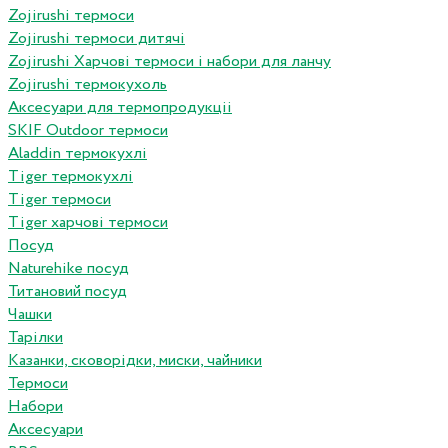
Zojirushi термоси
Zojirushi термоси дитячі
Zojirushi Харчові термоси і набори для ланчу
Zojirushi термокухоль
Аксесуари для термопродукціі
SKIF Outdoor термоси
Aladdin термокухлі
Tiger термокухлі
Tiger термоси
Tiger харчові термоси
Посуд
Naturehike посуд
Титановий посуд
Чашки
Тарілки
Казанки, сковорідки, миски, чайники
Термоси
Набори
Аксесуари