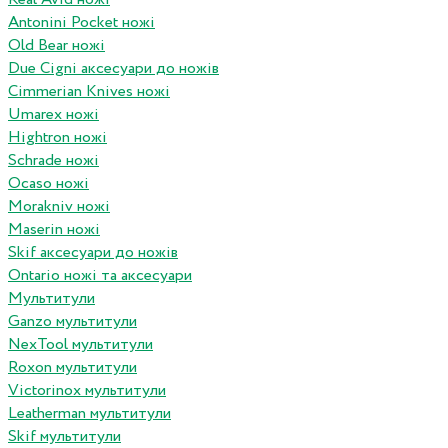
Antonini Pocket ножі
Old Bear ножі
Due Cigni аксесуари до ножів
Cimmerian Knives ножі
Umarex ножі
Hightron ножі
Schrade ножі
Ocaso ножі
Morakniv ножі
Maserin ножі
Skif аксесуари до ножів
Ontario ножі та аксесуари
Мультитули
Ganzo мультитули
NexTool мультитули
Roxon мультитули
Victorinox мультитули
Leatherman мультитули
Skif мультитули