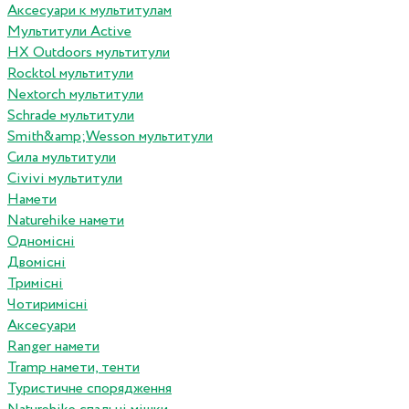
Аксесуари к мультитулам
Мультитули Active
HX Outdoors мультитули
Rocktol мультитули
Nextorch мультитули
Schrade мультитули
Smith&amp;Wesson мультитули
Сила мультитули
Civivi мультитули
Намети
Naturehike намети
Одномісні
Двомісні
Тримісні
Чотиримісні
Аксесуари
Ranger намети
Tramp намети, тенти
Туристичне спорядження