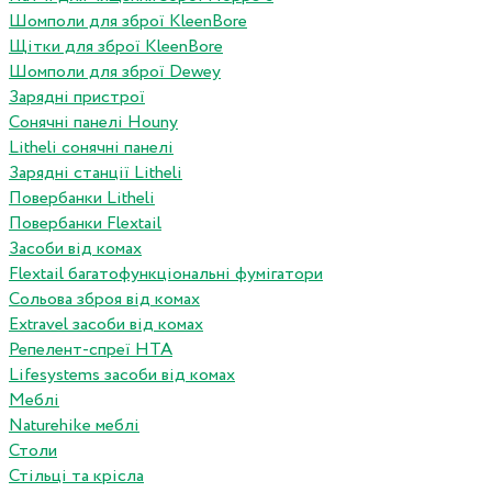
Шомполи для зброї KleenBore
Щітки для зброї KleenBore
Шомполи для зброї Dewey
Зарядні пристрої
Сонячні панелі Houny
Litheli сонячні панелі
Зарядні станції Litheli
Повербанки Litheli
Повербанки Flextail
Засоби від комах
Flextail багатофункціональні фумігатори
Сольова зброя від комах
Extravel засоби від комах
Репелент-спреї HTA
Lifesystems засоби від комах
Меблі
Naturehike меблі
Столи
Стільці та крісла