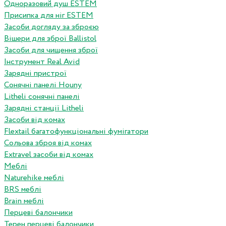
Одноразовий душ ESTEM
Присипка для ніг ESTEM
Засоби догляду за зброєю
Вішери для зброї Ballistol
Засоби для чищення зброї
Інструмент Real Avid
Зарядні пристрої
Сонячні панелі Houny
Litheli сонячні панелі
Зарядні станції Litheli
Засоби від комах
Flextail багатофункціональні фумігатори
Сольова зброя від комах
Extravel засоби від комах
Меблі
Naturehike меблі
BRS меблі
Brain меблі
Перцеві балончики
Терен перцеві балончики