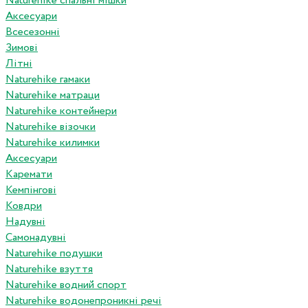
Naturehike спальні мішки
Аксесуари
Всесезонні
Зимові
Літні
Naturehike гамаки
Naturehike матраци
Naturehike контейнери
Naturehike візочки
Naturehike килимки
Аксесуари
Каремати
Кемпінгові
Ковдри
Надувні
Самонадувні
Naturehike подушки
Naturehike взуття
Naturehike водний спорт
Naturehike водонепроникні речі