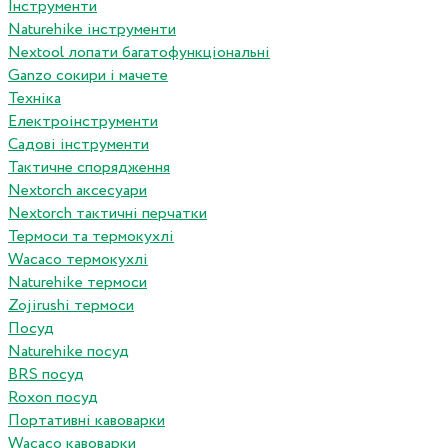
Інструменти
Naturehike інструменти
Nextool лопати багатофункціональні
Ganzo сокири і мачете
Техніка
Електроінструменти
Садові інструменти
Тактичне спорядження
Nextorch аксесуари
Nextorch тактичні перчатки
Термоси та термокухлі
Wacaco термокухлі
Naturehike термоси
Zojirushi термоси
Посуд
Naturehike посуд
BRS посуд
Roxon посуд
Портативні кавоварки
Wacaco кавоварки