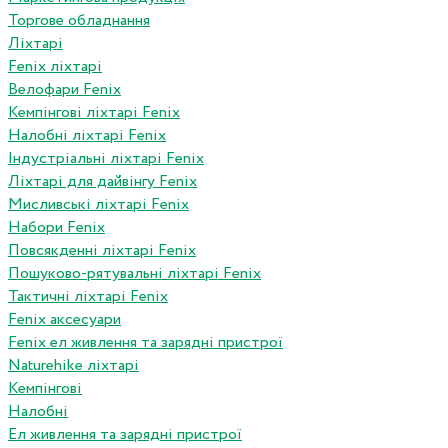
Торгове обладнання
Ліхтарі
Fenix ліхтарі
Велофари Fenix
Кемпінгові ліхтарі Fenix
Налобні ліхтарі Fenix
Індустріальні ліхтарі Fenix
Ліхтарі для дайвінгу Fenix
Мисливські ліхтарі Fenix
Набори Fenix
Повсякденні ліхтарі Fenix
Пошуково-рятувальні ліхтарі Fenix
Тактичні ліхтарі Fenix
Fenix аксесуари
Fenix ел живлення та зарядні пристрої
Naturehike ліхтарі
Кемпінгові
Налобні
Ел живлення та зарядні пристрої