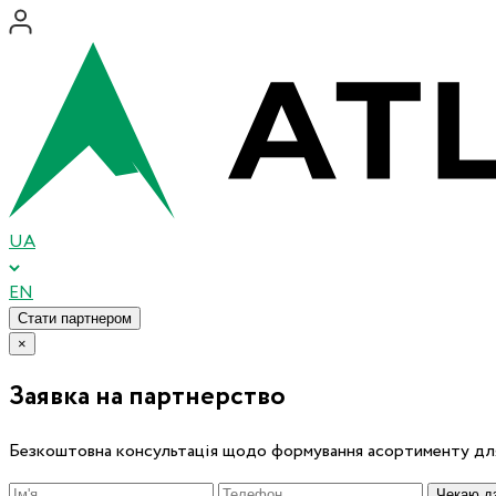
UA
EN
Стати партнером
×
Заявка на партнерство
Безкоштовна консультація щодо формування асортименту для
Чекаю дз