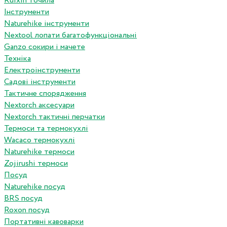
Ruixin точила
Інструменти
Naturehike інструменти
Nextool лопати багатофункціональні
Ganzo сокири і мачете
Техніка
Електроінструменти
Садові інструменти
Тактичне спорядження
Nextorch аксесуари
Nextorch тактичні перчатки
Термоси та термокухлі
Wacaco термокухлі
Naturehike термоси
Zojirushi термоси
Посуд
Naturehike посуд
BRS посуд
Roxon посуд
Портативні кавоварки