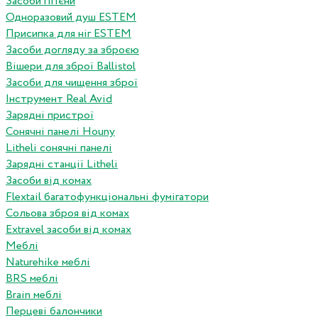
Засоби гігієни
Одноразовий душ ESTEM
Присипка для ніг ESTEM
Засоби догляду за зброєю
Вішери для зброї Ballistol
Засоби для чищення зброї
Інструмент Real Avid
Зарядні пристрої
Сонячні панелі Houny
Litheli сонячні панелі
Зарядні станції Litheli
Засоби від комах
Flextail багатофункціональні фумігатори
Сольова зброя від комах
Extravel засоби від комах
Меблі
Naturehike меблі
BRS меблі
Brain меблі
Перцеві балончики