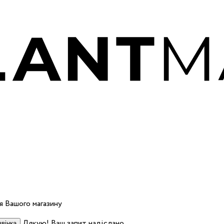
 Вашого магазину
Дякую! Ваш запит надіслано.
вінка