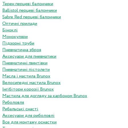
Терен перцеві балончики
Ballistol перцеві балончики
Sabre Red перцеві балончики
Оптичні прилади
Біноклі
Монокуляри
Підзорні труби
Пневматична зброя
Аксесуари для пневматики
Пневматичні гвинтівки
Пневматичні пістолети
Масла і мастила Brunox
Велосипедні мастила Brunox
Інгібітори корозії Brunox
Мастила для догляду за карбоном Brunox
Риболовля
Рибальські снасті
Аксесуари для риболовлі
Все для монтажу оснастки