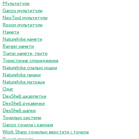
Мультитули
Ganzo мультитули
NexTool мультитули
Roxon мультитули
Намети
Naturehike намети
Ranger намети
Tramp намети, тенти
Туристичне спорядження
Naturehike спальні мішки
Naturehike гамаки
Naturehike матраци
Одяг
DexShell шкарпетки
DexShell рукавички
DexShell шапки
Точильні системи
Ganzo точила і каміння
Work Sharp точильні верстати і точила