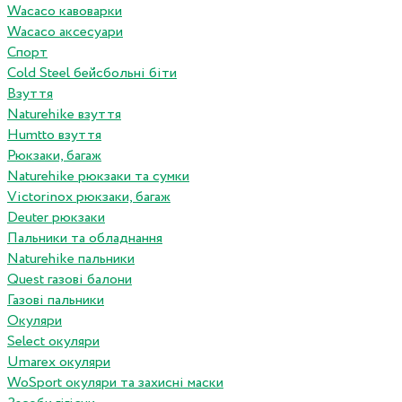
Wacaco кавоварки
Wacaco аксесуари
Спорт
Cold Steel бейсбольні біти
Взуття
Naturehike взуття
Humtto взуття
Рюкзаки, багаж
Naturehike рюкзаки та сумки
Victorinox рюкзаки, багаж
Deuter рюкзаки
Пальники та обладнання
Naturehike пальники
Quest газові балони
Газові пальники
Окуляри
Select окуляри
Umarex окуляри
WoSport окуляри та захисні маски