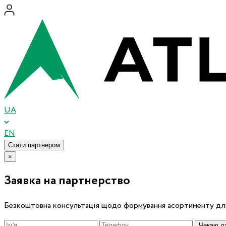
UA
EN
Стати партнером
×
Заявка на партнерство
Безкоштовна консультація щодо формування асортименту для
Чекаю дз