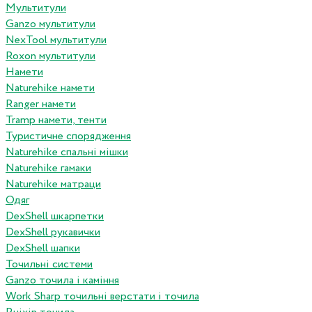
Мультитули
Ganzo мультитули
NexTool мультитули
Roxon мультитули
Намети
Naturehike намети
Ranger намети
Tramp намети, тенти
Туристичне спорядження
Naturehike спальні мішки
Naturehike гамаки
Naturehike матраци
Одяг
DexShell шкарпетки
DexShell рукавички
DexShell шапки
Точильні системи
Ganzo точила і каміння
Work Sharp точильні верстати і точила