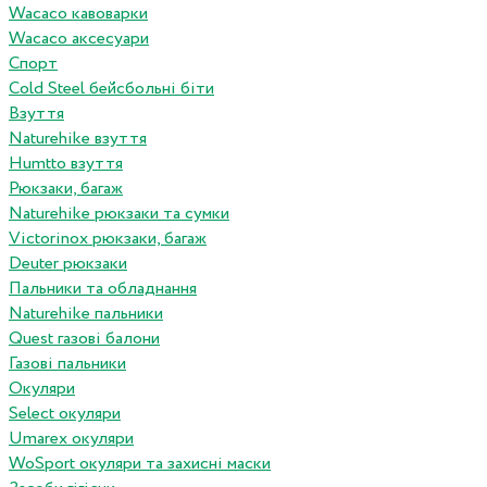
Wacaco кавоварки
Wacaco аксесуари
Спорт
Cold Steel бейсбольні біти
Взуття
Naturehike взуття
Humtto взуття
Рюкзаки, багаж
Naturehike рюкзаки та сумки
Victorinox рюкзаки, багаж
Deuter рюкзаки
Пальники та обладнання
Naturehike пальники
Quest газові балони
Газові пальники
Окуляри
Select окуляри
Umarex окуляри
WoSport окуляри та захисні маски