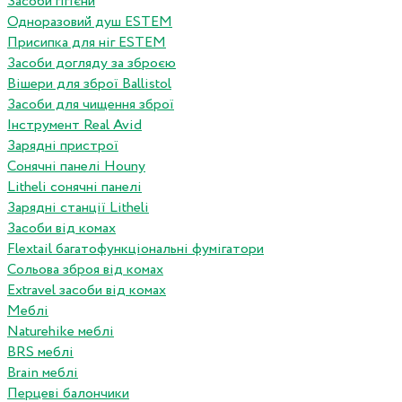
Засоби гігієни
Одноразовий душ ESTEM
Присипка для ніг ESTEM
Засоби догляду за зброєю
Вішери для зброї Ballistol
Засоби для чищення зброї
Інструмент Real Avid
Зарядні пристрої
Сонячні панелі Houny
Litheli сонячні панелі
Зарядні станції Litheli
Засоби від комах
Flextail багатофункціональні фумігатори
Сольова зброя від комах
Extravel засоби від комах
Меблі
Naturehike меблі
BRS меблі
Brain меблі
Перцеві балончики