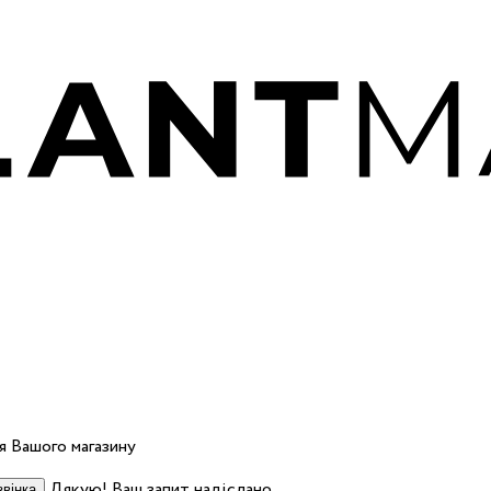
 Вашого магазину
Дякую! Ваш запит надіслано.
вінка