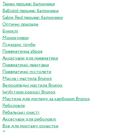
Терен перцеві балончики
Ballistol перцеві балончики
Sabre Red перцеві балончики
Оптичні прилади
Біноклі
Монокуляри
Підзорні труби
Пневматична зброя
Аксесуари для пневматики
Пневматичні гвинтівки
Пневматичні пістолети
Масла і мастила Brunox
Велосипедні мастила Brunox
Інгібітори корозії Brunox
Мастила для догляду за карбоном Brunox
Риболовля
Рибальські снасті
Аксесуари для риболовлі
Все для монтажу оснастки