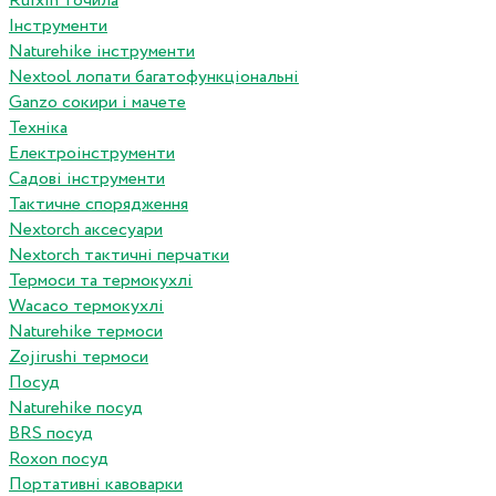
Ruixin точила
Інструменти
Naturehike інструменти
Nextool лопати багатофункціональні
Ganzo сокири і мачете
Техніка
Електроінструменти
Садові інструменти
Тактичне спорядження
Nextorch аксесуари
Nextorch тактичні перчатки
Термоси та термокухлі
Wacaco термокухлі
Naturehike термоси
Zojirushi термоси
Посуд
Naturehike посуд
BRS посуд
Roxon посуд
Портативні кавоварки