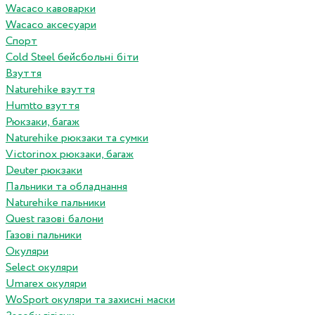
Wacaco кавоварки
Wacaco аксесуари
Спорт
Cold Steel бейсбольні біти
Взуття
Naturehike взуття
Humtto взуття
Рюкзаки, багаж
Naturehike рюкзаки та сумки
Victorinox рюкзаки, багаж
Deuter рюкзаки
Пальники та обладнання
Naturehike пальники
Quest газові балони
Газові пальники
Окуляри
Select окуляри
Umarex окуляри
WoSport окуляри та захисні маски