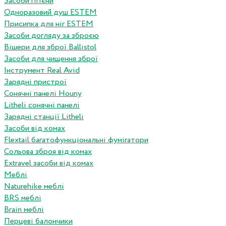
Засоби гігієни
Одноразовий душ ESTEM
Присипка для ніг ESTEM
Засоби догляду за зброєю
Вішери для зброї Ballistol
Засоби для чищення зброї
Інструмент Real Avid
Зарядні пристрої
Сонячні панелі Houny
Litheli сонячні панелі
Зарядні станції Litheli
Засоби від комах
Flextail багатофункціональні фумігатори
Сольова зброя від комах
Extravel засоби від комах
Меблі
Naturehike меблі
BRS меблі
Brain меблі
Перцеві балончики