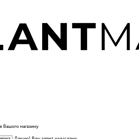
 Вашого магазину
Дякую! Ваш запит надіслано.
вінка