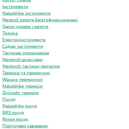
Ruixin точила
Інструменти
Naturehike інструменти
Nextool лопати багатофункціональні
Ganzo сокири і мачете
Техніка
Електроінструменти
Садові інструменти
Тактичне спорядження
Nextorch аксесуари
Nextorch тактичні перчатки
Термоси та термокухлі
Wacaco термокухлі
Naturehike термоси
Zojirushi термоси
Посуд
Naturehike посуд
BRS посуд
Roxon посуд
Портативні кавоварки