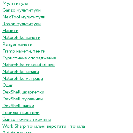
Мультитули
Ganzo мультитули
NexTool мультитули
Roxon мультитули
Намети
Naturehike намети
Ranger намети
Tramp намети, тенти
Туристичне спорядження
Naturehike спальні мішки
Naturehike гамаки
Naturehike матраци
Одяг
DexShell шкарпетки
DexShell рукавички
DexShell шапки
Точильні системи
Ganzo точила і каміння
Work Sharp точильні верстати і точила