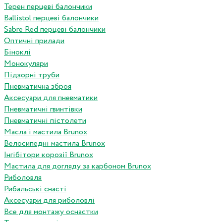
Терен перцеві балончики
Ballistol перцеві балончики
Sabre Red перцеві балончики
Оптичні прилади
Біноклі
Монокуляри
Підзорні труби
Пневматична зброя
Аксесуари для пневматики
Пневматичні гвинтівки
Пневматичні пістолети
Масла і мастила Brunox
Велосипедні мастила Brunox
Інгібітори корозії Brunox
Мастила для догляду за карбоном Brunox
Риболовля
Рибальські снасті
Аксесуари для риболовлі
Все для монтажу оснастки