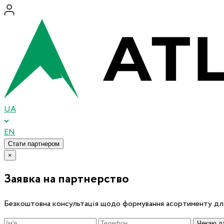
UA
EN
Стати партнером
×
Заявка на партнерство
Безкоштовна консультація щодо формування асортименту для
Чекаю дз