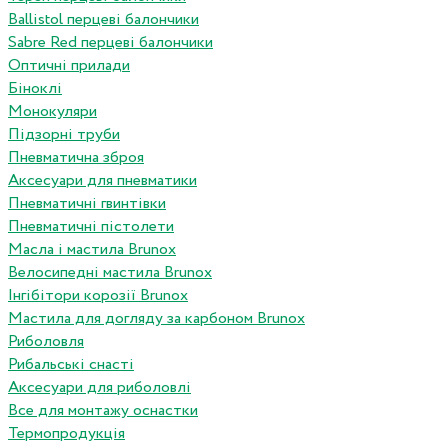
Ballistol перцеві балончики
Sabre Red перцеві балончики
Оптичні прилади
Біноклі
Монокуляри
Підзорні труби
Пневматична зброя
Аксесуари для пневматики
Пневматичні гвинтівки
Пневматичні пістолети
Масла і мастила Brunox
Велосипедні мастила Brunox
Інгібітори корозії Brunox
Мастила для догляду за карбоном Brunox
Риболовля
Рибальські снасті
Аксесуари для риболовлі
Все для монтажу оснастки
Термопродукція