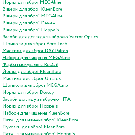
Йоржі для зброї MEGAline
Вішери для зброї KleenBore
Вішери для зброї MEGAline
Вішери для зброї Dewey
Вішери для зброї Hoppe`s
Засоби для догляду за зброєю Vector Optics
Шомполи для зброї Bore Tech
Мастила для зброї DAY Patron
Набори для чищення MEGAline
Фарба маскувальна RecOil
Йоржі для зброї KleenBore
Мастила для зброї Umarex
Шомполи для зброї MEGAline
Йоржі для зброї Dewey
Засоби догляду за зброєю HTA
Йоржі для зброї Hoppe`s
Набори для чищення KleenBore
Патчі для чищення зброї KleenBore
Пуховки для зброї KleenBore
Патчі для чищення зброї Hoppe`s