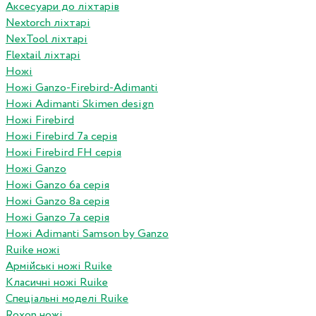
Аксесуари до ліхтарів
Nextorch ліхтарі
NexTool ліхтарі
Flextail ліхтарі
Ножі
Ножі Ganzo-Firebird-Adimanti
Ножі Adimanti Skimen design
Ножі Firebird
Ножі Firebird 7а серія
Ножі Firebird FH серія
Ножі Ganzo
Ножі Ganzo 6а серія
Ножі Ganzo 8а серія
Ножі Ganzo 7а серія
Ножі Adimanti Samson by Ganzo
Ruike ножі
Армійські ножі Ruike
Класичні ножі Ruike
Спеціальні моделі Ruike
Roxon ножi