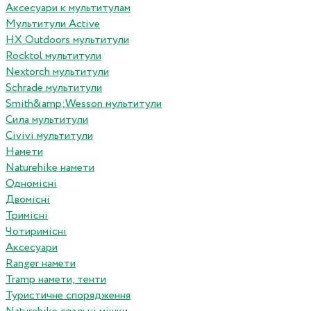
Аксесуари к мультитулам
Мультитули Active
HX Outdoors мультитули
Rocktol мультитули
Nextorch мультитули
Schrade мультитули
Smith&amp;Wesson мультитули
Сила мультитули
Civivi мультитули
Намети
Naturehike намети
Одномісні
Двомісні
Тримісні
Чотиримісні
Аксесуари
Ranger намети
Tramp намети, тенти
Туристичне спорядження