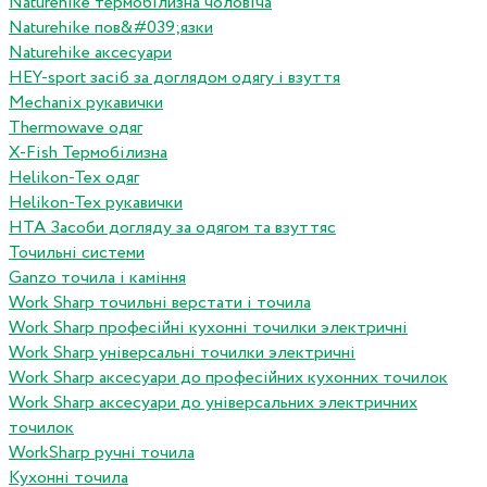
Naturehike термобілизна чоловіча
Naturehike пов&#039;язки
Naturehike аксесуари
HEY-sport засіб за доглядом одягу і взуття
Mechanix рукавички
Thermowave одяг
X-Fish Термобілизна
Helikon-Tex одяг
Helikon-Tex рукавички
HTA Засоби догляду за одягом та взуттяс
Точильні системи
Ganzo точила і каміння
Work Sharp точильні верстати і точила
Work Sharp професiйнi кухоннi точилки электричнi
Work Sharp унiверсальнi точилки электричнi
Work Sharp аксесуари до професiйних кухонних точилок
Work Sharp аксесуари до унiверсальних электричних
точилок
WorkSharp ручні точила
Кухонні точила