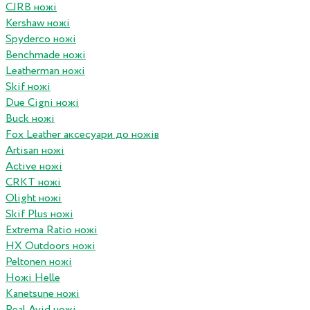
CJRB ножі
Kershaw ножі
Spyderco ножі
Benchmade ножі
Leatherman ножі
Skif ножі
Due Cigni ножі
Buck ножі
Fox Leather аксесуари до ножів
Artisan ножі
Active ножі
CRKT ножі
Olight ножі
Skif Plus ножі
Extrema Ratio ножі
HX Outdoors ножі
Peltonen ножі
Ножі Helle
Kanetsune ножі
Real Avid ножі