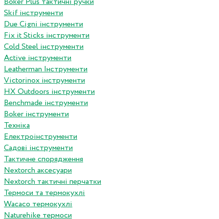
Boker Plus тактичні ручки
Skif інструменти
Due Cigni інструменти
Fix it Sticks інструменти
Сold Steel інструменти
Active інструменти
Leatherman Інструменти
Victorinox інструменти
HX Outdoors інструменти
Benchmade інструменти
Boker інструменти
Техніка
Електроінструменти
Садові інструменти
Тактичне спорядження
Nextorch аксесуари
Nextorch тактичні перчатки
Термоси та термокухлі
Wacaco термокухлі
Naturehike термоси