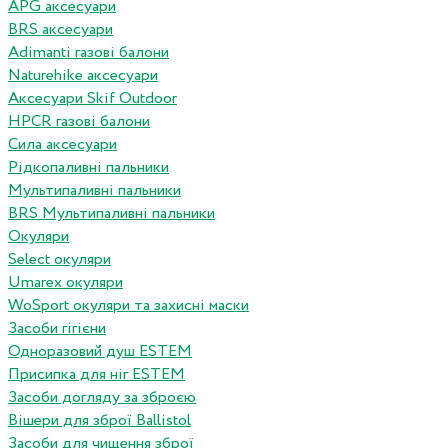
APG аксесуари
BRS аксесуари
Adimanti газові балони
Naturehike аксесуари
Аксесуари Skif Outdoor
HPCR газові балони
Сила аксесуари
Рідкопаливні пальники
Мультипаливні пальники
BRS Мультипаливні пальники
Окуляри
Select окуляри
Umarex окуляри
WoSport окуляри та захисні маски
Засоби гігієни
Одноразовий душ ESTEM
Присипка для ніг ESTEM
Засоби догляду за зброєю
Вішери для зброї Ballistol
Засоби для чищення зброї