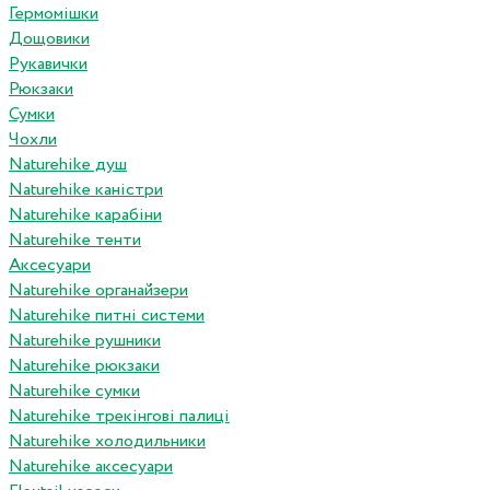
Гермомішки
Дощовики
Рукавички
Рюкзаки
Сумки
Чохли
Naturehike душ
Naturehike каністри
Naturehike карабіни
Naturehike тенти
Аксесуари
Naturehike органайзери
Naturehike питні системи
Naturehike рушники
Naturehike рюкзаки
Naturehike сумки
Naturehike трекінгові палиці
Naturehike холодильники
Naturehike аксесуари