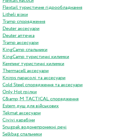
Flextail насоси
Flextail туристичне гідрообладнання
Litheli візки
Tramp спорядження
Deuter аксесуари
Deuter аптечка
Tramp аксесуари
KingCamp спальники
KingCamp туристичні килимки
Кемпинг туристичні килимки
Thermacell аксесуари
Knirps парасолі та аксесуари
Cold Steel спорядження та аксесуари
Only Hot грілки
C&amp;M TACTICAL спорядження
Estem душ для військових
Tekmat аксесуари
Сivivi карабіни
Snugpak водонепроникні речі
Selkbag спальники