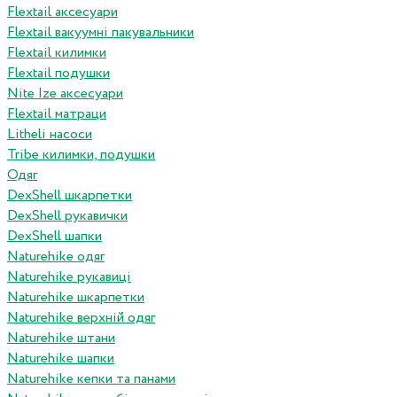
Flextail аксесуари
Flextail вакуумні пакувальники
Flextail килимки
Flextail подушки
Nite Ize аксесуари
Flextail матраци
Litheli насоси
Tribe килимки, подушки
Одяг
DexShell шкарпетки
DexShell рукавички
DexShell шапки
Naturehike одяг
Naturehike рукавиці
Naturehike шкарпетки
Naturehike верхній одяг
Naturehike штани
Naturehike шапки
Naturehike кепки та панами