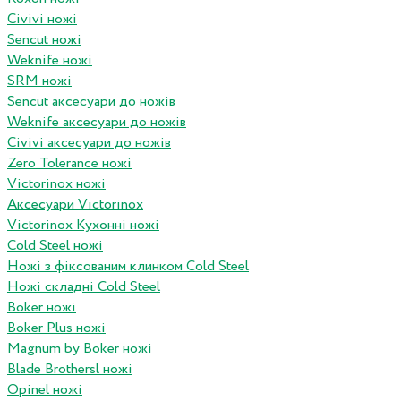
Civivi ножі
Sencut ножі
Weknife ножі
SRM ножі
Sencut аксесуари до ножів
Weknife аксесуари до ножів
Civivi аксесуари до ножів
Zero Tolerance ножі
Victorinox ножі
Аксесуари Victorinox
Victorinox Кухонні ножі
Cold Steel ножі
Ножі з фіксованим клинком Cold Steel
Ножі складні Cold Steel
Boker ножі
Boker Plus ножі
Magnum by Boker ножі
Blade Brothersl ножі
Opinel ножі