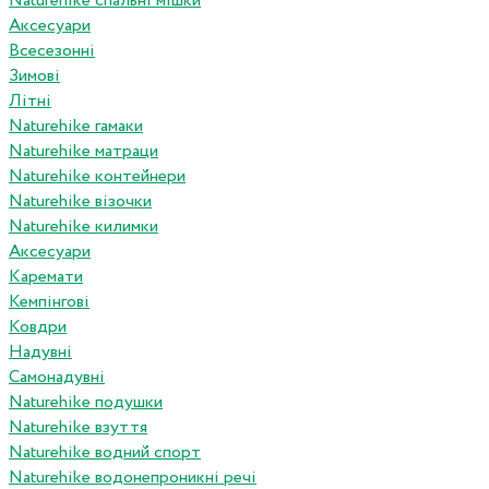
Naturehike спальні мішки
Аксесуари
Всесезонні
Зимові
Літні
Naturehike гамаки
Naturehike матраци
Naturehike контейнери
Naturehike візочки
Naturehike килимки
Аксесуари
Каремати
Кемпінгові
Ковдри
Надувні
Самонадувні
Naturehike подушки
Naturehike взуття
Naturehike водний спорт
Naturehike водонепроникні речі