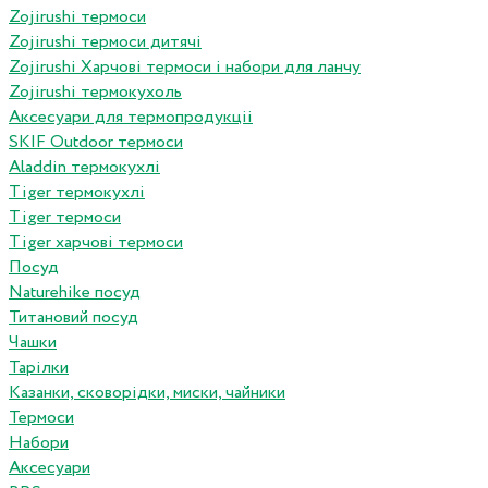
Zojirushi термоси
Zojirushi термоси дитячі
Zojirushi Харчові термоси і набори для ланчу
Zojirushi термокухоль
Аксесуари для термопродукціі
SKIF Outdoor термоси
Aladdin термокухлі
Tiger термокухлі
Tiger термоси
Tiger харчові термоси
Посуд
Naturehike посуд
Титановий посуд
Чашки
Тарілки
Казанки, сковорідки, миски, чайники
Термоси
Набори
Аксесуари