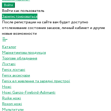
Войти как пользователь
Зарегистрироваться
После регистрации на сайте вам будет доступно
отслеживание состояния заказов, личный кабинет и другие
новые возможности
Каталог
Маркетингова продукція
Торгове обладнання
Ліхтарі
Fenix ліхтарі
Fenix аксесуари
Fenix ел живлення та зарядні пристрої
Ножі
Ножі Ganzo-Firebird-Adimanti
Ruike ножі
Roxon ножi
Мультитули