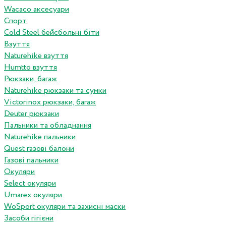
Wacaco аксесуари
Спорт
Cold Steel бейсбольні біти
Взуття
Naturehike взуття
Humtto взуття
Рюкзаки, багаж
Naturehike рюкзаки та сумки
Victorinox рюкзаки, багаж
Deuter рюкзаки
Пальники та обладнання
Naturehike пальники
Quest газові балони
Газові пальники
Окуляри
Select окуляри
Umarex окуляри
WoSport окуляри та захисні маски
Засоби гігієни