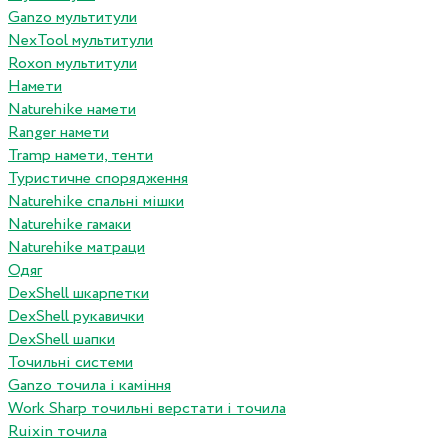
Ganzo мультитули
NexTool мультитули
Roxon мультитули
Намети
Naturehike намети
Ranger намети
Tramp намети, тенти
Туристичне спорядження
Naturehike спальні мішки
Naturehike гамаки
Naturehike матраци
Одяг
DexShell шкарпетки
DexShell рукавички
DexShell шапки
Точильні системи
Ganzo точила і каміння
Work Sharp точильні верстати і точила
Ruixin точила