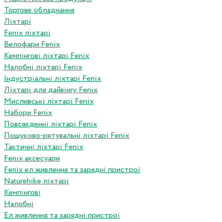
Торгове обладнання
Ліхтарі
Fenix ліхтарі
Велофари Fenix
Кемпінгові ліхтарі Fenix
Налобні ліхтарі Fenix
Індустріальні ліхтарі Fenix
Ліхтарі для дайвінгу Fenix
Мисливські ліхтарі Fenix
Набори Fenix
Повсякденні ліхтарі Fenix
Пошуково-рятувальні ліхтарі Fenix
Тактичні ліхтарі Fenix
Fenix аксесуари
Fenix ел живлення та зарядні пристрої
Naturehike ліхтарі
Кемпінгові
Налобні
Ел живлення та зарядні пристрої