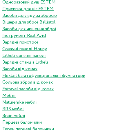
Одноразовий душ ESTEM
Присипка для ніг ESTEM
Засоби догляду за зброєю
Вішери для зброї Ballistol
Засоби для чищення зброї
Інструмент Real Avid
Зарядні пристрої
Сонячні панелі Houny
Litheli сонячні панелі
Зарядні станції Litheli
Засоби від комах
Flextail багатофункціональні фумігатори
Сольова зброя від комах
Extravel засоби від комах
Меблі
Naturehike меблі
BRS меблі
Brain меблі
Перцеві балончики
Терен перцеві балончики