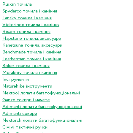
Ruixin точила
Spyderco точила і каміння
Lansky точила і каміння
Victorinox точила і каміння
Risam точила і каміння
Hapstone точила, аксесуари
Kanetsune точила, аксесуари
Benchmade точила і каміння
Leatherman точила і каміння
Boker точила і каміння
Morakniv точила і каміння
Інструменти
Naturehike інструменти
Nextool лопати багатофункціональні
Ganzo сокири і мачете
Adimanti лопати багатофункціональні
Adimanti сокири
Nextorch лопати багатофункціональні
Сivivi тактичні ручки