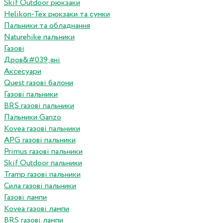
Skif Outdoor рюкзаки
Helikon-Tex рюкзаки та сумки
Пальники та обладнання
Naturehike пальники
Газові
Дров&#039;яні
Аксесуари
Quest газові балони
Газові пальники
BRS газові пальники
Пальники Ganzo
Kovea газові пальники
APG газові пальники
Primus газові пальники
Skif Outdoor пальники
Tramp газові пальники
Сила газові пальники
Газові лампи
Kovea газові лампи
BRS газові лампи