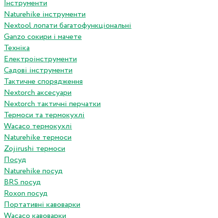
Інструменти
Naturehike інструменти
Nextool лопати багатофункціональні
Ganzo сокири і мачете
Техніка
Електроінструменти
Садові інструменти
Тактичне спорядження
Nextorch аксесуари
Nextorch тактичні перчатки
Термоси та термокухлі
Wacaco термокухлі
Naturehike термоси
Zojirushi термоси
Посуд
Naturehike посуд
BRS посуд
Roxon посуд
Портативні кавоварки
Wacaco кавоварки