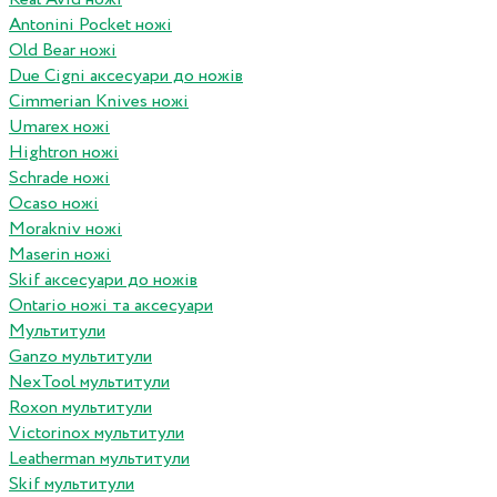
Antonini Pocket ножі
Old Bear ножі
Due Cigni аксесуари до ножів
Cimmerian Knives ножі
Umarex ножі
Hightron ножі
Schrade ножі
Ocaso ножі
Morakniv ножі
Maserin ножі
Skif аксесуари до ножів
Ontario ножі та аксесуари
Мультитули
Ganzo мультитули
NexTool мультитули
Roxon мультитули
Victorinox мультитули
Leatherman мультитули
Skif мультитули