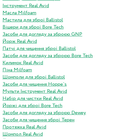
Інструмент Real Avid
Масла Milfoam
Мастила для зброї Ballistol
Вішери для зброї Bore Tech
Засоби для догляду за зброєю GNP
Йорж Real Avid
Патчі для чищення зброї Ballistol
Засоби для догляду за зброєю Bore Tech
Килимок Real Avid
Піна Milfoam
Шомполи для зброї Ballistol
Засоби для чищення Hoppe`s
Мульти Інструмент Real Avid
Набір для чистки Real Avid
Йоржі для зброї Bore Tech
Засоби для догляду за зброєю Dewey
Засоби для чищення зброї Терен
Протяжка Real Avid
Шомпол Real Avid