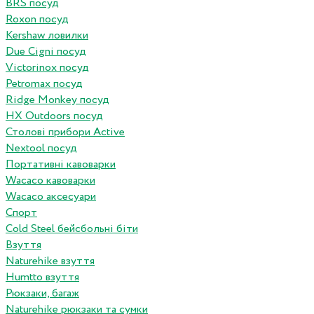
BRS посуд
Roxon посуд
Kershaw ловилки
Due Cigni посуд
Victorinox посуд
Petromax посуд
Ridge Monkey посуд
HX Outdoors посуд
Столові прибори Active
Nextool посуд
Портативні кавоварки
Wacaco кавоварки
Wacaco аксесуари
Спорт
Cold Steel бейсбольні біти
Взуття
Naturehike взуття
Humtto взуття
Рюкзаки, багаж
Naturehike рюкзаки та сумки