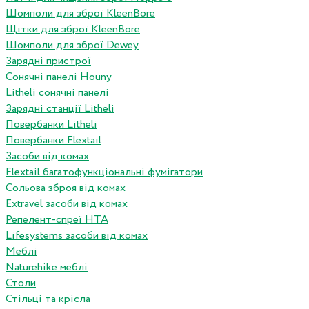
Шомполи для зброї KleenBore
Щітки для зброї KleenBore
Шомполи для зброї Dewey
Зарядні пристрої
Сонячні панелі Houny
Litheli сонячні панелі
Зарядні станції Litheli
Повербанки Litheli
Повербанки Flextail
Засоби від комах
Flextail багатофункціональні фумігатори
Сольова зброя від комах
Extravel засоби від комах
Репелент-спреї HTA
Lifesystems засоби від комах
Меблі
Naturehike меблі
Столи
Стільці та крісла