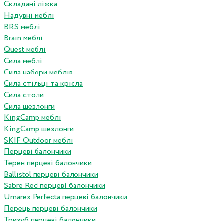
Складані ліжка
Надувні меблі
BRS меблі
Brain меблі
Quest меблі
Сила меблі
Сила набори меблів
Сила стільці та крісла
Сила столи
Сила шезлонги
KingCamp меблі
KingCamp шезлонги
SKIF Outdoor меблі
Перцеві балончики
Терен перцеві балончики
Ballistol перцеві балончики
Sabre Red перцеві балончики
Umarex Perfecta перцеві балончики
Перець перцеві балончики
Тризуб перцеві балончики