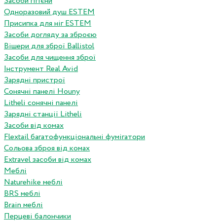
Засоби гігієни
Одноразовий душ ESTEM
Присипка для ніг ESTEM
Засоби догляду за зброєю
Вішери для зброї Ballistol
Засоби для чищення зброї
Інструмент Real Avid
Зарядні пристрої
Сонячні панелі Houny
Litheli сонячні панелі
Зарядні станції Litheli
Засоби від комах
Flextail багатофункціональні фумігатори
Сольова зброя від комах
Extravel засоби від комах
Меблі
Naturehike меблі
BRS меблі
Brain меблі
Перцеві балончики