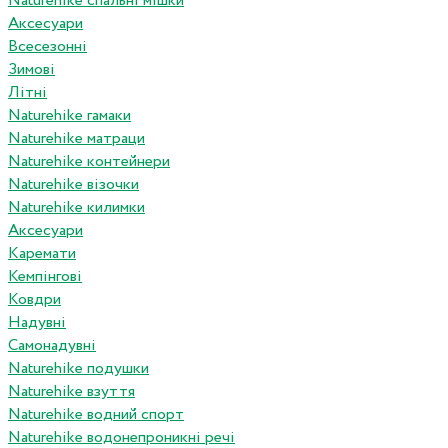
Naturehike спальні мішки
Аксесуари
Всесезонні
Зимові
Літні
Naturehike гамаки
Naturehike матраци
Naturehike контейнери
Naturehike візочки
Naturehike килимки
Аксесуари
Каремати
Кемпінгові
Ковдри
Надувні
Самонадувні
Naturehike подушки
Naturehike взуття
Naturehike водний спорт
Naturehike водонепроникні речі