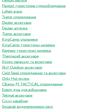
Flextail насоси
Flextail туристичне гідрообладнання
Litheli візки
Tramp спорядження
Deuter аксесуари
Deuter аптечка
Tramp аксесуари
KingCamp спальники
KingCamp туристичні килимки
Кемпинг туристичні килимки
Thermacell аксесуари
Knirps парасолі та аксесуари
Skif Outdoor аксесуари
Cold Steel спорядження та аксесуари
Only Hot грілки
C&amp;M TACTICAL спорядження
Estem душ для військових
Tekmat аксесуари
Сivivi карабіни
Snugpak водонепроникні речі