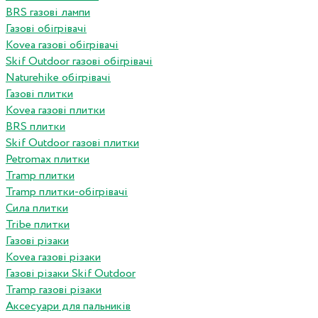
BRS газові лампи
Газові обігрівачі
Kovea газові обігрівачі
Skif Outdoor газові обігрівачі
Naturehike обігрівачі
Газові плитки
Kovea газові плитки
BRS плитки
Skif Outdoor газові плитки
Petromax плитки
Tramp плитки
Tramp плитки-обігрівачі
Сила плитки
Tribe плитки
Газові різаки
Kovea газові різаки
Газові різаки Skif Outdoor
Tramp газові різаки
Аксесуари для пальників