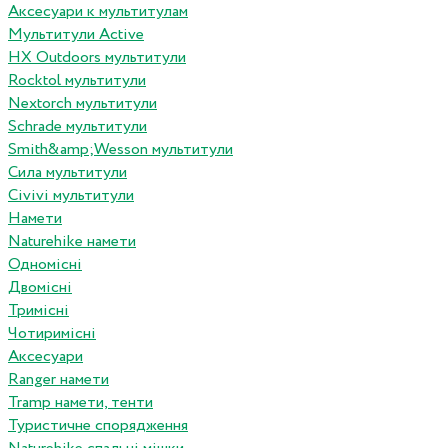
Аксесуари к мультитулам
Мультитули Active
HX Outdoors мультитули
Rocktol мультитули
Nextorch мультитули
Schrade мультитули
Smith&amp;Wesson мультитули
Сила мультитули
Civivi мультитули
Намети
Naturehike намети
Одномісні
Двомісні
Тримісні
Чотиримісні
Аксесуари
Ranger намети
Tramp намети, тенти
Туристичне спорядження