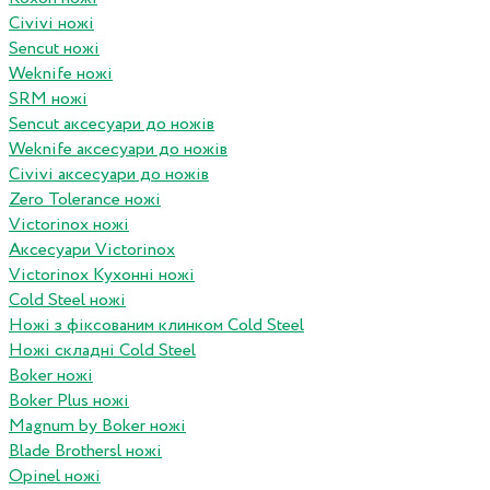
Civivi ножі
Sencut ножі
Weknife ножі
SRM ножі
Sencut аксесуари до ножів
Weknife аксесуари до ножів
Civivi аксесуари до ножів
Zero Tolerance ножі
Victorinox ножі
Аксесуари Victorinox
Victorinox Кухонні ножі
Cold Steel ножі
Ножі з фіксованим клинком Cold Steel
Ножі складні Cold Steel
Boker ножі
Boker Plus ножі
Magnum by Boker ножі
Blade Brothersl ножі
Opinel ножі