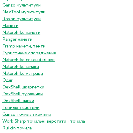
Ganzo мультитули
NexTool мультитули
Roxon мультитули
Намети
Naturehike намети
Ranger намети
Tramp намети, тенти
Туристичне спорядження
Naturehike спальні мішки
Naturehike гамаки
Naturehike матраци
Одяг
DexShell шкарпетки
DexShell рукавички
DexShell шапки
Точильні системи
Ganzo точила і каміння
Work Sharp точильні верстати і точила
Ruixin точила