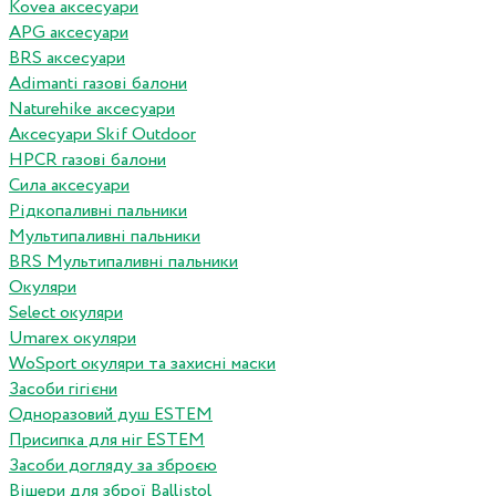
Kovea аксесуари
APG аксесуари
BRS аксесуари
Adimanti газові балони
Naturehike аксесуари
Аксесуари Skif Outdoor
HPCR газові балони
Сила аксесуари
Рідкопаливні пальники
Мультипаливні пальники
BRS Мультипаливні пальники
Окуляри
Select окуляри
Umarex окуляри
WoSport окуляри та захисні маски
Засоби гігієни
Одноразовий душ ESTEM
Присипка для ніг ESTEM
Засоби догляду за зброєю
Вішери для зброї Ballistol