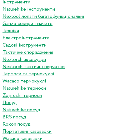
Інструменти
Naturehike інструменти
Nextool лопати багатофункціональні
Ganzo сокири і мачете
Техніка
Електроінструменти
Садові інструменти
Тактичне спорядження
Nextorch аксесуари
Nextorch тактичні перчатки
Термоси та термокухлі
Wacaco термокухлі
Naturehike термоси
Zojirushi термоси
Посуд
Naturehike посуд
BRS посуд
Roxon посуд
Портативні кавоварки
Wacaco кавоварки