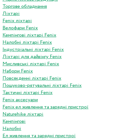
Торгове обладнання
Ліхтарі
Fenix ліхтарі
Велофари Fenix
Кемпінгові ліхтарі Fenix
Налобні ліхтарі Fenix
Індустріальні ліхтарі Fenix
Ліхтарі для дайвінгу Fenix
Мисливські ліхтарі Fenix
Набори Fenix
Повсякденні ліхтарі Fenix
Пошуково-рятувальні ліхтарі Fenix
Тактичні ліхтарі Fenix
Fenix аксесуари
Fenix ел живлення та зарядні пристрої
Naturehike ліхтарі
Кемпінгові
Налобні
Ел живлення та зарядні пристрої