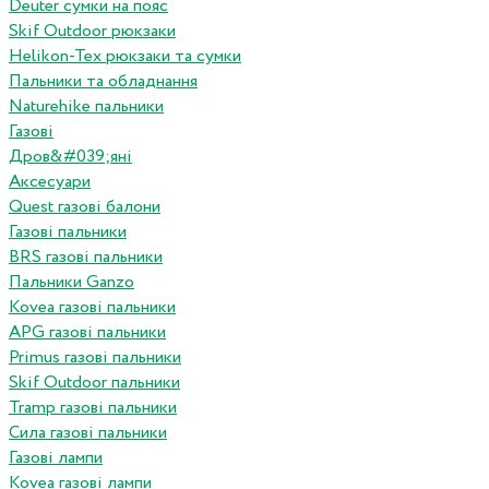
Deuter сумки на пояс
Skif Outdoor рюкзаки
Helikon-Tex рюкзаки та сумки
Пальники та обладнання
Naturehike пальники
Газові
Дров&#039;яні
Аксесуари
Quest газові балони
Газові пальники
BRS газові пальники
Пальники Ganzo
Kovea газові пальники
APG газові пальники
Primus газові пальники
Skif Outdoor пальники
Tramp газові пальники
Сила газові пальники
Газові лампи
Kovea газові лампи