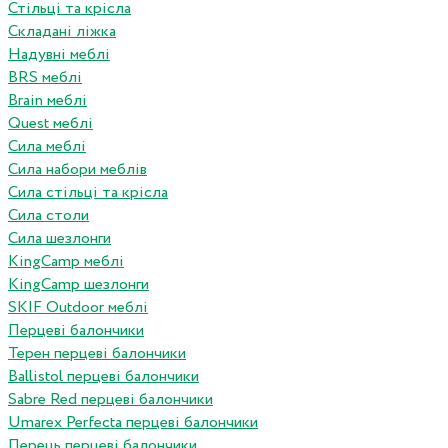
Стільці та крісла
Складані ліжка
Надувні меблі
BRS меблі
Brain меблі
Quest меблі
Сила меблі
Сила набори меблів
Сила стільці та крісла
Сила столи
Сила шезлонги
KingCamp меблі
KingCamp шезлонги
SKIF Outdoor меблі
Перцеві балончики
Терен перцеві балончики
Ballistol перцеві балончики
Sabre Red перцеві балончики
Umarex Perfecta перцеві балончики
Перець перцеві балончики