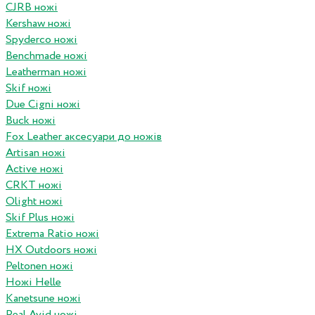
CJRB ножі
Kershaw ножі
Spyderco ножі
Benchmade ножі
Leatherman ножі
Skif ножі
Due Cigni ножі
Buck ножі
Fox Leather аксесуари до ножів
Artisan ножі
Active ножі
CRKT ножі
Olight ножі
Skif Plus ножі
Extrema Ratio ножі
HX Outdoors ножі
Peltonen ножі
Ножі Helle
Kanetsune ножі
Real Avid ножі