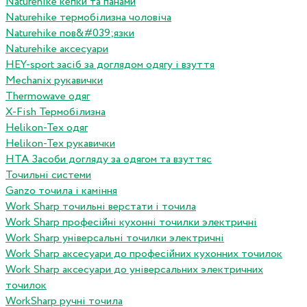
Naturehike кепки та панами
Naturehike термобілизна чоловіча
Naturehike пов&#039;язки
Naturehike аксесуари
HEY-sport засіб за доглядом одягу і взуття
Mechanix рукавички
Thermowave одяг
X-Fish Термобілизна
Helikon-Tex одяг
Helikon-Tex рукавички
HTA Засоби догляду за одягом та взуттяс
Точильні системи
Ganzo точила і каміння
Work Sharp точильні верстати і точила
Work Sharp професiйнi кухоннi точилки электричнi
Work Sharp унiверсальнi точилки электричнi
Work Sharp аксесуари до професiйних кухонних точилок
Work Sharp аксесуари до унiверсальних электричних
точилок
WorkSharp ручні точила