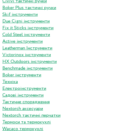
Сivivi тактичні ручки
Boker Plus тактичні ручки
Skif інструменти
Due Cigni інструменти
Fix it Sticks інструменти
Сold Steel інструменти
Active інструменти
Leatherman Інструменти
Victorinox інструменти
HX Outdoors інструменти
Benchmade інструменти
Boker інструменти
Техніка
Електроінструменти
Садові інструменти
Тактичне спорядження
Nextorch аксесуари
Nextorch тактичні перчатки
Термоси та термокухлі
Wacaco термокухлі