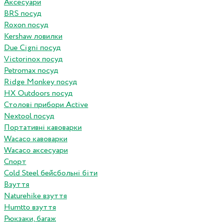
Аксесуари
BRS посуд
Roxon посуд
Kershaw ловилки
Due Cigni посуд
Victorinox посуд
Petromax посуд
Ridge Monkey посуд
HX Outdoors посуд
Столові прибори Active
Nextool посуд
Портативні кавоварки
Wacaco кавоварки
Wacaco аксесуари
Спорт
Cold Steel бейсбольні біти
Взуття
Naturehike взуття
Humtto взуття
Рюкзаки, багаж