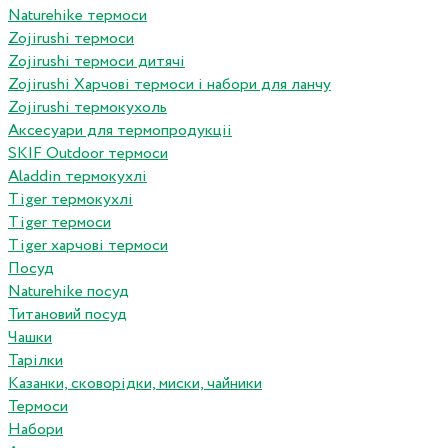
Naturehike термоси
Zojirushi термоси
Zojirushi термоси дитячі
Zojirushi Харчові термоси і набори для ланчу
Zojirushi термокухоль
Аксесуари для термопродукціі
SKIF Outdoor термоси
Aladdin термокухлі
Tiger термокухлі
Tiger термоси
Tiger харчові термоси
Посуд
Naturehike посуд
Титановий посуд
Чашки
Тарілки
Казанки, сковорідки, миски, чайники
Термоси
Набори