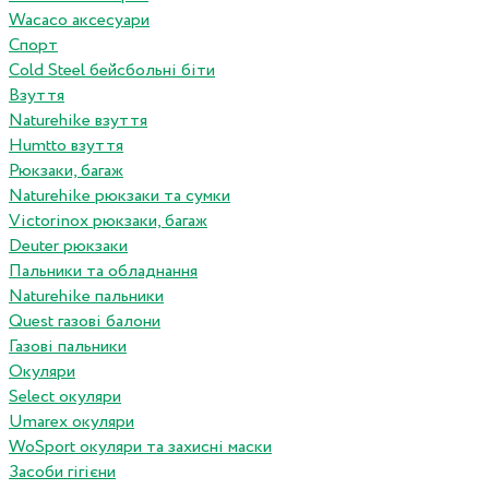
Wacaco аксесуари
Спорт
Cold Steel бейсбольні біти
Взуття
Naturehike взуття
Humtto взуття
Рюкзаки, багаж
Naturehike рюкзаки та сумки
Victorinox рюкзаки, багаж
Deuter рюкзаки
Пальники та обладнання
Naturehike пальники
Quest газові балони
Газові пальники
Окуляри
Select окуляри
Umarex окуляри
WoSport окуляри та захисні маски
Засоби гігієни