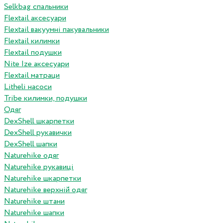
Selkbag спальники
Flextail аксесуари
Flextail вакуумні пакувальники
Flextail килимки
Flextail подушки
Nite Ize аксесуари
Flextail матраци
Litheli насоси
Tribe килимки, подушки
Одяг
DexShell шкарпетки
DexShell рукавички
DexShell шапки
Naturehike одяг
Naturehike рукавиці
Naturehike шкарпетки
Naturehike верхній одяг
Naturehike штани
Naturehike шапки