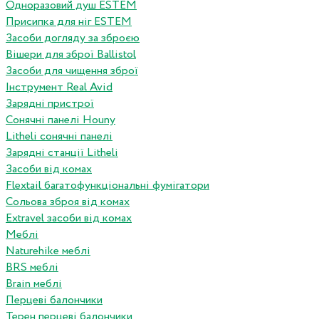
Одноразовий душ ESTEM
Присипка для ніг ESTEM
Засоби догляду за зброєю
Вішери для зброї Ballistol
Засоби для чищення зброї
Інструмент Real Avid
Зарядні пристрої
Сонячні панелі Houny
Litheli сонячні панелі
Зарядні станції Litheli
Засоби від комах
Flextail багатофункціональні фумігатори
Сольова зброя від комах
Extravel засоби від комах
Меблі
Naturehike меблі
BRS меблі
Brain меблі
Перцеві балончики
Терен перцеві балончики