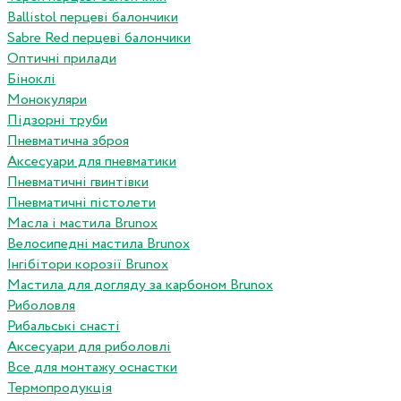
Ballistol перцеві балончики
Sabre Red перцеві балончики
Оптичні прилади
Біноклі
Монокуляри
Підзорні труби
Пневматична зброя
Аксесуари для пневматики
Пневматичні гвинтівки
Пневматичні пістолети
Масла і мастила Brunox
Велосипедні мастила Brunox
Інгібітори корозії Brunox
Мастила для догляду за карбоном Brunox
Риболовля
Рибальські снасті
Аксесуари для риболовлі
Все для монтажу оснастки
Термопродукція