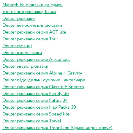
Naturehike рюкзаки та сумки
Victorinox рюкзаки, багаж
Deuter рюкзаки
Deuter велосипедні рюкзаки
Deuter рюкзаки серия ACT lite
Deuter рюкзаки серия Trail
Deuter гаманці
Deuter косметички
Deuter рюкзаки серия Aircontact
Deuter міські рюкзаки
Deuter рюкзаки серия Alpine + Gravity
Deuter підсідельні сумочки і аксесуари
Deuter рюкзаки серия Classic + Spectro
Deuter рюкзаки серия Family 36
Deuter рюкзаки серия Futura 34
Deuter рюкзаки серия Hip Packs 30
Deuter рюкзаки серия Speed lite
Deuter рюкзаки серия Travel
Deuter рюкзаки серия TrendLine (Сумки через плече)