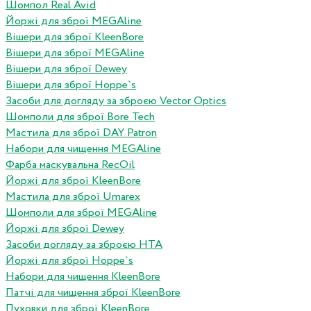
Шомпол Real Avid
Йоржі для зброї MEGAline
Вішери для зброї KleenBore
Вішери для зброї MEGAline
Вішери для зброї Dewey
Вішери для зброї Hoppe`s
Засоби для догляду за зброєю Vector Optics
Шомполи для зброї Bore Tech
Мастила для зброї DAY Patron
Набори для чищення MEGAline
Фарба маскувальна RecOil
Йоржі для зброї KleenBore
Мастила для зброї Umarex
Шомполи для зброї MEGAline
Йоржі для зброї Dewey
Засоби догляду за зброєю HTA
Йоржі для зброї Hoppe`s
Набори для чищення KleenBore
Патчі для чищення зброї KleenBore
Пуховки для зброї KleenBore