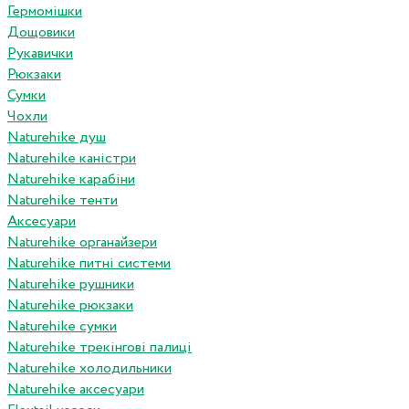
Гермомішки
Дощовики
Рукавички
Рюкзаки
Сумки
Чохли
Naturehike душ
Naturehike каністри
Naturehike карабіни
Naturehike тенти
Аксесуари
Naturehike органайзери
Naturehike питні системи
Naturehike рушники
Naturehike рюкзаки
Naturehike сумки
Naturehike трекінгові палиці
Naturehike холодильники
Naturehike аксесуари