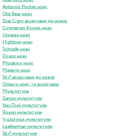
Antonini Pocket ножі
Old Bear ножі
Due Cigni аксесуари до ножів
Cimmerian Knives ножі
Umarex ножі
Hightron ножі
Schrade ножі
Ocaso ножі
Morakniv ножі
Maserin ножі
Skif аксесуари до ножів
Ontario ножі та аксесуари
Мультитули
Ganzo мультитули
NexTool мультитули
Roxon мультитули
Victorinox мультитули
Leatherman мультитули
Skif мультитули