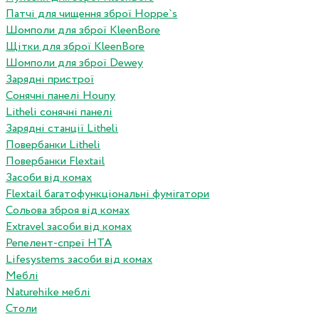
Патчі для чищення зброї Hoppe`s
Шомполи для зброї KleenBore
Щітки для зброї KleenBore
Шомполи для зброї Dewey
Зарядні пристрої
Сонячні панелі Houny
Litheli сонячні панелі
Зарядні станції Litheli
Повербанки Litheli
Повербанки Flextail
Засоби від комах
Flextail багатофункціональні фумігатори
Сольова зброя від комах
Extravel засоби від комах
Репелент-спреї HTA
Lifesystems засоби від комах
Меблі
Naturehike меблі
Столи