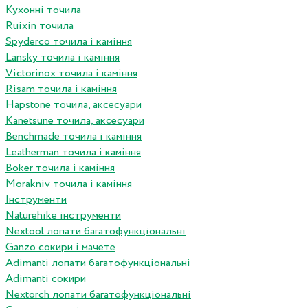
Кухонні точила
Ruixin точила
Spyderco точила і каміння
Lansky точила і каміння
Victorinox точила і каміння
Risam точила і каміння
Hapstone точила, аксесуари
Kanetsune точила, аксесуари
Benchmade точила і каміння
Leatherman точила і каміння
Boker точила і каміння
Morakniv точила і каміння
Інструменти
Naturehike інструменти
Nextool лопати багатофункціональні
Ganzo сокири і мачете
Adimanti лопати багатофункціональні
Adimanti сокири
Nextorch лопати багатофункціональні