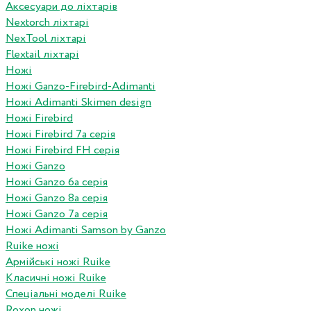
Аксесуари до ліхтарів
Nextorch ліхтарі
NexTool ліхтарі
Flextail ліхтарі
Ножі
Ножі Ganzo-Firebird-Adimanti
Ножі Adimanti Skimen design
Ножі Firebird
Ножі Firebird 7а серія
Ножі Firebird FH серія
Ножі Ganzo
Ножі Ganzo 6а серія
Ножі Ganzo 8а серія
Ножі Ganzo 7а серія
Ножі Adimanti Samson by Ganzo
Ruike ножі
Армійські ножі Ruike
Класичні ножі Ruike
Спеціальні моделі Ruike
Roxon ножi