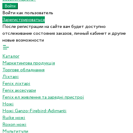
Войти как пользователь
Зарегистрироваться
После регистрации на сайте вам будет доступно
отслеживание состояния заказов, личный кабинет и другие
новые возможности
Каталог
Маркетингова продукція
Торгове обладнання
Ліхтарі
Fenix ліхтарі
Fenix аксесуари
Fenix ел живлення та зарядні пристрої
Ножі
Ножі Ganzo-Firebird-Adimanti
Ruike ножі
Roxon ножi
Мультитули