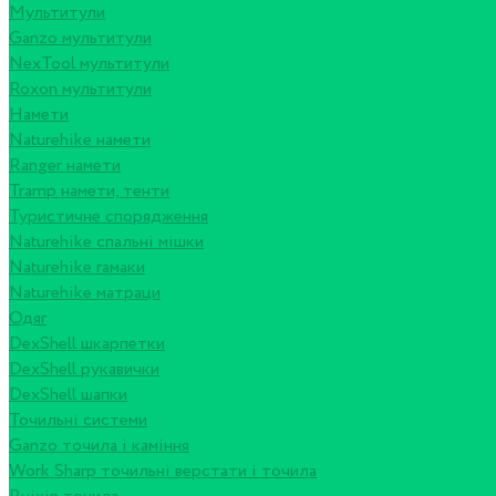
Мультитули
Ganzo мультитули
NexTool мультитули
Roxon мультитули
Намети
Naturehike намети
Ranger намети
Tramp намети, тенти
Туристичне спорядження
Naturehike спальні мішки
Naturehike гамаки
Naturehike матраци
Одяг
DexShell шкарпетки
DexShell рукавички
DexShell шапки
Точильні системи
Ganzo точила і каміння
Work Sharp точильні верстати і точила