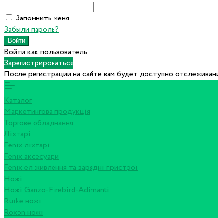
Запомнить меня
Забыли пароль?
Войти как пользователь
Зарегистрироваться
После регистрации на сайте вам будет доступно отслеживани
Каталог
Маркетингова продукція
Торгове обладнання
Ліхтарі
Fenix ліхтарі
Fenix аксесуари
Fenix ел живлення та зарядні пристрої
Ножі
Ножі Ganzo-Firebird-Adimanti
Ruike ножі
Roxon ножi