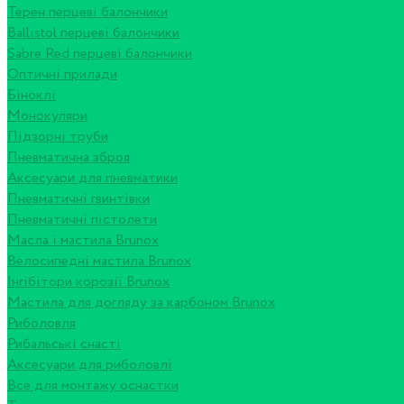
Терен перцеві балончики
Ballistol перцеві балончики
Sabre Red перцеві балончики
Оптичні прилади
Біноклі
Монокуляри
Підзорні труби
Пневматична зброя
Аксесуари для пневматики
Пневматичні гвинтівки
Пневматичні пістолети
Масла і мастила Brunox
Велосипедні мастила Brunox
Інгібітори корозії Brunox
Мастила для догляду за карбоном Brunox
Риболовля
Рибальські снасті
Аксесуари для риболовлі
Все для монтажу оснастки