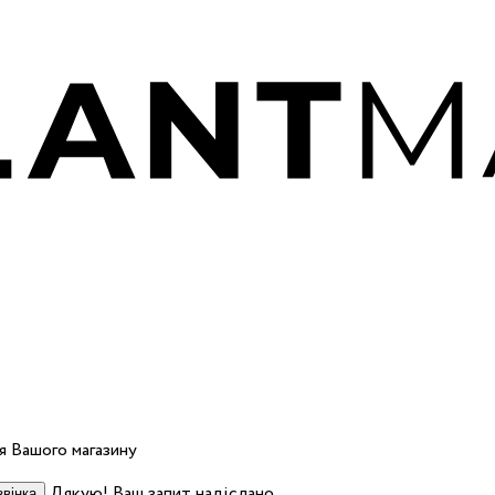
 Вашого магазину
Дякую! Ваш запит надіслано.
вінка