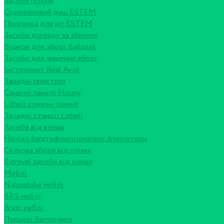
Засоби гігієни
Одноразовий душ ESTEM
Присипка для ніг ESTEM
Засоби догляду за зброєю
Вішери для зброї Ballistol
Засоби для чищення зброї
Інструмент Real Avid
Зарядні пристрої
Сонячні панелі Houny
Litheli сонячні панелі
Зарядні станції Litheli
Засоби від комах
Flextail багатофункціональні фумігатори
Сольова зброя від комах
Extravel засоби від комах
Меблі
Naturehike меблі
BRS меблі
Brain меблі
Перцеві балончики