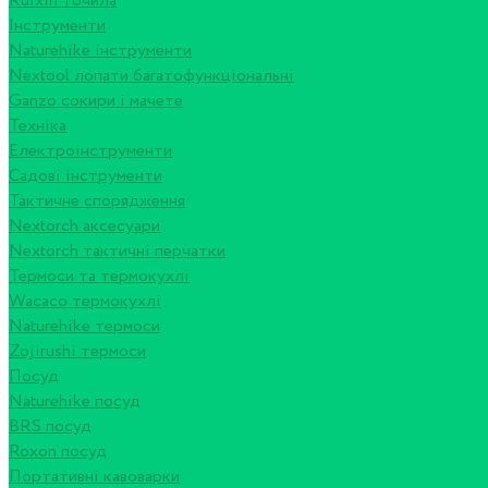
Ruixin точила
Інструменти
Naturehike інструменти
Nextool лопати багатофункціональні
Ganzo сокири і мачете
Техніка
Електроінструменти
Садові інструменти
Тактичне спорядження
Nextorch аксесуари
Nextorch тактичні перчатки
Термоси та термокухлі
Wacaco термокухлі
Naturehike термоси
Zojirushi термоси
Посуд
Naturehike посуд
BRS посуд
Roxon посуд
Портативні кавоварки