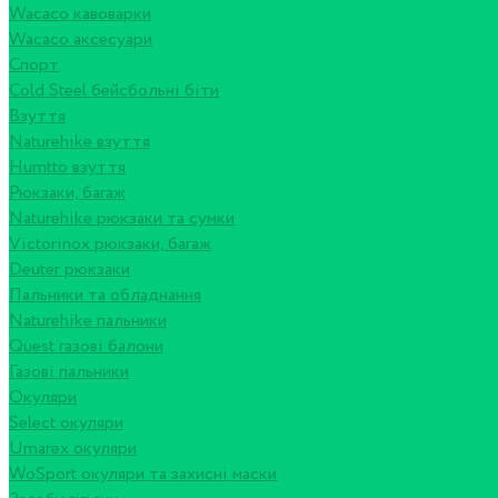
Wacaco кавоварки
Wacaco аксесуари
Спорт
Cold Steel бейсбольні біти
Взуття
Naturehike взуття
Humtto взуття
Рюкзаки, багаж
Naturehike рюкзаки та сумки
Victorinox рюкзаки, багаж
Deuter рюкзаки
Пальники та обладнання
Naturehike пальники
Quest газові балони
Газові пальники
Окуляри
Select окуляри
Umarex окуляри
WoSport окуляри та захисні маски