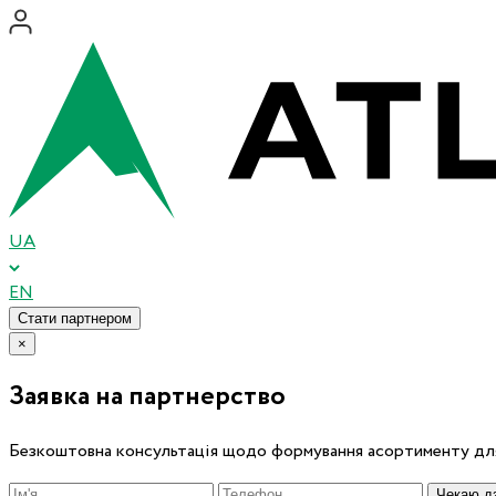
UA
EN
Стати партнером
×
Заявка на партнерство
Безкоштовна консультація щодо формування асортименту для
Чекаю дз