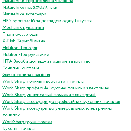
Naturehike термобілизна чоловіча
Naturehike пов&#039;язки
Naturehike аксесуари
HEY-sport засіб за доглядом одягу і взуття
Mechanix рукавички
Thermowave одяг
X-Fish Термобілизна
Helikon-Tex одяг
Helikon-Tex рукавички
HTA Засоби догляду за одягом та взуттяс
Точильні системи
Ganzo точила і каміння
Work Sharp точильні верстати і точила
Work Sharp професiйнi кухоннi точилки электричнi
Work Sharp унiверсальнi точилки электричнi
Work Sharp аксесуари до професiйних кухонних точилок
Work Sharp аксесуари до унiверсальних электричних
точилок
WorkSharp ручні точила
Кухонні точила