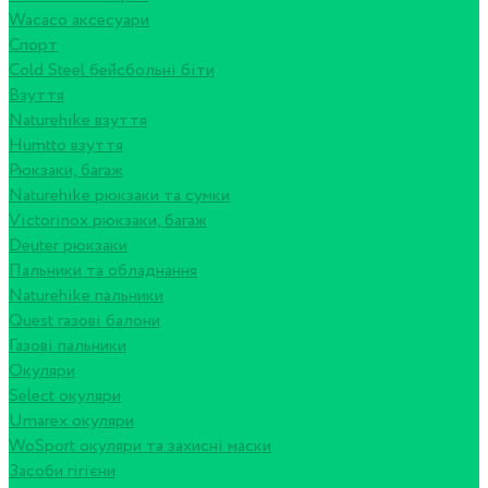
Wacaco аксесуари
Спорт
Cold Steel бейсбольні біти
Взуття
Naturehike взуття
Humtto взуття
Рюкзаки, багаж
Naturehike рюкзаки та сумки
Victorinox рюкзаки, багаж
Deuter рюкзаки
Пальники та обладнання
Naturehike пальники
Quest газові балони
Газові пальники
Окуляри
Select окуляри
Umarex окуляри
WoSport окуляри та захисні маски
Засоби гігієни