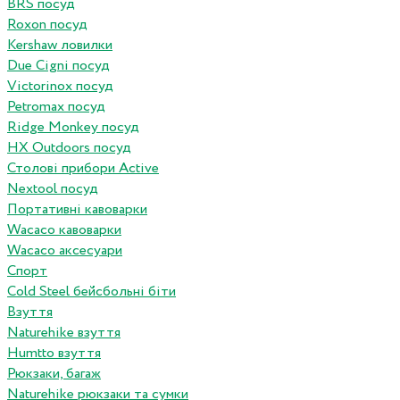
BRS посуд
Roxon посуд
Kershaw ловилки
Due Cigni посуд
Victorinox посуд
Petromax посуд
Ridge Monkey посуд
HX Outdoors посуд
Столові прибори Active
Nextool посуд
Портативні кавоварки
Wacaco кавоварки
Wacaco аксесуари
Спорт
Cold Steel бейсбольні біти
Взуття
Naturehike взуття
Humtto взуття
Рюкзаки, багаж
Naturehike рюкзаки та сумки