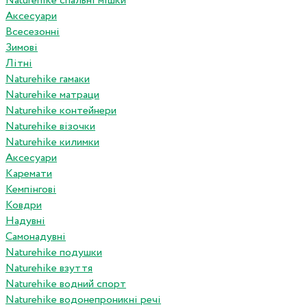
Naturehike спальні мішки
Аксесуари
Всесезонні
Зимові
Літні
Naturehike гамаки
Naturehike матраци
Naturehike контейнери
Naturehike візочки
Naturehike килимки
Аксесуари
Каремати
Кемпінгові
Ковдри
Надувні
Самонадувні
Naturehike подушки
Naturehike взуття
Naturehike водний спорт
Naturehike водонепроникні речі