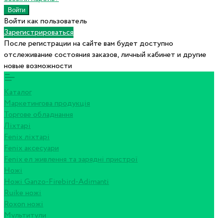
Войти как пользователь
Зарегистрироваться
После регистрации на сайте вам будет доступно
отслеживание состояния заказов, личный кабинет и другие
новые возможности
Каталог
Маркетингова продукція
Торгове обладнання
Ліхтарі
Fenix ліхтарі
Fenix аксесуари
Fenix ел живлення та зарядні пристрої
Ножі
Ножі Ganzo-Firebird-Adimanti
Ruike ножі
Roxon ножi
Мультитули