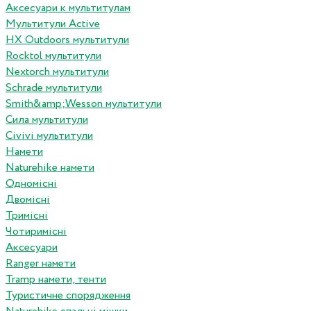
Аксесуари к мультитулам
Мультитули Active
HX Outdoors мультитули
Rocktol мультитули
Nextorch мультитули
Schrade мультитули
Smith&amp;Wesson мультитули
Сила мультитули
Civivi мультитули
Намети
Naturehike намети
Одномісні
Двомісні
Тримісні
Чотиримісні
Аксесуари
Ranger намети
Tramp намети, тенти
Туристичне спорядження