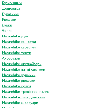
Гермомішки
Дощовики
Рукавички
Рюкзаки
Сумки
Чохли
Naturehike душ
Naturehike каністри
Naturehike карабіни
Naturehike тенти
Аксесуари
Naturehike органайзери
Naturehike питні системи
Naturehike рушники
Naturehike рюкзаки
Naturehike сумки
Naturehike трекінгові палиці
Naturehike холодильники
Naturehike аксесуари