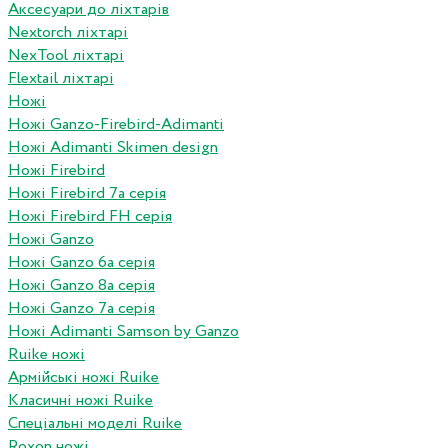
Аксесуари до ліхтарів
Nextorch ліхтарі
NexTool ліхтарі
Flextail ліхтарі
Ножі
Ножі Ganzo-Firebird-Adimanti
Ножі Adimanti Skimen design
Ножі Firebird
Ножі Firebird 7а серія
Ножі Firebird FH серія
Ножі Ganzo
Ножі Ganzo 6а серія
Ножі Ganzo 8а серія
Ножі Ganzo 7а серія
Ножі Adimanti Samson by Ganzo
Ruike ножі
Армійські ножі Ruike
Класичні ножі Ruike
Спеціальні моделі Ruike
Roxon ножi