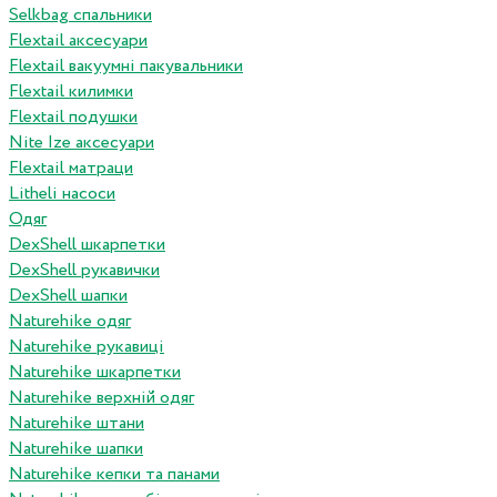
Selkbag спальники
Flextail аксесуари
Flextail вакуумні пакувальники
Flextail килимки
Flextail подушки
Nite Ize аксесуари
Flextail матраци
Litheli насоси
Одяг
DexShell шкарпетки
DexShell рукавички
DexShell шапки
Naturehike одяг
Naturehike рукавиці
Naturehike шкарпетки
Naturehike верхній одяг
Naturehike штани
Naturehike шапки
Naturehike кепки та панами