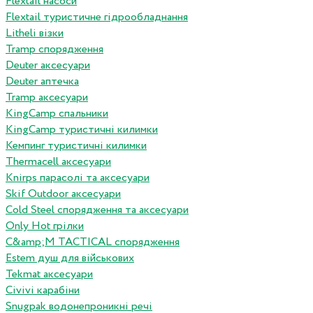
Flextail насоси
Flextail туристичне гідрообладнання
Litheli візки
Tramp спорядження
Deuter аксесуари
Deuter аптечка
Tramp аксесуари
KingCamp спальники
KingCamp туристичні килимки
Кемпинг туристичні килимки
Thermacell аксесуари
Knirps парасолі та аксесуари
Skif Outdoor аксесуари
Cold Steel спорядження та аксесуари
Only Hot грілки
C&amp;M TACTICAL спорядження
Estem душ для військових
Tekmat аксесуари
Сivivi карабіни
Snugpak водонепроникні речі