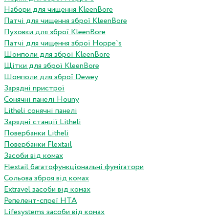
Набори для чищення KleenBore
Патчі для чищення зброї KleenBore
Пуховки для зброї KleenBore
Патчі для чищення зброї Hoppe`s
Шомполи для зброї KleenBore
Щітки для зброї KleenBore
Шомполи для зброї Dewey
Зарядні пристрої
Сонячні панелі Houny
Litheli сонячні панелі
Зарядні станції Litheli
Повербанки Litheli
Повербанки Flextail
Засоби від комах
Flextail багатофункціональні фумігатори
Сольова зброя від комах
Extravel засоби від комах
Репелент-спреї HTA
Lifesystems засоби від комах