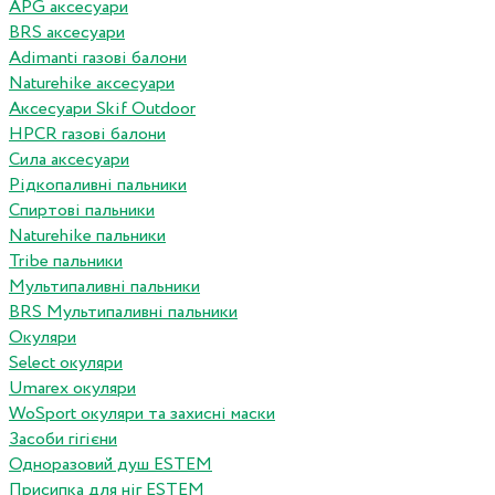
APG аксесуари
BRS аксесуари
Adimanti газові балони
Naturehike аксесуари
Аксесуари Skif Outdoor
HPCR газові балони
Сила аксесуари
Рідкопаливні пальники
Спиртові пальники
Naturehike пальники
Tribe пальники
Мультипаливні пальники
BRS Мультипаливні пальники
Окуляри
Select окуляри
Umarex окуляри
WoSport окуляри та захисні маски
Засоби гігієни
Одноразовий душ ESTEM
Присипка для ніг ESTEM