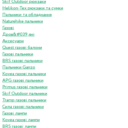
Skif Outdoor рюкзаки
Helikon-Tex рюкзаки та сумки
Пальники та обладнання
Naturehike пальники
Газові
Дров&#039;яні
Аксесуари
Quest газові балони
Газові пальники
BRS газові пальники
Пальники Ganzo
Kovea газові пальники
APG газові пальники
Primus газові пальники
Skif Outdoor пальники
Tramp газові пальники
Сила газові пальники
Газові лампи
Kovea газові лампи
BRS газові лампи