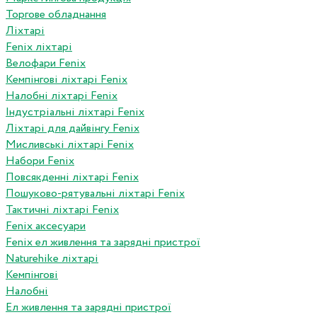
Торгове обладнання
Ліхтарі
Fenix ліхтарі
Велофари Fenix
Кемпінгові ліхтарі Fenix
Налобні ліхтарі Fenix
Індустріальні ліхтарі Fenix
Ліхтарі для дайвінгу Fenix
Мисливські ліхтарі Fenix
Набори Fenix
Повсякденні ліхтарі Fenix
Пошуково-рятувальні ліхтарі Fenix
Тактичні ліхтарі Fenix
Fenix аксесуари
Fenix ел живлення та зарядні пристрої
Naturehike ліхтарі
Кемпінгові
Налобні
Ел живлення та зарядні пристрої