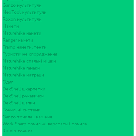
Ganzo мультитули
NexTool мультитули
Roxon мультитули
Намети
Naturehike намети
Ranger намети
Tramp намети, тенти
Туристичне спорядження
Naturehike спальні мішки
Naturehike гамаки
Naturehike матраци
Одяг
DexShell шкарпетки
DexShell рукавички
DexShell шапки
Точильні системи
Ganzo точила і каміння
Work Sharp точильні верстати і точила
Ruixin точила