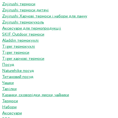
Zojirushi термоси
Zojirushi термоси дитячі
Zojirushi Харчові термоси і набори для ланчу
Zojirushi термокухоль
Аксесуари для термопродукціі
SKIF Outdoor термоси
Aladdin термокухлі
Tiger термокухлі
Tiger термоси
Tiger харчові термоси
Посуд
Naturehike посуд
Титановий посуд
Чашки
Тарілки
Казанки, сковорідки, миски, чайники
Термоси
Набори
Аксесуари