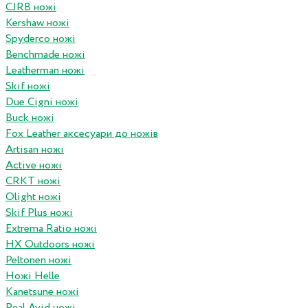
CJRB ножі
Kershaw ножі
Spyderco ножі
Benchmade ножі
Leatherman ножі
Skif ножі
Due Cigni ножі
Buck ножі
Fox Leather аксесуари до ножів
Artisan ножі
Active ножі
CRKT ножі
Olight ножі
Skif Plus ножі
Extrema Ratio ножі
HX Outdoors ножі
Peltonen ножі
Ножі Helle
Kanetsune ножі
Real Avid ножі