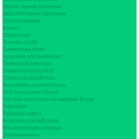
Ballistol перцеві балончики
Sabre Red перцеві балончики
Оптичні прилади
Біноклі
Монокуляри
Підзорні труби
Пневматична зброя
Аксесуари для пневматики
Пневматичні гвинтівки
Пневматичні пістолети
Масла і мастила Brunox
Велосипедні мастила Brunox
Інгібітори корозії Brunox
Мастила для догляду за карбоном Brunox
Риболовля
Рибальські снасті
Аксесуари для риболовлі
Все для монтажу оснастки
Термопродукція