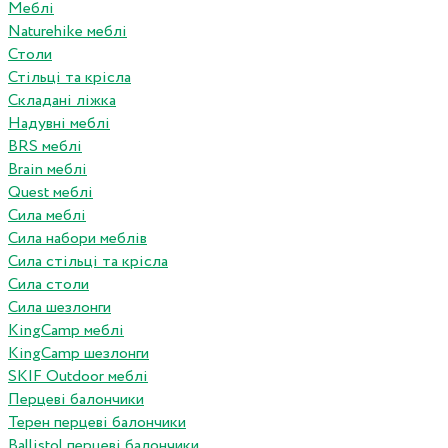
Меблі
Naturehike меблі
Столи
Стільці та крісла
Складані ліжка
Надувні меблі
BRS меблі
Brain меблі
Quest меблі
Сила меблі
Сила набори меблів
Сила стільці та крісла
Сила столи
Сила шезлонги
KingCamp меблі
KingCamp шезлонги
SKIF Outdoor меблі
Перцеві балончики
Терен перцеві балончики
Ballistol перцеві балончики