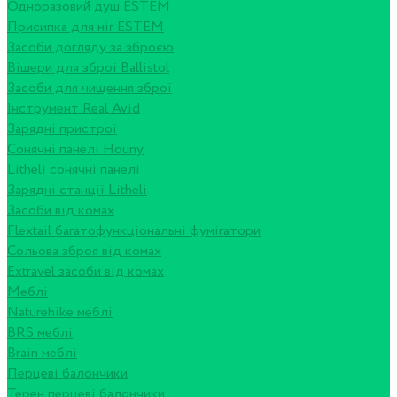
Одноразовий душ ESTEM
Присипка для ніг ESTEM
Засоби догляду за зброєю
Вішери для зброї Ballistol
Засоби для чищення зброї
Інструмент Real Avid
Зарядні пристрої
Сонячні панелі Houny
Litheli сонячні панелі
Зарядні станції Litheli
Засоби від комах
Flextail багатофункціональні фумігатори
Сольова зброя від комах
Extravel засоби від комах
Меблі
Naturehike меблі
BRS меблі
Brain меблі
Перцеві балончики
Терен перцеві балончики