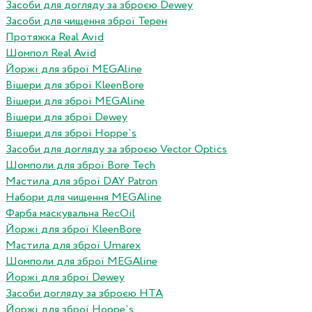
Засоби для догляду за зброєю Dewey
Засоби для чищення зброї Терен
Протяжка Real Avid
Шомпол Real Avid
Йоржі для зброї MEGAline
Вішери для зброї KleenBore
Вішери для зброї MEGAline
Вішери для зброї Dewey
Вішери для зброї Hoppe`s
Засоби для догляду за зброєю Vector Optics
Шомполи для зброї Bore Tech
Мастила для зброї DAY Patron
Набори для чищення MEGAline
Фарба маскувальна RecOil
Йоржі для зброї KleenBore
Мастила для зброї Umarex
Шомполи для зброї MEGAline
Йоржі для зброї Dewey
Засоби догляду за зброєю HTA
Йоржі для зброї Hoppe`s