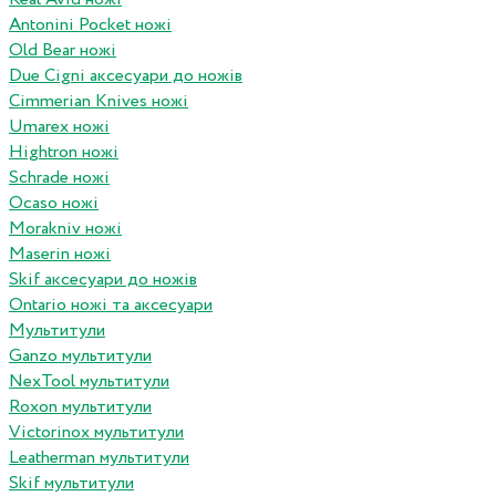
Antonini Pocket ножі
Old Bear ножі
Due Cigni аксесуари до ножів
Cimmerian Knives ножі
Umarex ножі
Hightron ножі
Schrade ножі
Ocaso ножі
Morakniv ножі
Maserin ножі
Skif аксесуари до ножів
Ontario ножі та аксесуари
Мультитули
Ganzo мультитули
NexTool мультитули
Roxon мультитули
Victorinox мультитули
Leatherman мультитули
Skif мультитули