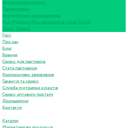
Акумулятори холоду
Термопляшки
Акумуляторні холодильники
Ніж Morakniv Flex нержавіюча сталь 12248
Пакет Fonarik
Гурт
Про нас
Блог
Бренди
Сервіс для партнерів
Стати партнером
Корпоративні замовлення
Гарантія та сервіс
Служба підтримки клієнтів
Сервіс оптового порталу
Дропшиппінг
Контакти
...
Каталог
Маркетингова продукція