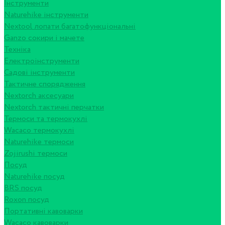
Інструменти
Naturehike інструменти
Nextool лопати багатофункціональні
Ganzo сокири і мачете
Техніка
Електроінструменти
Садові інструменти
Тактичне спорядження
Nextorch аксесуари
Nextorch тактичні перчатки
Термоси та термокухлі
Wacaco термокухлі
Naturehike термоси
Zojirushi термоси
Посуд
Naturehike посуд
BRS посуд
Roxon посуд
Портативні кавоварки
Wacaco кавоварки