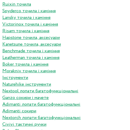
Ruixin точила
Spyderco точила і каміння
Lansky точила і каміння
Victorinox точила і каміння
Risam точила і каміння
Hapstone точила, аксесуари
Kanetsune точила, аксесуари
Benchmade точила і каміння
Leatherman точила і каміння
Boker точила і каміння
Morakniv точила і каміння
Інструменти
Naturehike інструменти
Nextool лопати багатофункціональні
Ganzo сокири і мачете
Adimanti лопати багатофункціональні
Adimanti сокири
Nextorch лопати багатофункціональні
Сivivi тактичні ручки