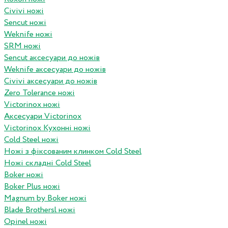
Civivi ножі
Sencut ножі
Weknife ножі
SRM ножі
Sencut аксесуари до ножів
Weknife аксесуари до ножів
Civivi аксесуари до ножів
Zero Tolerance ножі
Victorinox ножі
Аксесуари Victorinox
Victorinox Кухонні ножі
Cold Steel ножі
Ножі з фіксованим клинком Cold Steel
Ножі складні Cold Steel
Boker ножі
Boker Plus ножі
Magnum by Boker ножі
Blade Brothersl ножі
Opinel ножі