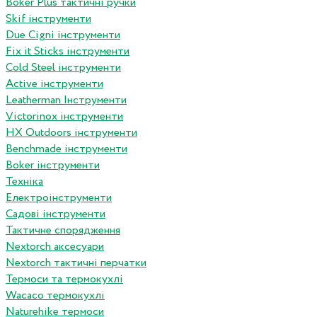
Boker Plus тактичні ручки
Skif інструменти
Due Cigni інструменти
Fix it Sticks інструменти
Сold Steel інструменти
Active інструменти
Leatherman Інструменти
Victorinox інструменти
HX Outdoors інструменти
Benchmade інструменти
Boker інструменти
Техніка
Електроінструменти
Садові інструменти
Тактичне спорядження
Nextorch аксесуари
Nextorch тактичні перчатки
Термоси та термокухлі
Wacaco термокухлі
Naturehike термоси