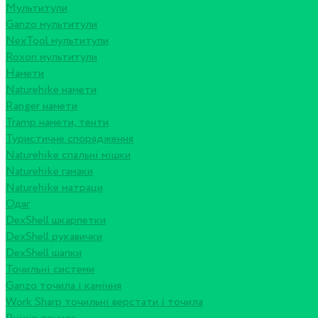
Мультитули
Ganzo мультитули
NexTool мультитули
Roxon мультитули
Намети
Naturehike намети
Ranger намети
Tramp намети, тенти
Туристичне спорядження
Naturehike спальні мішки
Naturehike гамаки
Naturehike матраци
Одяг
DexShell шкарпетки
DexShell рукавички
DexShell шапки
Точильні системи
Ganzo точила і каміння
Work Sharp точильні верстати і точила