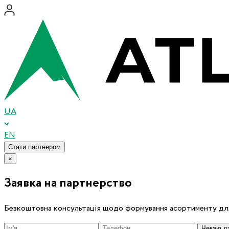
UA
EN
Стати партнером
×
Заявка на партнерство
Безкоштовна консультація щодо формування асортименту для
Чекаю дз