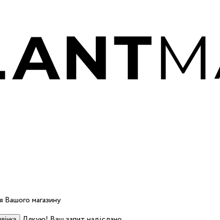
 Вашого магазину
Дякую! Ваш запит надіслано.
вінка