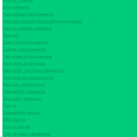
Ruixin точила
Інструменти
Naturehike інструменти
Nextool лопати багатофункціональні
Ganzo сокири і мачете
Техніка
Електроінструменти
Садові інструменти
Тактичне спорядження
Nextorch аксесуари
Nextorch тактичні перчатки
Термоси та термокухлі
Wacaco термокухлі
Naturehike термоси
Zojirushi термоси
Посуд
Naturehike посуд
BRS посуд
Roxon посуд
Портативні кавоварки