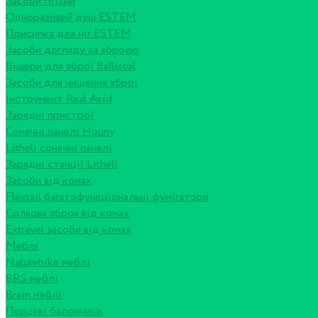
Засоби гігієни
Одноразовий душ ESTEM
Присипка для ніг ESTEM
Засоби догляду за зброєю
Вішери для зброї Ballistol
Засоби для чищення зброї
Інструмент Real Avid
Зарядні пристрої
Сонячні панелі Houny
Litheli сонячні панелі
Зарядні станції Litheli
Засоби від комах
Flextail багатофункціональні фумігатори
Сольова зброя від комах
Extravel засоби від комах
Меблі
Naturehike меблі
BRS меблі
Brain меблі
Перцеві балончики