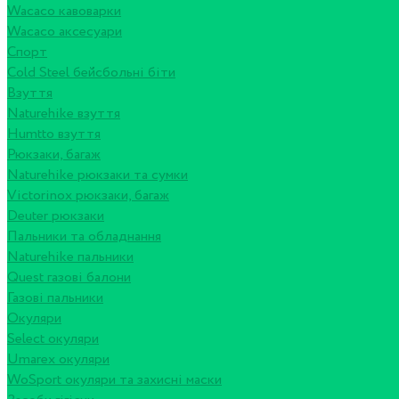
Wacaco кавоварки
Wacaco аксесуари
Спорт
Cold Steel бейсбольні біти
Взуття
Naturehike взуття
Humtto взуття
Рюкзаки, багаж
Naturehike рюкзаки та сумки
Victorinox рюкзаки, багаж
Deuter рюкзаки
Пальники та обладнання
Naturehike пальники
Quest газові балони
Газові пальники
Окуляри
Select окуляри
Umarex окуляри
WoSport окуляри та захисні маски