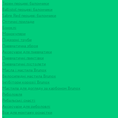
Терен перцеві балончики
Ballistol перцеві балончики
Sabre Red перцеві балончики
Оптичні прилади
Біноклі
Монокуляри
Підзорні труби
Пневматична зброя
Аксесуари для пневматики
Пневматичні гвинтівки
Пневматичні пістолети
Масла і мастила Brunox
Велосипедні мастила Brunox
Інгібітори корозії Brunox
Мастила для догляду за карбоном Brunox
Риболовля
Рибальські снасті
Аксесуари для риболовлі
Все для монтажу оснастки