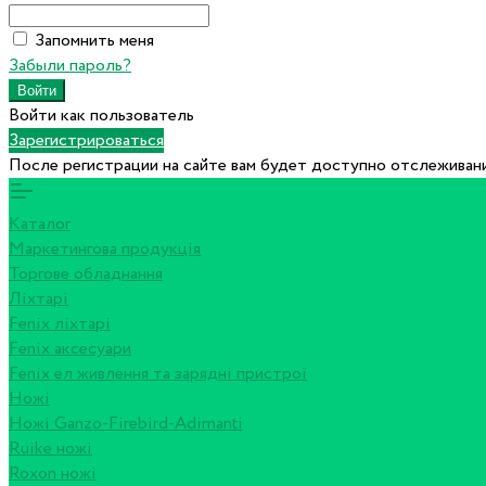
Запомнить меня
Забыли пароль?
Войти как пользователь
Зарегистрироваться
После регистрации на сайте вам будет доступно отслеживани
Каталог
Маркетингова продукція
Торгове обладнання
Ліхтарі
Fenix ліхтарі
Fenix аксесуари
Fenix ел живлення та зарядні пристрої
Ножі
Ножі Ganzo-Firebird-Adimanti
Ruike ножі
Roxon ножi