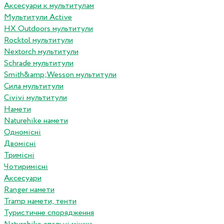
Аксесуари к мультитулам
Мультитули Active
HX Outdoors мультитули
Rocktol мультитули
Nextorch мультитули
Schrade мультитули
Smith&amp;Wesson мультитули
Сила мультитули
Civivi мультитули
Намети
Naturehike намети
Одномісні
Двомісні
Тримісні
Чотиримісні
Аксесуари
Ranger намети
Tramp намети, тенти
Туристичне спорядження