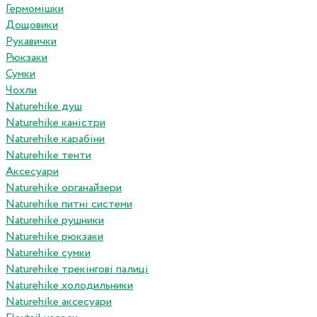
Гермомішки
Дощовики
Рукавички
Рюкзаки
Сумки
Чохли
Naturehike душ
Naturehike каністри
Naturehike карабіни
Naturehike тенти
Аксесуари
Naturehike органайзери
Naturehike питні системи
Naturehike рушники
Naturehike рюкзаки
Naturehike сумки
Naturehike трекінгові палиці
Naturehike холодильники
Naturehike аксесуари