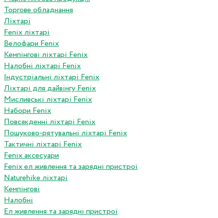
Торгове обладнання
Ліхтарі
Fenix ліхтарі
Велофари Fenix
Кемпінгові ліхтарі Fenix
Налобні ліхтарі Fenix
Індустріальні ліхтарі Fenix
Ліхтарі для дайвінгу Fenix
Мисливські ліхтарі Fenix
Набори Fenix
Повсякденні ліхтарі Fenix
Пошуково-рятувальні ліхтарі Fenix
Тактичні ліхтарі Fenix
Fenix аксесуари
Fenix ел живлення та зарядні пристрої
Naturehike ліхтарі
Кемпінгові
Налобні
Ел живлення та зарядні пристрої