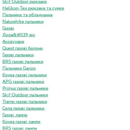
Skif Outdoor рюкзаки
Helikon-Tex рюкзаки та сумки
Пальники та обладнання
Naturehike пальники
Газові
Дров&#039;яні
Аксесуари
Quest газові балони
Газові пальники
BRS газові пальники
Пальники Ganzo
Kovea газові пальники
APG газові пальники
Primus газові пальники
Skif Outdoor пальники
Tramp газові пальники
Сила газові пальники
Газові лампи
Kovea газові лампи
BRS газові лампи