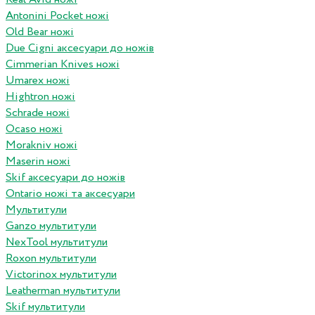
Antonini Pocket ножі
Old Bear ножі
Due Cigni аксесуари до ножів
Cimmerian Knives ножі
Umarex ножі
Hightron ножі
Schrade ножі
Ocaso ножі
Morakniv ножі
Maserin ножі
Skif аксесуари до ножів
Ontario ножі та аксесуари
Мультитули
Ganzo мультитули
NexTool мультитули
Roxon мультитули
Victorinox мультитули
Leatherman мультитули
Skif мультитули