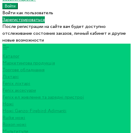
Войти как пользователь
Зарегистрироваться
После регистрации на сайте вам будет доступно
отслеживание состояния заказов, личный кабинет и другие
новые возможности
Каталог
Маркетингова продукція
Торгове обладнання
Ліхтарі
Fenix ліхтарі
Fenix аксесуари
Fenix ел живлення та зарядні пристрої
Ножі
Ножі Ganzo-Firebird-Adimanti
Ruike ножі
Roxon ножi
Мультитули