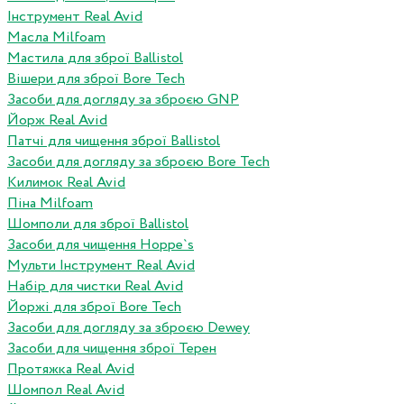
Інструмент Real Avid
Масла Milfoam
Мастила для зброї Ballistol
Вішери для зброї Bore Tech
Засоби для догляду за зброєю GNP
Йорж Real Avid
Патчі для чищення зброї Ballistol
Засоби для догляду за зброєю Bore Tech
Килимок Real Avid
Піна Milfoam
Шомполи для зброї Ballistol
Засоби для чищення Hoppe`s
Мульти Інструмент Real Avid
Набір для чистки Real Avid
Йоржі для зброї Bore Tech
Засоби для догляду за зброєю Dewey
Засоби для чищення зброї Терен
Протяжка Real Avid
Шомпол Real Avid