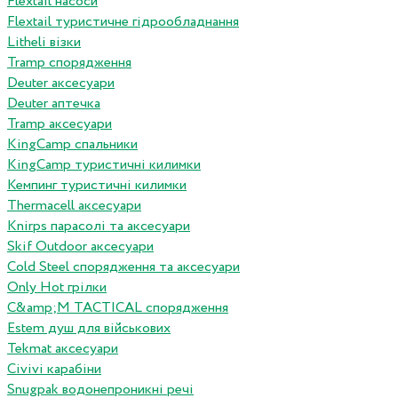
Flextail насоси
Flextail туристичне гідрообладнання
Litheli візки
Tramp спорядження
Deuter аксесуари
Deuter аптечка
Tramp аксесуари
KingCamp спальники
KingCamp туристичні килимки
Кемпинг туристичні килимки
Thermacell аксесуари
Knirps парасолі та аксесуари
Skif Outdoor аксесуари
Cold Steel спорядження та аксесуари
Only Hot грілки
C&amp;M TACTICAL спорядження
Estem душ для військових
Tekmat аксесуари
Сivivi карабіни
Snugpak водонепроникні речі