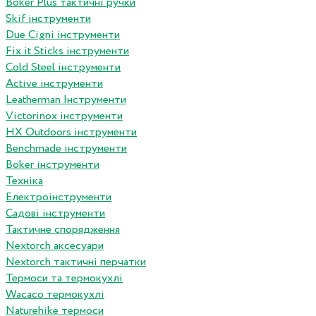
Boker Plus тактичні ручки
Skif інструменти
Due Cigni інструменти
Fix it Sticks інструменти
Сold Steel інструменти
Active інструменти
Leatherman Інструменти
Victorinox інструменти
HX Outdoors інструменти
Benchmade інструменти
Boker інструменти
Техніка
Електроінструменти
Садові інструменти
Тактичне спорядження
Nextorch аксесуари
Nextorch тактичні перчатки
Термоси та термокухлі
Wacaco термокухлі
Naturehike термоси