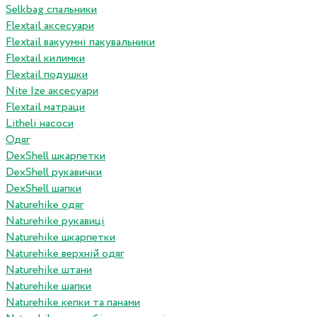
Selkbag спальники
Flextail аксесуари
Flextail вакуумні пакувальники
Flextail килимки
Flextail подушки
Nite Ize аксесуари
Flextail матраци
Litheli насоси
Одяг
DexShell шкарпетки
DexShell рукавички
DexShell шапки
Naturehike одяг
Naturehike рукавиці
Naturehike шкарпетки
Naturehike верхній одяг
Naturehike штани
Naturehike шапки
Naturehike кепки та панами