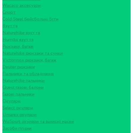
Wacaco аксесуари
Спорт
Cold Steel бейсбольні біти
Взуття
Naturehike взуття
Humtto взуття
Рюкзаки, багаж
Naturehike рюкзаки та сумки
Victorinox рюкзаки, багаж
Deuter рюкзаки
Пальники та обладнання
Naturehike пальники
Quest газові балони
Газові пальники
Окуляри
Select окуляри
Umarex окуляри
WoSport окуляри та захисні маски
Засоби гігієни