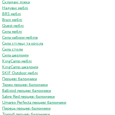
Складані ліжка
Надувні меблі
BRS меблі
Brain меблі
Quest меблі
Сила меблі
Сила набори меблів
Сила стільці та крісла
Сила столи
Сила шезлонги
KingCamp меблі
KingCamp шезлонги
SKIF Outdoor меблі
Перцеві балончики
Терен перцеві балончики
Ballistol перцеві балончики
Sabre Red перцеві балончики
Umarex Perfecta перцеві балончики
Перець перцеві балончики
Тризуб перцеві балончики