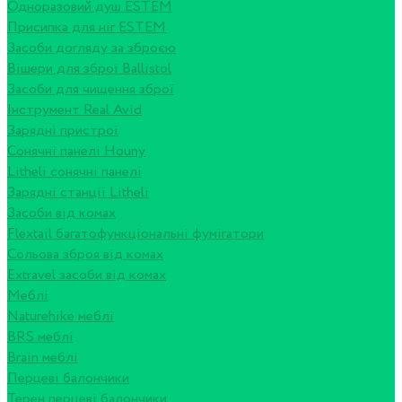
Одноразовий душ ESTEM
Присипка для ніг ESTEM
Засоби догляду за зброєю
Вішери для зброї Ballistol
Засоби для чищення зброї
Інструмент Real Avid
Зарядні пристрої
Сонячні панелі Houny
Litheli сонячні панелі
Зарядні станції Litheli
Засоби від комах
Flextail багатофункціональні фумігатори
Сольова зброя від комах
Extravel засоби від комах
Меблі
Naturehike меблі
BRS меблі
Brain меблі
Перцеві балончики
Терен перцеві балончики