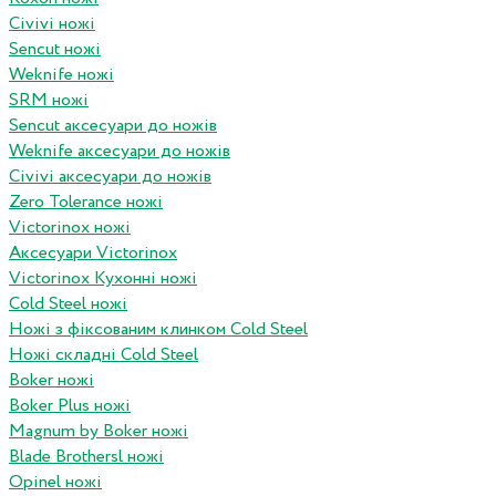
Civivi ножі
Sencut ножі
Weknife ножі
SRM ножі
Sencut аксесуари до ножів
Weknife аксесуари до ножів
Civivi аксесуари до ножів
Zero Tolerance ножі
Victorinox ножі
Аксесуари Victorinox
Victorinox Кухонні ножі
Cold Steel ножі
Ножі з фіксованим клинком Cold Steel
Ножі складні Cold Steel
Boker ножі
Boker Plus ножі
Magnum by Boker ножі
Blade Brothersl ножі
Opinel ножі