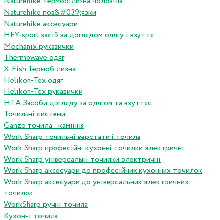
Naturehike термобілизна чоловіча
Naturehike пов&#039;язки
Naturehike аксесуари
HEY-sport засіб за доглядом одягу і взуття
Mechanix рукавички
Thermowave одяг
X-Fish Термобілизна
Helikon-Tex одяг
Helikon-Tex рукавички
HTA Засоби догляду за одягом та взуттяс
Точильні системи
Ganzo точила і каміння
Work Sharp точильні верстати і точила
Work Sharp професiйнi кухоннi точилки электричнi
Work Sharp унiверсальнi точилки электричнi
Work Sharp аксесуари до професiйних кухонних точилок
Work Sharp аксесуари до унiверсальних электричних
точилок
WorkSharp ручні точила
Кухонні точила