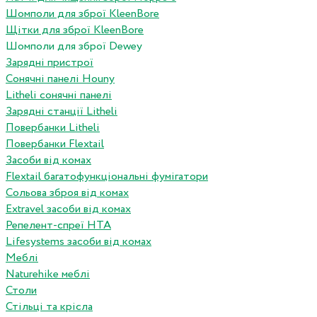
Шомполи для зброї KleenBore
Щітки для зброї KleenBore
Шомполи для зброї Dewey
Зарядні пристрої
Сонячні панелі Houny
Litheli сонячні панелі
Зарядні станції Litheli
Повербанки Litheli
Повербанки Flextail
Засоби від комах
Flextail багатофункціональні фумігатори
Сольова зброя від комах
Extravel засоби від комах
Репелент-спреї HTA
Lifesystems засоби від комах
Меблі
Naturehike меблі
Столи
Стільці та крісла