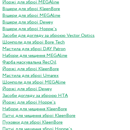
Йоржі для зброї MEGAline
Вішери для зброї KleenBore
Вішери для зброї MEGAline
Вішери для зброї Dewey
Вішери для зброї Hoppe`s
Засоби для догляду за зброєю Vector Optics
Шомполи для зброї Bore Tech
Мастила для зброї DAY Patron
Набори для чищення MEGAline
Фарба маскувальна RecOil
Йоржі для зброї KleenBore
Мастила для зброї Umarex
Шомполи для зброї MEGAline
Йоржі для зброї Dewey
Засоби догляду за зброєю HTA
Йоржі для зброї Hoppe`s
Набори для чищення KleenBore
Патчі для чищення зброї KleenBore
Пуховки для зброї KleenBore
Патчі для чищення зброї Hoppe`s