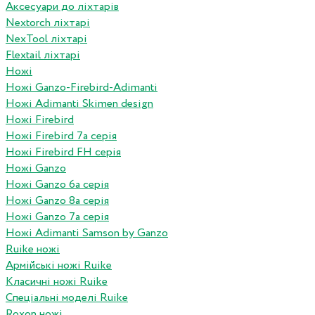
Аксесуари до ліхтарів
Nextorch ліхтарі
NexTool ліхтарі
Flextail ліхтарі
Ножі
Ножі Ganzo-Firebird-Adimanti
Ножі Adimanti Skimen design
Ножі Firebird
Ножі Firebird 7а серія
Ножі Firebird FH серія
Ножі Ganzo
Ножі Ganzo 6а серія
Ножі Ganzo 8а серія
Ножі Ganzo 7а серія
Ножі Adimanti Samson by Ganzo
Ruike ножі
Армійські ножі Ruike
Класичні ножі Ruike
Спеціальні моделі Ruike
Roxon ножi