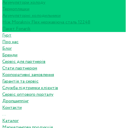
Акумулятори холоду
Термопляшки
Акумуляторні холодильники
Ніж Morakniv Flex нержавіюча сталь 12248
Пакет Fonarik
Гурт
Про нас
Блог
Бренди
Сервіс для партнерів
Стати партнером
Корпоративні замовлення
Гарантія та сервіс
Служба підтримки клієнтів
Сервіс оптового порталу
Дропшиппінг
Контакти
...
Каталог
Маркетингова продукція