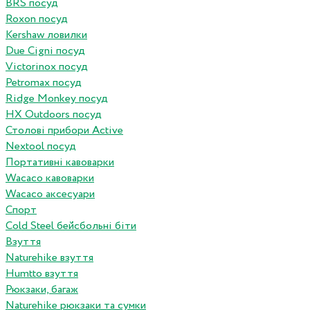
BRS посуд
Roxon посуд
Kershaw ловилки
Due Cigni посуд
Victorinox посуд
Petromax посуд
Ridge Monkey посуд
HX Outdoors посуд
Столові прибори Active
Nextool посуд
Портативні кавоварки
Wacaco кавоварки
Wacaco аксесуари
Спорт
Cold Steel бейсбольні біти
Взуття
Naturehike взуття
Humtto взуття
Рюкзаки, багаж
Naturehike рюкзаки та сумки