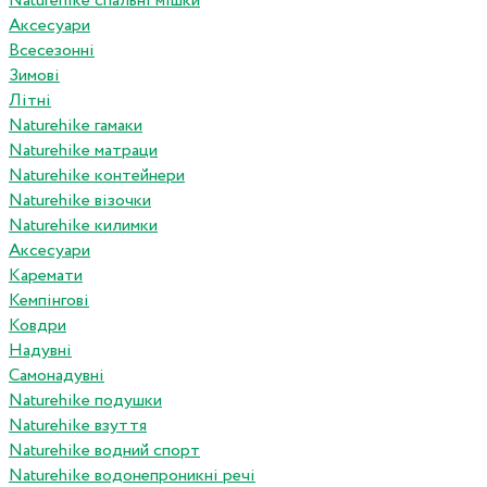
Naturehike спальні мішки
Аксесуари
Всесезонні
Зимові
Літні
Naturehike гамаки
Naturehike матраци
Naturehike контейнери
Naturehike візочки
Naturehike килимки
Аксесуари
Каремати
Кемпінгові
Ковдри
Надувні
Самонадувні
Naturehike подушки
Naturehike взуття
Naturehike водний спорт
Naturehike водонепроникні речі