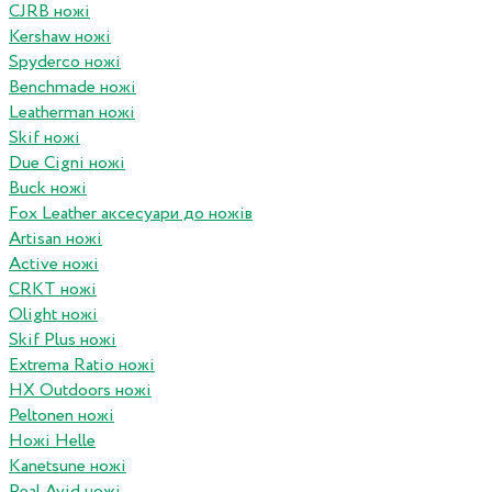
CJRB ножі
Kershaw ножі
Spyderco ножі
Benchmade ножі
Leatherman ножі
Skif ножі
Due Cigni ножі
Buck ножі
Fox Leather аксесуари до ножів
Artisan ножі
Active ножі
CRKT ножі
Olight ножі
Skif Plus ножі
Extrema Ratio ножі
HX Outdoors ножі
Peltonen ножі
Ножі Helle
Kanetsune ножі
Real Avid ножі