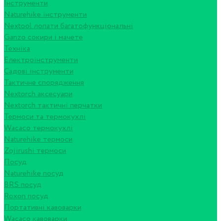
Інструменти
Naturehike інструменти
Nextool лопати багатофункціональні
Ganzo сокири і мачете
Техніка
Електроінструменти
Садові інструменти
Тактичне спорядження
Nextorch аксесуари
Nextorch тактичні перчатки
Термоси та термокухлі
Wacaco термокухлі
Naturehike термоси
Zojirushi термоси
Посуд
Naturehike посуд
BRS посуд
Roxon посуд
Портативні кавоварки
Wacaco кавоварки