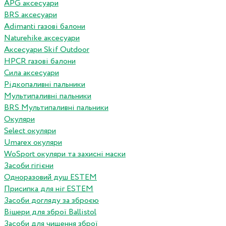
APG аксесуари
BRS аксесуари
Adimanti газові балони
Naturehike аксесуари
Аксесуари Skif Outdoor
HPCR газові балони
Сила аксесуари
Рідкопаливні пальники
Мультипаливні пальники
BRS Мультипаливні пальники
Окуляри
Select окуляри
Umarex окуляри
WoSport окуляри та захисні маски
Засоби гігієни
Одноразовий душ ESTEM
Присипка для ніг ESTEM
Засоби догляду за зброєю
Вішери для зброї Ballistol
Засоби для чищення зброї