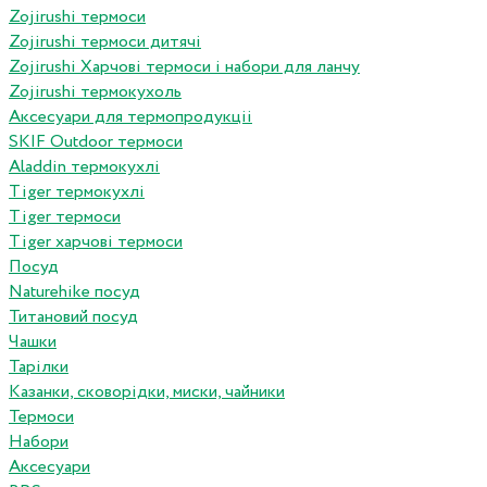
Zojirushi термоси
Zojirushi термоси дитячі
Zojirushi Харчові термоси і набори для ланчу
Zojirushi термокухоль
Аксесуари для термопродукціі
SKIF Outdoor термоси
Aladdin термокухлі
Tiger термокухлі
Tiger термоси
Tiger харчові термоси
Посуд
Naturehike посуд
Титановий посуд
Чашки
Тарілки
Казанки, сковорідки, миски, чайники
Термоси
Набори
Аксесуари