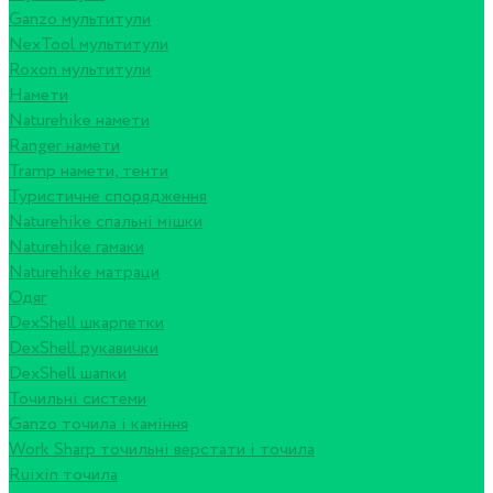
Ganzo мультитули
NexTool мультитули
Roxon мультитули
Намети
Naturehike намети
Ranger намети
Tramp намети, тенти
Туристичне спорядження
Naturehike спальні мішки
Naturehike гамаки
Naturehike матраци
Одяг
DexShell шкарпетки
DexShell рукавички
DexShell шапки
Точильні системи
Ganzo точила і каміння
Work Sharp точильні верстати і точила
Ruixin точила