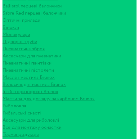
Ballistol перцеві балончики
Sabre Red перцеві балончики
Оптичні прилади
Біноклі
Монокуляри
Підзорні труби
Пневматична зброя
Аксесуари для пневматики
Пневматичні гвинтівки
Пневматичні пістолети
Масла і мастила Brunox
Велосипедні мастила Brunox
Інгібітори корозії Brunox
Мастила для догляду за карбоном Brunox
Риболовля
Рибальські снасті
Аксесуари для риболовлі
Все для монтажу оснастки
Термопродукція