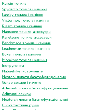
Ruixin точила
Spyderco точила і каміння
Lansky точила і каміння
Victorinox точила і каміння
Risam точила і каміння
Hapstone точила, аксесуари
Kanetsune точила, аксесуари
Benchmade точила і каміння
Leatherman точила і каміння
Boker точила і каміння
Morakniv точила і каміння
Інструменти
Naturehike інструменти
Nextool лопати багатофункціональні
Ganzo сокири і мачете
Adimanti лопати багатофункціональні
Adimanti сокири
Nextorch лопати багатофункціональні
Сivivi тактичні ручки