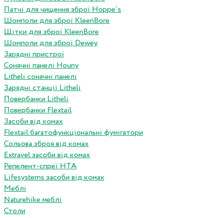
Патчі для чищення зброї Hoppe`s
Шомполи для зброї KleenBore
Щітки для зброї KleenBore
Шомполи для зброї Dewey
Зарядні пристрої
Сонячні панелі Houny
Litheli сонячні панелі
Зарядні станції Litheli
Повербанки Litheli
Повербанки Flextail
Засоби від комах
Flextail багатофункціональні фумігатори
Сольова зброя від комах
Extravel засоби від комах
Репелент-спреї HTA
Lifesystems засоби від комах
Меблі
Naturehike меблі
Столи