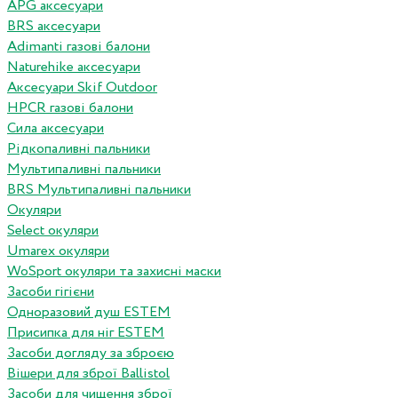
APG аксесуари
BRS аксесуари
Adimanti газові балони
Naturehike аксесуари
Аксесуари Skif Outdoor
HPCR газові балони
Сила аксесуари
Рідкопаливні пальники
Мультипаливні пальники
BRS Мультипаливні пальники
Окуляри
Select окуляри
Umarex окуляри
WoSport окуляри та захисні маски
Засоби гігієни
Одноразовий душ ESTEM
Присипка для ніг ESTEM
Засоби догляду за зброєю
Вішери для зброї Ballistol
Засоби для чищення зброї