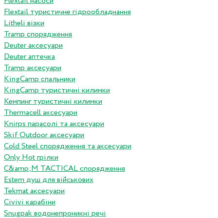
Flextail насоси
Flextail туристичне гідрообладнання
Litheli візки
Tramp спорядження
Deuter аксесуари
Deuter аптечка
Tramp аксесуари
KingCamp спальники
KingCamp туристичні килимки
Кемпинг туристичні килимки
Thermacell аксесуари
Knirps парасолі та аксесуари
Skif Outdoor аксесуари
Cold Steel спорядження та аксесуари
Only Hot грілки
C&amp;M TACTICAL спорядження
Estem душ для військових
Tekmat аксесуари
Сivivi карабіни
Snugpak водонепроникні речі