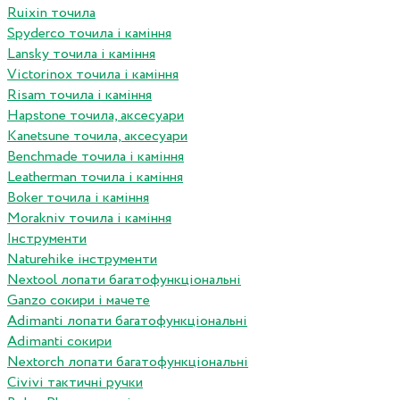
Ruixin точила
Spyderco точила і каміння
Lansky точила і каміння
Victorinox точила і каміння
Risam точила і каміння
Hapstone точила, аксесуари
Kanetsune точила, аксесуари
Benchmade точила і каміння
Leatherman точила і каміння
Boker точила і каміння
Morakniv точила і каміння
Інструменти
Naturehike інструменти
Nextool лопати багатофункціональні
Ganzo сокири і мачете
Adimanti лопати багатофункціональні
Adimanti сокири
Nextorch лопати багатофункціональні
Сivivi тактичні ручки