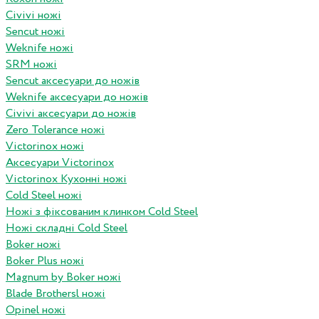
Civivi ножі
Sencut ножі
Weknife ножі
SRM ножі
Sencut аксесуари до ножів
Weknife аксесуари до ножів
Civivi аксесуари до ножів
Zero Tolerance ножі
Victorinox ножі
Аксесуари Victorinox
Victorinox Кухонні ножі
Cold Steel ножі
Ножі з фіксованим клинком Cold Steel
Ножі складні Cold Steel
Boker ножі
Boker Plus ножі
Magnum by Boker ножі
Blade Brothersl ножі
Opinel ножі