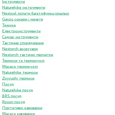
Інструменти
Naturehike інструменти
Nextool лопати багатофункціональні
Ganzo сокири і мачете
Техніка
Електроінструменти
Садові інструменти
Тактичне спорядження
Nextorch аксесуари
Nextorch тактичні перчатки
Термоси та термокухлі
Wacaco термокухлі
Naturehike термоси
Zojirushi термоси
Посуд
Naturehike посуд
BRS посуд
Roxon посуд
Портативні кавоварки
Wacaco кавоварки