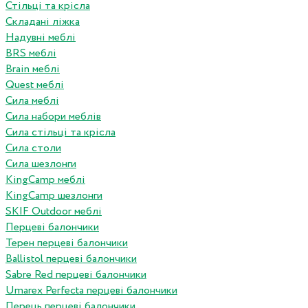
Стільці та крісла
Складані ліжка
Надувні меблі
BRS меблі
Brain меблі
Quest меблі
Сила меблі
Сила набори меблів
Сила стільці та крісла
Сила столи
Сила шезлонги
KingCamp меблі
KingCamp шезлонги
SKIF Outdoor меблі
Перцеві балончики
Терен перцеві балончики
Ballistol перцеві балончики
Sabre Red перцеві балончики
Umarex Perfecta перцеві балончики
Перець перцеві балончики