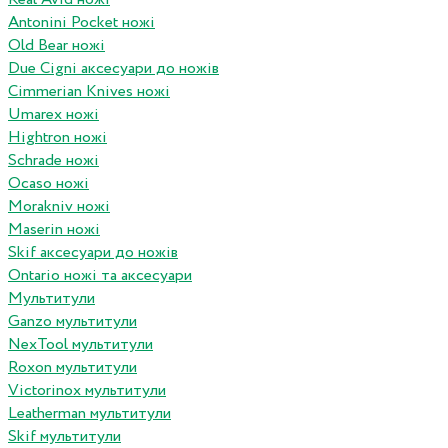
Antonini Pocket ножі
Old Bear ножі
Due Cigni аксесуари до ножів
Cimmerian Knives ножі
Umarex ножі
Hightron ножі
Schrade ножі
Ocaso ножі
Morakniv ножі
Maserin ножі
Skif аксесуари до ножів
Ontario ножі та аксесуари
Мультитули
Ganzo мультитули
NexTool мультитули
Roxon мультитули
Victorinox мультитули
Leatherman мультитули
Skif мультитули