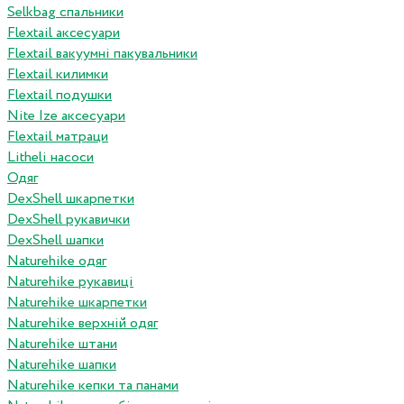
Selkbag спальники
Flextail аксесуари
Flextail вакуумні пакувальники
Flextail килимки
Flextail подушки
Nite Ize аксесуари
Flextail матраци
Litheli насоси
Одяг
DexShell шкарпетки
DexShell рукавички
DexShell шапки
Naturehike одяг
Naturehike рукавиці
Naturehike шкарпетки
Naturehike верхній одяг
Naturehike штани
Naturehike шапки
Naturehike кепки та панами