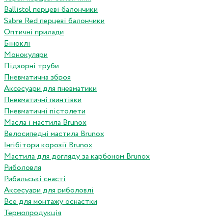
Ballistol перцеві балончики
Sabre Red перцеві балончики
Оптичні прилади
Біноклі
Монокуляри
Підзорні труби
Пневматична зброя
Аксесуари для пневматики
Пневматичні гвинтівки
Пневматичні пістолети
Масла і мастила Brunox
Велосипедні мастила Brunox
Інгібітори корозії Brunox
Мастила для догляду за карбоном Brunox
Риболовля
Рибальські снасті
Аксесуари для риболовлі
Все для монтажу оснастки
Термопродукція