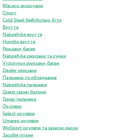
Wacaco аксесуари
Спорт
Cold Steel бейсбольні біти
Взуття
Naturehike взуття
Humtto взуття
Рюкзаки, багаж
Naturehike рюкзаки та сумки
Victorinox рюкзаки, багаж
Deuter рюкзаки
Пальники та обладнання
Naturehike пальники
Quest газові балони
Газові пальники
Окуляри
Select окуляри
Umarex окуляри
WoSport окуляри та захисні маски
Засоби гігієни