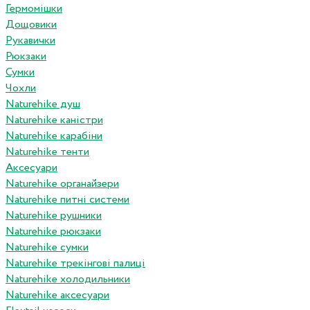
Гермомішки
Дощовики
Рукавички
Рюкзаки
Сумки
Чохли
Naturehike душ
Naturehike каністри
Naturehike карабіни
Naturehike тенти
Аксесуари
Naturehike органайзери
Naturehike питні системи
Naturehike рушники
Naturehike рюкзаки
Naturehike сумки
Naturehike трекінгові палиці
Naturehike холодильники
Naturehike аксесуари