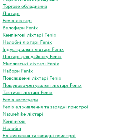
Торгове обладнання
Ліхтарі
Fenix ліхтарі
Велофари Fenix
Кемпінгові ліхтарі Fenix
Налобні ліхтарі Fenix
Індустріальні ліхтарі Fenix
Ліхтарі для дайвінгу Fenix
Мисливські ліхтарі Fenix
Набори Fenix
Повсякденні ліхтарі Fenix
Пошуково-рятувальні ліхтарі Fenix
Тактичні ліхтарі Fenix
Fenix аксесуари
Fenix ел живлення та зарядні пристрої
Naturehike ліхтарі
Кемпінгові
Налобні
Ел живлення та зарядні пристрої