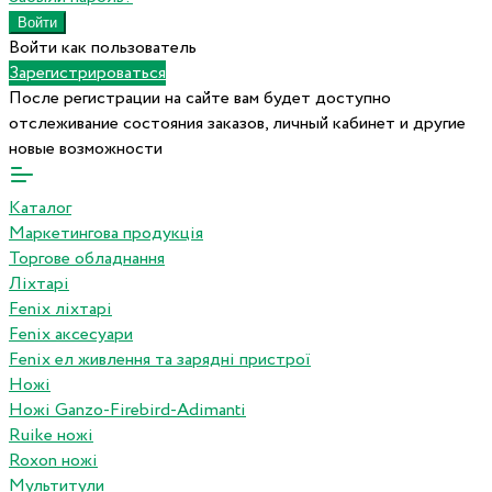
Войти как пользователь
Зарегистрироваться
После регистрации на сайте вам будет доступно
отслеживание состояния заказов, личный кабинет и другие
новые возможности
Каталог
Маркетингова продукція
Торгове обладнання
Ліхтарі
Fenix ліхтарі
Fenix аксесуари
Fenix ел живлення та зарядні пристрої
Ножі
Ножі Ganzo-Firebird-Adimanti
Ruike ножі
Roxon ножi
Мультитули