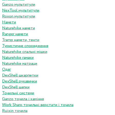
Ganzo мультитули
NexTool мультитули
Roxon мультитули
Намети
Naturehike намети
Ranger намети
Tramp намети, тенти
Туристичне спорядження
Naturehike спальні мішки
Naturehike гамаки
Naturehike матраци
Одяг
DexShell шкарпетки
DexShell рукавички
DexShell шапки
Точильні системи
Ganzo точила і каміння
Work Sharp точильні верстати і точила
Ruixin точила