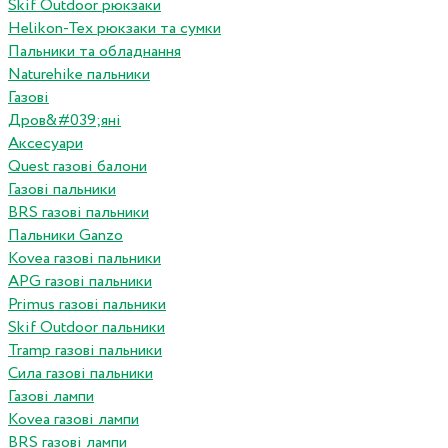
Skif Outdoor рюкзаки
Helikon-Tex рюкзаки та сумки
Пальники та обладнання
Naturehike пальники
Газові
Дров&#039;яні
Аксесуари
Quest газові балони
Газові пальники
BRS газові пальники
Пальники Ganzo
Kovea газові пальники
APG газові пальники
Primus газові пальники
Skif Outdoor пальники
Tramp газові пальники
Сила газові пальники
Газові лампи
Kovea газові лампи
BRS газові лампи