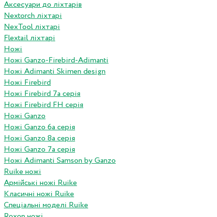
Аксесуари до ліхтарів
Nextorch ліхтарі
NexTool ліхтарі
Flextail ліхтарі
Ножі
Ножі Ganzo-Firebird-Adimanti
Ножі Adimanti Skimen design
Ножі Firebird
Ножі Firebird 7а серія
Ножі Firebird FH серія
Ножі Ganzo
Ножі Ganzo 6а серія
Ножі Ganzo 8а серія
Ножі Ganzo 7а серія
Ножі Adimanti Samson by Ganzo
Ruike ножі
Армійські ножі Ruike
Класичні ножі Ruike
Спеціальні моделі Ruike
Roxon ножi