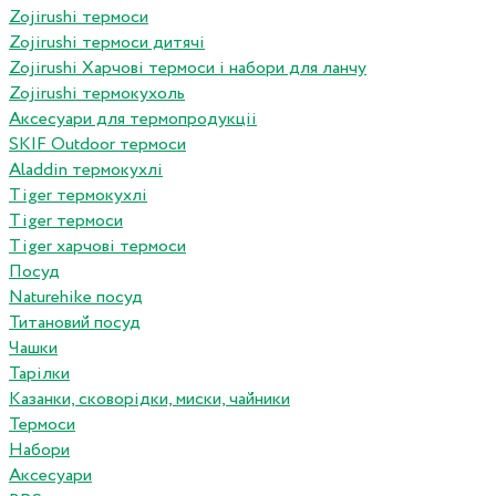
Zojirushi термоси
Zojirushi термоси дитячі
Zojirushi Харчові термоси і набори для ланчу
Zojirushi термокухоль
Аксесуари для термопродукціі
SKIF Outdoor термоси
Aladdin термокухлі
Tiger термокухлі
Tiger термоси
Tiger харчові термоси
Посуд
Naturehike посуд
Титановий посуд
Чашки
Тарілки
Казанки, сковорідки, миски, чайники
Термоси
Набори
Аксесуари