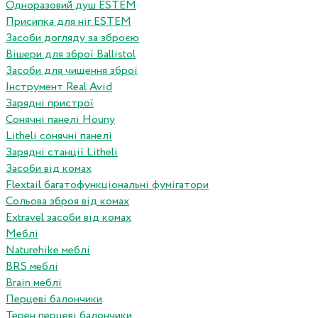
Одноразовий душ ESTEM
Присипка для ніг ESTEM
Засоби догляду за зброєю
Вішери для зброї Ballistol
Засоби для чищення зброї
Інструмент Real Avid
Зарядні пристрої
Сонячні панелі Houny
Litheli сонячні панелі
Зарядні станції Litheli
Засоби від комах
Flextail багатофункціональні фумігатори
Сольова зброя від комах
Extravel засоби від комах
Меблі
Naturehike меблі
BRS меблі
Brain меблі
Перцеві балончики
Терен перцеві балончики