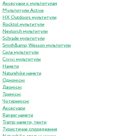
Аксесуари к мультитулам
Мультитули Active
HX Outdoors мультитули
Rocktol мультитули
Nextorch мультитули
Schrade мультитули
Smith&amp;Wesson мультитули
Сила мультитули
Civivi мультитули
Намети
Naturehike намети
Одномісні
Двомісні
Тримісні
Чотиримісні
Аксесуари
Ranger намети
Tramp намети, тенти
Туристичне спорядження