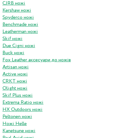
CJRB ножі
Kershaw ножі
Spyderco ножі
Benchmade ножі
Leatherman ножі
Skif ножі
Due Cigni ножі
Buck ножі
Fox Leather аксесуари до ножів
Artisan ножі
Active ножі
CRKT ножі
Olight ножі
Skif Plus ножі
Extrema Ratio ножі
HX Outdoors ножі
Peltonen ножі
Ножі Helle
Kanetsune ножі
Real Avid ножі