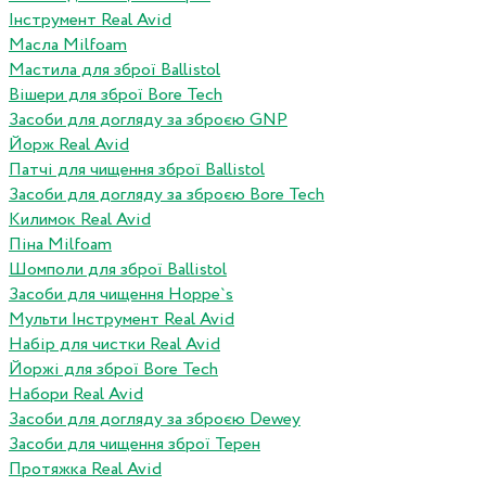
Інструмент Real Avid
Масла Milfoam
Мастила для зброї Ballistol
Вішери для зброї Bore Tech
Засоби для догляду за зброєю GNP
Йорж Real Avid
Патчі для чищення зброї Ballistol
Засоби для догляду за зброєю Bore Tech
Килимок Real Avid
Піна Milfoam
Шомполи для зброї Ballistol
Засоби для чищення Hoppe`s
Мульти Інструмент Real Avid
Набір для чистки Real Avid
Йоржі для зброї Bore Tech
Набори Real Avid
Засоби для догляду за зброєю Dewey
Засоби для чищення зброї Терен
Протяжка Real Avid