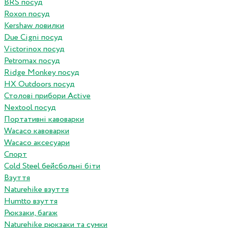
BRS посуд
Roxon посуд
Kershaw ловилки
Due Cigni посуд
Victorinox посуд
Petromax посуд
Ridge Monkey посуд
HX Outdoors посуд
Столові прибори Active
Nextool посуд
Портативні кавоварки
Wacaco кавоварки
Wacaco аксесуари
Спорт
Cold Steel бейсбольні біти
Взуття
Naturehike взуття
Humtto взуття
Рюкзаки, багаж
Naturehike рюкзаки та сумки