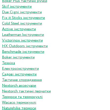
Boker Plus тактичні ручки
Skif інструменти
Due Cigni інструменти
Fix it Sticks інструменти
Сold Steel інструменти
Active інструменти
Leatherman Інструменти
Victorinox інструменти
HX Outdoors інструменти
Benchmade інструменти
Boker інструменти
Техніка
Електроінструменти
Садові інструменти
Тактичне спорядження
Nextorch аксесуари
Nextorch тактичні перчатки
Термоси та термокухлі
Wacaco термокухлі
Naturehike термоси