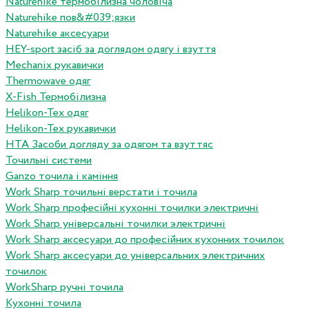
Naturehike термобілизна чоловіча
Naturehike пов&#039;язки
Naturehike аксесуари
HEY-sport засіб за доглядом одягу і взуття
Mechanix рукавички
Thermowave одяг
X-Fish Термобілизна
Helikon-Tex одяг
Helikon-Tex рукавички
HTA Засоби догляду за одягом та взуттяс
Точильні системи
Ganzo точила і каміння
Work Sharp точильні верстати і точила
Work Sharp професiйнi кухоннi точилки электричнi
Work Sharp унiверсальнi точилки электричнi
Work Sharp аксесуари до професiйних кухонних точилок
Work Sharp аксесуари до унiверсальних электричних
точилок
WorkSharp ручні точила
Кухонні точила