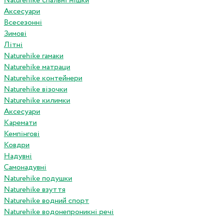
Naturehike спальні мішки
Аксесуари
Всесезонні
Зимові
Літні
Naturehike гамаки
Naturehike матраци
Naturehike контейнери
Naturehike візочки
Naturehike килимки
Аксесуари
Каремати
Кемпінгові
Ковдри
Надувні
Самонадувні
Naturehike подушки
Naturehike взуття
Naturehike водний спорт
Naturehike водонепроникні речі