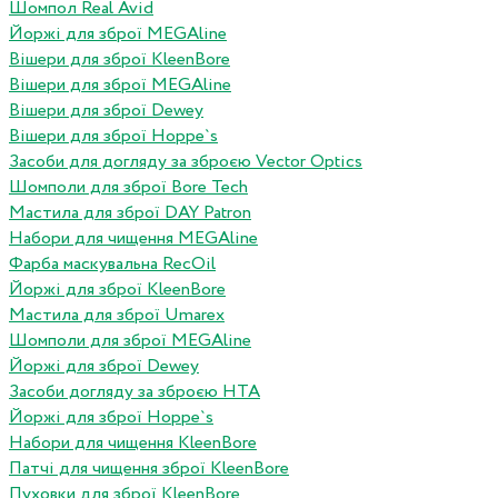
Шомпол Real Avid
Йоржі для зброї MEGAline
Вішери для зброї KleenBore
Вішери для зброї MEGAline
Вішери для зброї Dewey
Вішери для зброї Hoppe`s
Засоби для догляду за зброєю Vector Optics
Шомполи для зброї Bore Tech
Мастила для зброї DAY Patron
Набори для чищення MEGAline
Фарба маскувальна RecOil
Йоржі для зброї KleenBore
Мастила для зброї Umarex
Шомполи для зброї MEGAline
Йоржі для зброї Dewey
Засоби догляду за зброєю HTA
Йоржі для зброї Hoppe`s
Набори для чищення KleenBore
Патчі для чищення зброї KleenBore
Пуховки для зброї KleenBore