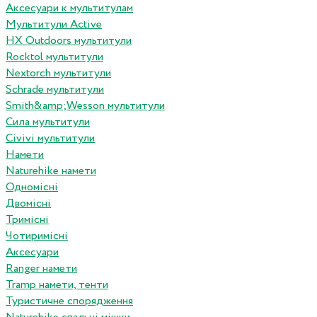
Аксесуари к мультитулам
Мультитули Active
HX Outdoors мультитули
Rocktol мультитули
Nextorch мультитули
Schrade мультитули
Smith&amp;Wesson мультитули
Сила мультитули
Civivi мультитули
Намети
Naturehike намети
Одномісні
Двомісні
Тримісні
Чотиримісні
Аксесуари
Ranger намети
Tramp намети, тенти
Туристичне спорядження