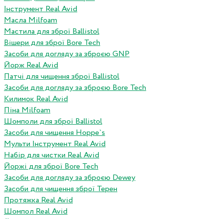
Інструмент Real Avid
Масла Milfoam
Мастила для зброї Ballistol
Вішери для зброї Bore Tech
Засоби для догляду за зброєю GNP
Йорж Real Avid
Патчі для чищення зброї Ballistol
Засоби для догляду за зброєю Bore Tech
Килимок Real Avid
Піна Milfoam
Шомполи для зброї Ballistol
Засоби для чищення Hoppe`s
Мульти Інструмент Real Avid
Набір для чистки Real Avid
Йоржі для зброї Bore Tech
Засоби для догляду за зброєю Dewey
Засоби для чищення зброї Терен
Протяжка Real Avid
Шомпол Real Avid