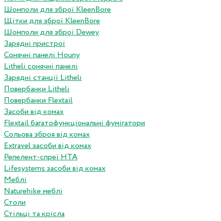
Шомполи для зброї KleenBore
Щітки для зброї KleenBore
Шомполи для зброї Dewey
Зарядні пристрої
Сонячні панелі Houny
Litheli сонячні панелі
Зарядні станції Litheli
Повербанки Litheli
Повербанки Flextail
Засоби від комах
Flextail багатофункціональні фумігатори
Сольова зброя від комах
Extravel засоби від комах
Репелент-спреї HTA
Lifesystems засоби від комах
Меблі
Naturehike меблі
Столи
Стільці та крісла