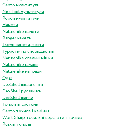
Ganzo мультитули
NexTool мультитули
Roxon мультитули
Намети
Naturehike намети
Ranger намети
Tramp намети, тенти
Туристичне спорядження
Naturehike спальні мішки
Naturehike гамаки
Naturehike матраци
Одяг
DexShell шкарпетки
DexShell рукавички
DexShell шапки
Точильні системи
Ganzo точила і каміння
Work Sharp точильні верстати і точила
Ruixin точила