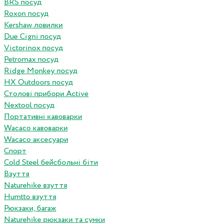
BRS посуд
Roxon посуд
Kershaw ловилки
Due Cigni посуд
Victorinox посуд
Petromax посуд
Ridge Monkey посуд
HX Outdoors посуд
Столові прибори Active
Nextool посуд
Портативні кавоварки
Wacaco кавоварки
Wacaco аксесуари
Спорт
Cold Steel бейсбольні біти
Взуття
Naturehike взуття
Humtto взуття
Рюкзаки, багаж
Naturehike рюкзаки та сумки