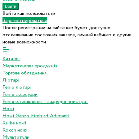
Войти как пользователь
Зарегистрироваться
После регистрации на сайте вам будет доступно
отслеживание состояния заказов, личный кабинет и другие
новые возможности
Каталог
Маркетингова продукція
Торгове обладнання
Ліхтарі
Fenix ліхтарі
Fenix аксесуари
Fenix ел живлення та зарядні пристрої
Ножі
Ножі Ganzo-Firebird-Adimanti
Ruike ножі
Roxon ножi
Мультитули