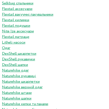
Selkbag спальники
Flextail аксесуари
Flextail вакуумні пакувальники
Flextail килимки
Flextail подушки
Nite Ize аксесуари
Flextail матраци
Litheli насоси
Одяг
DexShell шкарпетки
DexShell рукавички
DexShell шапки
Naturehike одяг
Naturehike рукавиці
Naturehike шкарпетки
Naturehike верхній одяг
Naturehike штани
Naturehike шапки
Naturehike кепки та панами