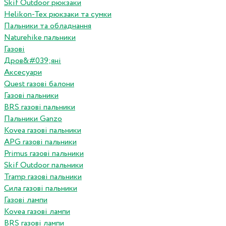
Skif Outdoor рюкзаки
Helikon-Tex рюкзаки та сумки
Пальники та обладнання
Naturehike пальники
Газові
Дров&#039;яні
Аксесуари
Quest газові балони
Газові пальники
BRS газові пальники
Пальники Ganzo
Kovea газові пальники
APG газові пальники
Primus газові пальники
Skif Outdoor пальники
Tramp газові пальники
Сила газові пальники
Газові лампи
Kovea газові лампи
BRS газові лампи