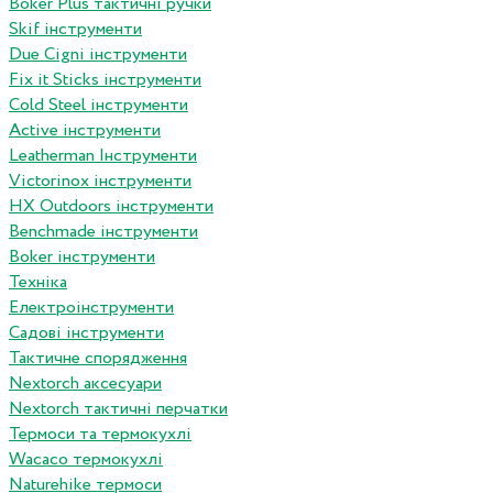
Boker Plus тактичні ручки
Skif інструменти
Due Cigni інструменти
Fix it Sticks інструменти
Сold Steel інструменти
Active інструменти
Leatherman Інструменти
Victorinox інструменти
HX Outdoors інструменти
Benchmade інструменти
Boker інструменти
Техніка
Електроінструменти
Садові інструменти
Тактичне спорядження
Nextorch аксесуари
Nextorch тактичні перчатки
Термоси та термокухлі
Wacaco термокухлі
Naturehike термоси