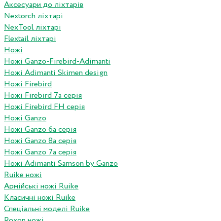
Аксесуари до ліхтарів
Nextorch ліхтарі
NexTool ліхтарі
Flextail ліхтарі
Ножі
Ножі Ganzo-Firebird-Adimanti
Ножі Adimanti Skimen design
Ножі Firebird
Ножі Firebird 7а серія
Ножі Firebird FH серія
Ножі Ganzo
Ножі Ganzo 6а серія
Ножі Ganzo 8а серія
Ножі Ganzo 7а серія
Ножі Adimanti Samson by Ganzo
Ruike ножі
Армійські ножі Ruike
Класичні ножі Ruike
Спеціальні моделі Ruike
Roxon ножi