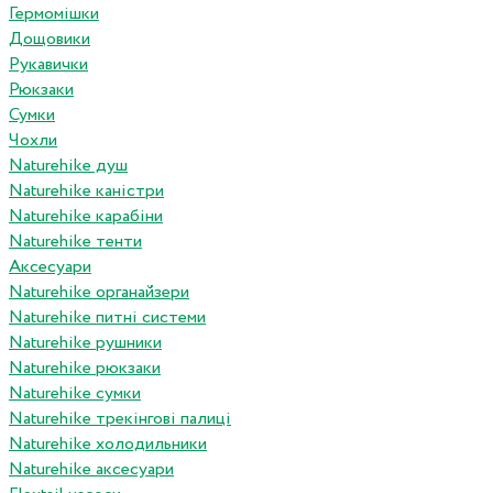
Гермомішки
Дощовики
Рукавички
Рюкзаки
Сумки
Чохли
Naturehike душ
Naturehike каністри
Naturehike карабіни
Naturehike тенти
Аксесуари
Naturehike органайзери
Naturehike питні системи
Naturehike рушники
Naturehike рюкзаки
Naturehike сумки
Naturehike трекінгові палиці
Naturehike холодильники
Naturehike аксесуари