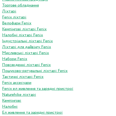
Торгове обладнання
Ліхтарі
Fenix ліхтарі
Велофари Fenix
Кемпінгові ліхтарі Fenix
Налобні ліхтарі Fenix
Індустріальні ліхтарі Fenix
Ліхтарі для дайвінгу Fenix
Мисливські ліхтарі Fenix
Набори Fenix
Повсякденні ліхтарі Fenix
Пошуково-рятувальні ліхтарі Fenix
Тактичні ліхтарі Fenix
Fenix аксесуари
Fenix ел живлення та зарядні пристрої
Naturehike ліхтарі
Кемпінгові
Налобні
Ел живлення та зарядні пристрої