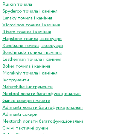
Ruixin точила
Spyderco точила і каміння
Lansky точила і каміння
Victorinox точила і каміння
Risam точила і каміння
Hapstone точила, аксесуари
Kanetsune точила, аксесуари
Benchmade точила і каміння
Leatherman точила і каміння
Boker точила і каміння
Morakniv точила і каміння
Інструменти
Naturehike інструменти
Nextool лопати багатофункціональні
Ganzo сокири і мачете
Adimanti лопати багатофункціональні
Adimanti сокири
Nextorch лопати багатофункціональні
Сivivi тактичні ручки