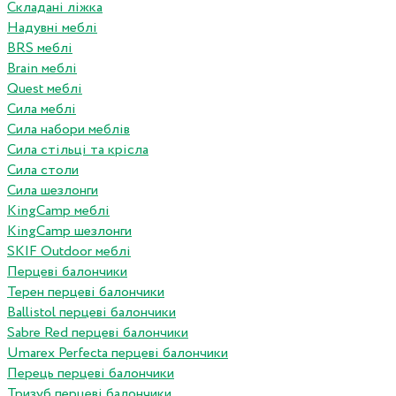
Складані ліжка
Надувні меблі
BRS меблі
Brain меблі
Quest меблі
Сила меблі
Сила набори меблів
Сила стільці та крісла
Сила столи
Сила шезлонги
KingCamp меблі
KingCamp шезлонги
SKIF Outdoor меблі
Перцеві балончики
Терен перцеві балончики
Ballistol перцеві балончики
Sabre Red перцеві балончики
Umarex Perfecta перцеві балончики
Перець перцеві балончики
Тризуб перцеві балончики