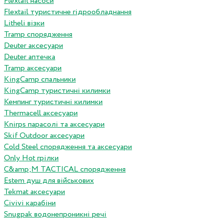
Flextail насоси
Flextail туристичне гідрообладнання
Litheli візки
Tramp спорядження
Deuter аксесуари
Deuter аптечка
Tramp аксесуари
KingCamp спальники
KingCamp туристичні килимки
Кемпинг туристичні килимки
Thermacell аксесуари
Knirps парасолі та аксесуари
Skif Outdoor аксесуари
Cold Steel спорядження та аксесуари
Only Hot грілки
C&amp;M TACTICAL спорядження
Estem душ для військових
Tekmat аксесуари
Сivivi карабіни
Snugpak водонепроникні речі