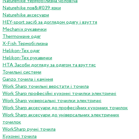
Naturehike термобілизна чоловіча
Naturehike пов&#039;язки
Naturehike аксесуари
HEY-sport засіб за доглядом одягу і взуття
Mechanix рукавички
Thermowave одяг
X-Fish Термобілизна
Helikon-Tex одяг
Helikon-Tex рукавички
HTA Засоби догляду за одягом та взуттяс
Точильні системи
Ganzo точила і каміння
Work Sharp точильні верстати і точила
Work Sharp професiйнi кухоннi точилки электричнi
Work Sharp унiверсальнi точилки электричнi
Work Sharp аксесуари до професiйних кухонних точилок
Work Sharp аксесуари до унiверсальних электричних
точилок
WorkSharp ручні точила
Кухонні точила