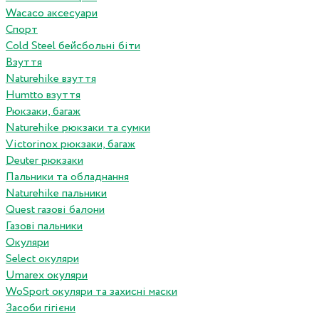
Wacaco аксесуари
Спорт
Cold Steel бейсбольні біти
Взуття
Naturehike взуття
Humtto взуття
Рюкзаки, багаж
Naturehike рюкзаки та сумки
Victorinox рюкзаки, багаж
Deuter рюкзаки
Пальники та обладнання
Naturehike пальники
Quest газові балони
Газові пальники
Окуляри
Select окуляри
Umarex окуляри
WoSport окуляри та захисні маски
Засоби гігієни