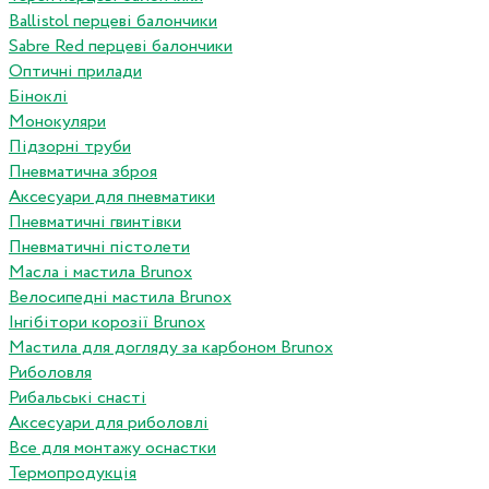
Ballistol перцеві балончики
Sabre Red перцеві балончики
Оптичні прилади
Біноклі
Монокуляри
Підзорні труби
Пневматична зброя
Аксесуари для пневматики
Пневматичні гвинтівки
Пневматичні пістолети
Масла і мастила Brunox
Велосипедні мастила Brunox
Інгібітори корозії Brunox
Мастила для догляду за карбоном Brunox
Риболовля
Рибальські снасті
Аксесуари для риболовлі
Все для монтажу оснастки
Термопродукція