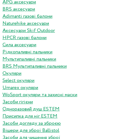
APG аксесуари
BRS аксесуари
Adimanti газові балони
Naturehike аксесуари
Аксесуари Skif Outdoor
HPCR газові балони
Сила аксесуари
Рідкопаливні пальники
Мультипаливні пальники
BRS Мультипаливні пальники
Окуляри
Select окуляри
Umarex окуляри
WoSport окуляри та захисні маски
Засоби гігієни
Одноразовий душ ESTEM
Присипка для ніг ESTEM
Засоби догляду за зброєю
Вішери для зброї Ballistol
Засоби для чищення зброї