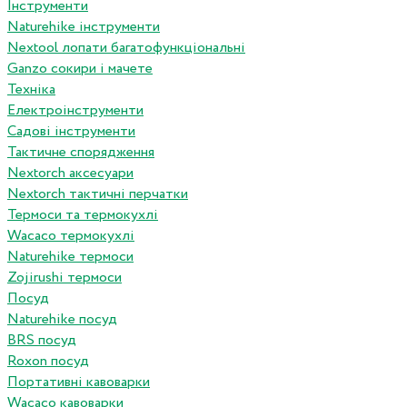
Інструменти
Naturehike інструменти
Nextool лопати багатофункціональні
Ganzo сокири і мачете
Техніка
Електроінструменти
Садові інструменти
Тактичне спорядження
Nextorch аксесуари
Nextorch тактичні перчатки
Термоси та термокухлі
Wacaco термокухлі
Naturehike термоси
Zojirushi термоси
Посуд
Naturehike посуд
BRS посуд
Roxon посуд
Портативні кавоварки
Wacaco кавоварки