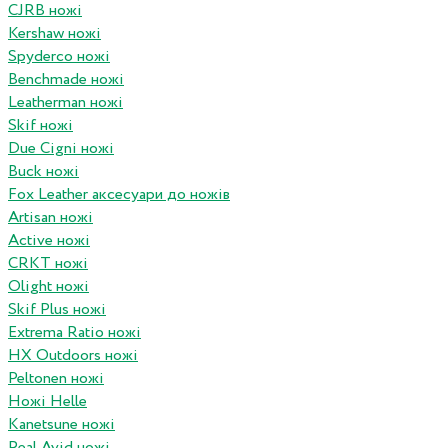
CJRB ножі
Kershaw ножі
Spyderco ножі
Benchmade ножі
Leatherman ножі
Skif ножі
Due Cigni ножі
Buck ножі
Fox Leather аксесуари до ножів
Artisan ножі
Active ножі
CRKT ножі
Olight ножі
Skif Plus ножі
Extrema Ratio ножі
HX Outdoors ножі
Peltonen ножі
Ножі Helle
Kanetsune ножі
Real Avid ножі