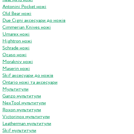
Antonini Pocket ножі
Old Bear ножі
Due Cigni аксесуари до ножів
Cimmerian Knives ножі
Umarex ножі
Hightron ножі
Schrade ножі
Ocaso ножі
Morakniv ножі
Maserin ножі
Skif аксесуари до ножів
Ontario ножі та аксесуари
Мультитули
Ganzo мультитули
NexTool мультитули
Roxon мультитули
Victorinox мультитули
Leatherman мультитули
Skif мультитули