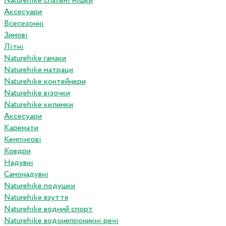
Naturehike спальні мішки
Аксесуари
Всесезонні
Зимові
Літні
Naturehike гамаки
Naturehike матраци
Naturehike контейнери
Naturehike візочки
Naturehike килимки
Аксесуари
Каремати
Кемпінгові
Ковдри
Надувні
Самонадувні
Naturehike подушки
Naturehike взуття
Naturehike водний спорт
Naturehike водонепроникні речі