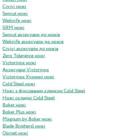
Civivi ножі
Sencut ножі
Weknife ножі
SRM ножі
Sencut аксесуари до ножів
Weknife аксесуари до ножів
Civivi аксесуари до ножів
Zero Tolerance ножі
Victorinox ножі
Аксесуари Victorinox
Victorinox Кухонні ножі
Cold Steel ножі
Ножі з фіксованим клинком Cold Steel
Ножі складні Cold Steel
Boker ножі
Boker Plus ножі
Magnum by Boker ножі
Blade Brothersl ножі
Opinel ножі