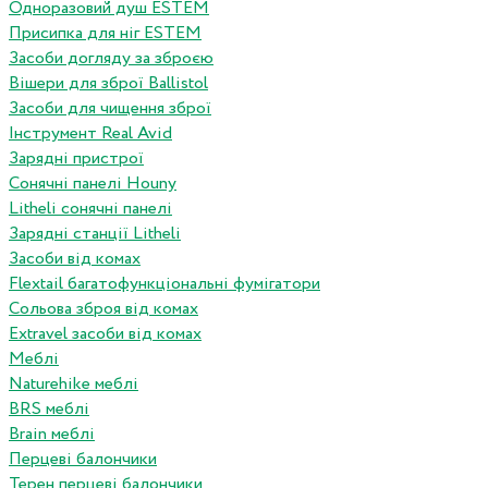
Одноразовий душ ESTEM
Присипка для ніг ESTEM
Засоби догляду за зброєю
Вішери для зброї Ballistol
Засоби для чищення зброї
Інструмент Real Avid
Зарядні пристрої
Сонячні панелі Houny
Litheli сонячні панелі
Зарядні станції Litheli
Засоби від комах
Flextail багатофункціональні фумігатори
Сольова зброя від комах
Extravel засоби від комах
Меблі
Naturehike меблі
BRS меблі
Brain меблі
Перцеві балончики
Терен перцеві балончики