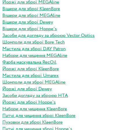
Йоржі для зброї MEGAline
Вішери для зброї KleenBore
Вішери для зброї MEGAline
Вішери для зброї Dewey
Вішери для зброї Hoppe`s
Засоби для догляду за зброєю Vector Optics
Шомполи для зброї Bore Tech
Мастила для зброї DAY Patron
Набори для чищення MEGAline
Фарба маскувальна RecOil
Йоржі для зброї KleenBore
Мастила для зброї Umarex
Шомполи для зброї MEGAline
Йоржі для зброї Dewey
Засоби догляду за зброєю HTA
Йоржі для зброї Hoppe`s
Набори для чищення KleenBore
Патчі для чищення зброї KleenBore
Пуховки для зброї KleenBore
Патчі для чищення зброї Hoppe`s