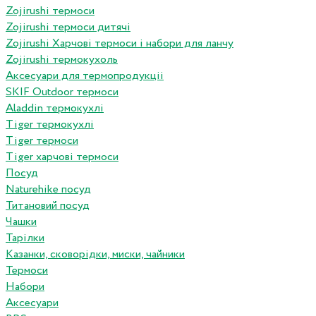
Zojirushi термоси
Zojirushi термоси дитячі
Zojirushi Харчові термоси і набори для ланчу
Zojirushi термокухоль
Аксесуари для термопродукціі
SKIF Outdoor термоси
Aladdin термокухлі
Tiger термокухлі
Tiger термоси
Tiger харчові термоси
Посуд
Naturehike посуд
Титановий посуд
Чашки
Тарілки
Казанки, сковорідки, миски, чайники
Термоси
Набори
Аксесуари