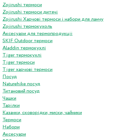
Zojirushi термоси
Zojirushi термоси дитячі
Zojirushi Харчові термоси і набори для ланчу
Zojirushi термокухоль
Аксесуари для термопродукціі
SKIF Outdoor термоси
Aladdin термокухлі
Tiger термокухлі
Tiger термоси
Tiger харчові термоси
Посуд
Naturehike посуд
Титановий посуд
Чашки
Тарілки
Казанки, сковорідки, миски, чайники
Термоси
Набори
Аксесуари