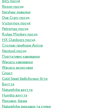
BRS посуд
Roxon посуд
Kershaw ловилки
Due Cigni посуд
Victorinox посуд
Petromax посуд
Ridge Monkey посуд
HX Outdoors посуд
Столові прибори Active
Nextool посуд
Портативні кавоварки
Wacaco кавоварки
Wacaco аксесуари
Спорт
Cold Steel бейсбольні біти
Взуття
Naturehike взуття
Humtto взуття
Рюкзаки, багаж
Naturehike рюкзаки та сумки