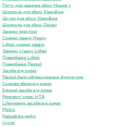
Патчі для чищення зброї Hoppe`s
Шомполи для зброї KleenBore
Щітки для зброї KleenBore
Шомполи для зброї Dewey
Зарядні пристрої
Сонячні панелі Houny
Litheli сонячні панелі
Зарядні станції Litheli
Повербанки Litheli
Повербанки Flextail
Засоби від комах
Flextail багатофункціональні фумігатори
Сольова зброя від комах
Extravel засоби від комах
Репелент-спреї HTA
Lifesystems засоби від комах
Меблі
Naturehike меблі
Столи