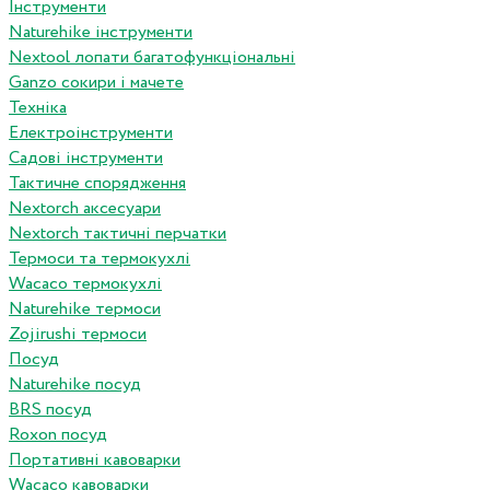
Інструменти
Naturehike інструменти
Nextool лопати багатофункціональні
Ganzo сокири і мачете
Техніка
Електроінструменти
Садові інструменти
Тактичне спорядження
Nextorch аксесуари
Nextorch тактичні перчатки
Термоси та термокухлі
Wacaco термокухлі
Naturehike термоси
Zojirushi термоси
Посуд
Naturehike посуд
BRS посуд
Roxon посуд
Портативні кавоварки
Wacaco кавоварки