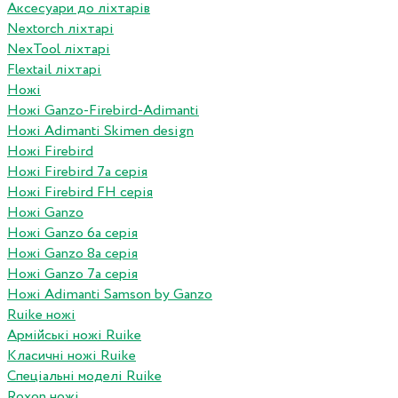
Аксесуари до ліхтарів
Nextorch ліхтарі
NexTool ліхтарі
Flextail ліхтарі
Ножі
Ножі Ganzo-Firebird-Adimanti
Ножі Adimanti Skimen design
Ножі Firebird
Ножі Firebird 7а серія
Ножі Firebird FH серія
Ножі Ganzo
Ножі Ganzo 6а серія
Ножі Ganzo 8а серія
Ножі Ganzo 7а серія
Ножі Adimanti Samson by Ganzo
Ruike ножі
Армійські ножі Ruike
Класичні ножі Ruike
Спеціальні моделі Ruike
Roxon ножi