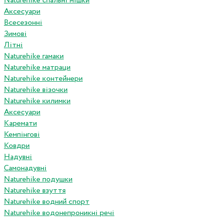
Naturehike спальні мішки
Аксесуари
Всесезонні
Зимові
Літні
Naturehike гамаки
Naturehike матраци
Naturehike контейнери
Naturehike візочки
Naturehike килимки
Аксесуари
Каремати
Кемпінгові
Ковдри
Надувні
Самонадувні
Naturehike подушки
Naturehike взуття
Naturehike водний спорт
Naturehike водонепроникні речі