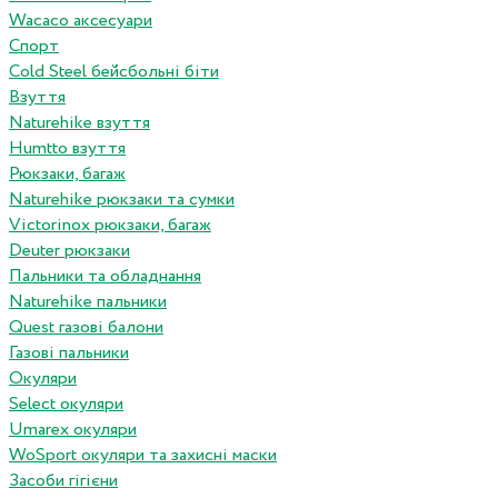
Wacaco аксесуари
Спорт
Cold Steel бейсбольні біти
Взуття
Naturehike взуття
Humtto взуття
Рюкзаки, багаж
Naturehike рюкзаки та сумки
Victorinox рюкзаки, багаж
Deuter рюкзаки
Пальники та обладнання
Naturehike пальники
Quest газові балони
Газові пальники
Окуляри
Select окуляри
Umarex окуляри
WoSport окуляри та захисні маски
Засоби гігієни