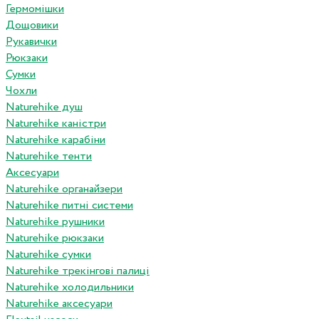
Гермомішки
Дощовики
Рукавички
Рюкзаки
Сумки
Чохли
Naturehike душ
Naturehike каністри
Naturehike карабіни
Naturehike тенти
Аксесуари
Naturehike органайзери
Naturehike питні системи
Naturehike рушники
Naturehike рюкзаки
Naturehike сумки
Naturehike трекінгові палиці
Naturehike холодильники
Naturehike аксесуари