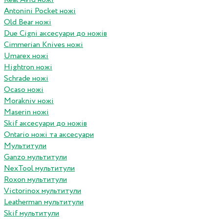
Antonini Pocket ножі
Old Bear ножі
Due Cigni аксесуари до ножів
Cimmerian Knives ножі
Umarex ножі
Hightron ножі
Schrade ножі
Ocaso ножі
Morakniv ножі
Maserin ножі
Skif аксесуари до ножів
Ontario ножі та аксесуари
Мультитули
Ganzo мультитули
NexTool мультитули
Roxon мультитули
Victorinox мультитули
Leatherman мультитули
Skif мультитули