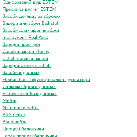
Одноразовий душ ESTEM
Присипка для ніг ESTEM
Засоби догляду за зброєю
Вішери для зброї Ballistol
Засоби для чищення зброї
Інструмент Real Avid
Зарядні пристрої
Сонячні панелі Houny
Litheli сонячні панелі
Зарядні станції Litheli
Засоби від комах
Flextail багатофункціональні фумігатори
Сольова зброя від комах
Extravel засоби від комах
Меблі
Naturehike меблі
BRS меблі
Brain меблі
Перцеві балончики
Терен перцеві балончики