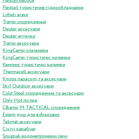
Flextail насоси
Flextail туристичне гідрообладнання
Litheli візки
Tramp спорядження
Deuter аксесуари
Deuter аптечка
Tramp аксесуари
KingCamp спальники
KingCamp туристичні килимки
Кемпинг туристичні килимки
Thermacell аксесуари
Knirps парасолі та аксесуари
Skif Outdoor аксесуари
Cold Steel спорядження та аксесуари
Only Hot грілки
C&amp;M TACTICAL спорядження
Estem душ для військових
Tekmat аксесуари
Сivivi карабіни
Snugpak водонепроникні речі