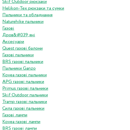
Skif Outdoor рюкзаки
Helikon-Tex рюкзаки та сумки
Пальники та обладнання
Naturehike пальники
Газові
Дров&#039;яні
Аксесуари
Quest газові балони
Газові пальники
BRS газові пальники
Пальники Ganzo
Kovea газові пальники
APG газові пальники
Primus газові пальники
Skif Outdoor пальники
Tramp газові пальники
Сила газові пальники
Газові лампи
Kovea газові лампи
BRS газові лампи