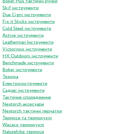
Boker Plus тактичні ручки
Skif інструменти
Due Cigni інструменти
Fix it Sticks інструменти
Сold Steel інструменти
Active інструменти
Leatherman Інструменти
Victorinox інструменти
HX Outdoors інструменти
Benchmade інструменти
Boker інструменти
Техніка
Електроінструменти
Садові інструменти
Тактичне спорядження
Nextorch аксесуари
Nextorch тактичні перчатки
Термоси та термокухлі
Wacaco термокухлі
Naturehike термоси