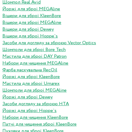
Шомпол Real Avid
Йоржі для зброї MEGAline
Вішери для зброї KleenBore
Вішери для зброї MEGAline
Вішери для зброї Dewey
Вішери для зброї Hoppe`s
Засоби для догляду за зброєю Vector Optics
Шомполи для зброї Bore Tech
Мастила для зброї DAY Patron
Набори для чищення MEGAline
Фарба маскувальна RecOil
Йоржі для зброї KleenBore
Мастила для зброї Umarex
Шомполи для зброї MEGAline
Йоржі для зброї Dewey
Засоби догляду за зброєю HTA
Йоржі для зброї Hoppe`s
Набори для чищення KleenBore
Патчі для чищення зброї KleenBore
Пуховки для зброї KleenBore