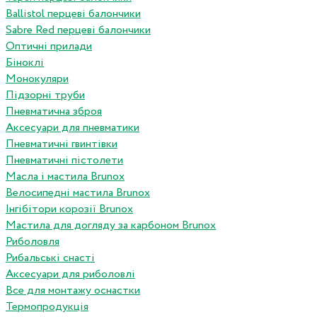
Ballistol перцеві балончики
Sabre Red перцеві балончики
Оптичні прилади
Біноклі
Монокуляри
Підзорні труби
Пневматична зброя
Аксесуари для пневматики
Пневматичні гвинтівки
Пневматичні пістолети
Масла і мастила Brunox
Велосипедні мастила Brunox
Інгібітори корозії Brunox
Мастила для догляду за карбоном Brunox
Риболовля
Рибальські снасті
Аксесуари для риболовлі
Все для монтажу оснастки
Термопродукція