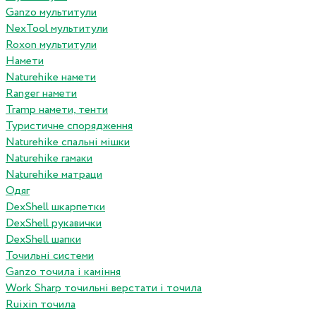
Ganzo мультитули
NexTool мультитули
Roxon мультитули
Намети
Naturehike намети
Ranger намети
Tramp намети, тенти
Туристичне спорядження
Naturehike спальні мішки
Naturehike гамаки
Naturehike матраци
Одяг
DexShell шкарпетки
DexShell рукавички
DexShell шапки
Точильні системи
Ganzo точила і каміння
Work Sharp точильні верстати і точила
Ruixin точила