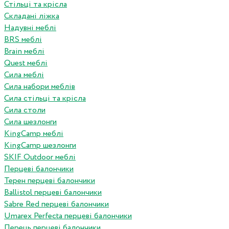
Стільці та крісла
Складані ліжка
Надувні меблі
BRS меблі
Brain меблі
Quest меблі
Сила меблі
Сила набори меблів
Сила стільці та крісла
Сила столи
Сила шезлонги
KingCamp меблі
KingCamp шезлонги
SKIF Outdoor меблі
Перцеві балончики
Терен перцеві балончики
Ballistol перцеві балончики
Sabre Red перцеві балончики
Umarex Perfecta перцеві балончики
Перець перцеві балончики