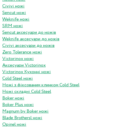
Civivi ножі
Sencut ножі
Weknife ножі
SRM ножі
Sencut аксесуари до ножів
Weknife аксесуари до ножів
Civivi аксесуари до ножів
Zero Tolerance ножі
Victorinox ножі
Аксесуари Victorinox
Victorinox Кухонні ножі
Cold Steel ножі
Ножі з фіксованим клинком Cold Steel
Ножі складні Cold Steel
Boker ножі
Boker Plus ножі
Magnum by Boker ножі
Blade Brothersl ножі
Opinel ножі