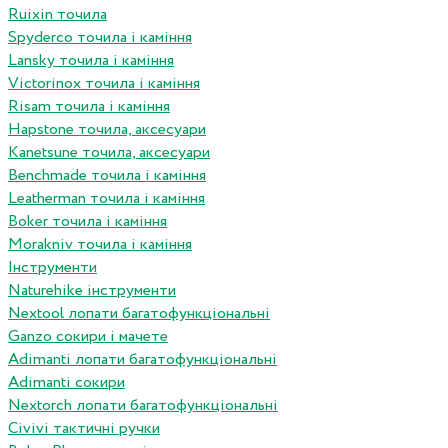
Ruixin точила
Spyderco точила і каміння
Lansky точила і каміння
Victorinox точила і каміння
Risam точила і каміння
Hapstone точила, аксесуари
Kanetsune точила, аксесуари
Benchmade точила і каміння
Leatherman точила і каміння
Boker точила і каміння
Morakniv точила і каміння
Інструменти
Naturehike інструменти
Nextool лопати багатофункціональні
Ganzo сокири і мачете
Adimanti лопати багатофункціональні
Adimanti сокири
Nextorch лопати багатофункціональні
Сivivi тактичні ручки