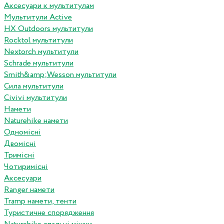
Аксесуари к мультитулам
Мультитули Active
HX Outdoors мультитули
Rocktol мультитули
Nextorch мультитули
Schrade мультитули
Smith&amp;Wesson мультитули
Сила мультитули
Civivi мультитули
Намети
Naturehike намети
Одномісні
Двомісні
Тримісні
Чотиримісні
Аксесуари
Ranger намети
Tramp намети, тенти
Туристичне спорядження