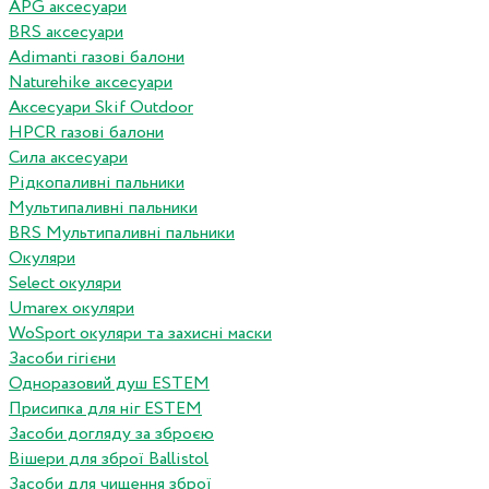
APG аксесуари
BRS аксесуари
Adimanti газові балони
Naturehike аксесуари
Аксесуари Skif Outdoor
HPCR газові балони
Сила аксесуари
Рідкопаливні пальники
Мультипаливні пальники
BRS Мультипаливні пальники
Окуляри
Select окуляри
Umarex окуляри
WoSport окуляри та захисні маски
Засоби гігієни
Одноразовий душ ESTEM
Присипка для ніг ESTEM
Засоби догляду за зброєю
Вішери для зброї Ballistol
Засоби для чищення зброї