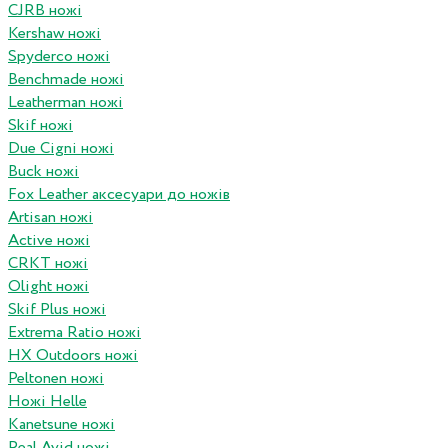
CJRB ножі
Kershaw ножі
Spyderco ножі
Benchmade ножі
Leatherman ножі
Skif ножі
Due Cigni ножі
Buck ножі
Fox Leather аксесуари до ножів
Artisan ножі
Active ножі
CRKT ножі
Olight ножі
Skif Plus ножі
Extrema Ratio ножі
HX Outdoors ножі
Peltonen ножі
Ножі Helle
Kanetsune ножі
Real Avid ножі