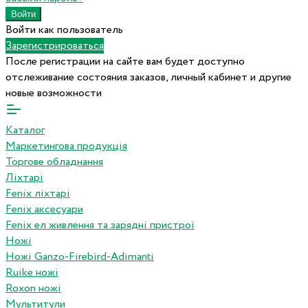
Войти как пользователь
Зарегистрироваться
После регистрации на сайте вам будет доступно
отслеживание состояния заказов, личный кабинет и другие
новые возможности
Каталог
Маркетингова продукція
Торгове обладнання
Ліхтарі
Fenix ліхтарі
Fenix аксесуари
Fenix ел живлення та зарядні пристрої
Ножі
Ножі Ganzo-Firebird-Adimanti
Ruike ножі
Roxon ножi
Мультитули