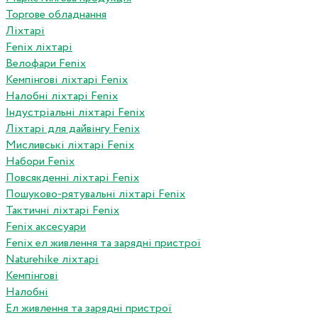
Торгове обладнання
Ліхтарі
Fenix ліхтарі
Велофари Fenix
Кемпінгові ліхтарі Fenix
Налобні ліхтарі Fenix
Індустріальні ліхтарі Fenix
Ліхтарі для дайвінгу Fenix
Мисливські ліхтарі Fenix
Набори Fenix
Повсякденні ліхтарі Fenix
Пошуково-рятувальні ліхтарі Fenix
Тактичні ліхтарі Fenix
Fenix аксесуари
Fenix ел живлення та зарядні пристрої
Naturehike ліхтарі
Кемпінгові
Налобні
Ел живлення та зарядні пристрої