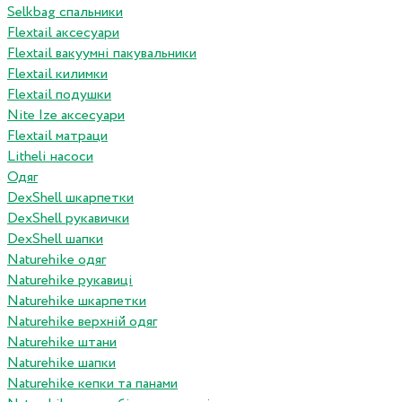
Selkbag спальники
Flextail аксесуари
Flextail вакуумні пакувальники
Flextail килимки
Flextail подушки
Nite Ize аксесуари
Flextail матраци
Litheli насоси
Одяг
DexShell шкарпетки
DexShell рукавички
DexShell шапки
Naturehike одяг
Naturehike рукавиці
Naturehike шкарпетки
Naturehike верхній одяг
Naturehike штани
Naturehike шапки
Naturehike кепки та панами