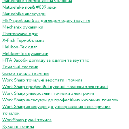
Naturehike термобілизна чоловіча
Naturehike пов&#039;язки
Naturehike аксесуари
HEY-sport засіб за доглядом одягу і взуття
Mechanix рукавички
Thermowave одяг
X-Fish Термобілизна
Helikon-Tex одяг
Helikon-Tex рукавички
HTA Засоби догляду за одягом та взуттяс
Точильні системи
Ganzo точила і каміння
Work Sharp точильні верстати і точила
Work Sharp професiйнi кухоннi точилки электричнi
Work Sharp унiверсальнi точилки электричнi
Work Sharp аксесуари до професiйних кухонних точилок
Work Sharp аксесуари до унiверсальних электричних
точилок
WorkSharp ручні точила
Кухонні точила