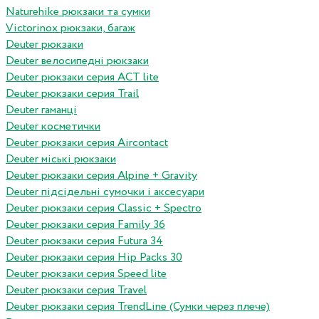
Naturehike рюкзаки та сумки
Victorinox рюкзаки, багаж
Deuter рюкзаки
Deuter велосипедні рюкзаки
Deuter рюкзаки серия ACT lite
Deuter рюкзаки серия Trail
Deuter гаманці
Deuter косметички
Deuter рюкзаки серия Aircontact
Deuter міські рюкзаки
Deuter рюкзаки серия Alpine + Gravity
Deuter підсідельні сумочки і аксесуари
Deuter рюкзаки серия Classic + Spectro
Deuter рюкзаки серия Family 36
Deuter рюкзаки серия Futura 34
Deuter рюкзаки серия Hip Packs 30
Deuter рюкзаки серия Speed lite
Deuter рюкзаки серия Travel
Deuter рюкзаки серия TrendLine (Сумки через плече)