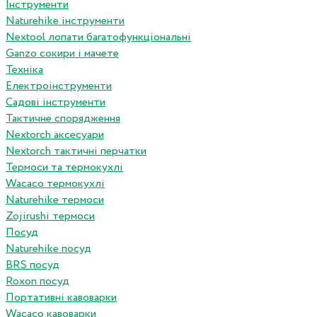
Інструменти
Naturehike інструменти
Nextool лопати багатофункціональні
Ganzo сокири і мачете
Техніка
Електроінструменти
Садові інструменти
Тактичне спорядження
Nextorch аксесуари
Nextorch тактичні перчатки
Термоси та термокухлі
Wacaco термокухлі
Naturehike термоси
Zojirushi термоси
Посуд
Naturehike посуд
BRS посуд
Roxon посуд
Портативні кавоварки
Wacaco кавоварки