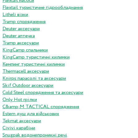
Flextail насоси
Flextail туристичне гідрообладнання
Litheli візки
Tramp спорядження
Deuter аксесуари
Deuter аптечка
Tramp аксесуари
KingCamp спальники
KingCamp туристичні килимки
Кемпинг туристичні килимки
Thermacell аксесуари
Knirps парасолі та аксесуари
Skif Outdoor аксесуари
Cold Steel спорядження та аксесуари
Only Hot грілки
C&amp;M TACTICAL спорядження
Estem душ для військових
Tekmat аксесуари
Сivivi карабіни
Snugpak водонепроникні речі