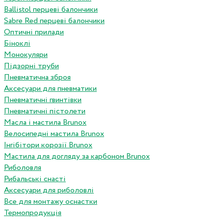
Ballistol перцеві балончики
Sabre Red перцеві балончики
Оптичні прилади
Біноклі
Монокуляри
Підзорні труби
Пневматична зброя
Аксесуари для пневматики
Пневматичні гвинтівки
Пневматичні пістолети
Масла і мастила Brunox
Велосипедні мастила Brunox
Інгібітори корозії Brunox
Мастила для догляду за карбоном Brunox
Риболовля
Рибальські снасті
Аксесуари для риболовлі
Все для монтажу оснастки
Термопродукція