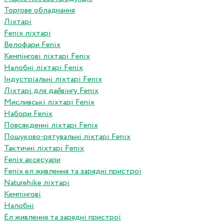
Торгове обладнання
Ліхтарі
Fenix ліхтарі
Велофари Fenix
Кемпінгові ліхтарі Fenix
Налобні ліхтарі Fenix
Індустріальні ліхтарі Fenix
Ліхтарі для дайвінгу Fenix
Мисливські ліхтарі Fenix
Набори Fenix
Повсякденні ліхтарі Fenix
Пошуково-рятувальні ліхтарі Fenix
Тактичні ліхтарі Fenix
Fenix аксесуари
Fenix ел живлення та зарядні пристрої
Naturehike ліхтарі
Кемпінгові
Налобні
Ел живлення та зарядні пристрої