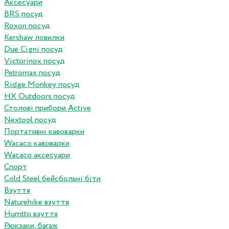
Аксесуари
BRS посуд
Roxon посуд
Kershaw ловилки
Due Cigni посуд
Victorinox посуд
Petromax посуд
Ridge Monkey посуд
HX Outdoors посуд
Столові прибори Active
Nextool посуд
Портативні кавоварки
Wacaco кавоварки
Wacaco аксесуари
Спорт
Cold Steel бейсбольні біти
Взуття
Naturehike взуття
Humtto взуття
Рюкзаки, багаж