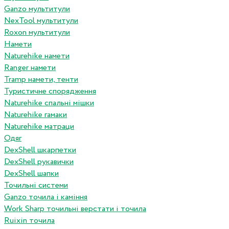
Ganzo мультитули
NexTool мультитули
Roxon мультитули
Намети
Naturehike намети
Ranger намети
Tramp намети, тенти
Туристичне спорядження
Naturehike спальні мішки
Naturehike гамаки
Naturehike матраци
Одяг
DexShell шкарпетки
DexShell рукавички
DexShell шапки
Точильні системи
Ganzo точила і каміння
Work Sharp точильні верстати і точила
Ruixin точила