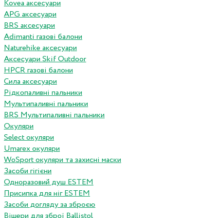
Kovea аксесуари
APG аксесуари
BRS аксесуари
Adimanti газові балони
Naturehike аксесуари
Аксесуари Skif Outdoor
HPCR газові балони
Сила аксесуари
Рідкопаливні пальники
Мультипаливні пальники
BRS Мультипаливні пальники
Окуляри
Select окуляри
Umarex окуляри
WoSport окуляри та захисні маски
Засоби гігієни
Одноразовий душ ESTEM
Присипка для ніг ESTEM
Засоби догляду за зброєю
Вішери для зброї Ballistol