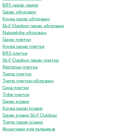
BRS газові лампи
Газові обігрівачі
Kovea газові обігрівачі
Skif Outdoor газові обігрівачі
Naturehike обігрівачі
Газові плитки
Kovea газові плитки
BRS плитки
Skif Outdoor газові плитки
Petromax плитки
Tramp плитки
Tramp плитки-обігрівачі
Сила плитки
Tribe плитки
Газові різаки
Kovea газові різаки
Газові різаки Skif Outdoor
Tramp газові різаки
Аксесуари для пальників