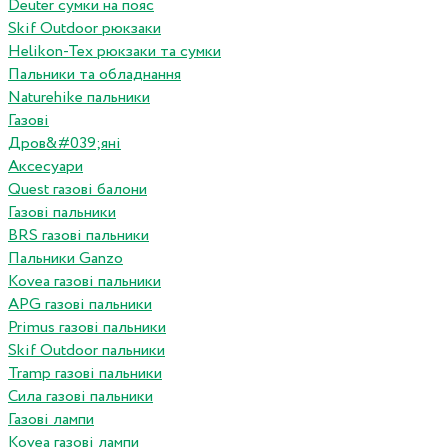
Deuter сумки на пояс
Skif Outdoor рюкзаки
Helikon-Tex рюкзаки та сумки
Пальники та обладнання
Naturehike пальники
Газові
Дров&#039;яні
Аксесуари
Quest газові балони
Газові пальники
BRS газові пальники
Пальники Ganzo
Kovea газові пальники
APG газові пальники
Primus газові пальники
Skif Outdoor пальники
Tramp газові пальники
Сила газові пальники
Газові лампи
Kovea газові лампи