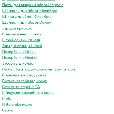
Патчі для чищення зброї Hoppe`s
Шомполи для зброї KleenBore
Щітки для зброї KleenBore
Шомполи для зброї Dewey
Зарядні пристрої
Сонячні панелі Houny
Litheli сонячні панелі
Зарядні станції Litheli
Повербанки Litheli
Повербанки Flextail
Засоби від комах
Flextail багатофункціональні фумігатори
Сольова зброя від комах
Extravel засоби від комах
Репелент-спреї HTA
Lifesystems засоби від комах
Меблі
Naturehike меблі
Столи