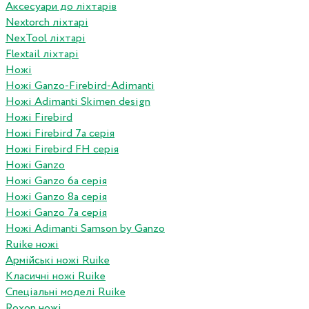
Аксесуари до ліхтарів
Nextorch ліхтарі
NexTool ліхтарі
Flextail ліхтарі
Ножі
Ножі Ganzo-Firebird-Adimanti
Ножі Adimanti Skimen design
Ножі Firebird
Ножі Firebird 7а серія
Ножі Firebird FH серія
Ножі Ganzo
Ножі Ganzo 6а серія
Ножі Ganzo 8а серія
Ножі Ganzo 7а серія
Ножі Adimanti Samson by Ganzo
Ruike ножі
Армійські ножі Ruike
Класичні ножі Ruike
Спеціальні моделі Ruike
Roxon ножi