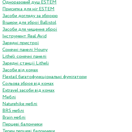
Одноразовий душ ESTEM
Присипка для ніг ESTEM
Засоби догляду за зброєю
Вішери для зброї Ballistol
Засоби для чищення зброї
Інструмент Real Avid
Зарядні пристрої
Сонячні панелі Houny
Litheli сонячні панелі
Зарядні станції Litheli
Засоби від комах
Flextail багатофункціональні фумігатори
Сольова зброя від комах
Extravel засоби від комах
Меблі
Naturehike меблі
BRS меблі
Brain меблі
Перцеві балончики
Терен перцеві балончики