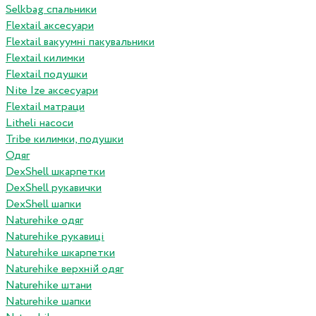
Selkbag спальники
Flextail аксесуари
Flextail вакуумні пакувальники
Flextail килимки
Flextail подушки
Nite Ize аксесуари
Flextail матраци
Litheli насоси
Tribe килимки, подушки
Одяг
DexShell шкарпетки
DexShell рукавички
DexShell шапки
Naturehike одяг
Naturehike рукавиці
Naturehike шкарпетки
Naturehike верхній одяг
Naturehike штани
Naturehike шапки