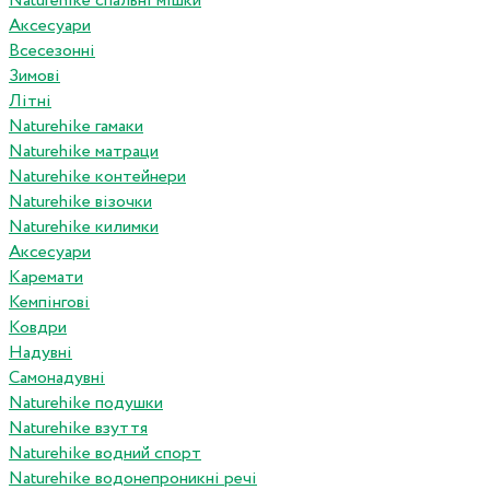
Naturehike спальні мішки
Аксесуари
Всесезонні
Зимові
Літні
Naturehike гамаки
Naturehike матраци
Naturehike контейнери
Naturehike візочки
Naturehike килимки
Аксесуари
Каремати
Кемпінгові
Ковдри
Надувні
Самонадувні
Naturehike подушки
Naturehike взуття
Naturehike водний спорт
Naturehike водонепроникні речі