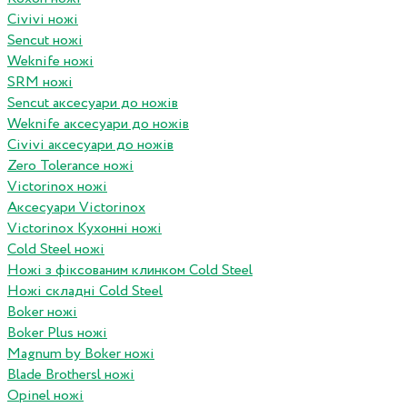
Civivi ножі
Sencut ножі
Weknife ножі
SRM ножі
Sencut аксесуари до ножів
Weknife аксесуари до ножів
Civivi аксесуари до ножів
Zero Tolerance ножі
Victorinox ножі
Аксесуари Victorinox
Victorinox Кухонні ножі
Cold Steel ножі
Ножі з фіксованим клинком Cold Steel
Ножі складні Cold Steel
Boker ножі
Boker Plus ножі
Magnum by Boker ножі
Blade Brothersl ножі
Opinel ножі