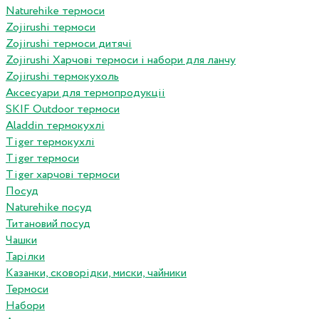
Naturehike термоси
Zojirushi термоси
Zojirushi термоси дитячі
Zojirushi Харчові термоси і набори для ланчу
Zojirushi термокухоль
Аксесуари для термопродукціі
SKIF Outdoor термоси
Aladdin термокухлі
Tiger термокухлі
Tiger термоси
Tiger харчові термоси
Посуд
Naturehike посуд
Титановий посуд
Чашки
Тарілки
Казанки, сковорідки, миски, чайники
Термоси
Набори