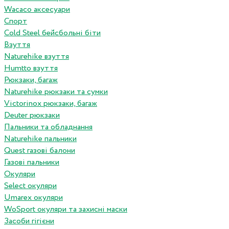
Wacaco аксесуари
Спорт
Cold Steel бейсбольні біти
Взуття
Naturehike взуття
Humtto взуття
Рюкзаки, багаж
Naturehike рюкзаки та сумки
Victorinox рюкзаки, багаж
Deuter рюкзаки
Пальники та обладнання
Naturehike пальники
Quest газові балони
Газові пальники
Окуляри
Select окуляри
Umarex окуляри
WoSport окуляри та захисні маски
Засоби гігієни