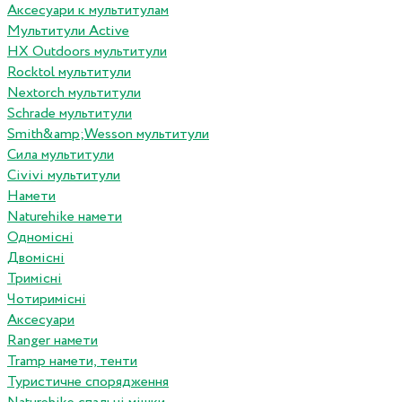
Аксесуари к мультитулам
Мультитули Active
HX Outdoors мультитули
Rocktol мультитули
Nextorch мультитули
Schrade мультитули
Smith&amp;Wesson мультитули
Сила мультитули
Civivi мультитули
Намети
Naturehike намети
Одномісні
Двомісні
Тримісні
Чотиримісні
Аксесуари
Ranger намети
Tramp намети, тенти
Туристичне спорядження