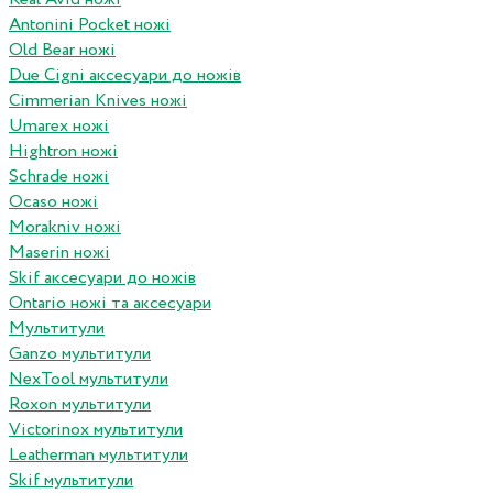
Antonini Pocket ножі
Old Bear ножі
Due Cigni аксесуари до ножів
Cimmerian Knives ножі
Umarex ножі
Hightron ножі
Schrade ножі
Ocaso ножі
Morakniv ножі
Maserin ножі
Skif аксесуари до ножів
Ontario ножі та аксесуари
Мультитули
Ganzo мультитули
NexTool мультитули
Roxon мультитули
Victorinox мультитули
Leatherman мультитули
Skif мультитули