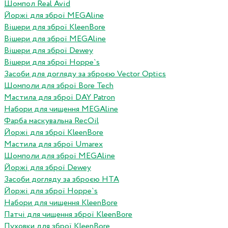
Шомпол Real Avid
Йоржі для зброї MEGAline
Вішери для зброї KleenBore
Вішери для зброї MEGAline
Вішери для зброї Dewey
Вішери для зброї Hoppe`s
Засоби для догляду за зброєю Vector Optics
Шомполи для зброї Bore Tech
Мастила для зброї DAY Patron
Набори для чищення MEGAline
Фарба маскувальна RecOil
Йоржі для зброї KleenBore
Мастила для зброї Umarex
Шомполи для зброї MEGAline
Йоржі для зброї Dewey
Засоби догляду за зброєю HTA
Йоржі для зброї Hoppe`s
Набори для чищення KleenBore
Патчі для чищення зброї KleenBore
Пуховки для зброї KleenBore