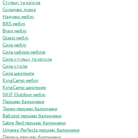
Стільці та крісла
Складані ліжка
Надувні меблі
BRS меблі
Brain меблі
Quest меблі
Сила меблі
Сила набори меблів
Сила стільці та крісла
Сила столи
Сила шезлонги
KingCamp меблі
KingCamp шезлонги
SKIF Outdoor меблі
Перцеві балончики
Терен перцеві балончики
Ballistol перцеві балончики
Sabre Red перцеві балончики
Umarex Perfecta перцеві балончики
Перець перцеві балончики