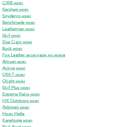
CJRB ножі
Kershaw ножі
Spyderco ножі
Benchmade ножі
Leatherman ножі
Skif ножі
Due Cigni ножі
Buck ножі
Fox Leather аксесуари до ножів
Artisan ножі
Active ножі
CRKT ножі
Olight ножі
Skif Plus ножі
Extrema Ratio ножі
HX Outdoors ножі
Peltonen ножі
Ножі Helle
Kanetsune ножі
Real Avid ножі