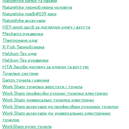
Naturehike кепки та панами
Naturehike термобілизна чоловіча
Naturehike пов&#039;язки
Naturehike аксесуари
HEY-sport засіб за доглядом одягу і взуття
Mechanix рукавички
Thermowave одяг
X-Fish Термобілизна
Helikon-Tex одяг
Helikon-Tex рукавички
HTA Засоби догляду за одягом та взуттяс
Точильні системи
Ganzo точила і каміння
Work Sharp точильні верстати і точила
Work Sharp професiйнi кухоннi точилки электричнi
Work Sharp унiверсальнi точилки электричнi
Work Sharp аксесуари до професiйних кухонних точилок
Work Sharp аксесуари до унiверсальних электричних
точилок
WorkSharp ручні точила