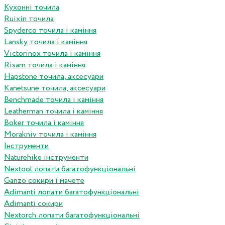
Кухонні точила
Ruixin точила
Spyderco точила і каміння
Lansky точила і каміння
Victorinox точила і каміння
Risam точила і каміння
Hapstone точила, аксесуари
Kanetsune точила, аксесуари
Benchmade точила і каміння
Leatherman точила і каміння
Boker точила і каміння
Morakniv точила і каміння
Інструменти
Naturehike інструменти
Nextool лопати багатофункціональні
Ganzo сокири і мачете
Adimanti лопати багатофункціональні
Adimanti сокири
Nextorch лопати багатофункціональні