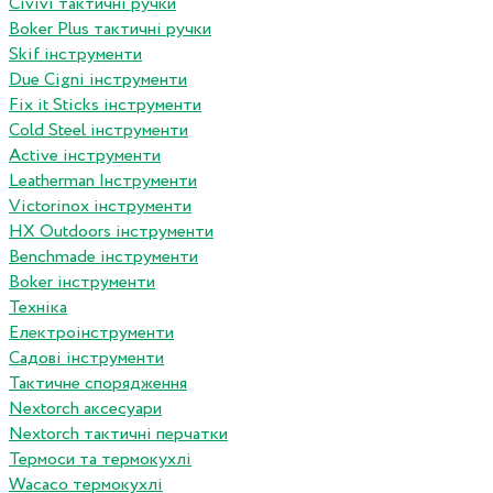
Сivivi тактичні ручки
Boker Plus тактичні ручки
Skif інструменти
Due Cigni інструменти
Fix it Sticks інструменти
Сold Steel інструменти
Active інструменти
Leatherman Інструменти
Victorinox інструменти
HX Outdoors інструменти
Benchmade інструменти
Boker інструменти
Техніка
Електроінструменти
Садові інструменти
Тактичне спорядження
Nextorch аксесуари
Nextorch тактичні перчатки
Термоси та термокухлі
Wacaco термокухлі