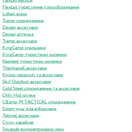
Flextail насоси
Flextail туристичне гідрообладнання
Litheli візки
Tramp спорядження
Deuter аксесуари
Deuter аптечка
Tramp аксесуари
KingCamp спальники
KingCamp туристичні килимки
Кемпинг туристичні килимки
Thermacell аксесуари
Knirps парасолі та аксесуари
Skif Outdoor аксесуари
Cold Steel спорядження та аксесуари
Only Hot грілки
C&amp;M TACTICAL спорядження
Estem душ для військових
Tekmat аксесуари
Сivivi карабіни
Snugpak водонепроникні речі