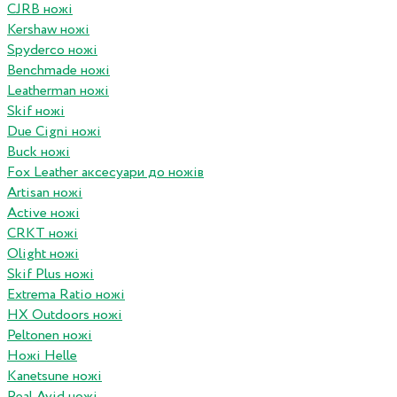
CJRB ножі
Kershaw ножі
Spyderco ножі
Benchmade ножі
Leatherman ножі
Skif ножі
Due Cigni ножі
Buck ножі
Fox Leather аксесуари до ножів
Artisan ножі
Active ножі
CRKT ножі
Olight ножі
Skif Plus ножі
Extrema Ratio ножі
HX Outdoors ножі
Peltonen ножі
Ножі Helle
Kanetsune ножі
Real Avid ножі