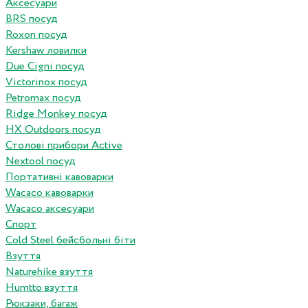
Аксесуари
BRS посуд
Roxon посуд
Kershaw ловилки
Due Cigni посуд
Victorinox посуд
Petromax посуд
Ridge Monkey посуд
HX Outdoors посуд
Столові прибори Active
Nextool посуд
Портативні кавоварки
Wacaco кавоварки
Wacaco аксесуари
Спорт
Cold Steel бейсбольні біти
Взуття
Naturehike взуття
Humtto взуття
Рюкзаки, багаж