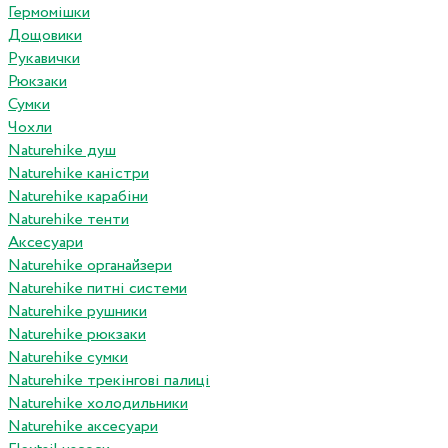
Гермомішки
Дощовики
Рукавички
Рюкзаки
Сумки
Чохли
Naturehike душ
Naturehike каністри
Naturehike карабіни
Naturehike тенти
Аксесуари
Naturehike органайзери
Naturehike питні системи
Naturehike рушники
Naturehike рюкзаки
Naturehike сумки
Naturehike трекінгові палиці
Naturehike холодильники
Naturehike аксесуари