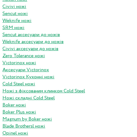
Civivi ножі
Sencut ножі
Weknife ножі
SRM ножі
Sencut аксесуари до ножів
Weknife аксесуари до ножів
Civivi аксесуари до ножів
Zero Tolerance ножі
Victorinox ножі
Аксесуари Victorinox
Victorinox Кухонні ножі
Cold Steel ножі
Ножі з фіксованим клинком Cold Steel
Ножі складні Cold Steel
Boker ножі
Boker Plus ножі
Magnum by Boker ножі
Blade Brothersl ножі
Opinel ножі