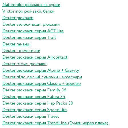
Naturehike рюкзаки та сумки
Victorinox рюкзаки, багаж
Deuter рюкзаки
Deuter велосипедні рюкзаки
Deuter рюкзаки серия ACT lite
Deuter рюкзаки серия Trail
Deuter гаманці
Deuter косметички
Deuter рюкзаки серия Aircontact
Deuter міські рюкзаки
Deuter рюкзаки серия Alpine + Gravity
Deuter підсідельні сумочки і аксесуари
Deuter рюкзаки серия Classic + Spectro
Deuter рюкзаки серия Family 36
Deuter рюкзаки серия Futura 34
Deuter рюкзаки серия Hip Packs 30
Deuter рюкзаки серия Speed lite
Deuter рюкзаки серия Travel
Deuter рюкзаки серия TrendLine (Сумки через плече)