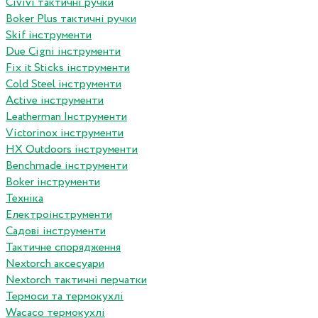
Сivivi тактичні ручки
Boker Plus тактичні ручки
Skif інструменти
Due Cigni інструменти
Fix it Sticks інструменти
Сold Steel інструменти
Active інструменти
Leatherman Інструменти
Victorinox інструменти
HX Outdoors інструменти
Benchmade інструменти
Boker інструменти
Техніка
Електроінструменти
Садові інструменти
Тактичне спорядження
Nextorch аксесуари
Nextorch тактичні перчатки
Термоси та термокухлі
Wacaco термокухлі