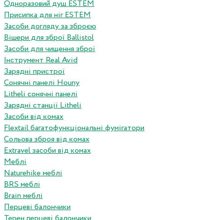
Одноразовий душ ESTEM
Присипка для ніг ESTEM
Засоби догляду за зброєю
Вішери для зброї Ballistol
Засоби для чищення зброї
Інструмент Real Avid
Зарядні пристрої
Сонячні панелі Houny
Litheli сонячні панелі
Зарядні станції Litheli
Засоби від комах
Flextail багатофункціональні фумігатори
Сольова зброя від комах
Extravel засоби від комах
Меблі
Naturehike меблі
BRS меблі
Brain меблі
Перцеві балончики
Терен перцеві балончики