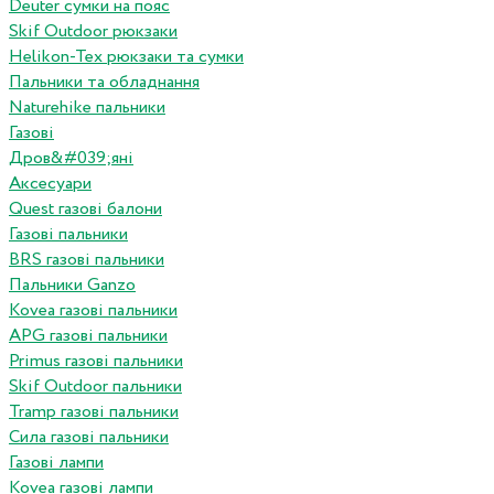
Deuter сумки на пояс
Skif Outdoor рюкзаки
Helikon-Tex рюкзаки та сумки
Пальники та обладнання
Naturehike пальники
Газові
Дров&#039;яні
Аксесуари
Quest газові балони
Газові пальники
BRS газові пальники
Пальники Ganzo
Kovea газові пальники
APG газові пальники
Primus газові пальники
Skif Outdoor пальники
Tramp газові пальники
Сила газові пальники
Газові лампи
Kovea газові лампи