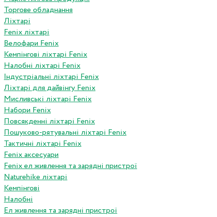
Торгове обладнання
Ліхтарі
Fenix ліхтарі
Велофари Fenix
Кемпінгові ліхтарі Fenix
Налобні ліхтарі Fenix
Індустріальні ліхтарі Fenix
Ліхтарі для дайвінгу Fenix
Мисливські ліхтарі Fenix
Набори Fenix
Повсякденні ліхтарі Fenix
Пошуково-рятувальні ліхтарі Fenix
Тактичні ліхтарі Fenix
Fenix аксесуари
Fenix ел живлення та зарядні пристрої
Naturehike ліхтарі
Кемпінгові
Налобні
Ел живлення та зарядні пристрої