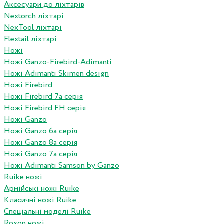
Аксесуари до ліхтарів
Nextorch ліхтарі
NexTool ліхтарі
Flextail ліхтарі
Ножі
Ножі Ganzo-Firebird-Adimanti
Ножі Adimanti Skimen design
Ножі Firebird
Ножі Firebird 7а серія
Ножі Firebird FH серія
Ножі Ganzo
Ножі Ganzo 6а серія
Ножі Ganzo 8а серія
Ножі Ganzo 7а серія
Ножі Adimanti Samson by Ganzo
Ruike ножі
Армійські ножі Ruike
Класичні ножі Ruike
Спеціальні моделі Ruike
Roxon ножi