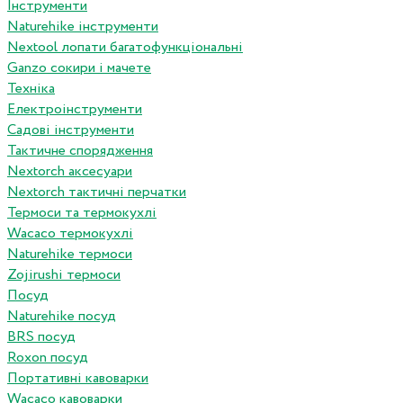
Інструменти
Naturehike інструменти
Nextool лопати багатофункціональні
Ganzo сокири і мачете
Техніка
Електроінструменти
Садові інструменти
Тактичне спорядження
Nextorch аксесуари
Nextorch тактичні перчатки
Термоси та термокухлі
Wacaco термокухлі
Naturehike термоси
Zojirushi термоси
Посуд
Naturehike посуд
BRS посуд
Roxon посуд
Портативні кавоварки
Wacaco кавоварки