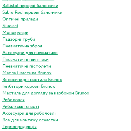
Ballistol перцеві балончики
Sabre Red перцеві балончики
Оптичні прилади
Біноклі
Монокуляри
Підзорні труби
Пневматична зброя
Аксесуари для пневматики
Пневматичні гвинтівки
Пневматичні пістолети
Масла і мастила Brunox
Велосипедні мастила Brunox
Інгібітори корозії Brunox
Мастила для догляду за карбоном Brunox
Риболовля
Рибальські снасті
Аксесуари для риболовлі
Все для монтажу оснастки
Термопродукція