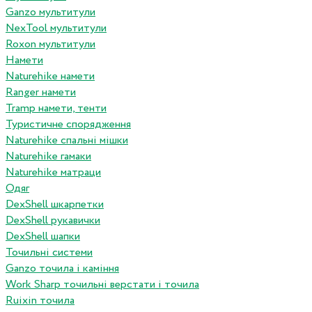
Ganzo мультитули
NexTool мультитули
Roxon мультитули
Намети
Naturehike намети
Ranger намети
Tramp намети, тенти
Туристичне спорядження
Naturehike спальні мішки
Naturehike гамаки
Naturehike матраци
Одяг
DexShell шкарпетки
DexShell рукавички
DexShell шапки
Точильні системи
Ganzo точила і каміння
Work Sharp точильні верстати і точила
Ruixin точила