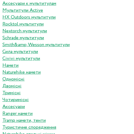
Аксесуари к мультитулам
Мультитули Active
HX Outdoors мультитули
Rocktol мультитули
Nextorch мультитули
Schrade мультитули
Smith&amp;Wesson мультитули
Сила мультитули
Civivi мультитули
Намети
Naturehike намети
Одномісні
Двомісні
Тримісні
Чотиримісні
Аксесуари
Ranger намети
Tramp намети, тенти
Туристичне спорядження