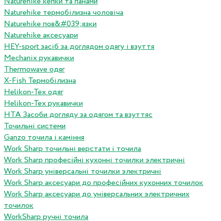
Naturehike кепки та панами
Naturehike термобілизна чоловіча
Naturehike пов&#039;язки
Naturehike аксесуари
HEY-sport засіб за доглядом одягу і взуття
Mechanix рукавички
Thermowave одяг
X-Fish Термобілизна
Helikon-Tex одяг
Helikon-Tex рукавички
HTA Засоби догляду за одягом та взуттяс
Точильні системи
Ganzo точила і каміння
Work Sharp точильні верстати і точила
Work Sharp професiйнi кухоннi точилки электричнi
Work Sharp унiверсальнi точилки электричнi
Work Sharp аксесуари до професiйних кухонних точилок
Work Sharp аксесуари до унiверсальних электричних
точилок
WorkSharp ручні точила