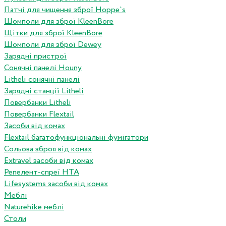
Патчі для чищення зброї Hoppe`s
Шомполи для зброї KleenBore
Щітки для зброї KleenBore
Шомполи для зброї Dewey
Зарядні пристрої
Сонячні панелі Houny
Litheli сонячні панелі
Зарядні станції Litheli
Повербанки Litheli
Повербанки Flextail
Засоби від комах
Flextail багатофункціональні фумігатори
Сольова зброя від комах
Extravel засоби від комах
Репелент-спреї HTA
Lifesystems засоби від комах
Меблі
Naturehike меблі
Столи