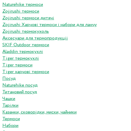
Naturehike термоси
Zojirushi термоси
Zojirushi термоси дитячі
Zojirushi Харчові термоси і набори для ланчу
Zojirushi термокухоль
Аксесуари для термопродукціі
SKIF Outdoor термоси
Aladdin термокухлі
Tiger термокухлі
Tiger термоси
Tiger харчові термоси
Посуд
Naturehike посуд
Титановий посуд
Чашки
Тарілки
Казанки, сковорідки, миски, чайники
Термоси
Набори