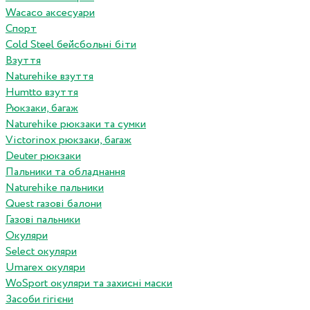
Wacaco аксесуари
Спорт
Cold Steel бейсбольні біти
Взуття
Naturehike взуття
Humtto взуття
Рюкзаки, багаж
Naturehike рюкзаки та сумки
Victorinox рюкзаки, багаж
Deuter рюкзаки
Пальники та обладнання
Naturehike пальники
Quest газові балони
Газові пальники
Окуляри
Select окуляри
Umarex окуляри
WoSport окуляри та захисні маски
Засоби гігієни