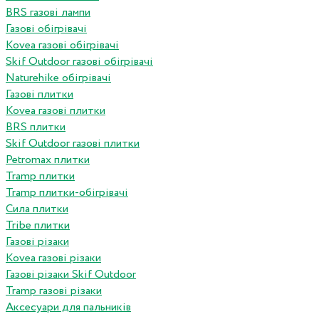
BRS газові лампи
Газові обігрівачі
Kovea газові обігрівачі
Skif Outdoor газові обігрівачі
Naturehike обігрівачі
Газові плитки
Kovea газові плитки
BRS плитки
Skif Outdoor газові плитки
Petromax плитки
Tramp плитки
Tramp плитки-обігрівачі
Сила плитки
Tribe плитки
Газові різаки
Kovea газові різаки
Газові різаки Skif Outdoor
Tramp газові різаки
Аксесуари для пальників