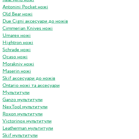
Antonini Pocket ножі
Old Bear ножі
Due Cigni аксесуари до ножів
Cimmerian Knives ножі
Umarex ножі
Hightron ножі
Schrade ножі
Ocaso ножі
Morakniv ножі
Maserin ножі
Skif аксесуари до ножів
Ontario ножі та аксесуари
Мультитули
Ganzo мультитули
NexTool мультитули
Roxon мультитули
Victorinox мультитули
Leatherman мультитули
Skif мультитули