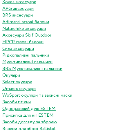
Kovea аксесуари
APG аксесуари
BRS аксесуари
Adimanti газові балони
Naturehike аксесуари
Аксесуари Skif Outdoor
HPCR газові балони
Сила аксесуари
Рідкопаливні пальники
Мультипаливні пальники
BRS Мультипаливні пальники
Окуляри
Select окуляри
Umarex окуляри
WoSport окуляри та захисні маски
Засоби гігієни
Одноразовий душ ESTEM
Присипка для ніг ESTEM
Засоби догляду за зброєю
Вішери для зброї Ballistol