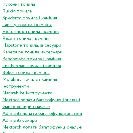
Кухонні точила
Ruixin точила
Spyderco точила і каміння
Lansky точила і каміння
Victorinox точила і каміння
Risam точила і каміння
Hapstone точила, аксесуари
Kanetsune точила, аксесуари
Benchmade точила і каміння
Leatherman точила і каміння
Boker точила і каміння
Morakniv точила і каміння
Інструменти
Naturehike інструменти
Nextool лопати багатофункціональні
Ganzo сокири і мачете
Adimanti лопати багатофункціональні
Adimanti сокири
Nextorch лопати багатофункціональні