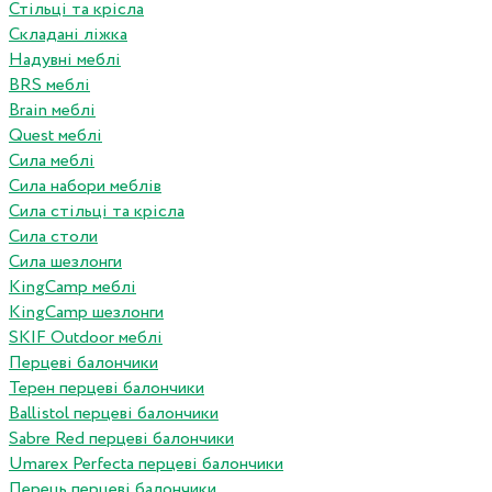
Стільці та крісла
Складані ліжка
Надувні меблі
BRS меблі
Brain меблі
Quest меблі
Сила меблі
Сила набори меблів
Сила стільці та крісла
Сила столи
Сила шезлонги
KingCamp меблі
KingCamp шезлонги
SKIF Outdoor меблі
Перцеві балончики
Терен перцеві балончики
Ballistol перцеві балончики
Sabre Red перцеві балончики
Umarex Perfecta перцеві балончики
Перець перцеві балончики