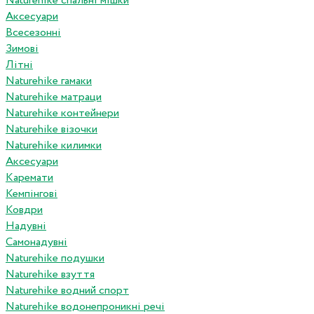
Naturehike спальні мішки
Аксесуари
Всесезонні
Зимові
Літні
Naturehike гамаки
Naturehike матраци
Naturehike контейнери
Naturehike візочки
Naturehike килимки
Аксесуари
Каремати
Кемпінгові
Ковдри
Надувні
Самонадувні
Naturehike подушки
Naturehike взуття
Naturehike водний спорт
Naturehike водонепроникні речі