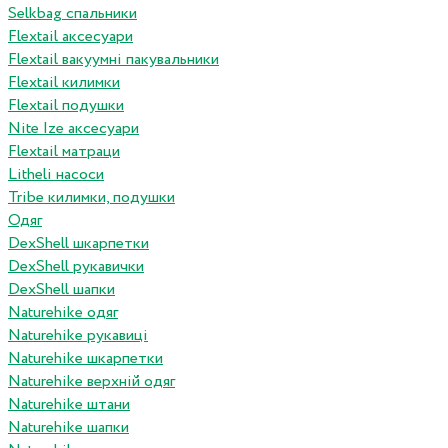
Selkbag спальники
Flextail аксесуари
Flextail вакуумні пакувальники
Flextail килимки
Flextail подушки
Nite Ize аксесуари
Flextail матраци
Litheli насоси
Tribe килимки, подушки
Одяг
DexShell шкарпетки
DexShell рукавички
DexShell шапки
Naturehike одяг
Naturehike рукавиці
Naturehike шкарпетки
Naturehike верхній одяг
Naturehike штани
Naturehike шапки