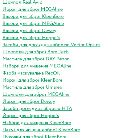
Шомпол Real Avid
Йоржі для зброї MEGAline
Вішери для зброї KleenBore
Вішери для зброї MEGAline
Вішери для зброї Dewey
Вішери для зброї Hoppe`s
Засоби для догляду за зброєю Vector Optics
Шомполи для зброї Bore Tech
Мастила для зброї DAY Patron
Набори для чищення MEGAline
Фарба маскувальна RecOil
Йоржі для зброї KleenBore
Мастила для зброї Umarex
Шомполи для зброї MEGAline
Йоржі для зброї Dewey
Засоби догляду за зброєю HTA
Йоржі для зброї Hoppe`s
Набори для чищення KleenBore
Патчі для чищення зброї KleenBore
Пуховки для зброї KleenBore