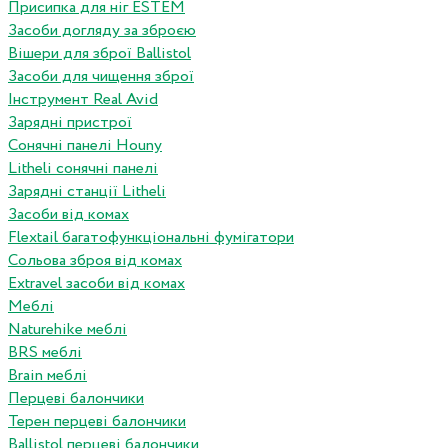
Присипка для ніг ESTEM
Засоби догляду за зброєю
Вішери для зброї Ballistol
Засоби для чищення зброї
Інструмент Real Avid
Зарядні пристрої
Сонячні панелі Houny
Litheli сонячні панелі
Зарядні станції Litheli
Засоби від комах
Flextail багатофункціональні фумігатори
Сольова зброя від комах
Extravel засоби від комах
Меблі
Naturehike меблі
BRS меблі
Brain меблі
Перцеві балончики
Терен перцеві балончики
Ballistol перцеві балончики