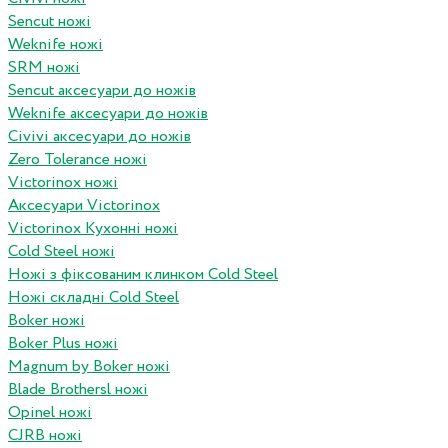
Sencut ножі
Weknife ножі
SRM ножі
Sencut аксесуари до ножів
Weknife аксесуари до ножів
Civivi аксесуари до ножів
Zero Tolerance ножі
Victorinox ножі
Аксесуари Victorinox
Victorinox Кухонні ножі
Cold Steel ножі
Ножі з фіксованим клинком Cold Steel
Ножі складні Cold Steel
Boker ножі
Boker Plus ножі
Magnum by Boker ножі
Blade Brothersl ножі
Opinel ножі
CJRB ножі