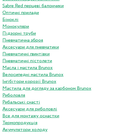
Sabre Red перцеві балончики
Оптичні прилади
Біноклі
Монокуляри
Підзорні труби
Пневматична зброя
Аксесуари для пневматики
Пневматичні гвинтівки
Пневматичні пістолети
Масла і мастила Brunox
Велосипедні мастила Brunox
Інгібітори корозії Brunox
Мастила для догляду за карбоном Brunox
Риболовля
Рибальські снасті
Аксесуари для риболовлі
Все для монтажу оснастки
Термопродукція
Акумулятори холоду