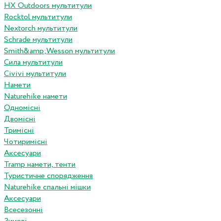
HX Outdoors мультитули
Rocktol мультитули
Nextorch мультитули
Schrade мультитули
Smith&amp;Wesson мультитули
Сила мультитули
Civivi мультитули
Намети
Naturehike намети
Одномісні
Двомісні
Тримісні
Чотиримісні
Аксесуари
Tramp намети, тенти
Туристичне спорядження
Naturehike спальні мішки
Аксесуари
Всесезонні