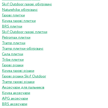
Skif Outdoor газові обігрівачі
Naturehike обігрівачі
Газові плитки
Kovea газові плитки
BRS плитки
Skif Outdoor газові плитки
Petromax плитки
Tramp плитки
Tramp плитки-обігрівачі
Сила плитки
Tribe плитки
Газові різаки
Kovea газові різаки
Газові різаки Skif Outdoor
Tramp газові різаки
Аксесуари для пальників
Kovea аксесуари
APG аксесуари
BRS аксесуари