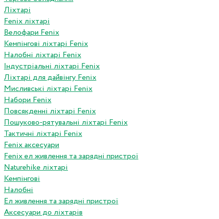
Ліхтарі
Fenix ліхтарі
Велофари Fenix
Кемпінгові ліхтарі Fenix
Налобні ліхтарі Fenix
Індустріальні ліхтарі Fenix
Ліхтарі для дайвінгу Fenix
Мисливські ліхтарі Fenix
Набори Fenix
Повсякденні ліхтарі Fenix
Пошуково-рятувальні ліхтарі Fenix
Тактичні ліхтарі Fenix
Fenix аксесуари
Fenix ел живлення та зарядні пристрої
Naturehike ліхтарі
Кемпінгові
Налобні
Ел живлення та зарядні пристрої
Аксесуари до ліхтарів