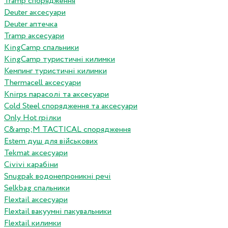
Tramp спорядження
Deuter аксесуари
Deuter аптечка
Tramp аксесуари
KingCamp спальники
KingCamp туристичні килимки
Кемпинг туристичні килимки
Thermacell аксесуари
Knirps парасолі та аксесуари
Cold Steel спорядження та аксесуари
Only Hot грілки
C&amp;M TACTICAL спорядження
Estem душ для військових
Tekmat аксесуари
Сivivi карабіни
Snugpak водонепроникні речі
Selkbag спальники
Flextail аксесуари
Flextail вакуумні пакувальники
Flextail килимки