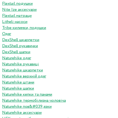
Flextail подушки
Nite Ize аксесуари
Flextail матраци
Litheli насоси
Tribe килимки, подушки
Одяг
DexShell шкарпетки
DexShell рукавички
DexShell шапки
Naturehike одяг
Naturehike рукавиці
Naturehike шкарпетки
Naturehike верхній одяг
Naturehike штани
Naturehike шапки
Naturehike кепки та панами
Naturehike термобілизна чоловіча
Naturehike пов&#039;язки
Naturehike аксесуари