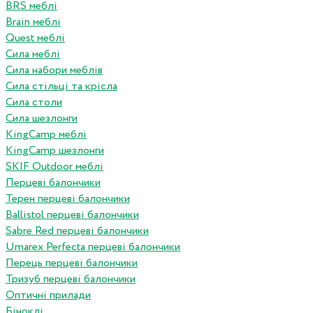
BRS меблі
Brain меблі
Quest меблі
Сила меблі
Сила набори меблів
Сила стільці та крісла
Сила столи
Сила шезлонги
KingCamp меблі
KingCamp шезлонги
SKIF Outdoor меблі
Перцеві балончики
Терен перцеві балончики
Ballistol перцеві балончики
Sabre Red перцеві балончики
Umarex Perfecta перцеві балончики
Перець перцеві балончики
Тризуб перцеві балончики
Оптичні прилади
Біноклі