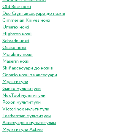
Old Bear ножі
Due Cigni аксесуари до ножів
Cimmerian Knives ножі
Umarex ножі
Hightron ножі
Schrade ножі
Ocaso ножі
Morakniv ножі
Maserin ножі
Skif аксесуари до ножів
Ontario ножі та аксесуари
Мультитули
Ganzo мультитули
NexTool мультитули
Roxon мультитули
Victorinox мультитули
Leatherman мультитули
Аксесуари к мультитулам
Мультитули Active