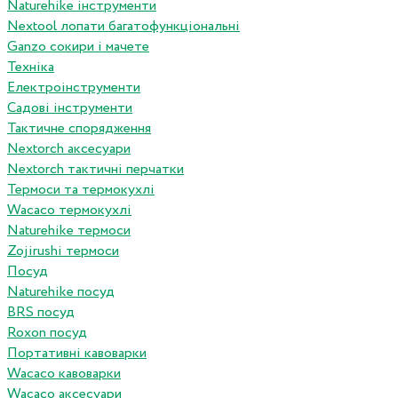
Naturehike інструменти
Nextool лопати багатофункціональні
Ganzo сокири і мачете
Техніка
Електроінструменти
Садові інструменти
Тактичне спорядження
Nextorch аксесуари
Nextorch тактичні перчатки
Термоси та термокухлі
Wacaco термокухлі
Naturehike термоси
Zojirushi термоси
Посуд
Naturehike посуд
BRS посуд
Roxon посуд
Портативні кавоварки
Wacaco кавоварки
Wacaco аксесуари