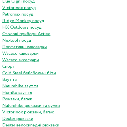
Due Cigni посуд
Victorinox посуд
Petromax посуд
Ridge Monkey посуд
HX Outdoors посуд
Столові прибори Active
Nextool посуд
Портативні кавоварки
Wacaco кавоварки
Wacaco аксесуари
Спорт
Cold Steel бейсбольні біти
Взуття
Naturehike взуття
Humtto взуття
Рюкзаки, багаж
Naturehike рюкзаки та сумки
Victorinox рюкзаки, багаж
Deuter рюкзаки
Deuter велосипедні рюкзаки