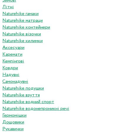
Зимові
Літні
Naturehike гамаки
Naturehike матраци
Naturehike контейнери
Naturehike візочки
Naturehike килимки
Аксесуари
Каремати
Кемпінгові
Ковдри
Надувні
Самонадувні
Naturehike подушки
Naturehike взуття
Naturehike водний спорт
Naturehike водонепроникні речі
Гермомішки
Дощовики
Рукавички