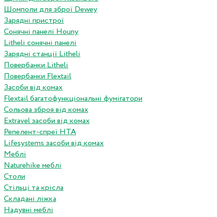
Шомполи для зброї Dewey
Зарядні пристрої
Сонячні панелі Houny
Litheli сонячні панелі
Зарядні станції Litheli
Повербанки Litheli
Повербанки Flextail
Засоби від комах
Flextail багатофункціональні фумігатори
Сольова зброя від комах
Extravel засоби від комах
Репелент-спреї HTA
Lifesystems засоби від комах
Меблі
Naturehike меблі
Столи
Стільці та крісла
Складані ліжка
Надувні меблі