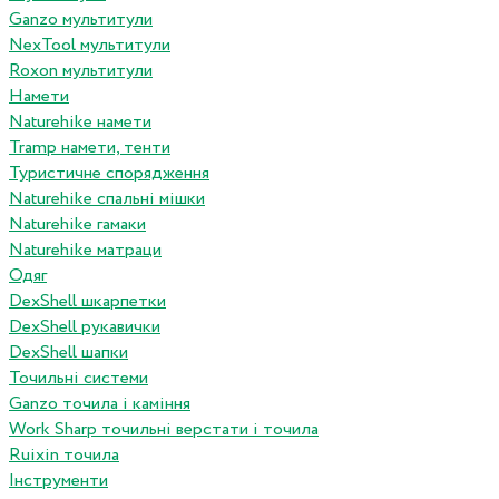
Ganzo мультитули
NexTool мультитули
Roxon мультитули
Намети
Naturehike намети
Tramp намети, тенти
Туристичне спорядження
Naturehike спальні мішки
Naturehike гамаки
Naturehike матраци
Одяг
DexShell шкарпетки
DexShell рукавички
DexShell шапки
Точильні системи
Ganzo точила і каміння
Work Sharp точильні верстати і точила
Ruixin точила
Інструменти