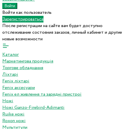
Войти как пользователь
Зарегистрироваться
После регистрации на сайте вам будет доступно
отслеживание состояния заказов, личный кабинет и другие
новые возможности
Каталог
Маркетингова продукція
Торгове обладнання
Ліхтарі
Fenix ліхтарі
Fenix аксесуари
Fenix ел живлення та зарядні пристрої
Ножі
Ножі Ganzo-Firebird-Adimanti
Ruike ножі
Roxon ножi
Мультитули