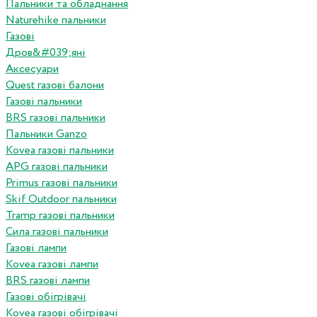
Пальники та обладнання
Naturehike пальники
Газові
Дров&#039;яні
Аксесуари
Quest газові балони
Газові пальники
BRS газові пальники
Пальники Ganzo
Kovea газові пальники
APG газові пальники
Primus газові пальники
Skif Outdoor пальники
Tramp газові пальники
Сила газові пальники
Газові лампи
Kovea газові лампи
BRS газові лампи
Газові обігрівачі
Kovea газові обігрівачі