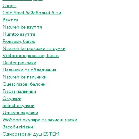
Спорт
Cold Steel бейсбольні біти
Взуття
Naturehike взуття
Humtto взуття
Рюкзаки, багаж
Naturehike рюкзаки та сумки
Victorinox рюкзаки, багаж
Deuter рюкзаки
Пальники та обладнання
Naturehike пальники
Quest газові балони
Газові пальники
Окуляри
Select окуляри
Umarex окуляри
WoSport окуляри та захисні маски
Засоби гігієни
Одноразовий душ ESTEM