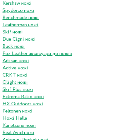
Kershaw ножі
Spyderco ножі
Benchmade ножі
Leatherman ножі
Skif ножі
Due Cigni ножі
Buck ножі
Fox Leather аксесуари до ножів
Artisan ножі
Active ножі
CRKT ножі
Olight ножі
Skif Plus ножі
Extrema Ratio ножі
HX Outdoors ножі
Peltonen ножі
Ножі Helle
Kanetsune ножі
Real Avid ножі
Antonini Pocket ножі