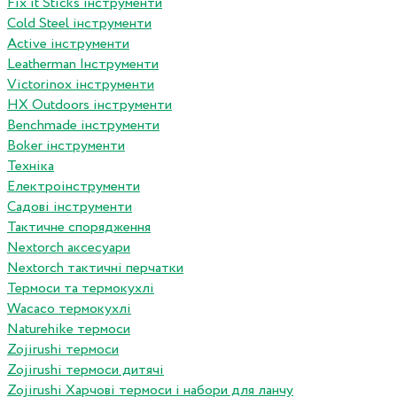
Fix it Sticks інструменти
Сold Steel інструменти
Active інструменти
Leatherman Інструменти
Victorinox інструменти
HX Outdoors інструменти
Benchmade інструменти
Boker інструменти
Техніка
Електроінструменти
Садові інструменти
Тактичне спорядження
Nextorch аксесуари
Nextorch тактичні перчатки
Термоси та термокухлі
Wacaco термокухлі
Naturehike термоси
Zojirushi термоси
Zojirushi термоси дитячі
Zojirushi Харчові термоси і набори для ланчу