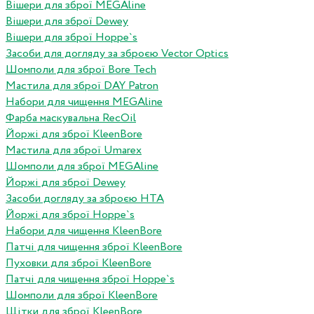
Вішери для зброї MEGAline
Вішери для зброї Dewey
Вішери для зброї Hoppe`s
Засоби для догляду за зброєю Vector Optics
Шомполи для зброї Bore Tech
Мастила для зброї DAY Patron
Набори для чищення MEGAline
Фарба маскувальна RecOil
Йоржі для зброї KleenBore
Мастила для зброї Umarex
Шомполи для зброї MEGAline
Йоржі для зброї Dewey
Засоби догляду за зброєю HTA
Йоржі для зброї Hoppe`s
Набори для чищення KleenBore
Патчі для чищення зброї KleenBore
Пуховки для зброї KleenBore
Патчі для чищення зброї Hoppe`s
Шомполи для зброї KleenBore
Щітки для зброї KleenBore