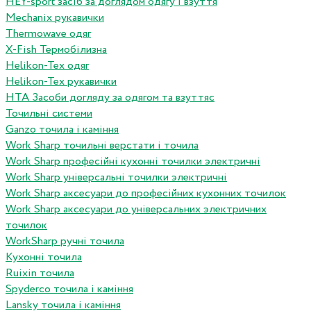
HEY-sport засіб за доглядом одягу і взуття
Mechanix рукавички
Thermowave одяг
X-Fish Термобілизна
Helikon-Tex одяг
Helikon-Tex рукавички
HTA Засоби догляду за одягом та взуттяс
Точильні системи
Ganzo точила і каміння
Work Sharp точильні верстати і точила
Work Sharp професiйнi кухоннi точилки электричнi
Work Sharp унiверсальнi точилки электричнi
Work Sharp аксесуари до професiйних кухонних точилок
Work Sharp аксесуари до унiверсальних электричних
точилок
WorkSharp ручні точила
Кухонні точила
Ruixin точила
Spyderco точила і каміння
Lansky точила і каміння