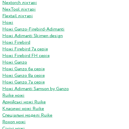
Nextorch ліхтарі
NexTool ліхтарі
Flextail ліхтарі
Ножі
Ножі Ganzo-Firebird-Adimanti
Ножі Adimanti Skimen design
Ножі Firebird
Ножі Firebird 7а серія
Ножі Firebird FH серія
Ножі Ganzo
Ножі Ganzo 6а серія
Ножі Ganzo 8а серія
Ножі Ganzo 7а серія
Ножі Adimanti Samson by Ganzo
Ruike ножі
Армійські ножі Ruike
Класичні ножі Ruike
Спеціальні моделі Ruike
Roxon ножi
Civivi ножі