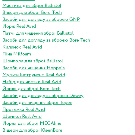
Мастила для зброї Ballistol
Вішери для зброї Bore Tech
Засоби для догляду за зброєю GNP
Йорж Real Avid
Патчі для чищення зброї Ballistol
Засоби для догляду за зброєю Bore Tech
Килимок Real Avid
Піна Milfoam
Шомполи для зброї Ballistol
Засоби для чищення Hoppe`s
Мульти Інструмент Real Avid
Набір для чистки Real Avid
Йоржі для зброї Bore Tech
Засоби для догляду за зброєю Dewey
Засоби для чищення зброї Терен
Протяжка Real Avid
Шомпол Real Avid
Йоржі для зброї MEGAline
Вішери для зброї KleenBore