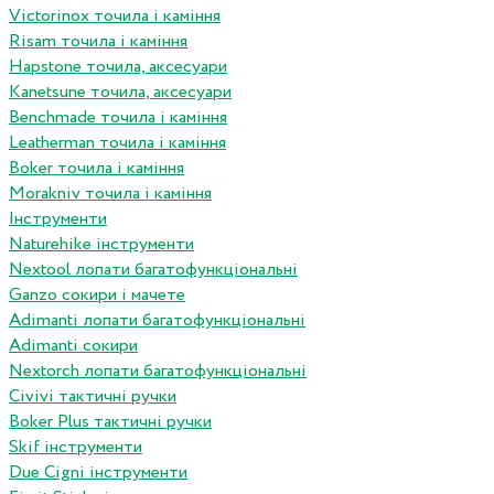
Victorinox точила і каміння
Risam точила і каміння
Hapstone точила, аксесуари
Kanetsune точила, аксесуари
Benchmade точила і каміння
Leatherman точила і каміння
Boker точила і каміння
Morakniv точила і каміння
Інструменти
Naturehike інструменти
Nextool лопати багатофункціональні
Ganzo сокири і мачете
Adimanti лопати багатофункціональні
Adimanti сокири
Nextorch лопати багатофункціональні
Сivivi тактичні ручки
Boker Plus тактичні ручки
Skif інструменти
Due Cigni інструменти