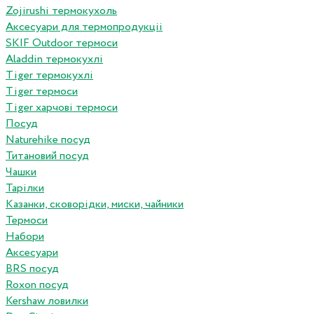
Zojirushi термокухоль
Аксесуари для термопродукціі
SKIF Outdoor термоси
Aladdin термокухлі
Tiger термокухлі
Tiger термоси
Tiger харчові термоси
Посуд
Naturehike посуд
Титановий посуд
Чашки
Тарілки
Казанки, сковорідки, миски, чайники
Термоси
Набори
Аксесуари
BRS посуд
Roxon посуд
Kershaw ловилки