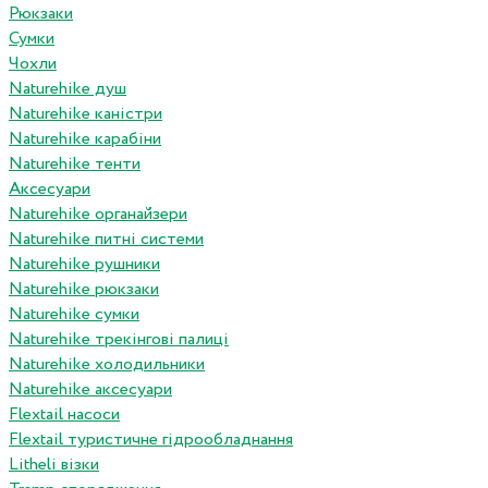
Рюкзаки
Сумки
Чохли
Naturehike душ
Naturehike каністри
Naturehike карабіни
Naturehike тенти
Аксесуари
Naturehike органайзери
Naturehike питні системи
Naturehike рушники
Naturehike рюкзаки
Naturehike сумки
Naturehike трекінгові палиці
Naturehike холодильники
Naturehike аксесуари
Flextail насоси
Flextail туристичне гідрообладнання
Litheli візки