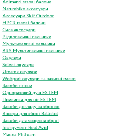
Adimanti газові балони
Naturehike аксесуари
Аксесуари Skif Outdoor
HPCR газові балони
Сила аксесуари
Рідкопаливні пальники
Мультипаливні пальники
BRS Мультипаливні пальники
Окуляри
Select окуляри
Umarex окуляри
WoSport окуляри та захисні маски
Засоби гігієни
Одноразовий душ ESTEM
Присипка для ніг ESTEM
Засоби догляду за зброєю
Вішери для зброї Ballistol
Засоби для чищення зброї
Інструмент Real Avid
Масла Milfoam