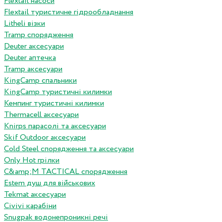
Flextail насоси
Flextail туристичне гідрообладнання
Litheli візки
Tramp спорядження
Deuter аксесуари
Deuter аптечка
Tramp аксесуари
KingCamp спальники
KingCamp туристичні килимки
Кемпинг туристичні килимки
Thermacell аксесуари
Knirps парасолі та аксесуари
Skif Outdoor аксесуари
Cold Steel спорядження та аксесуари
Only Hot грілки
C&amp;M TACTICAL спорядження
Estem душ для військових
Tekmat аксесуари
Сivivi карабіни
Snugpak водонепроникні речі