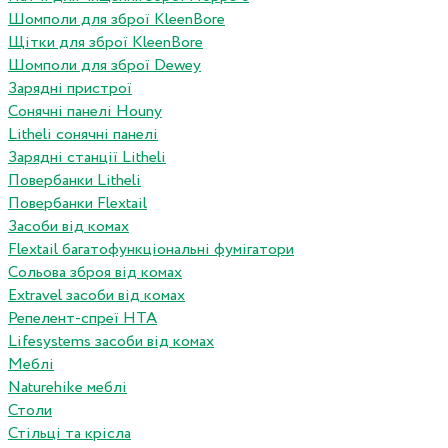
Шомполи для зброї KleenBore
Щітки для зброї KleenBore
Шомполи для зброї Dewey
Зарядні пристрої
Сонячні панелі Houny
Litheli сонячні панелі
Зарядні станції Litheli
Повербанки Litheli
Повербанки Flextail
Засоби від комах
Flextail багатофункціональні фумігатори
Сольова зброя від комах
Extravel засоби від комах
Репелент-спреї HTA
Lifesystems засоби від комах
Меблі
Naturehike меблі
Столи
Стільці та крісла