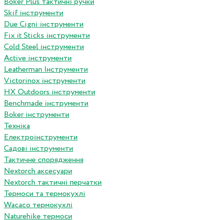
Boker Plus тактичні ручки
Skif інструменти
Due Cigni інструменти
Fix it Sticks інструменти
Сold Steel інструменти
Active інструменти
Leatherman Інструменти
Victorinox інструменти
HX Outdoors інструменти
Benchmade інструменти
Boker інструменти
Техніка
Електроінструменти
Садові інструменти
Тактичне спорядження
Nextorch аксесуари
Nextorch тактичні перчатки
Термоси та термокухлі
Wacaco термокухлі
Naturehike термоси