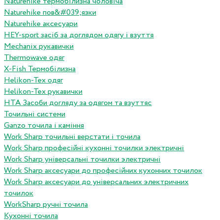
Naturehike термобілизна чоловіча
Naturehike пов&#039;язки
Naturehike аксесуари
HEY-sport засіб за доглядом одягу і взуття
Mechanix рукавички
Thermowave одяг
X-Fish Термобілизна
Helikon-Tex одяг
Helikon-Tex рукавички
HTA Засоби догляду за одягом та взуттяс
Точильні системи
Ganzo точила і каміння
Work Sharp точильні верстати і точила
Work Sharp професiйнi кухоннi точилки электричнi
Work Sharp унiверсальнi точилки электричнi
Work Sharp аксесуари до професiйних кухонних точилок
Work Sharp аксесуари до унiверсальних электричних
точилок
WorkSharp ручні точила
Кухонні точила