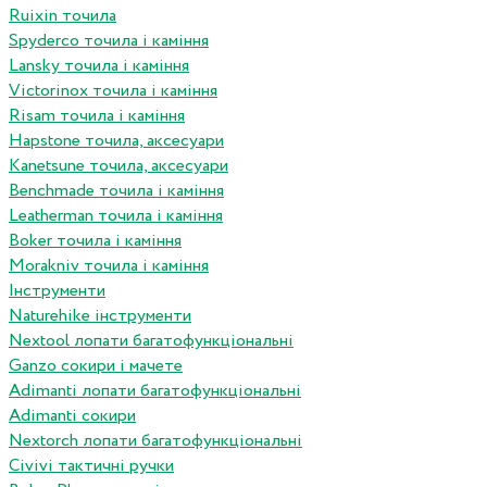
Ruixin точила
Spyderco точила і каміння
Lansky точила і каміння
Victorinox точила і каміння
Risam точила і каміння
Hapstone точила, аксесуари
Kanetsune точила, аксесуари
Benchmade точила і каміння
Leatherman точила і каміння
Boker точила і каміння
Morakniv точила і каміння
Інструменти
Naturehike інструменти
Nextool лопати багатофункціональні
Ganzo сокири і мачете
Adimanti лопати багатофункціональні
Adimanti сокири
Nextorch лопати багатофункціональні
Сivivi тактичні ручки