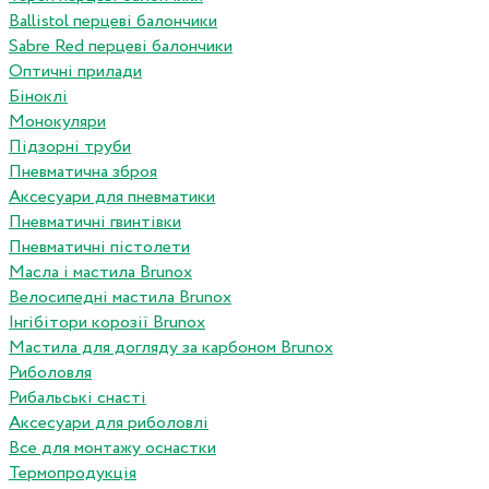
Ballistol перцеві балончики
Sabre Red перцеві балончики
Оптичні прилади
Біноклі
Монокуляри
Підзорні труби
Пневматична зброя
Аксесуари для пневматики
Пневматичні гвинтівки
Пневматичні пістолети
Масла і мастила Brunox
Велосипедні мастила Brunox
Інгібітори корозії Brunox
Мастила для догляду за карбоном Brunox
Риболовля
Рибальські снасті
Аксесуари для риболовлі
Все для монтажу оснастки
Термопродукція