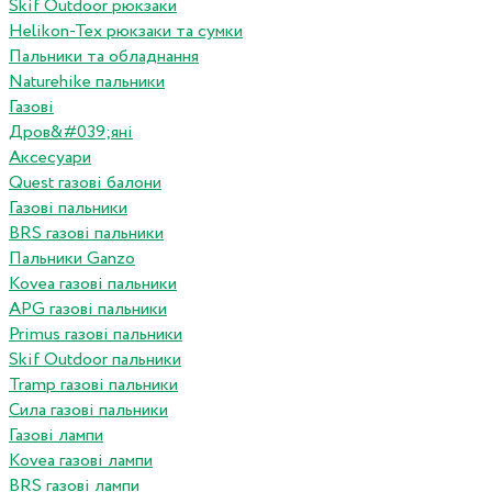
Skif Outdoor рюкзаки
Helikon-Tex рюкзаки та сумки
Пальники та обладнання
Naturehike пальники
Газові
Дров&#039;яні
Аксесуари
Quest газові балони
Газові пальники
BRS газові пальники
Пальники Ganzo
Kovea газові пальники
APG газові пальники
Primus газові пальники
Skif Outdoor пальники
Tramp газові пальники
Сила газові пальники
Газові лампи
Kovea газові лампи
BRS газові лампи