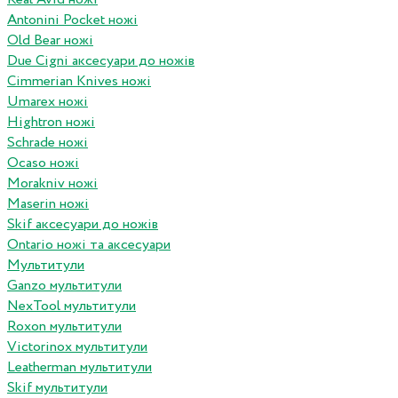
Antonini Pocket ножі
Old Bear ножі
Due Cigni аксесуари до ножів
Cimmerian Knives ножі
Umarex ножі
Hightron ножі
Schrade ножі
Ocaso ножі
Morakniv ножі
Maserin ножі
Skif аксесуари до ножів
Ontario ножі та аксесуари
Мультитули
Ganzo мультитули
NexTool мультитули
Roxon мультитули
Victorinox мультитули
Leatherman мультитули
Skif мультитули