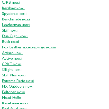
CJRB ножі
Kershaw ножі
Spyderco ножі
Benchmade ножі
Leatherman ножі
Skif ножі
Due Cigni ножі
Buck ножі
Fox Leather аксесуари до ножів
Artisan ножі
Active ножі
CRKT ножі
Olight ножі
Skif Plus ножі
Extrema Ratio ножі
HX Outdoors ножі
Peltonen ножі
Ножі Helle
Kanetsune ножі
Real Avid ножі