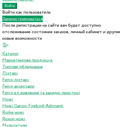
Войти как пользователь
Зарегистрироваться
После регистрации на сайте вам будет доступно
отслеживание состояния заказов, личный кабинет и другие
новые возможности
Каталог
Маркетингова продукція
Торгове обладнання
Ліхтарі
Fenix ліхтарі
Fenix аксесуари
Fenix ел живлення та зарядні пристрої
Ножі
Ножі Ganzo-Firebird-Adimanti
Ruike ножі
Roxon ножi
Мультитули