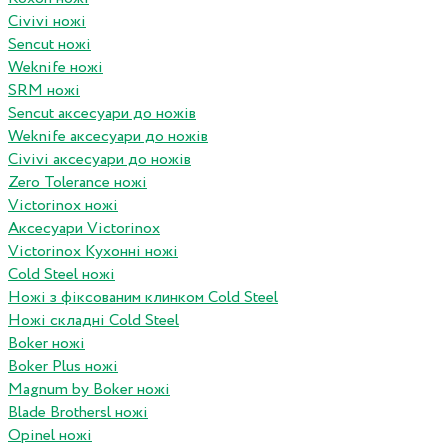
Civivi ножі
Sencut ножі
Weknife ножі
SRM ножі
Sencut аксесуари до ножів
Weknife аксесуари до ножів
Civivi аксесуари до ножів
Zero Tolerance ножі
Victorinox ножі
Аксесуари Victorinox
Victorinox Кухонні ножі
Cold Steel ножі
Ножі з фіксованим клинком Cold Steel
Ножі складні Cold Steel
Boker ножі
Boker Plus ножі
Magnum by Boker ножі
Blade Brothersl ножі
Opinel ножі