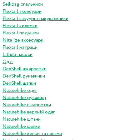
Selkbag спальники
Flextail аксесуари
Flextail вакуумні пакувальники
Flextail килимки
Flextail подушки
Nite Ize аксесуари
Flextail матраци
Litheli насоси
Одяг
DexShell шкарпетки
DexShell рукавички
DexShell шапки
Naturehike одяг
Naturehike рукавиці
Naturehike шкарпетки
Naturehike верхній одяг
Naturehike штани
Naturehike шапки
Naturehike кепки та панами