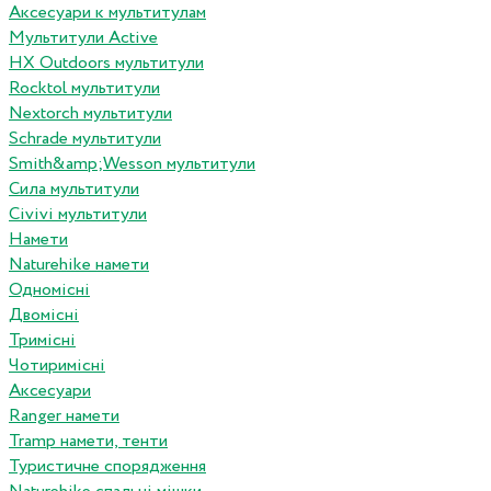
Аксесуари к мультитулам
Мультитули Active
HX Outdoors мультитули
Rocktol мультитули
Nextorch мультитули
Schrade мультитули
Smith&amp;Wesson мультитули
Сила мультитули
Civivi мультитули
Намети
Naturehike намети
Одномісні
Двомісні
Тримісні
Чотиримісні
Аксесуари
Ranger намети
Tramp намети, тенти
Туристичне спорядження