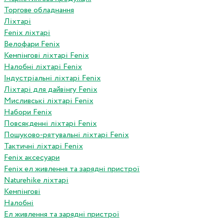
Торгове обладнання
Ліхтарі
Fenix ліхтарі
Велофари Fenix
Кемпінгові ліхтарі Fenix
Налобні ліхтарі Fenix
Індустріальні ліхтарі Fenix
Ліхтарі для дайвінгу Fenix
Мисливські ліхтарі Fenix
Набори Fenix
Повсякденні ліхтарі Fenix
Пошуково-рятувальні ліхтарі Fenix
Тактичні ліхтарі Fenix
Fenix аксесуари
Fenix ел живлення та зарядні пристрої
Naturehike ліхтарі
Кемпінгові
Налобні
Ел живлення та зарядні пристрої