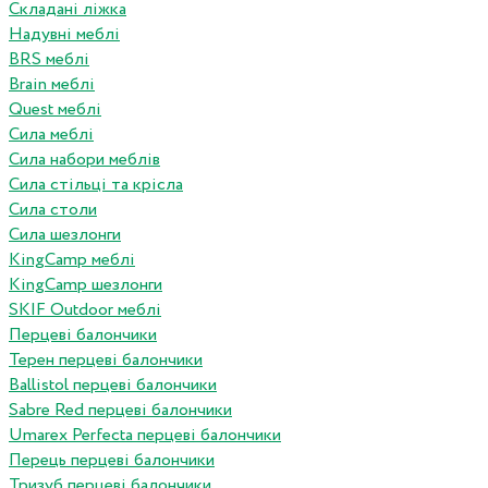
Складані ліжка
Надувні меблі
BRS меблі
Brain меблі
Quest меблі
Сила меблі
Сила набори меблів
Сила стільці та крісла
Сила столи
Сила шезлонги
KingCamp меблі
KingCamp шезлонги
SKIF Outdoor меблі
Перцеві балончики
Терен перцеві балончики
Ballistol перцеві балончики
Sabre Red перцеві балончики
Umarex Perfecta перцеві балончики
Перець перцеві балончики
Тризуб перцеві балончики