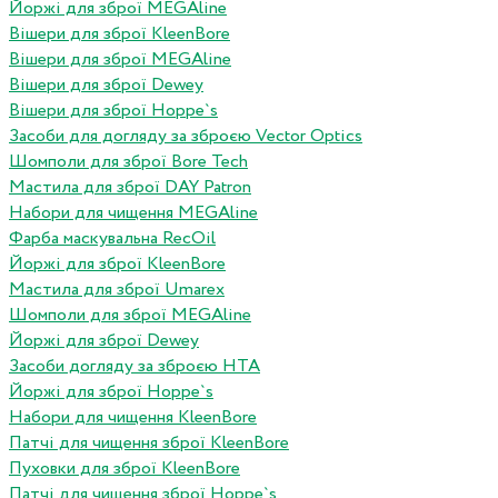
Йоржі для зброї MEGAline
Вішери для зброї KleenBore
Вішери для зброї MEGAline
Вішери для зброї Dewey
Вішери для зброї Hoppe`s
Засоби для догляду за зброєю Vector Optics
Шомполи для зброї Bore Tech
Мастила для зброї DAY Patron
Набори для чищення MEGAline
Фарба маскувальна RecOil
Йоржі для зброї KleenBore
Мастила для зброї Umarex
Шомполи для зброї MEGAline
Йоржі для зброї Dewey
Засоби догляду за зброєю HTA
Йоржі для зброї Hoppe`s
Набори для чищення KleenBore
Патчі для чищення зброї KleenBore
Пуховки для зброї KleenBore
Патчі для чищення зброї Hoppe`s