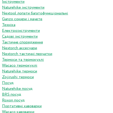
Інструменти
Naturehike інструменти
Nextool лопати багатофункціональні
Ganzo сокири і мачете
Техніка
Електроінструменти
Садові інструменти
Тактичне спорядження
Nextorch аксесуари
Nextorch тактичні перчатки
Термоси та термокухлі
Wacaco термокухлі
Naturehike термоси
Zojirushi термоси
Посуд
Naturehike посуд
BRS посуд
Roxon посуд
Портативні кавоварки
Wacaco кавоварки