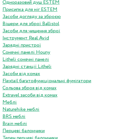
Одноразовий душ ESTEM
Присипка для ніг ESTEM
Засоби догляду за зброєю
Вішери для зброї Ballistol
Засоби для чищення зброї
Інструмент Real Avid
Зарядні пристрої
Сонячні панелі Houny
Litheli сонячні панелі
Зарядні станції Litheli
Засоби від комах
Flextail багатофункціональні фумігатори
Сольова зброя від комах
Extravel засоби від комах
Меблі
Naturehike меблі
BRS меблі
Brain меблі
Перцеві балончики
Терен перцеві балончики