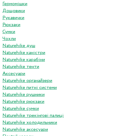
Гермомішки
Дощовики
Рукавички
Рюкзаки
Сумки
Чохли
Naturehike душ
Naturehike каністри
Naturehike карабіни
Naturehike тенти
Аксесуари
Naturehike органайзери
Naturehike питні системи
Naturehike рушники
Naturehike рюкзаки
Naturehike сумки
Naturehike трекінгові палиці
Naturehike холодильники
Naturehike аксесуари