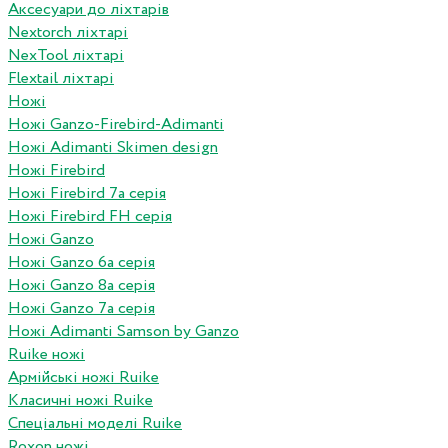
Аксесуари до ліхтарів
Nextorch ліхтарі
NexTool ліхтарі
Flextail ліхтарі
Ножі
Ножі Ganzo-Firebird-Adimanti
Ножі Adimanti Skimen design
Ножі Firebird
Ножі Firebird 7а серія
Ножі Firebird FH серія
Ножі Ganzo
Ножі Ganzo 6а серія
Ножі Ganzo 8а серія
Ножі Ganzo 7а серія
Ножі Adimanti Samson by Ganzo
Ruike ножі
Армійські ножі Ruike
Класичні ножі Ruike
Спеціальні моделі Ruike
Roxon ножi