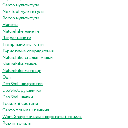
Ganzo мультитули
NexTool мультитули
Roxon мультитули
Намети
Naturehike намети
Ranger намети
Tramp намети, тенти
Туристичне спорядження
Naturehike спальні мішки
Naturehike гамаки
Naturehike матраци
Одяг
DexShell шкарпетки
DexShell рукавички
DexShell шапки
Точильні системи
Ganzo точила і каміння
Work Sharp точильні верстати і точила
Ruixin точила