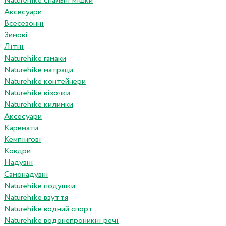
Naturehike спальні мішки
Аксесуари
Всесезонні
Зимові
Літні
Naturehike гамаки
Naturehike матраци
Naturehike контейнери
Naturehike візочки
Naturehike килимки
Аксесуари
Каремати
Кемпінгові
Ковдри
Надувні
Самонадувні
Naturehike подушки
Naturehike взуття
Naturehike водний спорт
Naturehike водонепроникні речі