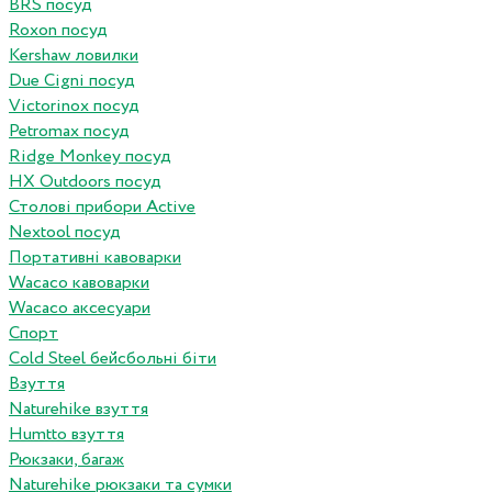
BRS посуд
Roxon посуд
Kershaw ловилки
Due Cigni посуд
Victorinox посуд
Petromax посуд
Ridge Monkey посуд
HX Outdoors посуд
Столові прибори Active
Nextool посуд
Портативні кавоварки
Wacaco кавоварки
Wacaco аксесуари
Спорт
Cold Steel бейсбольні біти
Взуття
Naturehike взуття
Humtto взуття
Рюкзаки, багаж
Naturehike рюкзаки та сумки