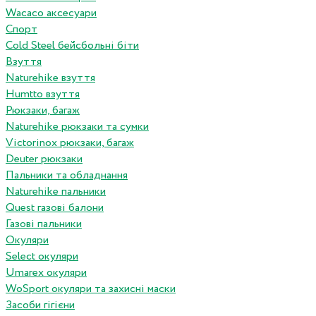
Wacaco аксесуари
Спорт
Cold Steel бейсбольні біти
Взуття
Naturehike взуття
Humtto взуття
Рюкзаки, багаж
Naturehike рюкзаки та сумки
Victorinox рюкзаки, багаж
Deuter рюкзаки
Пальники та обладнання
Naturehike пальники
Quest газові балони
Газові пальники
Окуляри
Select окуляри
Umarex окуляри
WoSport окуляри та захисні маски
Засоби гігієни