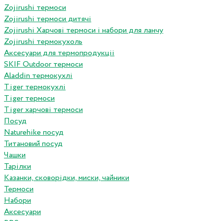
Zojirushi термоси
Zojirushi термоси дитячі
Zojirushi Харчові термоси і набори для ланчу
Zojirushi термокухоль
Аксесуари для термопродукціі
SKIF Outdoor термоси
Aladdin термокухлі
Tiger термокухлі
Tiger термоси
Tiger харчові термоси
Посуд
Naturehike посуд
Титановий посуд
Чашки
Тарілки
Казанки, сковорідки, миски, чайники
Термоси
Набори
Аксесуари