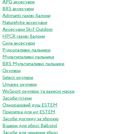
APG аксесуари
BRS аксесуари
Adimanti газові балони
Naturehike аксесуари
Аксесуари Skif Outdoor
HPCR газові балони
Сила аксесуари
Рідкопаливні пальники
Мультипаливні пальники
BRS Мультипаливні пальники
Окуляри
Select окуляри
Umarex окуляри
WoSport окуляри та захисні маски
Засоби гігієни
Одноразовий душ ESTEM
Присипка для ніг ESTEM
Засоби догляду за зброєю
Вішери для зброї Ballistol
Засоби для чищення зброї