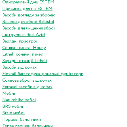
Одноразовий душ ESTEM
Присипка для ніг ESTEM
Засоби догляду за зброєю
Вішери для зброї Ballistol
Засоби для чищення зброї
Інструмент Real Avid
Зарядні пристрої
Сонячні панелі Houny
Litheli сонячні панелі
Зарядні станції Litheli
Засоби від комах
Flextail багатофункціональні фумігатори
Сольова зброя від комах
Extravel засоби від комах
Меблі
Naturehike меблі
BRS меблі
Brain меблі
Перцеві балончики
Терен перцеві балончики