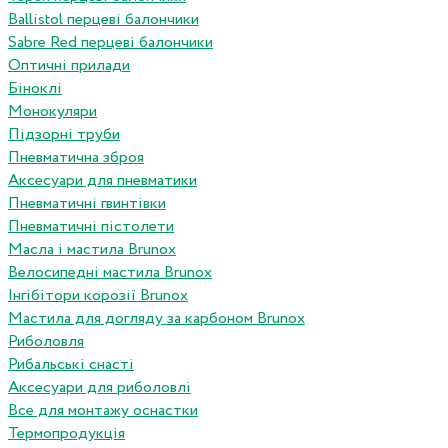
Ballistol перцеві балончики
Sabre Red перцеві балончики
Оптичні прилади
Біноклі
Монокуляри
Підзорні труби
Пневматична зброя
Аксесуари для пневматики
Пневматичні гвинтівки
Пневматичні пістолети
Масла і мастила Brunox
Велосипедні мастила Brunox
Інгібітори корозії Brunox
Мастила для догляду за карбоном Brunox
Риболовля
Рибальські снасті
Аксесуари для риболовлі
Все для монтажу оснастки
Термопродукція