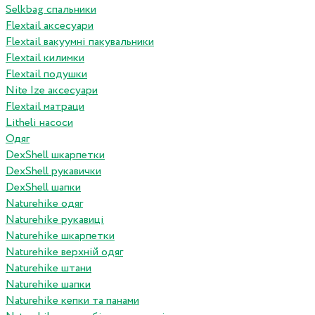
Selkbag спальники
Flextail аксесуари
Flextail вакуумні пакувальники
Flextail килимки
Flextail подушки
Nite Ize аксесуари
Flextail матраци
Litheli насоси
Одяг
DexShell шкарпетки
DexShell рукавички
DexShell шапки
Naturehike одяг
Naturehike рукавиці
Naturehike шкарпетки
Naturehike верхній одяг
Naturehike штани
Naturehike шапки
Naturehike кепки та панами