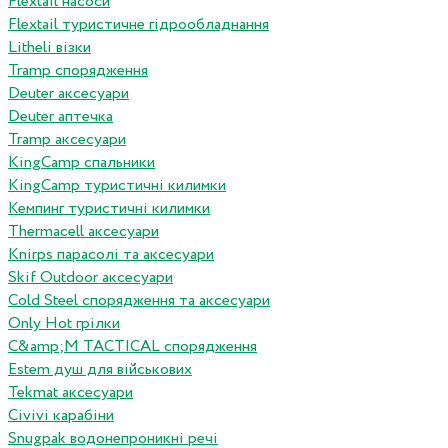
Flextail насоси
Flextail туристичне гідрообладнання
Litheli візки
Tramp спорядження
Deuter аксесуари
Deuter аптечка
Tramp аксесуари
KingCamp спальники
KingCamp туристичні килимки
Кемпинг туристичні килимки
Thermacell аксесуари
Knirps парасолі та аксесуари
Skif Outdoor аксесуари
Cold Steel спорядження та аксесуари
Only Hot грілки
C&amp;M TACTICAL спорядження
Estem душ для військових
Tekmat аксесуари
Сivivi карабіни
Snugpak водонепроникні речі