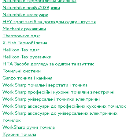
Naturehike термобілизна чоловіча
Naturehike пов&#039;язки
Naturehike аксесуари
HEY-sport засіб за доглядом одягу і взуття
Mechanix рукавички
Thermowave одяг
X-Fish Термобілизна
Helikon-Tex одяг
Helikon-Tex рукавички
HTA Засоби догляду за одягом та взуттяс
Точильні системи
Ganzo точила і каміння
Work Sharp точильні верстати і точила
Work Sharp професiйнi кухоннi точилки электричнi
Work Sharp унiверсальнi точилки электричнi
Work Sharp аксесуари до професiйних кухонних точилок
Work Sharp аксесуари до унiверсальних электричних
точилок
WorkSharp ручні точила
Кухонні точила