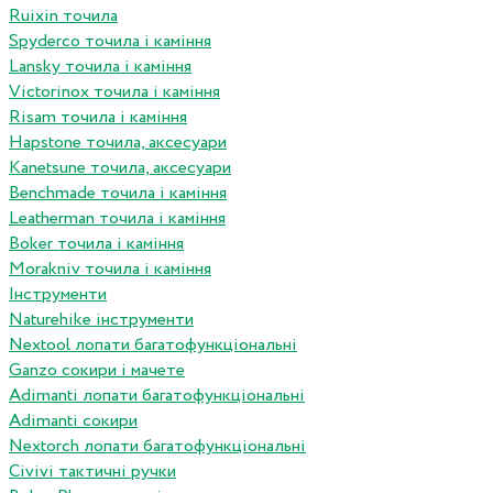
Ruixin точила
Spyderco точила і каміння
Lansky точила і каміння
Victorinox точила і каміння
Risam точила і каміння
Hapstone точила, аксесуари
Kanetsune точила, аксесуари
Benchmade точила і каміння
Leatherman точила і каміння
Boker точила і каміння
Morakniv точила і каміння
Інструменти
Naturehike інструменти
Nextool лопати багатофункціональні
Ganzo сокири і мачете
Adimanti лопати багатофункціональні
Adimanti сокири
Nextorch лопати багатофункціональні
Сivivi тактичні ручки