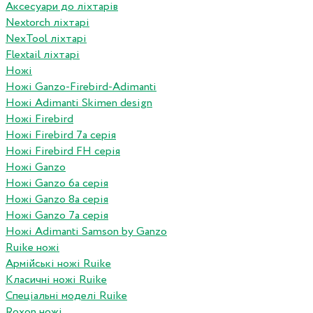
Аксесуари до ліхтарів
Nextorch ліхтарі
NexTool ліхтарі
Flextail ліхтарі
Ножі
Ножі Ganzo-Firebird-Adimanti
Ножі Adimanti Skimen design
Ножі Firebird
Ножі Firebird 7а серія
Ножі Firebird FH серія
Ножі Ganzo
Ножі Ganzo 6а серія
Ножі Ganzo 8а серія
Ножі Ganzo 7а серія
Ножі Adimanti Samson by Ganzo
Ruike ножі
Армійські ножі Ruike
Класичні ножі Ruike
Спеціальні моделі Ruike
Roxon ножi