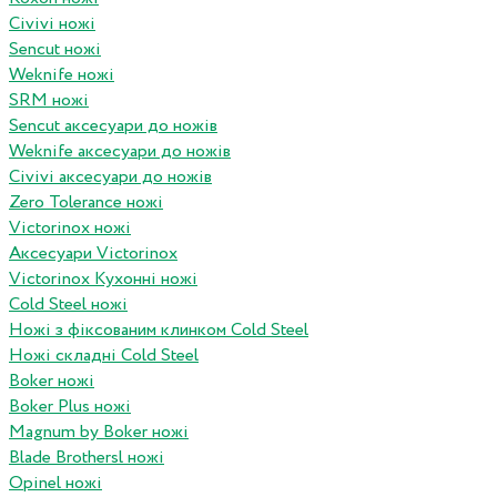
Civivi ножі
Sencut ножі
Weknife ножі
SRM ножі
Sencut аксесуари до ножів
Weknife аксесуари до ножів
Civivi аксесуари до ножів
Zero Tolerance ножі
Victorinox ножі
Аксесуари Victorinox
Victorinox Кухонні ножі
Cold Steel ножі
Ножі з фіксованим клинком Cold Steel
Ножі складні Cold Steel
Boker ножі
Boker Plus ножі
Magnum by Boker ножі
Blade Brothersl ножі
Opinel ножі