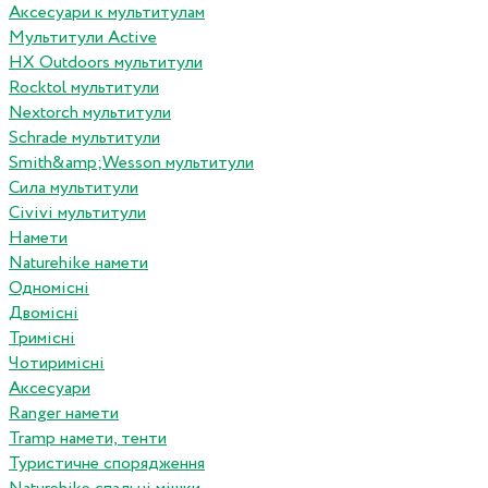
Аксесуари к мультитулам
Мультитули Active
HX Outdoors мультитули
Rocktol мультитули
Nextorch мультитули
Schrade мультитули
Smith&amp;Wesson мультитули
Сила мультитули
Civivi мультитули
Намети
Naturehike намети
Одномісні
Двомісні
Тримісні
Чотиримісні
Аксесуари
Ranger намети
Tramp намети, тенти
Туристичне спорядження