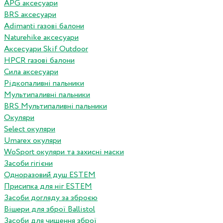
APG аксесуари
BRS аксесуари
Adimanti газові балони
Naturehike аксесуари
Аксесуари Skif Outdoor
HPCR газові балони
Сила аксесуари
Рідкопаливні пальники
Мультипаливні пальники
BRS Мультипаливні пальники
Окуляри
Select окуляри
Umarex окуляри
WoSport окуляри та захисні маски
Засоби гігієни
Одноразовий душ ESTEM
Присипка для ніг ESTEM
Засоби догляду за зброєю
Вішери для зброї Ballistol
Засоби для чищення зброї