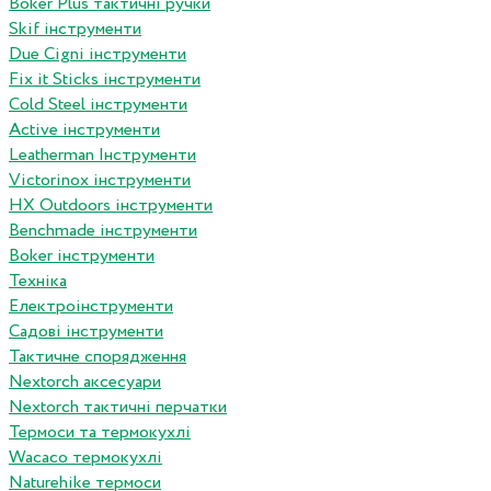
Boker Plus тактичні ручки
Skif інструменти
Due Cigni інструменти
Fix it Sticks інструменти
Сold Steel інструменти
Active інструменти
Leatherman Інструменти
Victorinox інструменти
HX Outdoors інструменти
Benchmade інструменти
Boker інструменти
Техніка
Електроінструменти
Садові інструменти
Тактичне спорядження
Nextorch аксесуари
Nextorch тактичні перчатки
Термоси та термокухлі
Wacaco термокухлі
Naturehike термоси