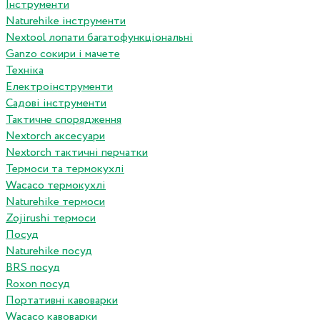
Інструменти
Naturehike інструменти
Nextool лопати багатофункціональні
Ganzo сокири і мачете
Техніка
Електроінструменти
Садові інструменти
Тактичне спорядження
Nextorch аксесуари
Nextorch тактичні перчатки
Термоси та термокухлі
Wacaco термокухлі
Naturehike термоси
Zojirushi термоси
Посуд
Naturehike посуд
BRS посуд
Roxon посуд
Портативні кавоварки
Wacaco кавоварки