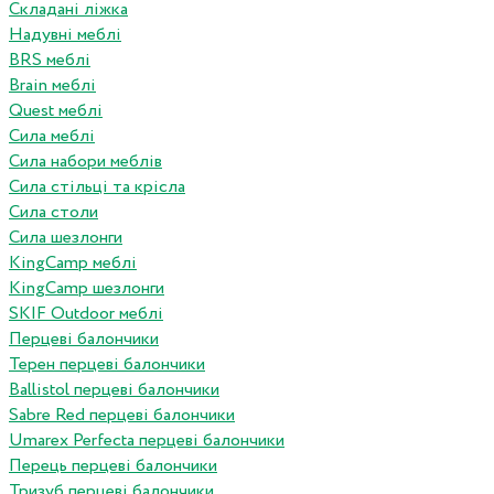
Складані ліжка
Надувні меблі
BRS меблі
Brain меблі
Quest меблі
Сила меблі
Сила набори меблів
Сила стільці та крісла
Сила столи
Сила шезлонги
KingCamp меблі
KingCamp шезлонги
SKIF Outdoor меблі
Перцеві балончики
Терен перцеві балончики
Ballistol перцеві балончики
Sabre Red перцеві балончики
Umarex Perfecta перцеві балончики
Перець перцеві балончики
Тризуб перцеві балончики