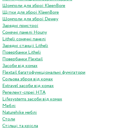
Шомполи для зброї KleenBore
Щітки для зброї KleenBore
Шомполи для зброї Dewey
Зарядні пристрої
Сонячні панелі Houny
Litheli сонячні панелі
Зарядні станції Litheli
Повербанки Litheli
Повербанки Flextail
Засоби від комах
Flextail багатофункціональні фумігатори
Сольова зброя від комах
Extravel засоби від комах
Репелент-спреї HTA
Lifesystems засоби від комах
Меблі
Naturehike меблі
Столи
Стільці та крісла