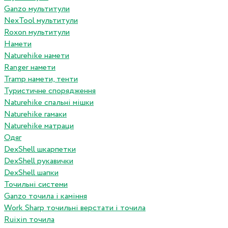
Ganzo мультитули
NexTool мультитули
Roxon мультитули
Намети
Naturehike намети
Ranger намети
Tramp намети, тенти
Туристичне спорядження
Naturehike спальні мішки
Naturehike гамаки
Naturehike матраци
Одяг
DexShell шкарпетки
DexShell рукавички
DexShell шапки
Точильні системи
Ganzo точила і каміння
Work Sharp точильні верстати і точила
Ruixin точила