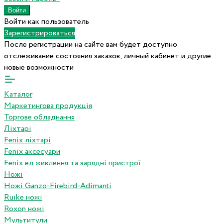
Войти как пользователь
Зарегистрироваться
После регистрации на сайте вам будет доступно
отслеживание состояния заказов, личный кабинет и другие
новые возможности
Каталог
Маркетингова продукція
Торгове обладнання
Ліхтарі
Fenix ліхтарі
Fenix аксесуари
Fenix ел живлення та зарядні пристрої
Ножі
Ножі Ganzo-Firebird-Adimanti
Ruike ножі
Roxon ножi
Мультитули