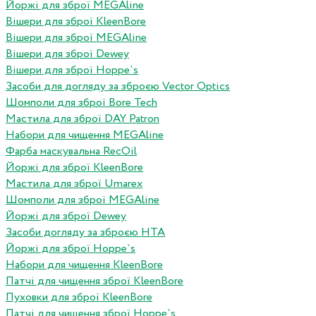
Йоржі для зброї MEGAline
Вішери для зброї KleenBore
Вішери для зброї MEGAline
Вішери для зброї Dewey
Вішери для зброї Hoppe`s
Засоби для догляду за зброєю Vector Optics
Шомполи для зброї Bore Tech
Мастила для зброї DAY Patron
Набори для чищення MEGAline
Фарба маскувальна RecOil
Йоржі для зброї KleenBore
Мастила для зброї Umarex
Шомполи для зброї MEGAline
Йоржі для зброї Dewey
Засоби догляду за зброєю HTA
Йоржі для зброї Hoppe`s
Набори для чищення KleenBore
Патчі для чищення зброї KleenBore
Пуховки для зброї KleenBore
Патчі для чищення зброї Hoppe`s