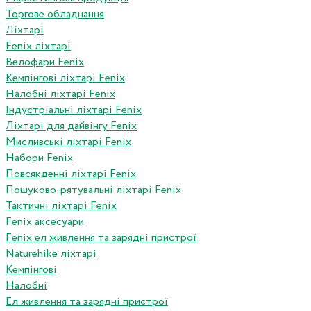
Торгове обладнання
Ліхтарі
Fenix ліхтарі
Велофари Fenix
Кемпінгові ліхтарі Fenix
Налобні ліхтарі Fenix
Індустріальні ліхтарі Fenix
Ліхтарі для дайвінгу Fenix
Мисливські ліхтарі Fenix
Набори Fenix
Повсякденні ліхтарі Fenix
Пошуково-рятувальні ліхтарі Fenix
Тактичні ліхтарі Fenix
Fenix аксесуари
Fenix ел живлення та зарядні пристрої
Naturehike ліхтарі
Кемпінгові
Налобні
Ел живлення та зарядні пристрої