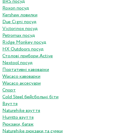
BRS посуд
Roxon посуд
Kershaw ловилки
Due Cigni посуд
Victorinox посуд
Petromax посуд
Ridge Monkey посуд
HX Outdoors посуд
Столові прибори Active
Nextool посуд
Портативні кавоварки
Wacaco кавоварки
Wacaco аксесуари
Спорт
Cold Steel бейсбольні біти
Взуття
Naturehike взуття
Humtto взуття
Рюкзаки, багаж
Naturehike рюкзаки та сумки