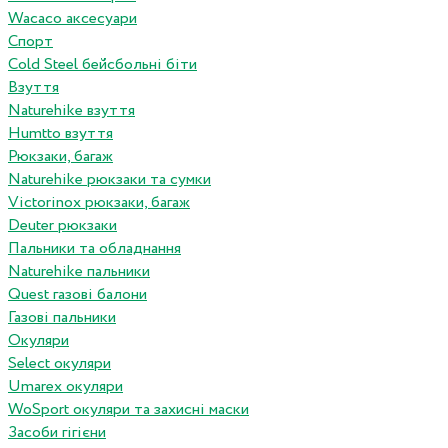
Wacaco аксесуари
Спорт
Cold Steel бейсбольні біти
Взуття
Naturehike взуття
Humtto взуття
Рюкзаки, багаж
Naturehike рюкзаки та сумки
Victorinox рюкзаки, багаж
Deuter рюкзаки
Пальники та обладнання
Naturehike пальники
Quest газові балони
Газові пальники
Окуляри
Select окуляри
Umarex окуляри
WoSport окуляри та захисні маски
Засоби гігієни