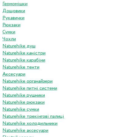
Гермомішки
Дощовики
Рукавички
Рюкзаки
Сумки
Чохли
Naturehike душ
Naturehike каністри
Naturehike карабіни
Naturehike тенти
Аксесуари
Naturehike органайзери
Naturehike питні системи
Naturehike рушники
Naturehike рюкзаки
Naturehike сумки
Naturehike трекінгові палиці
Naturehike холодильники
Naturehike аксесуари