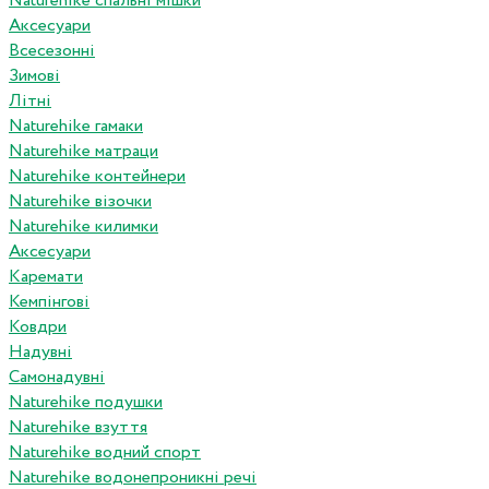
Naturehike спальні мішки
Аксесуари
Всесезонні
Зимові
Літні
Naturehike гамаки
Naturehike матраци
Naturehike контейнери
Naturehike візочки
Naturehike килимки
Аксесуари
Каремати
Кемпінгові
Ковдри
Надувні
Самонадувні
Naturehike подушки
Naturehike взуття
Naturehike водний спорт
Naturehike водонепроникні речі