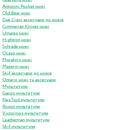
Antonini Pocket ножі
Old Bear ножі
Due Cigni аксесуари до ножів
Cimmerian Knives ножі
Umarex ножі
Hightron ножі
Schrade ножі
Ocaso ножі
Morakniv ножі
Maserin ножі
Skif аксесуари до ножів
Ontario ножі та аксесуари
Мультитули
Ganzo мультитули
NexTool мультитули
Roxon мультитули
Victorinox мультитули
Leatherman мультитули
Skif мультитули