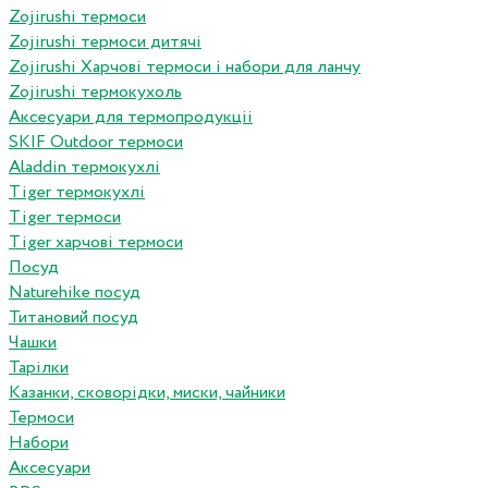
Zojirushi термоси
Zojirushi термоси дитячі
Zojirushi Харчові термоси і набори для ланчу
Zojirushi термокухоль
Аксесуари для термопродукціі
SKIF Outdoor термоси
Aladdin термокухлі
Tiger термокухлі
Tiger термоси
Tiger харчові термоси
Посуд
Naturehike посуд
Титановий посуд
Чашки
Тарілки
Казанки, сковорідки, миски, чайники
Термоси
Набори
Аксесуари