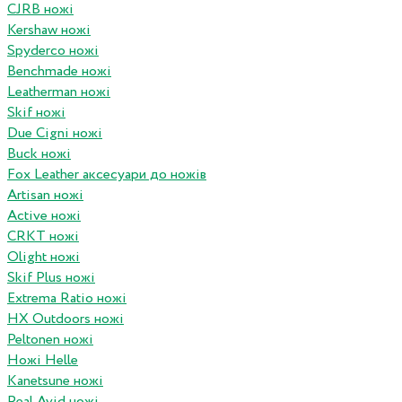
CJRB ножі
Kershaw ножі
Spyderco ножі
Benchmade ножі
Leatherman ножі
Skif ножі
Due Cigni ножі
Buck ножі
Fox Leather аксесуари до ножів
Artisan ножі
Active ножі
CRKT ножі
Olight ножі
Skif Plus ножі
Extrema Ratio ножі
HX Outdoors ножі
Peltonen ножі
Ножі Helle
Kanetsune ножі
Real Avid ножі