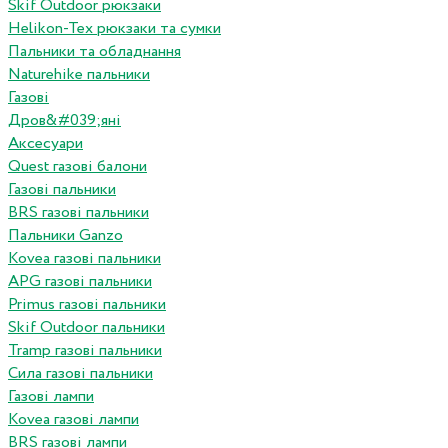
Skif Outdoor рюкзаки
Helikon-Tex рюкзаки та сумки
Пальники та обладнання
Naturehike пальники
Газові
Дров&#039;яні
Аксесуари
Quest газові балони
Газові пальники
BRS газові пальники
Пальники Ganzo
Kovea газові пальники
APG газові пальники
Primus газові пальники
Skif Outdoor пальники
Tramp газові пальники
Сила газові пальники
Газові лампи
Kovea газові лампи
BRS газові лампи