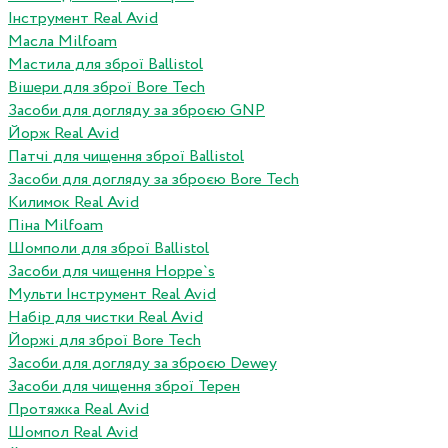
Інструмент Real Avid
Масла Milfoam
Мастила для зброї Ballistol
Вішери для зброї Bore Tech
Засоби для догляду за зброєю GNP
Йорж Real Avid
Патчі для чищення зброї Ballistol
Засоби для догляду за зброєю Bore Tech
Килимок Real Avid
Піна Milfoam
Шомполи для зброї Ballistol
Засоби для чищення Hoppe`s
Мульти Інструмент Real Avid
Набір для чистки Real Avid
Йоржі для зброї Bore Tech
Засоби для догляду за зброєю Dewey
Засоби для чищення зброї Терен
Протяжка Real Avid
Шомпол Real Avid