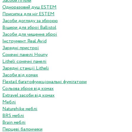
Засоби гігієни
Одноразовий душ ESTEM
Присипка для ніг ESTEM
Засоби догляду за зброєю
Вішери для зброї Ballistol
Засоби для чищення зброї
Інструмент Real Avid
Зарядні пристрої
Сонячні панелі Houny
Litheli сонячні панелі
Зарядні станції Litheli
Засоби від комах
Flextail багатофункціональні фумігатори
Сольова зброя від комах
Extravel засоби від комах
Меблі
Naturehike меблі
BRS меблі
Brain меблі
Перцеві балончики