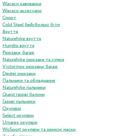
Wacaco кавоварки
Wacaco аксесуари
Спорт
Cold Steel бейсбольні біти
Взуття
Naturehike взуття
Humtto взуття
Рюкзаки, багаж
Naturehike рюкзаки та сумки
Victorinox рюкзаки, багаж
Deuter рюкзаки
Пальники та обладнання
Naturehike пальники
Quest газові балони
Газові пальники
Окуляри
Select окуляри
Umarex окуляри
WoSport окуляри та захисні маски