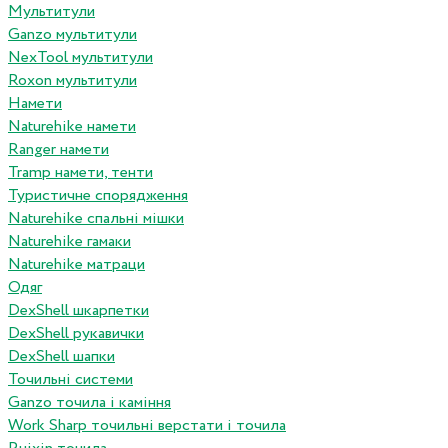
Мультитули
Ganzo мультитули
NexTool мультитули
Roxon мультитули
Намети
Naturehike намети
Ranger намети
Tramp намети, тенти
Туристичне спорядження
Naturehike спальні мішки
Naturehike гамаки
Naturehike матраци
Одяг
DexShell шкарпетки
DexShell рукавички
DexShell шапки
Точильні системи
Ganzo точила і каміння
Work Sharp точильні верстати і точила