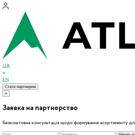
UA
EN
Стати партнером
×
Заявка на партнерство
Безкоштовна консультація щодо формування асортименту для
Чекаю дз