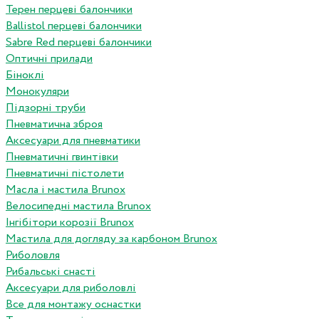
Терен перцеві балончики
Ballistol перцеві балончики
Sabre Red перцеві балончики
Оптичні прилади
Біноклі
Монокуляри
Підзорні труби
Пневматична зброя
Аксесуари для пневматики
Пневматичні гвинтівки
Пневматичні пістолети
Масла і мастила Brunox
Велосипедні мастила Brunox
Інгібітори корозії Brunox
Мастила для догляду за карбоном Brunox
Риболовля
Рибальські снасті
Аксесуари для риболовлі
Все для монтажу оснастки