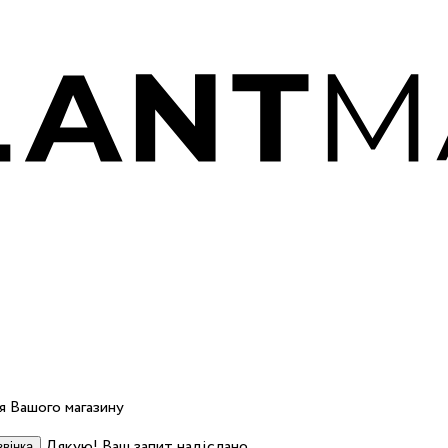
 Вашого магазину
Дякую! Ваш запит надіслано.
вінка