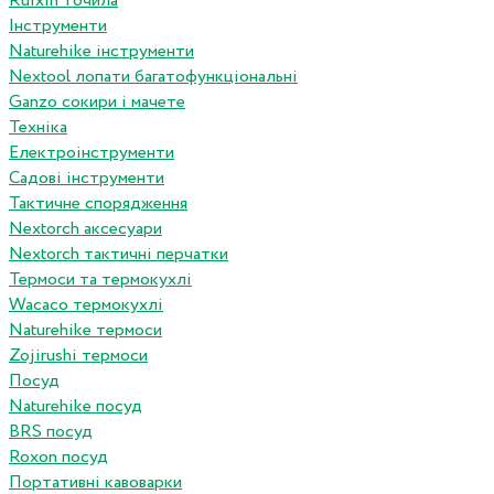
Ruixin точила
Інструменти
Naturehike інструменти
Nextool лопати багатофункціональні
Ganzo сокири і мачете
Техніка
Електроінструменти
Садові інструменти
Тактичне спорядження
Nextorch аксесуари
Nextorch тактичні перчатки
Термоси та термокухлі
Wacaco термокухлі
Naturehike термоси
Zojirushi термоси
Посуд
Naturehike посуд
BRS посуд
Roxon посуд
Портативні кавоварки