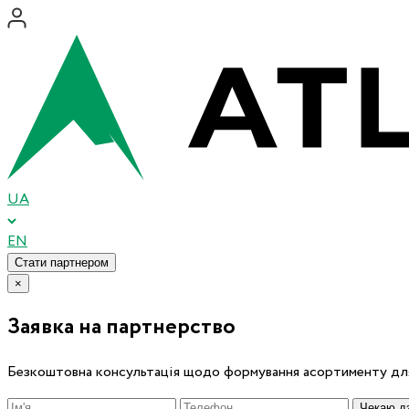
UA
EN
Стати партнером
×
Заявка на партнерство
Безкоштовна консультація щодо формування асортименту для
Чекаю дз