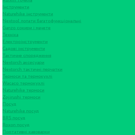
Ruixin точила
Інструменти
Naturehike інструменти
Nextool лопати багатофункціональні
Ganzo сокири і мачете
Техніка
Електроінструменти
Садові інструменти
Тактичне спорядження
Nextorch аксесуари
Nextorch тактичні перчатки
Термоси та термокухлі
Wacaco термокухлі
Naturehike термоси
Zojirushi термоси
Посуд
Naturehike посуд
BRS посуд
Roxon посуд
Портативні кавоварки