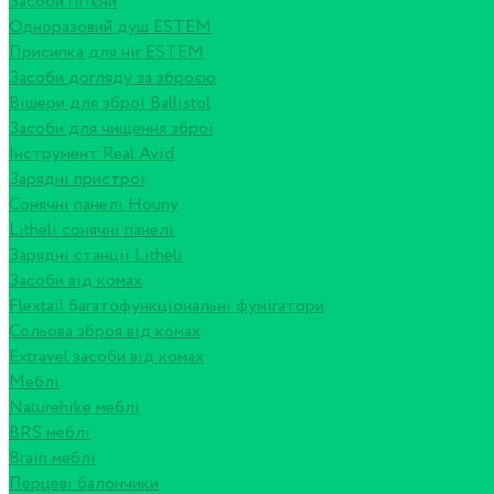
Засоби гігієни
Одноразовий душ ESTEM
Присипка для ніг ESTEM
Засоби догляду за зброєю
Вішери для зброї Ballistol
Засоби для чищення зброї
Інструмент Real Avid
Зарядні пристрої
Сонячні панелі Houny
Litheli сонячні панелі
Зарядні станції Litheli
Засоби від комах
Flextail багатофункціональні фумігатори
Сольова зброя від комах
Extravel засоби від комах
Меблі
Naturehike меблі
BRS меблі
Brain меблі
Перцеві балончики