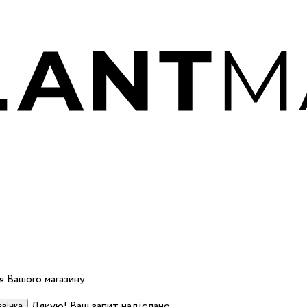
 Вашого магазину
Дякую! Ваш запит надіслано.
вінка