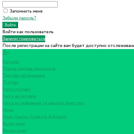
Запомнить меня
Забыли пароль?
Войти как пользователь
Зарегистрироваться
После регистрации на сайте вам будет доступно отслеживани
Каталог
Маркетингова продукція
Торгове обладнання
Ліхтарі
Fenix ліхтарі
Fenix аксесуари
Fenix ел живлення та зарядні пристрої
Ножі
Ножі Ganzo-Firebird-Adimanti
Ruike ножі
Roxon ножi