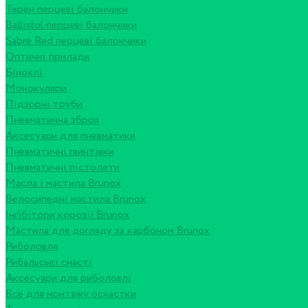
Терен перцеві балончики
Ballistol перцеві балончики
Sabre Red перцеві балончики
Оптичні прилади
Біноклі
Монокуляри
Підзорні труби
Пневматична зброя
Аксесуари для пневматики
Пневматичні гвинтівки
Пневматичні пістолети
Масла і мастила Brunox
Велосипедні мастила Brunox
Інгібітори корозії Brunox
Мастила для догляду за карбоном Brunox
Риболовля
Рибальські снасті
Аксесуари для риболовлі
Все для монтажу оснастки