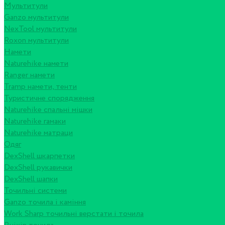
Мультитули
Ganzo мультитули
NexTool мультитули
Roxon мультитули
Намети
Naturehike намети
Ranger намети
Tramp намети, тенти
Туристичне спорядження
Naturehike спальні мішки
Naturehike гамаки
Naturehike матраци
Одяг
DexShell шкарпетки
DexShell рукавички
DexShell шапки
Точильні системи
Ganzo точила і каміння
Work Sharp точильні верстати і точила