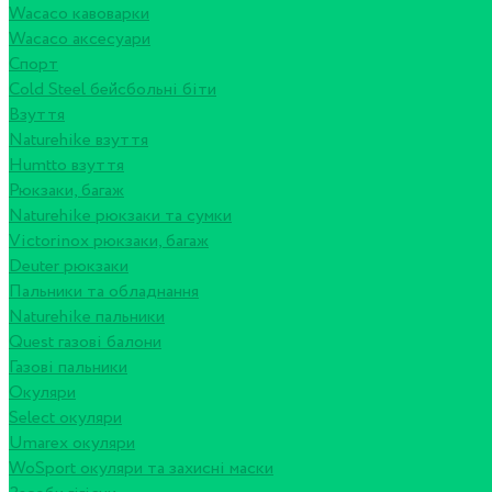
Wacaco кавоварки
Wacaco аксесуари
Спорт
Cold Steel бейсбольні біти
Взуття
Naturehike взуття
Humtto взуття
Рюкзаки, багаж
Naturehike рюкзаки та сумки
Victorinox рюкзаки, багаж
Deuter рюкзаки
Пальники та обладнання
Naturehike пальники
Quest газові балони
Газові пальники
Окуляри
Select окуляри
Umarex окуляри
WoSport окуляри та захисні маски