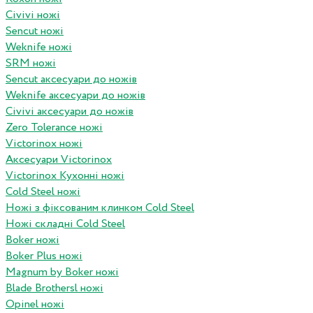
Civivi ножі
Sencut ножі
Weknife ножі
SRM ножі
Sencut аксесуари до ножів
Weknife аксесуари до ножів
Civivi аксесуари до ножів
Zero Tolerance ножі
Victorinox ножі
Аксесуари Victorinox
Victorinox Кухонні ножі
Cold Steel ножі
Ножі з фіксованим клинком Cold Steel
Ножі складні Cold Steel
Boker ножі
Boker Plus ножі
Magnum by Boker ножі
Blade Brothersl ножі
Opinel ножі