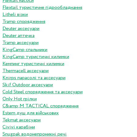
Flextail насоси
Flextail туристичне гідрообладнання
Litheli візки
Tramp спорядження
Deuter аксесуари
Deuter аптечка
Tramp аксесуари
KingCamp спальники
KingCamp туристичні килимки
Кемпинг туристичні килимки
Thermacell аксесуари
Knirps парасолі та аксесуари
Skif Outdoor аксесуари
Cold Steel спорядження та аксесуари
Only Hot грілки
C&amp;M TACTICAL спорядження
Estem душ для військових
Tekmat аксесуари
Сivivi карабіни
Snugpak водонепроникні речі