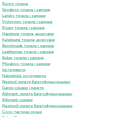
Ruixin точила
Spyderco точила і каміння
Lansky точила і каміння
Victorinox точила і каміння
Risam точила і каміння
Hapstone точила, аксесуари
Kanetsune точила, аксесуари
Benchmade точила і каміння
Leatherman точила і каміння
Boker точила і каміння
Morakniv точила і каміння
Інструменти
Naturehike інструменти
Nextool лопати багатофункціональні
Ganzo сокири і мачете
Adimanti лопати багатофункціональні
Adimanti сокири
Nextorch лопати багатофункціональні
Сivivi тактичні ручки