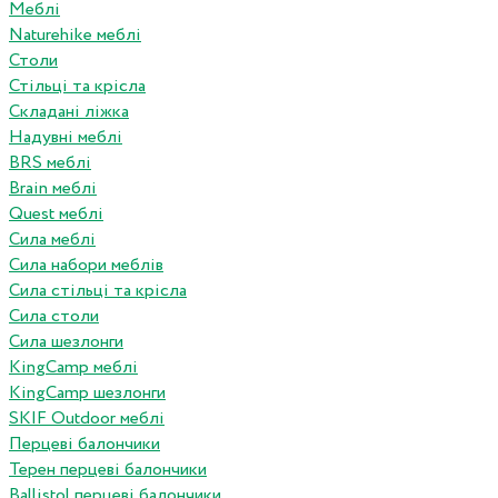
Меблі
Naturehike меблі
Столи
Стільці та крісла
Складані ліжка
Надувні меблі
BRS меблі
Brain меблі
Quest меблі
Сила меблі
Сила набори меблів
Сила стільці та крісла
Сила столи
Сила шезлонги
KingCamp меблі
KingCamp шезлонги
SKIF Outdoor меблі
Перцеві балончики
Терен перцеві балончики
Ballistol перцеві балончики