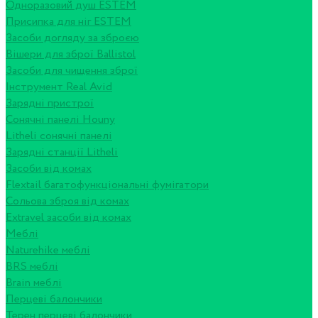
Одноразовий душ ESTEM
Присипка для ніг ESTEM
Засоби догляду за зброєю
Вішери для зброї Ballistol
Засоби для чищення зброї
Інструмент Real Avid
Зарядні пристрої
Сонячні панелі Houny
Litheli сонячні панелі
Зарядні станції Litheli
Засоби від комах
Flextail багатофункціональні фумігатори
Сольова зброя від комах
Extravel засоби від комах
Меблі
Naturehike меблі
BRS меблі
Brain меблі
Перцеві балончики
Терен перцеві балончики