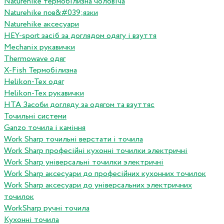
Naturehike термобілизна чоловіча
Naturehike пов&#039;язки
Naturehike аксесуари
HEY-sport засіб за доглядом одягу і взуття
Mechanix рукавички
Thermowave одяг
X-Fish Термобілизна
Helikon-Tex одяг
Helikon-Tex рукавички
HTA Засоби догляду за одягом та взуттяс
Точильні системи
Ganzo точила і каміння
Work Sharp точильні верстати і точила
Work Sharp професiйнi кухоннi точилки электричнi
Work Sharp унiверсальнi точилки электричнi
Work Sharp аксесуари до професiйних кухонних точилок
Work Sharp аксесуари до унiверсальних электричних
точилок
WorkSharp ручні точила
Кухонні точила