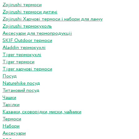
Zojirushi термоси
Zojirushi термоси дитячі
Zojirushi Харчові термоси і набори для ланчу
Zojirushi термокухоль
Аксесуари для термопродукціі
SKIF Outdoor термоси
Aladdin термокухлі
Tiger термокухлі
Tiger термоси
Tiger харчові термоси
Посуд
Naturehike посуд
Титановий посуд
Чашки
Тарілки
Казанки, сковорідки, миски, чайники
Термоси
Набори
Аксесуари