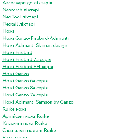
Аксесуари до ліхтарів
Nextorch ліхтарі
NexTool ліхтарі
Flextail ліхтарі
Ножі
Ножі Ganzo-Firebird-Adimanti
Ножі Adimanti Skimen design
Ножі Firebird
Ножі Firebird 7а серія
Ножі Firebird FH серія
Ножі Ganzo
Ножі Ganzo 6а серія
Ножі Ganzo 8а серія
Ножі Ganzo 7а серія
Ножі Adimanti Samson by Ganzo
Ruike ножі
Армійські ножі Ruike
Класичні ножі Ruike
Спеціальні моделі Ruike
Roxon ножi