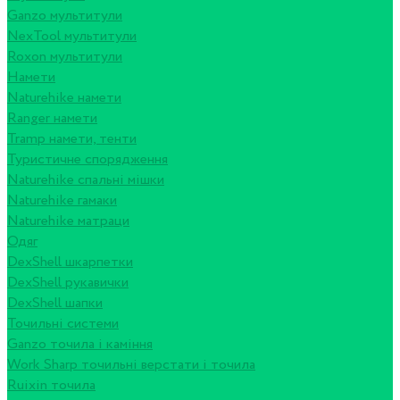
Ganzo мультитули
NexTool мультитули
Roxon мультитули
Намети
Naturehike намети
Ranger намети
Tramp намети, тенти
Туристичне спорядження
Naturehike спальні мішки
Naturehike гамаки
Naturehike матраци
Одяг
DexShell шкарпетки
DexShell рукавички
DexShell шапки
Точильні системи
Ganzo точила і каміння
Work Sharp точильні верстати і точила
Ruixin точила