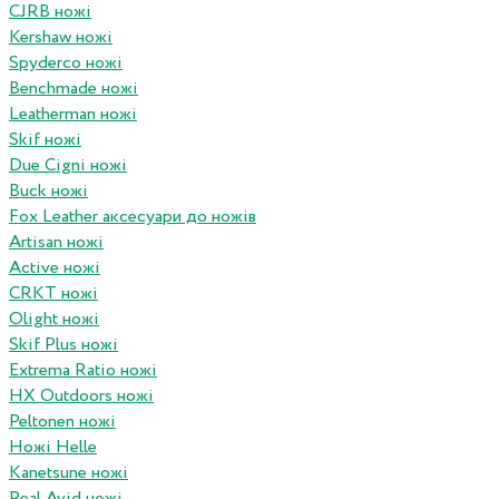
CJRB ножі
Kershaw ножі
Spyderco ножі
Benchmade ножі
Leatherman ножі
Skif ножі
Due Cigni ножі
Buck ножі
Fox Leather аксесуари до ножів
Artisan ножі
Active ножі
CRKT ножі
Olight ножі
Skif Plus ножі
Extrema Ratio ножі
HX Outdoors ножі
Peltonen ножі
Ножі Helle
Kanetsune ножі
Real Avid ножі