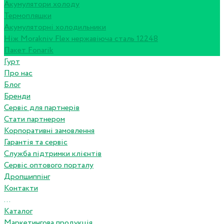
Акумулятори холоду
Термопляшки
Акумуляторні холодильники
Ніж Morakniv Flex нержавіюча сталь 12248
Пакет Fonarik
Гурт
Про нас
Блог
Бренди
Сервіс для партнерів
Стати партнером
Корпоративні замовлення
Гарантія та сервіс
Служба підтримки клієнтів
Сервіс оптового порталу
Дропшиппінг
Контакти
...
Каталог
Маркетингова продукція