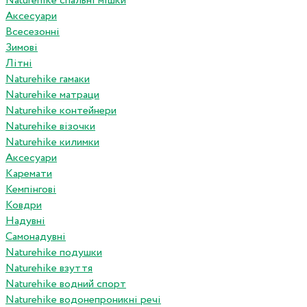
Naturehike спальні мішки
Аксесуари
Всесезонні
Зимові
Літні
Naturehike гамаки
Naturehike матраци
Naturehike контейнери
Naturehike візочки
Naturehike килимки
Аксесуари
Каремати
Кемпінгові
Ковдри
Надувні
Самонадувні
Naturehike подушки
Naturehike взуття
Naturehike водний спорт
Naturehike водонепроникні речі