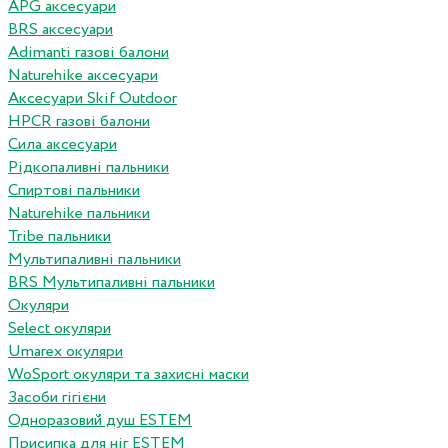
APG аксесуари
BRS аксесуари
Adimanti газові балони
Naturehike аксесуари
Аксесуари Skif Outdoor
HPCR газові балони
Сила аксесуари
Рідкопаливні пальники
Спиртові пальники
Naturehike пальники
Tribe пальники
Мультипаливні пальники
BRS Мультипаливні пальники
Окуляри
Select окуляри
Umarex окуляри
WoSport окуляри та захисні маски
Засоби гігієни
Одноразовий душ ESTEM
Присипка для ніг ESTEM