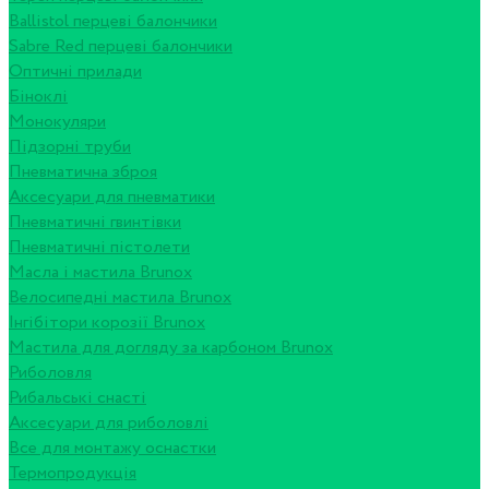
Ballistol перцеві балончики
Sabre Red перцеві балончики
Оптичні прилади
Біноклі
Монокуляри
Підзорні труби
Пневматична зброя
Аксесуари для пневматики
Пневматичні гвинтівки
Пневматичні пістолети
Масла і мастила Brunox
Велосипедні мастила Brunox
Інгібітори корозії Brunox
Мастила для догляду за карбоном Brunox
Риболовля
Рибальські снасті
Аксесуари для риболовлі
Все для монтажу оснастки
Термопродукція