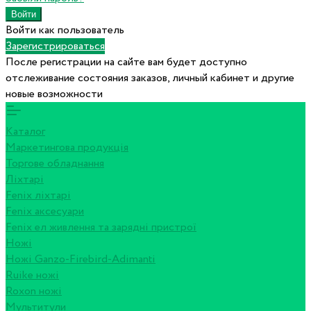
Войти как пользователь
Зарегистрироваться
После регистрации на сайте вам будет доступно
отслеживание состояния заказов, личный кабинет и другие
новые возможности
Каталог
Маркетингова продукція
Торгове обладнання
Ліхтарі
Fenix ліхтарі
Fenix аксесуари
Fenix ел живлення та зарядні пристрої
Ножі
Ножі Ganzo-Firebird-Adimanti
Ruike ножі
Roxon ножi
Мультитули