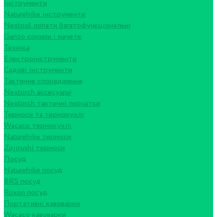
Інструменти
Naturehike інструменти
Nextool лопати багатофункціональні
Ganzo сокири і мачете
Техніка
Електроінструменти
Садові інструменти
Тактичне спорядження
Nextorch аксесуари
Nextorch тактичні перчатки
Термоси та термокухлі
Wacaco термокухлі
Naturehike термоси
Zojirushi термоси
Посуд
Naturehike посуд
BRS посуд
Roxon посуд
Портативні кавоварки
Wacaco кавоварки