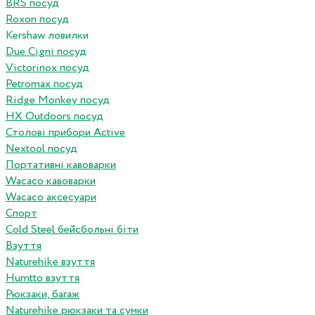
BRS посуд
Roxon посуд
Kershaw ловилки
Due Cigni посуд
Victorinox посуд
Petromax посуд
Ridge Monkey посуд
HX Outdoors посуд
Столові прибори Active
Nextool посуд
Портативні кавоварки
Wacaco кавоварки
Wacaco аксесуари
Спорт
Cold Steel бейсбольні біти
Взуття
Naturehike взуття
Humtto взуття
Рюкзаки, багаж
Naturehike рюкзаки та сумки