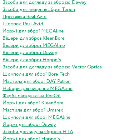
Засоби для догляду за зброєю Dewey
Засоби для чищення зброї Терен
Протяжка Real Avid
Шомпол Real Avid
Йоржі для зброї MEGAline
Вішери для зброї KleenBore
Вішери для зброї MEGAline
Вішери для зброї Dewey
Вішери для зброї Hoppe`s
Засоби для догляду за зброєю Vector Optics
Шомполи для зброї Bore Tech
Мастила для зброї DAY Patron
Набори для чищення MEGAline
Фарба маскувальна RecOil
Йоржі для зброї KleenBore
Мастила для зброї Umarex
Шомполи для зброї MEGAline
Йоржі для зброї Dewey
Засоби догляду за зброєю HTA
Йоржі для зброї Hoppe`s