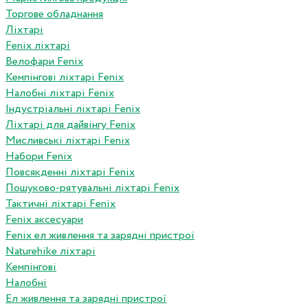
Торгове обладнання
Ліхтарі
Fenix ліхтарі
Велофари Fenix
Кемпінгові ліхтарі Fenix
Налобні ліхтарі Fenix
Індустріальні ліхтарі Fenix
Ліхтарі для дайвінгу Fenix
Мисливські ліхтарі Fenix
Набори Fenix
Повсякденні ліхтарі Fenix
Пошуково-рятувальні ліхтарі Fenix
Тактичні ліхтарі Fenix
Fenix аксесуари
Fenix ел живлення та зарядні пристрої
Naturehike ліхтарі
Кемпінгові
Налобні
Ел живлення та зарядні пристрої