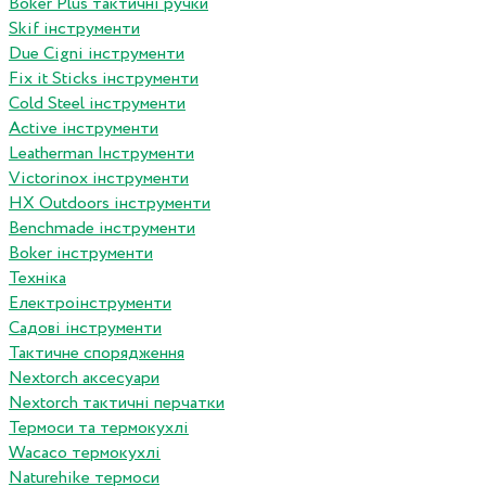
Boker Plus тактичні ручки
Skif інструменти
Due Cigni інструменти
Fix it Sticks інструменти
Сold Steel інструменти
Active інструменти
Leatherman Інструменти
Victorinox інструменти
HX Outdoors інструменти
Benchmade інструменти
Boker інструменти
Техніка
Електроінструменти
Садові інструменти
Тактичне спорядження
Nextorch аксесуари
Nextorch тактичні перчатки
Термоси та термокухлі
Wacaco термокухлі
Naturehike термоси