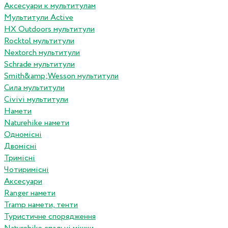
Аксесуари к мультитулам
Мультитули Active
HX Outdoors мультитули
Rocktol мультитули
Nextorch мультитули
Schrade мультитули
Smith&amp;Wesson мультитули
Сила мультитули
Civivi мультитули
Намети
Naturehike намети
Одномісні
Двомісні
Тримісні
Чотиримісні
Аксесуари
Ranger намети
Tramp намети, тенти
Туристичне спорядження