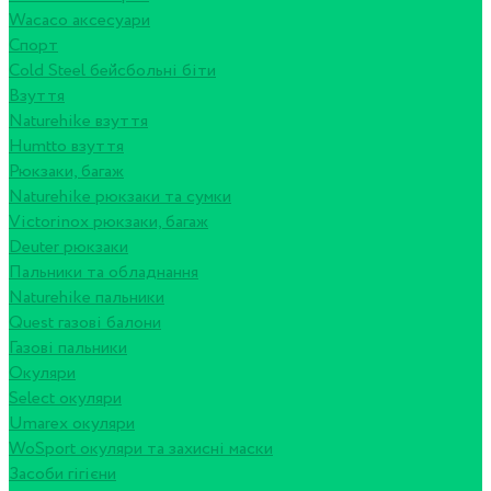
Wacaco аксесуари
Спорт
Cold Steel бейсбольні біти
Взуття
Naturehike взуття
Humtto взуття
Рюкзаки, багаж
Naturehike рюкзаки та сумки
Victorinox рюкзаки, багаж
Deuter рюкзаки
Пальники та обладнання
Naturehike пальники
Quest газові балони
Газові пальники
Окуляри
Select окуляри
Umarex окуляри
WoSport окуляри та захисні маски
Засоби гігієни