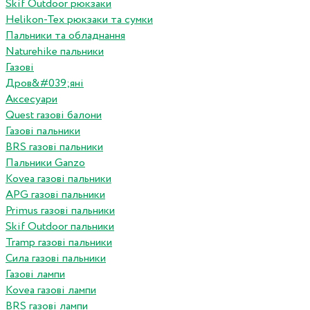
Skif Outdoor рюкзаки
Helikon-Tex рюкзаки та сумки
Пальники та обладнання
Naturehike пальники
Газові
Дров&#039;яні
Аксесуари
Quest газові балони
Газові пальники
BRS газові пальники
Пальники Ganzo
Kovea газові пальники
APG газові пальники
Primus газові пальники
Skif Outdoor пальники
Tramp газові пальники
Сила газові пальники
Газові лампи
Kovea газові лампи
BRS газові лампи