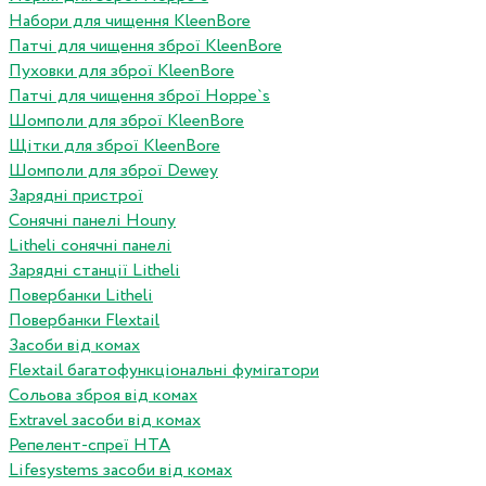
Набори для чищення KleenBore
Патчі для чищення зброї KleenBore
Пуховки для зброї KleenBore
Патчі для чищення зброї Hoppe`s
Шомполи для зброї KleenBore
Щітки для зброї KleenBore
Шомполи для зброї Dewey
Зарядні пристрої
Сонячні панелі Houny
Litheli сонячні панелі
Зарядні станції Litheli
Повербанки Litheli
Повербанки Flextail
Засоби від комах
Flextail багатофункціональні фумігатори
Сольова зброя від комах
Extravel засоби від комах
Репелент-спреї HTA
Lifesystems засоби від комах