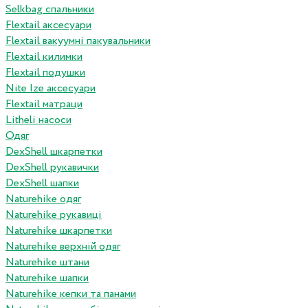
Selkbag спальники
Flextail аксесуари
Flextail вакуумні пакувальники
Flextail килимки
Flextail подушки
Nite Ize аксесуари
Flextail матраци
Litheli насоси
Одяг
DexShell шкарпетки
DexShell рукавички
DexShell шапки
Naturehike одяг
Naturehike рукавиці
Naturehike шкарпетки
Naturehike верхній одяг
Naturehike штани
Naturehike шапки
Naturehike кепки та панами