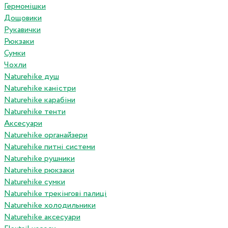
Гермомішки
Дощовики
Рукавички
Рюкзаки
Сумки
Чохли
Naturehike душ
Naturehike каністри
Naturehike карабіни
Naturehike тенти
Аксесуари
Naturehike органайзери
Naturehike питні системи
Naturehike рушники
Naturehike рюкзаки
Naturehike сумки
Naturehike трекінгові палиці
Naturehike холодильники
Naturehike аксесуари