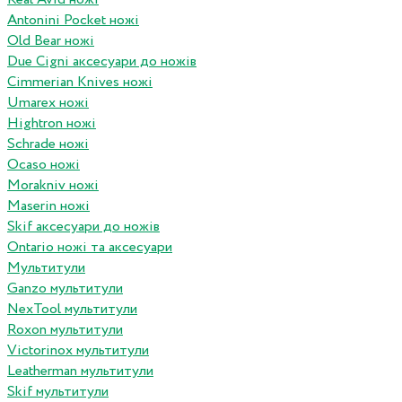
Antonini Pocket ножі
Old Bear ножі
Due Cigni аксесуари до ножів
Cimmerian Knives ножі
Umarex ножі
Hightron ножі
Schrade ножі
Ocaso ножі
Morakniv ножі
Maserin ножі
Skif аксесуари до ножів
Ontario ножі та аксесуари
Мультитули
Ganzo мультитули
NexTool мультитули
Roxon мультитули
Victorinox мультитули
Leatherman мультитули
Skif мультитули