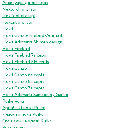
Аксесуари до ліхтарів
Nextorch ліхтарі
NexTool ліхтарі
Flextail ліхтарі
Ножі
Ножі Ganzo-Firebird-Adimanti
Ножі Adimanti Skimen design
Ножі Firebird
Ножі Firebird 7а серія
Ножі Firebird FH серія
Ножі Ganzo
Ножі Ganzo 6а серія
Ножі Ganzo 8а серія
Ножі Ganzo 7а серія
Ножі Adimanti Samson by Ganzo
Ruike ножі
Армійські ножі Ruike
Класичні ножі Ruike
Спеціальні моделі Ruike
Roxon ножi