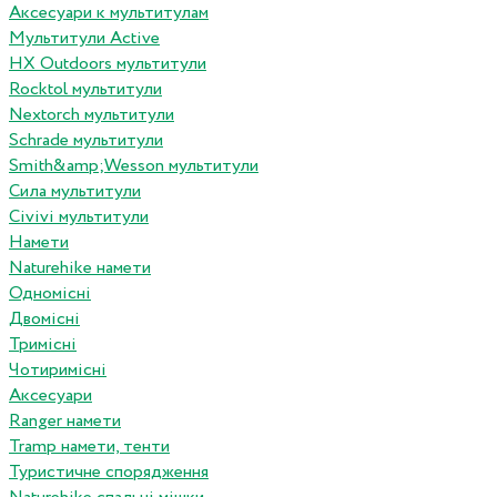
Аксесуари к мультитулам
Мультитули Active
HX Outdoors мультитули
Rocktol мультитули
Nextorch мультитули
Schrade мультитули
Smith&amp;Wesson мультитули
Сила мультитули
Civivi мультитули
Намети
Naturehike намети
Одномісні
Двомісні
Тримісні
Чотиримісні
Аксесуари
Ranger намети
Tramp намети, тенти
Туристичне спорядження