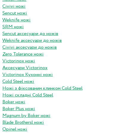
Civivi ножі
Sencut ножі
Weknife ножі
SRM ножі
Sencut аксесуари до ножів
Weknife аксесуари до ножів
Civivi аксесуари до ножів
Zero Tolerance ножі
Victorinox ножі
Аксесуари Victorinox
Victorinox Кухонні ножі
Cold Steel ножі
Ножі з фіксованим клинком Cold Steel
Ножі складні Cold Steel
Boker ножі
Boker Plus ножі
Magnum by Boker ножі
Blade Brothersl ножі
Opinel ножі