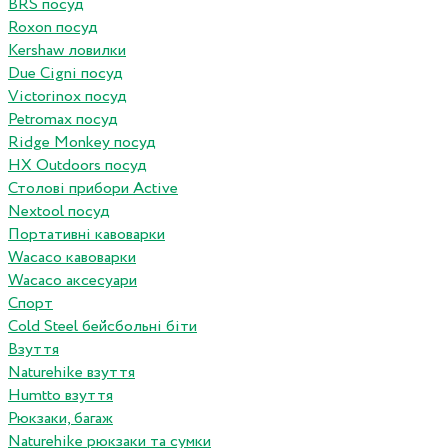
BRS посуд
Roxon посуд
Kershaw ловилки
Due Cigni посуд
Victorinox посуд
Petromax посуд
Ridge Monkey посуд
HX Outdoors посуд
Столові прибори Active
Nextool посуд
Портативні кавоварки
Wacaco кавоварки
Wacaco аксесуари
Спорт
Cold Steel бейсбольні біти
Взуття
Naturehike взуття
Humtto взуття
Рюкзаки, багаж
Naturehike рюкзаки та сумки