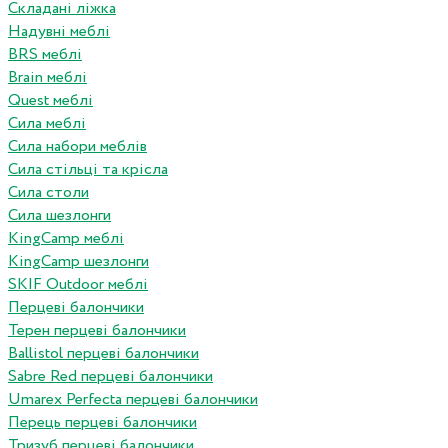
Складані ліжка
Надувні меблі
BRS меблі
Brain меблі
Quest меблі
Сила меблі
Сила набори меблів
Сила стільці та крісла
Сила столи
Сила шезлонги
KingCamp меблі
KingCamp шезлонги
SKIF Outdoor меблі
Перцеві балончики
Терен перцеві балончики
Ballistol перцеві балончики
Sabre Red перцеві балончики
Umarex Perfecta перцеві балончики
Перець перцеві балончики
Тризуб перцеві балончики