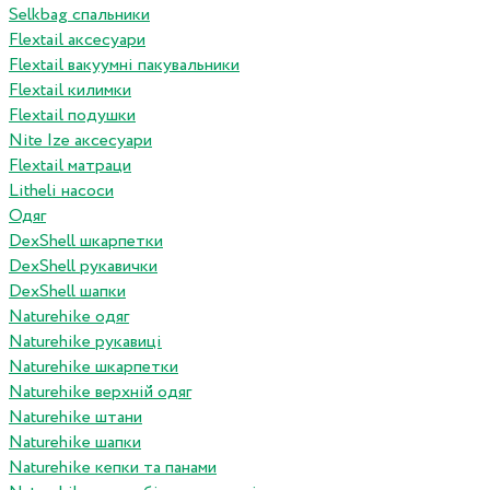
Selkbag спальники
Flextail аксесуари
Flextail вакуумні пакувальники
Flextail килимки
Flextail подушки
Nite Ize аксесуари
Flextail матраци
Litheli насоси
Одяг
DexShell шкарпетки
DexShell рукавички
DexShell шапки
Naturehike одяг
Naturehike рукавиці
Naturehike шкарпетки
Naturehike верхній одяг
Naturehike штани
Naturehike шапки
Naturehike кепки та панами