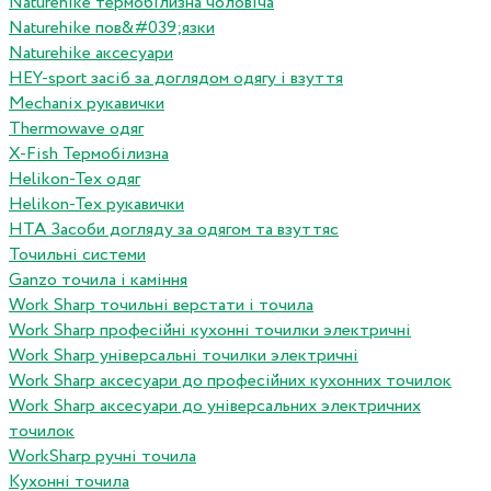
Naturehike термобілизна чоловіча
Naturehike пов&#039;язки
Naturehike аксесуари
HEY-sport засіб за доглядом одягу і взуття
Mechanix рукавички
Thermowave одяг
X-Fish Термобілизна
Helikon-Tex одяг
Helikon-Tex рукавички
HTA Засоби догляду за одягом та взуттяс
Точильні системи
Ganzo точила і каміння
Work Sharp точильні верстати і точила
Work Sharp професiйнi кухоннi точилки электричнi
Work Sharp унiверсальнi точилки электричнi
Work Sharp аксесуари до професiйних кухонних точилок
Work Sharp аксесуари до унiверсальних электричних
точилок
WorkSharp ручні точила
Кухонні точила