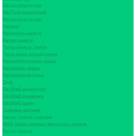
Ganzo мультитули
NexTool мультитули
Roxon мультитули
Намети
Naturehike намети
Ranger намети
Tramp намети, тенти
Туристичне спорядження
Naturehike спальні мішки
Naturehike гамаки
Naturehike матраци
Одяг
DexShell шкарпетки
DexShell рукавички
DexShell шапки
Точильні системи
Ganzo точила і каміння
Work Sharp точильні верстати і точила
Ruixin точила