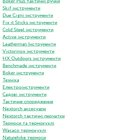
Boker Plus тактичні ручки
Skif інструменти
Due Cigni інструменти
Fix it Sticks інструменти
Сold Steel інструменти
Active інструменти
Leatherman Інструменти
Victorinox інструменти
HX Outdoors інструменти
Benchmade інструменти
Boker інструменти
Техніка
Електроінструменти
Садові інструменти
Тактичне спорядження
Nextorch аксесуари
Nextorch тактичні перчатки
Термоси та термокухлі
Wacaco термокухлі
Naturehike термоси