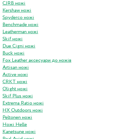
CJRB ножі
Kershaw ножі
Spyderco ножі
Benchmade ножі
Leatherman ножі
Skif ножі
Due Cigni ножі
Buck ножі
Fox Leather аксесуари до ножів
Artisan ножі
Active ножі
CRKT ножі
Olight ножі
Skif Plus ножі
Extrema Ratio ножі
HX Outdoors ножі
Peltonen ножі
Ножі Helle
Kanetsune ножі
Real Avid ножі