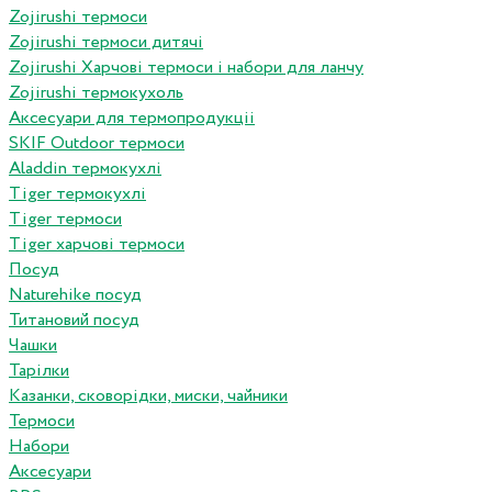
Zojirushi термоси
Zojirushi термоси дитячі
Zojirushi Харчові термоси і набори для ланчу
Zojirushi термокухоль
Аксесуари для термопродукціі
SKIF Outdoor термоси
Aladdin термокухлі
Tiger термокухлі
Tiger термоси
Tiger харчові термоси
Посуд
Naturehike посуд
Титановий посуд
Чашки
Тарілки
Казанки, сковорідки, миски, чайники
Термоси
Набори
Аксесуари