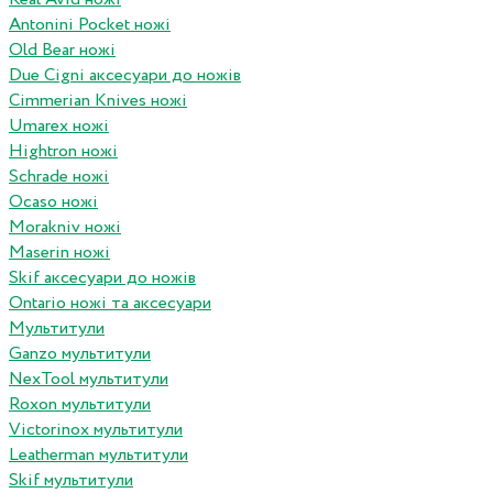
Antonini Pocket ножі
Old Bear ножі
Due Cigni аксесуари до ножів
Cimmerian Knives ножі
Umarex ножі
Hightron ножі
Schrade ножі
Ocaso ножі
Morakniv ножі
Maserin ножі
Skif аксесуари до ножів
Ontario ножі та аксесуари
Мультитули
Ganzo мультитули
NexTool мультитули
Roxon мультитули
Victorinox мультитули
Leatherman мультитули
Skif мультитули