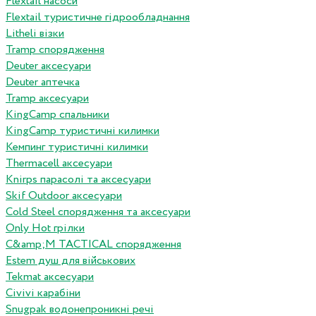
Flextail насоси
Flextail туристичне гідрообладнання
Litheli візки
Tramp спорядження
Deuter аксесуари
Deuter аптечка
Tramp аксесуари
KingCamp спальники
KingCamp туристичні килимки
Кемпинг туристичні килимки
Thermacell аксесуари
Knirps парасолі та аксесуари
Skif Outdoor аксесуари
Cold Steel спорядження та аксесуари
Only Hot грілки
C&amp;M TACTICAL спорядження
Estem душ для військових
Tekmat аксесуари
Сivivi карабіни
Snugpak водонепроникні речі