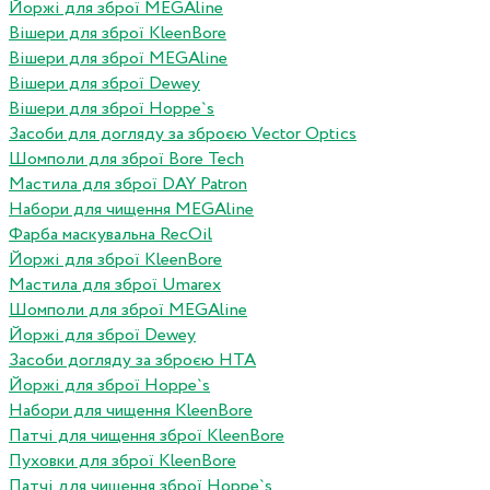
Йоржі для зброї MEGAline
Вішери для зброї KleenBore
Вішери для зброї MEGAline
Вішери для зброї Dewey
Вішери для зброї Hoppe`s
Засоби для догляду за зброєю Vector Optics
Шомполи для зброї Bore Tech
Мастила для зброї DAY Patron
Набори для чищення MEGAline
Фарба маскувальна RecOil
Йоржі для зброї KleenBore
Мастила для зброї Umarex
Шомполи для зброї MEGAline
Йоржі для зброї Dewey
Засоби догляду за зброєю HTA
Йоржі для зброї Hoppe`s
Набори для чищення KleenBore
Патчі для чищення зброї KleenBore
Пуховки для зброї KleenBore
Патчі для чищення зброї Hoppe`s