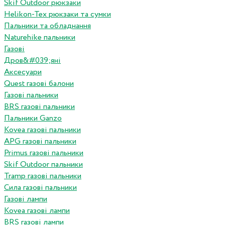
Skif Outdoor рюкзаки
Helikon-Tex рюкзаки та сумки
Пальники та обладнання
Naturehike пальники
Газові
Дров&#039;яні
Аксесуари
Quest газові балони
Газові пальники
BRS газові пальники
Пальники Ganzo
Kovea газові пальники
APG газові пальники
Primus газові пальники
Skif Outdoor пальники
Tramp газові пальники
Сила газові пальники
Газові лампи
Kovea газові лампи
BRS газові лампи