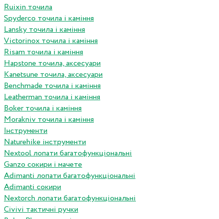
Ruixin точила
Spyderco точила і каміння
Lansky точила і каміння
Victorinox точила і каміння
Risam точила і каміння
Hapstone точила, аксесуари
Kanetsune точила, аксесуари
Benchmade точила і каміння
Leatherman точила і каміння
Boker точила і каміння
Morakniv точила і каміння
Інструменти
Naturehike інструменти
Nextool лопати багатофункціональні
Ganzo сокири і мачете
Adimanti лопати багатофункціональні
Adimanti сокири
Nextorch лопати багатофункціональні
Сivivi тактичні ручки