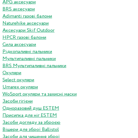
APG аксесуари
BRS аксесуари
Adimanti газові балони
Naturehike аксесуари
Аксесуари Skif Outdoor
HPCR газові балони
Сила аксесуари
Рідкопаливні пальники
Мультипаливні пальники
BRS Мультипаливні пальники
Окуляри
Select окуляри
Umarex окуляри
WoSport окуляри та захисні маски
Засоби гігієни
Одноразовий душ ESTEM
Присипка для ніг ESTEM
Засоби догляду за зброєю
Вішери для зброї Ballistol
Засоби для чищення зброї