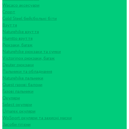
Wacaco аксесуари
Спорт
Cold Steel бейсбольні біти
Взуття
Naturehike взуття
Humtto взуття
Рюкзаки, багаж
Naturehike рюкзаки та сумки
Victorinox рюкзаки, багаж
Deuter рюкзаки
Пальники та обладнання
Naturehike пальники
Quest газові балони
Газові пальники
Окуляри
Select окуляри
Umarex окуляри
WoSport окуляри та захисні маски
Засоби гігієни