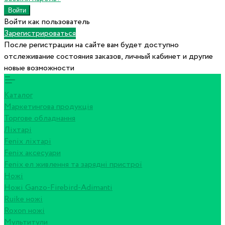
Войти как пользователь
Зарегистрироваться
После регистрации на сайте вам будет доступно
отслеживание состояния заказов, личный кабинет и другие
новые возможности
Каталог
Маркетингова продукція
Торгове обладнання
Ліхтарі
Fenix ліхтарі
Fenix аксесуари
Fenix ел живлення та зарядні пристрої
Ножі
Ножі Ganzo-Firebird-Adimanti
Ruike ножі
Roxon ножi
Мультитули