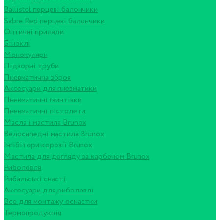
Ballistol перцеві балончики
Sabre Red перцеві балончики
Оптичні прилади
Біноклі
Монокуляри
Підзорні труби
Пневматична зброя
Аксесуари для пневматики
Пневматичні гвинтівки
Пневматичні пістолети
Масла і мастила Brunox
Велосипедні мастила Brunox
Інгібітори корозії Brunox
Мастила для догляду за карбоном Brunox
Риболовля
Рибальські снасті
Аксесуари для риболовлі
Все для монтажу оснастки
Термопродукція