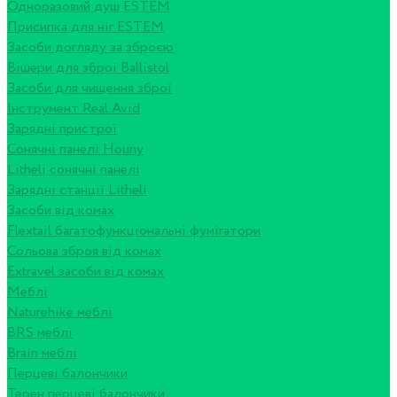
Одноразовий душ ESTEM
Присипка для ніг ESTEM
Засоби догляду за зброєю
Вішери для зброї Ballistol
Засоби для чищення зброї
Інструмент Real Avid
Зарядні пристрої
Сонячні панелі Houny
Litheli сонячні панелі
Зарядні станції Litheli
Засоби від комах
Flextail багатофункціональні фумігатори
Сольова зброя від комах
Extravel засоби від комах
Меблі
Naturehike меблі
BRS меблі
Brain меблі
Перцеві балончики
Терен перцеві балончики