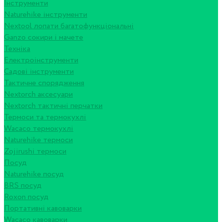
Інструменти
Naturehike інструменти
Nextool лопати багатофункціональні
Ganzo сокири і мачете
Техніка
Електроінструменти
Садові інструменти
Тактичне спорядження
Nextorch аксесуари
Nextorch тактичні перчатки
Термоси та термокухлі
Wacaco термокухлі
Naturehike термоси
Zojirushi термоси
Посуд
Naturehike посуд
BRS посуд
Roxon посуд
Портативні кавоварки
Wacaco кавоварки