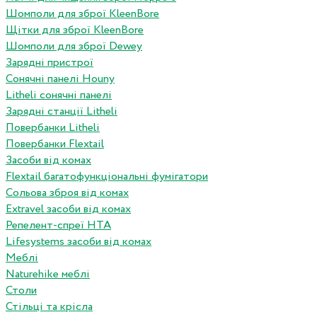
Шомполи для зброї KleenBore
Щітки для зброї KleenBore
Шомполи для зброї Dewey
Зарядні пристрої
Сонячні панелі Houny
Litheli сонячні панелі
Зарядні станції Litheli
Повербанки Litheli
Повербанки Flextail
Засоби від комах
Flextail багатофункціональні фумігатори
Сольова зброя від комах
Extravel засоби від комах
Репелент-спреї HTA
Lifesystems засоби від комах
Меблі
Naturehike меблі
Столи
Стільці та крісла