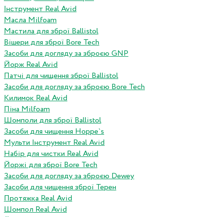
Інструмент Real Avid
Масла Milfoam
Мастила для зброї Ballistol
Вішери для зброї Bore Tech
Засоби для догляду за зброєю GNP
Йорж Real Avid
Патчі для чищення зброї Ballistol
Засоби для догляду за зброєю Bore Tech
Килимок Real Avid
Піна Milfoam
Шомполи для зброї Ballistol
Засоби для чищення Hoppe`s
Мульти Інструмент Real Avid
Набір для чистки Real Avid
Йоржі для зброї Bore Tech
Засоби для догляду за зброєю Dewey
Засоби для чищення зброї Терен
Протяжка Real Avid
Шомпол Real Avid