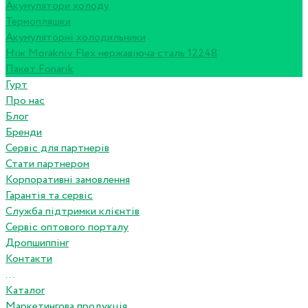
Акумулятори холоду
Термопляшки
Акумуляторні холодильники
Ніж Morakniv Flex нержавіюча сталь 12248
Пакет Fonarik
Гурт
Про нас
Блог
Бренди
Сервіс для партнерів
Стати партнером
Корпоративні замовлення
Гарантія та сервіс
Служба підтримки клієнтів
Сервіс оптового порталу
Дропшиппінг
Контакти
...
Каталог
Маркетингова продукція