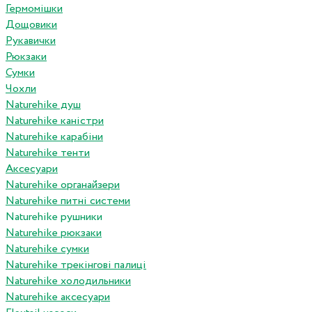
Гермомішки
Дощовики
Рукавички
Рюкзаки
Сумки
Чохли
Naturehike душ
Naturehike каністри
Naturehike карабіни
Naturehike тенти
Аксесуари
Naturehike органайзери
Naturehike питні системи
Naturehike рушники
Naturehike рюкзаки
Naturehike сумки
Naturehike трекінгові палиці
Naturehike холодильники
Naturehike аксесуари