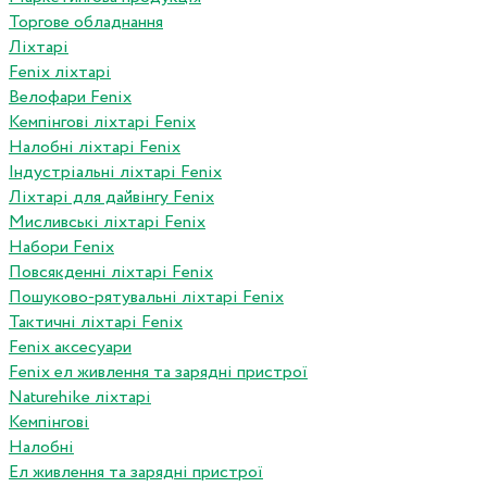
Торгове обладнання
Ліхтарі
Fenix ліхтарі
Велофари Fenix
Кемпінгові ліхтарі Fenix
Налобні ліхтарі Fenix
Індустріальні ліхтарі Fenix
Ліхтарі для дайвінгу Fenix
Мисливські ліхтарі Fenix
Набори Fenix
Повсякденні ліхтарі Fenix
Пошуково-рятувальні ліхтарі Fenix
Тактичні ліхтарі Fenix
Fenix аксесуари
Fenix ел живлення та зарядні пристрої
Naturehike ліхтарі
Кемпінгові
Налобні
Ел живлення та зарядні пристрої