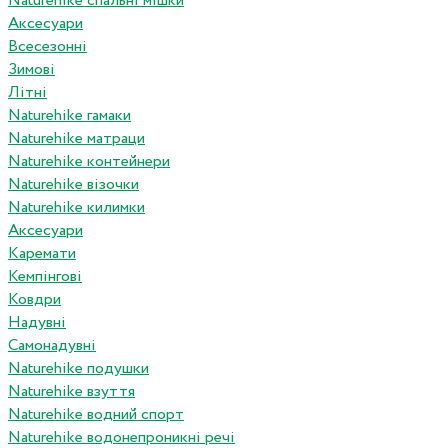
Naturehike спальні мішки
Аксесуари
Всесезонні
Зимові
Літні
Naturehike гамаки
Naturehike матраци
Naturehike контейнери
Naturehike візочки
Naturehike килимки
Аксесуари
Каремати
Кемпінгові
Ковдри
Надувні
Самонадувні
Naturehike подушки
Naturehike взуття
Naturehike водний спорт
Naturehike водонепроникні речі