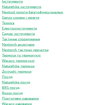
Інструменти
Naturehike інструменти
Nextool лопати багатофункціональні
Ganzo сокири і мачете
Техніка
Електроінструменти
Садові інструменти
Тактичне спорядження
Nextorch аксесуари
Nextorch тактичні перчатки
Термоси та термокухлі
Wacaco термокухлі
Naturehike термоси
Zojirushi термоси
Посуд
Naturehike посуд
BRS посуд
Roxon посуд
Портативні кавоварки
Wacaco кавоварки