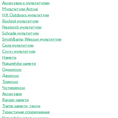
Аксесуари к мультитулам
Мультитули Active
HX Outdoors мультитули
Rocktol мультитули
Nextorch мультитули
Schrade мультитули
Smith&amp;Wesson мультитули
Сила мультитули
Civivi мультитули
Намети
Naturehike намети
Одномісні
Двомісні
Тримісні
Чотиримісні
Аксесуари
Ranger намети
Tramp намети, тенти
Туристичне спорядження