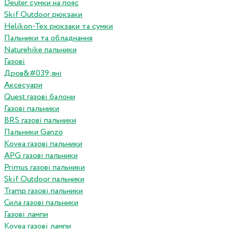
Deuter сумки на пояс
Skif Outdoor рюкзаки
Helikon-Tex рюкзаки та сумки
Пальники та обладнання
Naturehike пальники
Газові
Дров&#039;яні
Аксесуари
Quest газові балони
Газові пальники
BRS газові пальники
Пальники Ganzo
Kovea газові пальники
APG газові пальники
Primus газові пальники
Skif Outdoor пальники
Tramp газові пальники
Сила газові пальники
Газові лампи
Kovea газові лампи