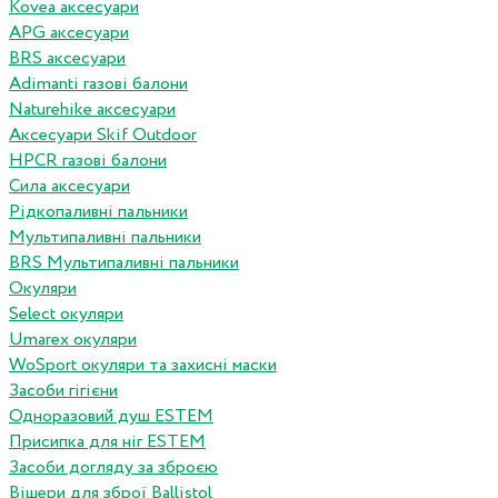
Kovea аксесуари
APG аксесуари
BRS аксесуари
Adimanti газові балони
Naturehike аксесуари
Аксесуари Skif Outdoor
HPCR газові балони
Сила аксесуари
Рідкопаливні пальники
Мультипаливні пальники
BRS Мультипаливні пальники
Окуляри
Select окуляри
Umarex окуляри
WoSport окуляри та захисні маски
Засоби гігієни
Одноразовий душ ESTEM
Присипка для ніг ESTEM
Засоби догляду за зброєю
Вішери для зброї Ballistol