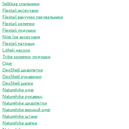
Selkbag спальники
Flextail аксесуари
Flextail вакуумні пакувальники
Flextail килимки
Flextail подушки
Nite Ize аксесуари
Flextail матраци
Litheli насоси
Tribe килимки, подушки
Одяг
DexShell шкарпетки
DexShell рукавички
DexShell шапки
Naturehike одяг
Naturehike рукавиці
Naturehike шкарпетки
Naturehike верхній одяг
Naturehike штани
Naturehike шапки