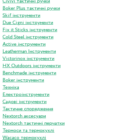
Сivivi тактичні ручки
Boker Plus тактичні ручки
Skif інструменти
Due Cigni інструменти
Fix it Sticks інструменти
Сold Steel інструменти
Active інструменти
Leatherman Інструменти
Victorinox інструменти
HX Outdoors інструменти
Benchmade інструменти
Boker інструменти
Техніка
Електроінструменти
Садові інструменти
Тактичне спорядження
Nextorch аксесуари
Nextorch тактичні перчатки
Термоси та термокухлі
Wacaco термокухлі