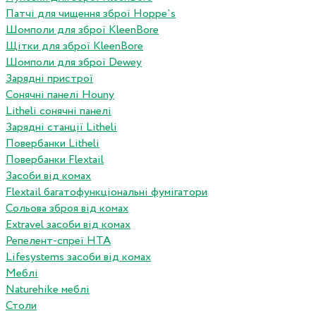
Патчі для чищення зброї Hoppe`s
Шомполи для зброї KleenBore
Щітки для зброї KleenBore
Шомполи для зброї Dewey
Зарядні пристрої
Сонячні панелі Houny
Litheli сонячні панелі
Зарядні станції Litheli
Повербанки Litheli
Повербанки Flextail
Засоби від комах
Flextail багатофункціональні фумігатори
Сольова зброя від комах
Extravel засоби від комах
Репелент-спреї HTA
Lifesystems засоби від комах
Меблі
Naturehike меблі
Столи