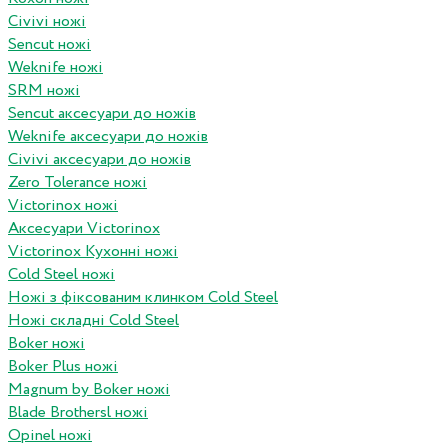
Civivi ножі
Sencut ножі
Weknife ножі
SRM ножі
Sencut аксесуари до ножів
Weknife аксесуари до ножів
Civivi аксесуари до ножів
Zero Tolerance ножі
Victorinox ножі
Аксесуари Victorinox
Victorinox Кухонні ножі
Cold Steel ножі
Ножі з фіксованим клинком Cold Steel
Ножі складні Cold Steel
Boker ножі
Boker Plus ножі
Magnum by Boker ножі
Blade Brothersl ножі
Opinel ножі