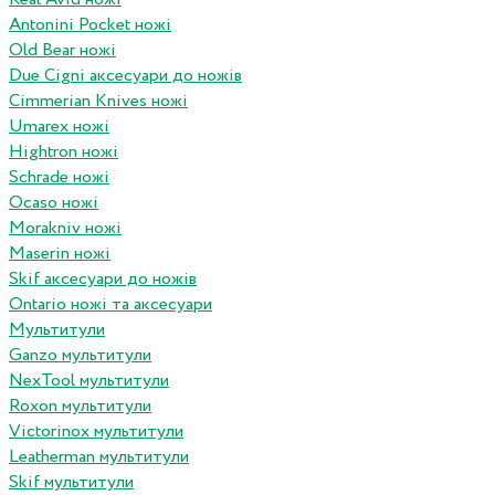
Antonini Pocket ножі
Old Bear ножі
Due Cigni аксесуари до ножів
Cimmerian Knives ножі
Umarex ножі
Hightron ножі
Schrade ножі
Ocaso ножі
Morakniv ножі
Maserin ножі
Skif аксесуари до ножів
Ontario ножі та аксесуари
Мультитули
Ganzo мультитули
NexTool мультитули
Roxon мультитули
Victorinox мультитули
Leatherman мультитули
Skif мультитули