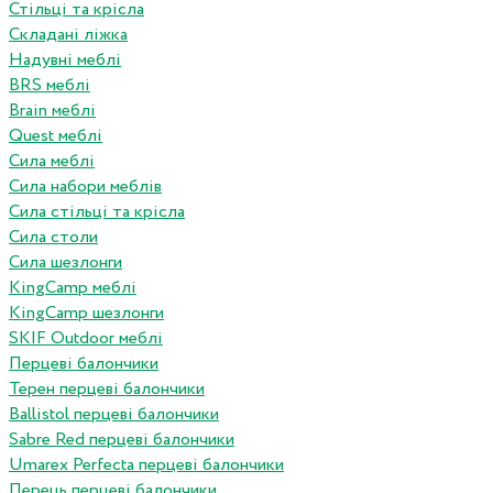
Стільці та крісла
Складані ліжка
Надувні меблі
BRS меблі
Brain меблі
Quest меблі
Сила меблі
Сила набори меблів
Сила стільці та крісла
Сила столи
Сила шезлонги
KingCamp меблі
KingCamp шезлонги
SKIF Outdoor меблі
Перцеві балончики
Терен перцеві балончики
Ballistol перцеві балончики
Sabre Red перцеві балончики
Umarex Perfecta перцеві балончики
Перець перцеві балончики