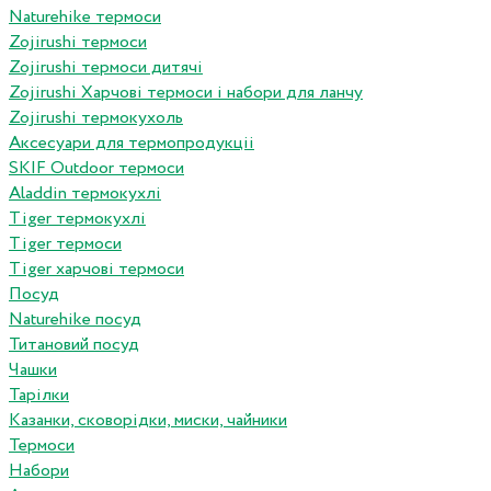
Naturehike термоси
Zojirushi термоси
Zojirushi термоси дитячі
Zojirushi Харчові термоси і набори для ланчу
Zojirushi термокухоль
Аксесуари для термопродукціі
SKIF Outdoor термоси
Aladdin термокухлі
Tiger термокухлі
Tiger термоси
Tiger харчові термоси
Посуд
Naturehike посуд
Титановий посуд
Чашки
Тарілки
Казанки, сковорідки, миски, чайники
Термоси
Набори