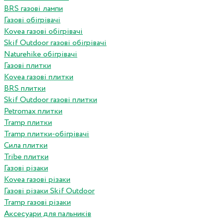
BRS газові лампи
Газові обігрівачі
Kovea газові обігрівачі
Skif Outdoor газові обігрівачі
Naturehike обігрівачі
Газові плитки
Kovea газові плитки
BRS плитки
Skif Outdoor газові плитки
Petromax плитки
Tramp плитки
Tramp плитки-обігрівачі
Сила плитки
Tribe плитки
Газові різаки
Kovea газові різаки
Газові різаки Skif Outdoor
Tramp газові різаки
Аксесуари для пальників