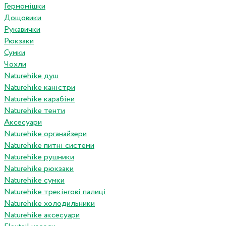
Гермомішки
Дощовики
Рукавички
Рюкзаки
Сумки
Чохли
Naturehike душ
Naturehike каністри
Naturehike карабіни
Naturehike тенти
Аксесуари
Naturehike органайзери
Naturehike питні системи
Naturehike рушники
Naturehike рюкзаки
Naturehike сумки
Naturehike трекінгові палиці
Naturehike холодильники
Naturehike аксесуари