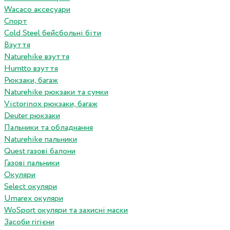
Wacaco аксесуари
Спорт
Cold Steel бейсбольні біти
Взуття
Naturehike взуття
Humtto взуття
Рюкзаки, багаж
Naturehike рюкзаки та сумки
Victorinox рюкзаки, багаж
Deuter рюкзаки
Пальники та обладнання
Naturehike пальники
Quest газові балони
Газові пальники
Окуляри
Select окуляри
Umarex окуляри
WoSport окуляри та захисні маски
Засоби гігієни