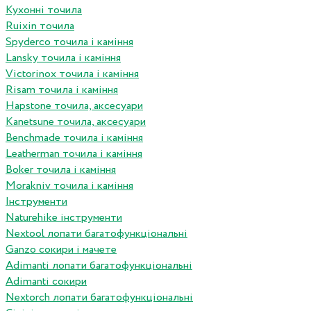
Кухонні точила
Ruixin точила
Spyderco точила і каміння
Lansky точила і каміння
Victorinox точила і каміння
Risam точила і каміння
Hapstone точила, аксесуари
Kanetsune точила, аксесуари
Benchmade точила і каміння
Leatherman точила і каміння
Boker точила і каміння
Morakniv точила і каміння
Інструменти
Naturehike інструменти
Nextool лопати багатофункціональні
Ganzo сокири і мачете
Adimanti лопати багатофункціональні
Adimanti сокири
Nextorch лопати багатофункціональні