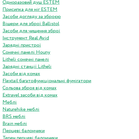
Одноразовий душ ESTEM
Присипка для ніг ESTEM
Засоби догляду за зброєю
Вішери для зброї Ballistol
Засоби для чищення зброї
Інструмент Real Avid
Зарядні пристрої
Сонячні панелі Houny
Litheli сонячні панелі
Зарядні станції Litheli
Засоби від комах
Flextail багатофункціональні фумігатори
Сольова зброя від комах
Extravel засоби від комах
Меблі
Naturehike меблі
BRS меблі
Brain меблі
Перцеві балончики
Терен перцеві балончики