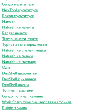
Ganzo мультитули
NexTool мультитули
Roxon мультитули
Намети
Naturehike намети
Ranger намети
Tramp намети, тенти
Туристичне спорядження
Naturehike спальні мішки
Naturehike гамаки
Naturehike матраци
Одяг
DexShell шкарпетки
DexShell рукавички
DexShell шапки
Точильні системи
Ganzo точила і каміння
Work Sharp точильні верстати і точила
Ruixin точила