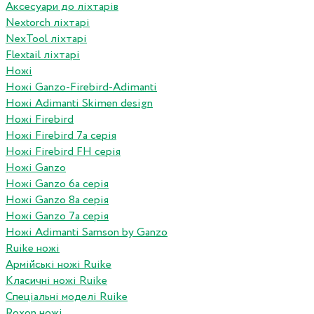
Аксесуари до ліхтарів
Nextorch ліхтарі
NexTool ліхтарі
Flextail ліхтарі
Ножі
Ножі Ganzo-Firebird-Adimanti
Ножі Adimanti Skimen design
Ножі Firebird
Ножі Firebird 7а серія
Ножі Firebird FH серія
Ножі Ganzo
Ножі Ganzo 6а серія
Ножі Ganzo 8а серія
Ножі Ganzo 7а серія
Ножі Adimanti Samson by Ganzo
Ruike ножі
Армійські ножі Ruike
Класичні ножі Ruike
Спеціальні моделі Ruike
Roxon ножi