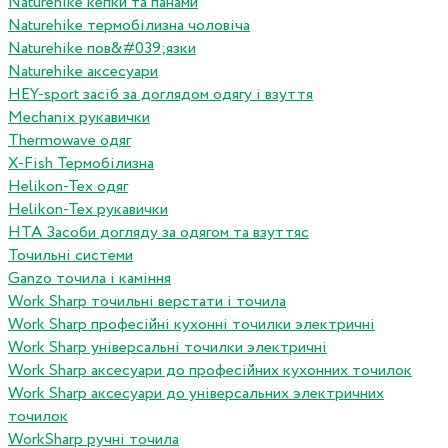
Naturehike кепки та панами
Naturehike термобілизна чоловіча
Naturehike пов&#039;язки
Naturehike аксесуари
HEY-sport засіб за доглядом одягу і взуття
Mechanix рукавички
Thermowave одяг
X-Fish Термобілизна
Helikon-Tex одяг
Helikon-Tex рукавички
HTA Засоби догляду за одягом та взуттяс
Точильні системи
Ganzo точила і каміння
Work Sharp точильні верстати і точила
Work Sharp професiйнi кухоннi точилки электричнi
Work Sharp унiверсальнi точилки электричнi
Work Sharp аксесуари до професiйних кухонних точилок
Work Sharp аксесуари до унiверсальних электричних
точилок
WorkSharp ручні точила