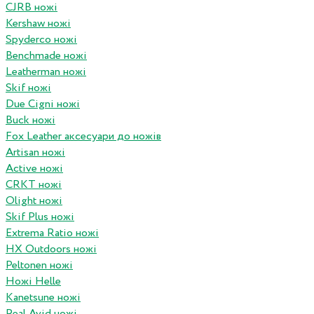
CJRB ножі
Kershaw ножі
Spyderco ножі
Benchmade ножі
Leatherman ножі
Skif ножі
Due Cigni ножі
Buck ножі
Fox Leather аксесуари до ножів
Artisan ножі
Active ножі
CRKT ножі
Olight ножі
Skif Plus ножі
Extrema Ratio ножі
HX Outdoors ножі
Peltonen ножі
Ножі Helle
Kanetsune ножі
Real Avid ножі