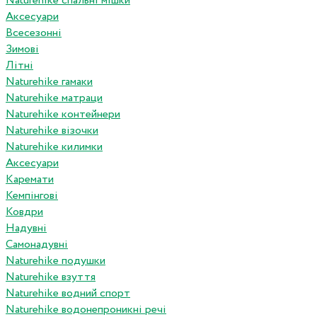
Naturehike спальні мішки
Аксесуари
Всесезонні
Зимові
Літні
Naturehike гамаки
Naturehike матраци
Naturehike контейнери
Naturehike візочки
Naturehike килимки
Аксесуари
Каремати
Кемпінгові
Ковдри
Надувні
Самонадувні
Naturehike подушки
Naturehike взуття
Naturehike водний спорт
Naturehike водонепроникні речі