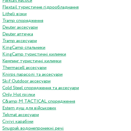
Flextail насоси
Flextail туристичне гідрообладнання
Litheli візки
Tramp спорядження
Deuter аксесуари
Deuter аптечка
Tramp аксесуари
KingCamp спальники
KingCamp туристичні килимки
Кемпинг туристичні килимки
Thermacell аксесуари
Knirps парасолі та аксесуари
Skif Outdoor аксесуари
Cold Steel спорядження та аксесуари
Only Hot грілки
C&amp;M TACTICAL спорядження
Estem душ для військових
Tekmat аксесуари
Сivivi карабіни
Snugpak водонепроникні речі