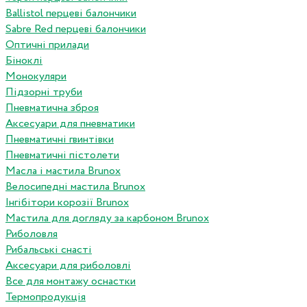
Ballistol перцеві балончики
Sabre Red перцеві балончики
Оптичні прилади
Біноклі
Монокуляри
Підзорні труби
Пневматична зброя
Аксесуари для пневматики
Пневматичні гвинтівки
Пневматичні пістолети
Масла і мастила Brunox
Велосипедні мастила Brunox
Інгібітори корозії Brunox
Мастила для догляду за карбоном Brunox
Риболовля
Рибальські снасті
Аксесуари для риболовлі
Все для монтажу оснастки
Термопродукція