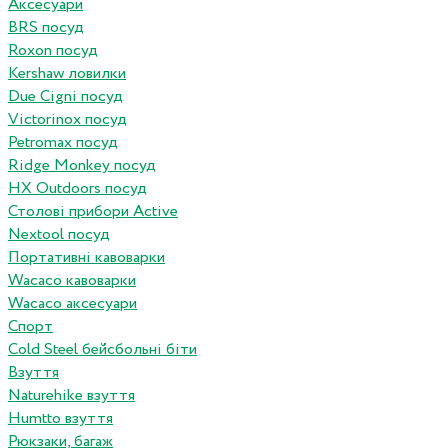
Аксесуари
BRS посуд
Roxon посуд
Kershaw ловилки
Due Cigni посуд
Victorinox посуд
Petromax посуд
Ridge Monkey посуд
HX Outdoors посуд
Столові прибори Active
Nextool посуд
Портативні кавоварки
Wacaco кавоварки
Wacaco аксесуари
Спорт
Cold Steel бейсбольні біти
Взуття
Naturehike взуття
Humtto взуття
Рюкзаки, багаж