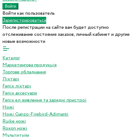
Войти как пользователь
Зарегистрироваться
После регистрации на сайте вам будет доступно
отслеживание состояния заказов, личный кабинет и другие
новые возможности
Каталог
Маркетингова продукція
Торгове обладнання
Ліхтарі
Fenix ліхтарі
Fenix аксесуари
Fenix ел живлення та зарядні пристрої
Ножі
Ножі Ganzo-Firebird-Adimanti
Ruike ножі
Roxon ножi
Мультитули