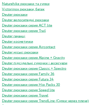
Naturehike рюкзаки та сумки
Victorinox рюкзаки, багаж
Deuter рюкзаки
Deuter велосипедні рюкзаки
Deuter рюкзаки серия ACT lite
Deuter рюкзаки серия Trail
Deuter гаманці
Deuter косметички
Deuter рюкзаки серия Aircontact
Deuter міські рюкзаки
Deuter рюкзаки серия Alpine + Gravity
Deuter підсідельні сумочки і аксесуари
Deuter рюкзаки серия Classic + Spectro
Deuter рюкзаки серия Family 36
Deuter рюкзаки серия Futura 34
Deuter рюкзаки серия Hip Packs 30
Deuter рюкзаки серия Speed lite
Deuter рюкзаки серия Travel
Deuter рюкзаки серия TrendLine (Сумки через плече)