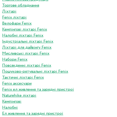
Торгове обладнання
Ліхтарі
Fenix ліхтарі
Велофари Fenix
Кемпінгові ліхтарі Fenix
Налобні ліхтарі Fenix
Індустріальні ліхтарі Fenix
Ліхтарі для дайвінгу Fenix
Мисливські ліхтарі Fenix
Набори Fenix
Повсякденні ліхтарі Fenix
Пошуково-рятувальні ліхтарі Fenix
Тактичні ліхтарі Fenix
Fenix аксесуари
Fenix ел живлення та зарядні пристрої
Naturehike ліхтарі
Кемпінгові
Налобні
Ел живлення та зарядні пристрої