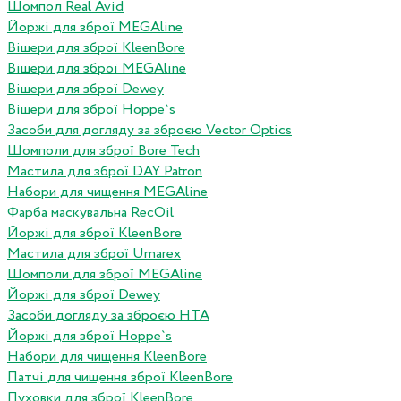
Шомпол Real Avid
Йоржі для зброї MEGAline
Вішери для зброї KleenBore
Вішери для зброї MEGAline
Вішери для зброї Dewey
Вішери для зброї Hoppe`s
Засоби для догляду за зброєю Vector Optics
Шомполи для зброї Bore Tech
Мастила для зброї DAY Patron
Набори для чищення MEGAline
Фарба маскувальна RecOil
Йоржі для зброї KleenBore
Мастила для зброї Umarex
Шомполи для зброї MEGAline
Йоржі для зброї Dewey
Засоби догляду за зброєю HTA
Йоржі для зброї Hoppe`s
Набори для чищення KleenBore
Патчі для чищення зброї KleenBore
Пуховки для зброї KleenBore