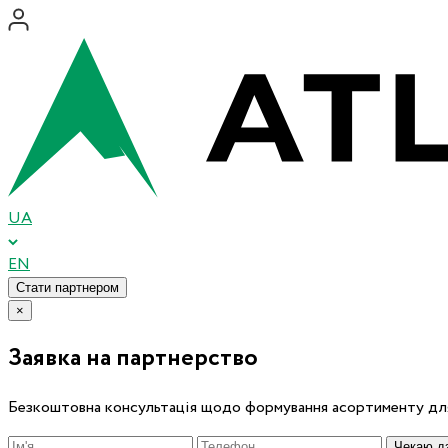
UA
EN
Стати партнером
×
Заявка на партнерство
Безкоштовна консультація щодо формування асортименту для
Чекаю дз