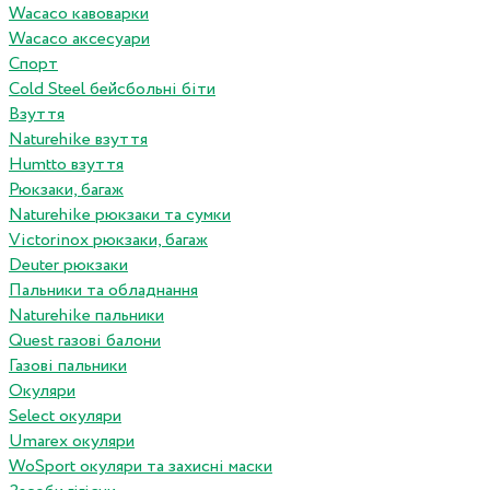
Wacaco кавоварки
Wacaco аксесуари
Спорт
Cold Steel бейсбольні біти
Взуття
Naturehike взуття
Humtto взуття
Рюкзаки, багаж
Naturehike рюкзаки та сумки
Victorinox рюкзаки, багаж
Deuter рюкзаки
Пальники та обладнання
Naturehike пальники
Quest газові балони
Газові пальники
Окуляри
Select окуляри
Umarex окуляри
WoSport окуляри та захисні маски