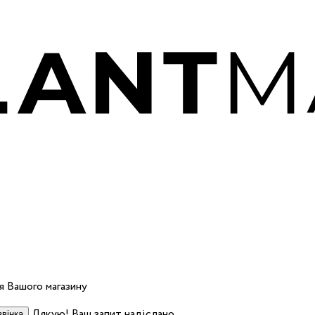
 Вашого магазину
Дякую! Ваш запит надіслано.
вінка