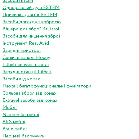
Засоби гігієни
Одноразовий душ ESTEM
Присипка для ніг ESTEM
Засоби догляду за зброєю
Вішери для зброї Ballistol
Засоби для чищення зброї
Інструмент Real Avid
Зарядні пристрої
Сонячні панелі Houny
Litheli сонячні панелі
Зарядні станції Litheli
Засоби від комах
Flextail багатофункціональні фумігатори
Сольова зброя від комах
Extravel засоби від комах
Меблі
Naturehike меблі
BRS меблі
Brain меблі
Перцеві балончики