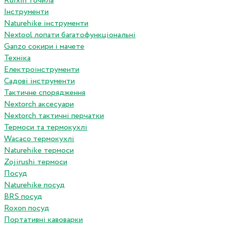
Ruixin точила
Інструменти
Naturehike інструменти
Nextool лопати багатофункціональні
Ganzo сокири і мачете
Техніка
Електроінструменти
Садові інструменти
Тактичне спорядження
Nextorch аксесуари
Nextorch тактичні перчатки
Термоси та термокухлі
Wacaco термокухлі
Naturehike термоси
Zojirushi термоси
Посуд
Naturehike посуд
BRS посуд
Roxon посуд
Портативні кавоварки