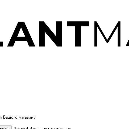
 Вашого магазину
Дякую! Ваш запит надіслано.
вінка