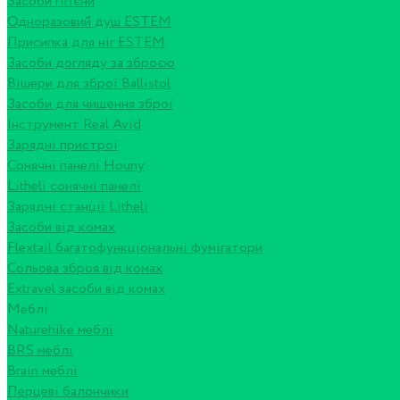
Засоби гігієни
Одноразовий душ ESTEM
Присипка для ніг ESTEM
Засоби догляду за зброєю
Вішери для зброї Ballistol
Засоби для чищення зброї
Інструмент Real Avid
Зарядні пристрої
Сонячні панелі Houny
Litheli сонячні панелі
Зарядні станції Litheli
Засоби від комах
Flextail багатофункціональні фумігатори
Сольова зброя від комах
Extravel засоби від комах
Меблі
Naturehike меблі
BRS меблі
Brain меблі
Перцеві балончики