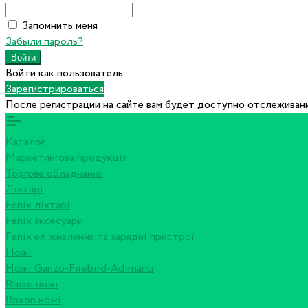
Запомнить меня
Забыли пароль?
Войти как пользователь
Зарегистрироваться
После регистрации на сайте вам будет доступно отслеживани
Каталог
Маркетингова продукція
Торгове обладнання
Ліхтарі
Fenix ліхтарі
Fenix аксесуари
Fenix ел живлення та зарядні пристрої
Ножі
Ножі Ganzo-Firebird-Adimanti
Ruike ножі
Roxon ножi