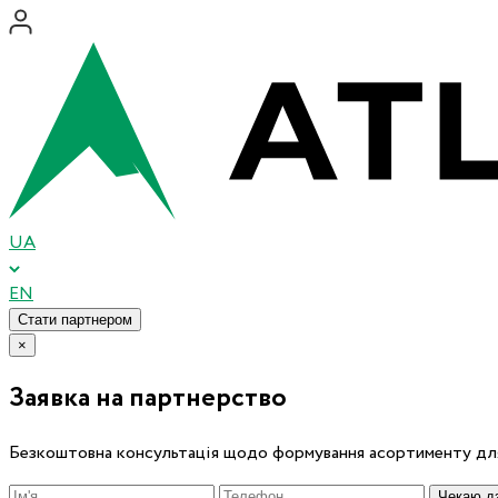
UA
EN
Стати партнером
×
Заявка на партнерство
Безкоштовна консультація щодо формування асортименту для
Чекаю дз