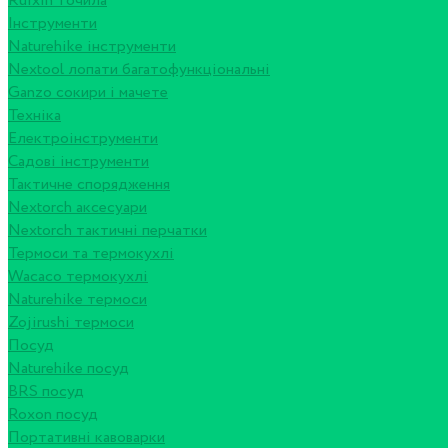
Ruixin точила
Інструменти
Naturehike інструменти
Nextool лопати багатофункціональні
Ganzo сокири і мачете
Техніка
Електроінструменти
Садові інструменти
Тактичне спорядження
Nextorch аксесуари
Nextorch тактичні перчатки
Термоси та термокухлі
Wacaco термокухлі
Naturehike термоси
Zojirushi термоси
Посуд
Naturehike посуд
BRS посуд
Roxon посуд
Портативні кавоварки