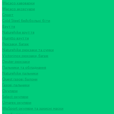
Wacaco кавоварки
Wacaco аксесуари
Спорт
Cold Steel бейсбольні біти
Взуття
Naturehike взуття
Humtto взуття
Рюкзаки, багаж
Naturehike рюкзаки та сумки
Victorinox рюкзаки, багаж
Deuter рюкзаки
Пальники та обладнання
Naturehike пальники
Quest газові балони
Газові пальники
Окуляри
Select окуляри
Umarex окуляри
WoSport окуляри та захисні маски