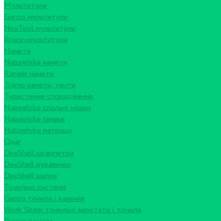
Мультитули
Ganzo мультитули
NexTool мультитули
Roxon мультитули
Намети
Naturehike намети
Ranger намети
Tramp намети, тенти
Туристичне спорядження
Naturehike спальні мішки
Naturehike гамаки
Naturehike матраци
Одяг
DexShell шкарпетки
DexShell рукавички
DexShell шапки
Точильні системи
Ganzo точила і каміння
Work Sharp точильні верстати і точила