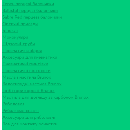
Терен перцеві балончики
Ballistol перцеві балончики
Sabre Red перцеві балончики
Оптичні прилади
Біноклі
Монокуляри
Підзорні труби
Пневматична зброя
Аксесуари для пневматики
Пневматичні гвинтівки
Пневматичні пістолети
Масла і мастила Brunox
Велосипедні мастила Brunox
Інгібітори корозії Brunox
Мастила для догляду за карбоном Brunox
Риболовля
Рибальські снасті
Аксесуари для риболовлі
Все для монтажу оснастки