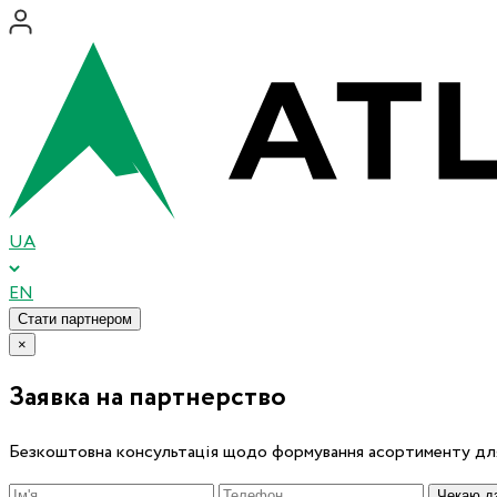
UA
EN
Стати партнером
×
Заявка на партнерство
Безкоштовна консультація щодо формування асортименту для
Чекаю дз