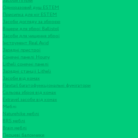
Засоби гігієни
Одноразовий душ ESTEM
Присипка для ніг ESTEM
Засоби догляду за зброєю
Вішери для зброї Ballistol
Засоби для чищення зброї
Інструмент Real Avid
Зарядні пристрої
Сонячні панелі Houny
Litheli сонячні панелі
Зарядні станції Litheli
Засоби від комах
Flextail багатофункціональні фумігатори
Сольова зброя від комах
Extravel засоби від комах
Меблі
Naturehike меблі
BRS меблі
Brain меблі
Перцеві балончики