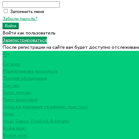
Запомнить меня
Забыли пароль?
Войти как пользователь
Зарегистрироваться
После регистрации на сайте вам будет доступно отслеживани
Каталог
Маркетингова продукція
Торгове обладнання
Ліхтарі
Fenix ліхтарі
Fenix аксесуари
Fenix ел живлення та зарядні пристрої
Ножі
Ножі Ganzo-Firebird-Adimanti
Ruike ножі
Roxon ножi