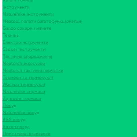
Ruixin точила
Інструменти
Naturehike інструменти
Nextool лопати багатофункціональні
Ganzo сокири і мачете
Техніка
Електроінструменти
Садові інструменти
Тактичне спорядження
Nextorch аксесуари
Nextorch тактичні перчатки
Термоси та термокухлі
Wacaco термокухлі
Naturehike термоси
Zojirushi термоси
Посуд
Naturehike посуд
BRS посуд
Roxon посуд
Портативні кавоварки