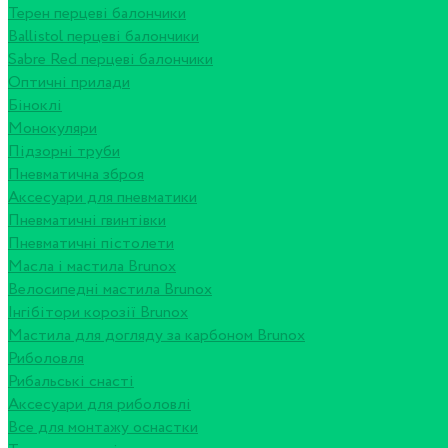
Терен перцеві балончики
Ballistol перцеві балончики
Sabre Red перцеві балончики
Оптичні прилади
Біноклі
Монокуляри
Підзорні труби
Пневматична зброя
Аксесуари для пневматики
Пневматичні гвинтівки
Пневматичні пістолети
Масла і мастила Brunox
Велосипедні мастила Brunox
Інгібітори корозії Brunox
Мастила для догляду за карбоном Brunox
Риболовля
Рибальські снасті
Аксесуари для риболовлі
Все для монтажу оснастки