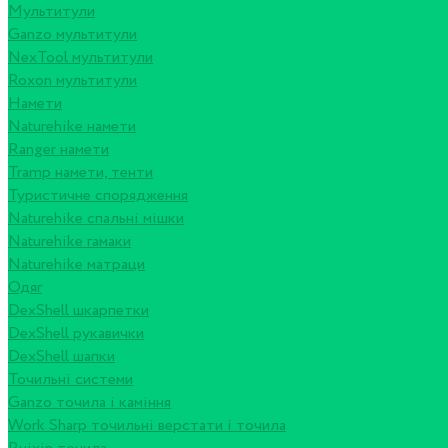
Мультитули
Ganzo мультитули
NexTool мультитули
Roxon мультитули
Намети
Naturehike намети
Ranger намети
Tramp намети, тенти
Туристичне спорядження
Naturehike спальні мішки
Naturehike гамаки
Naturehike матраци
Одяг
DexShell шкарпетки
DexShell рукавички
DexShell шапки
Точильні системи
Ganzo точила і каміння
Work Sharp точильні верстати і точила