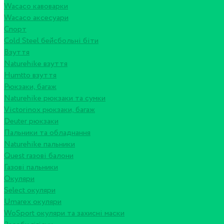
Wacaco кавоварки
Wacaco аксесуари
Спорт
Cold Steel бейсбольні біти
Взуття
Naturehike взуття
Humtto взуття
Рюкзаки, багаж
Naturehike рюкзаки та сумки
Victorinox рюкзаки, багаж
Deuter рюкзаки
Пальники та обладнання
Naturehike пальники
Quest газові балони
Газові пальники
Окуляри
Select окуляри
Umarex окуляри
WoSport окуляри та захисні маски