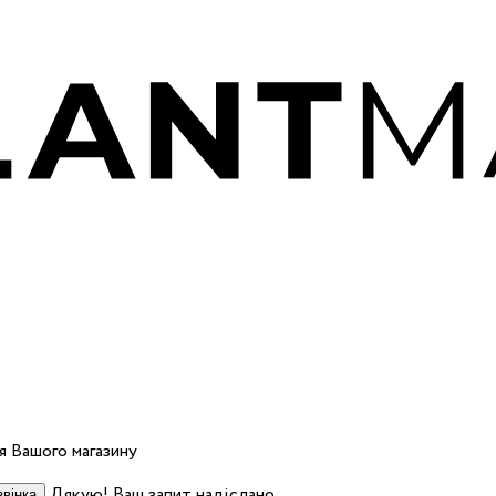
 Вашого магазину
Дякую! Ваш запит надіслано.
вінка