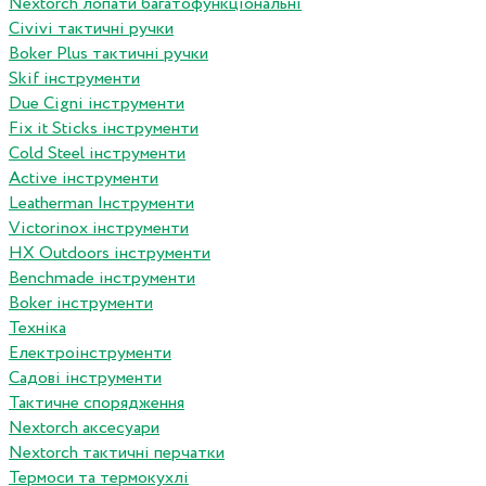
Nextorch лопати багатофункціональні
Сivivi тактичні ручки
Boker Plus тактичні ручки
Skif інструменти
Due Cigni інструменти
Fix it Sticks інструменти
Сold Steel інструменти
Active інструменти
Leatherman Інструменти
Victorinox інструменти
HX Outdoors інструменти
Benchmade інструменти
Boker інструменти
Техніка
Електроінструменти
Садові інструменти
Тактичне спорядження
Nextorch аксесуари
Nextorch тактичні перчатки
Термоси та термокухлі