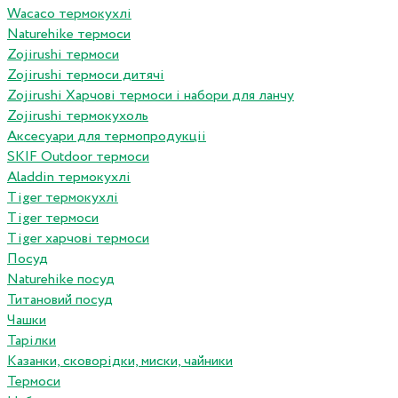
Wacaco термокухлі
Naturehike термоси
Zojirushi термоси
Zojirushi термоси дитячі
Zojirushi Харчові термоси і набори для ланчу
Zojirushi термокухоль
Аксесуари для термопродукціі
SKIF Outdoor термоси
Aladdin термокухлі
Tiger термокухлі
Tiger термоси
Tiger харчові термоси
Посуд
Naturehike посуд
Титановий посуд
Чашки
Тарілки
Казанки, сковорідки, миски, чайники
Термоси