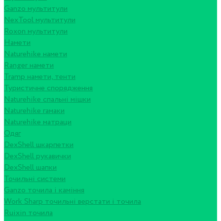
Ganzo мультитули
NexTool мультитули
Roxon мультитули
Намети
Naturehike намети
Ranger намети
Tramp намети, тенти
Туристичне спорядження
Naturehike спальні мішки
Naturehike гамаки
Naturehike матраци
Одяг
DexShell шкарпетки
DexShell рукавички
DexShell шапки
Точильні системи
Ganzo точила і каміння
Work Sharp точильні верстати і точила
Ruixin точила