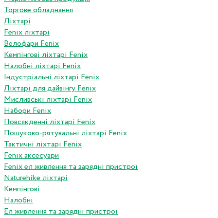
Торгове обладнання
Ліхтарі
Fenix ліхтарі
Велофари Fenix
Кемпінгові ліхтарі Fenix
Налобні ліхтарі Fenix
Індустріальні ліхтарі Fenix
Ліхтарі для дайвінгу Fenix
Мисливські ліхтарі Fenix
Набори Fenix
Повсякденні ліхтарі Fenix
Пошуково-рятувальні ліхтарі Fenix
Тактичні ліхтарі Fenix
Fenix аксесуари
Fenix ел живлення та зарядні пристрої
Naturehike ліхтарі
Кемпінгові
Налобні
Ел живлення та зарядні пристрої