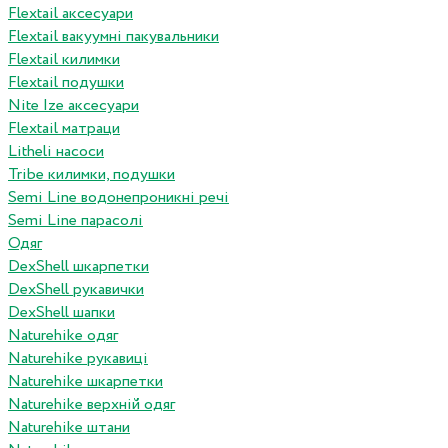
Flextail аксесуари
Flextail вакуумні пакувальники
Flextail килимки
Flextail подушки
Nite Ize аксесуари
Flextail матраци
Litheli насоси
Tribe килимки, подушки
Semi Line водонепроникні речі
Semi Line парасолі
Одяг
DexShell шкарпетки
DexShell рукавички
DexShell шапки
Naturehike одяг
Naturehike рукавиці
Naturehike шкарпетки
Naturehike верхній одяг
Naturehike штани