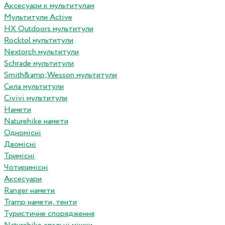
Аксесуари к мультитулам
Мультитули Active
HX Outdoors мультитули
Rocktol мультитули
Nextorch мультитули
Schrade мультитули
Smith&amp;Wesson мультитули
Сила мультитули
Civivi мультитули
Намети
Naturehike намети
Одномісні
Двомісні
Тримісні
Чотиримісні
Аксесуари
Ranger намети
Tramp намети, тенти
Туристичне спорядження