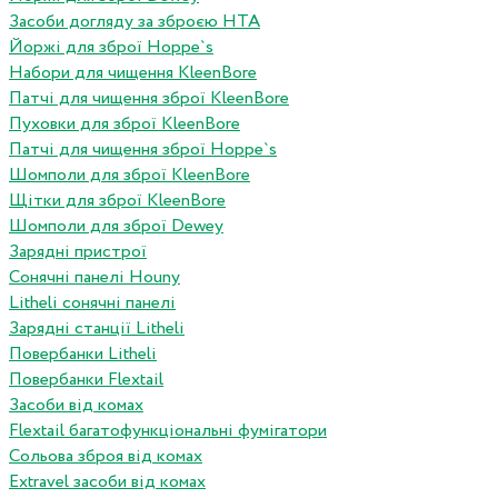
Засоби догляду за зброєю HTA
Йоржі для зброї Hoppe`s
Набори для чищення KleenBore
Патчі для чищення зброї KleenBore
Пуховки для зброї KleenBore
Патчі для чищення зброї Hoppe`s
Шомполи для зброї KleenBore
Щітки для зброї KleenBore
Шомполи для зброї Dewey
Зарядні пристрої
Сонячні панелі Houny
Litheli сонячні панелі
Зарядні станції Litheli
Повербанки Litheli
Повербанки Flextail
Засоби від комах
Flextail багатофункціональні фумігатори
Сольова зброя від комах
Extravel засоби від комах