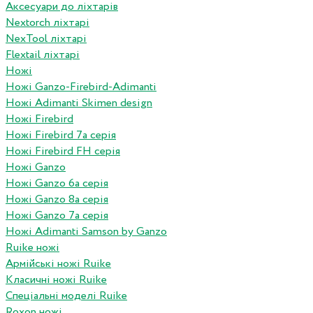
Аксесуари до ліхтарів
Nextorch ліхтарі
NexTool ліхтарі
Flextail ліхтарі
Ножі
Ножі Ganzo-Firebird-Adimanti
Ножі Adimanti Skimen design
Ножі Firebird
Ножі Firebird 7а серія
Ножі Firebird FH серія
Ножі Ganzo
Ножі Ganzo 6а серія
Ножі Ganzo 8а серія
Ножі Ganzo 7а серія
Ножі Adimanti Samson by Ganzo
Ruike ножі
Армійські ножі Ruike
Класичні ножі Ruike
Спеціальні моделі Ruike
Roxon ножi