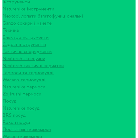
Інструменти
Naturehike інструменти
Nextool лопати багатофункціональні
Ganzo сокири і мачете
Техніка
Електроінструменти
Садові інструменти
Тактичне спорядження
Nextorch аксесуари
Nextorch тактичні перчатки
Термоси та термокухлі
Wacaco термокухлі
Naturehike термоси
Zojirushi термоси
Посуд
Naturehike посуд
BRS посуд
Roxon посуд
Портативні кавоварки
Wacaco кавоварки