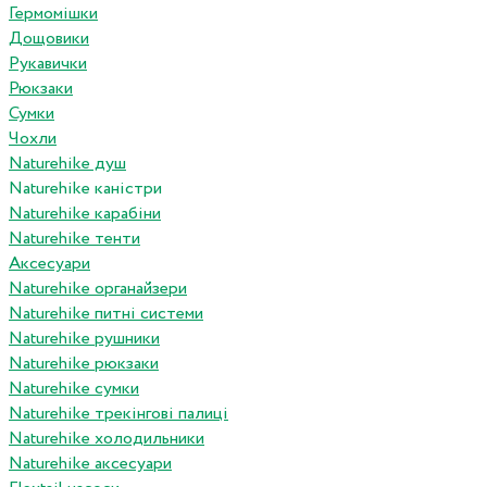
Гермомішки
Дощовики
Рукавички
Рюкзаки
Сумки
Чохли
Naturehike душ
Naturehike каністри
Naturehike карабіни
Naturehike тенти
Аксесуари
Naturehike органайзери
Naturehike питні системи
Naturehike рушники
Naturehike рюкзаки
Naturehike сумки
Naturehike трекінгові палиці
Naturehike холодильники
Naturehike аксесуари