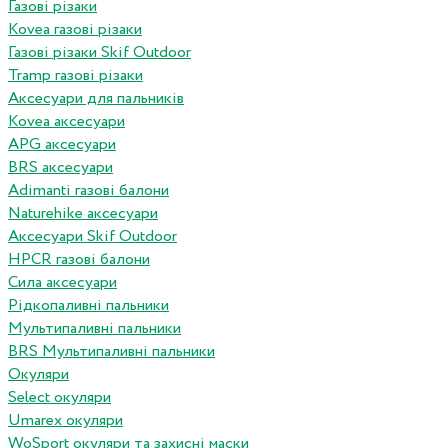
Газові різаки
Kovea газові різаки
Газові різаки Skif Outdoor
Tramp газові різаки
Аксесуари для пальників
Kovea аксесуари
APG аксесуари
BRS аксесуари
Adimanti газові балони
Naturehike аксесуари
Аксесуари Skif Outdoor
HPCR газові балони
Сила аксесуари
Рідкопаливні пальники
Мультипаливні пальники
BRS Мультипаливні пальники
Окуляри
Select окуляри
Umarex окуляри
WoSport окуляри та захисні маски