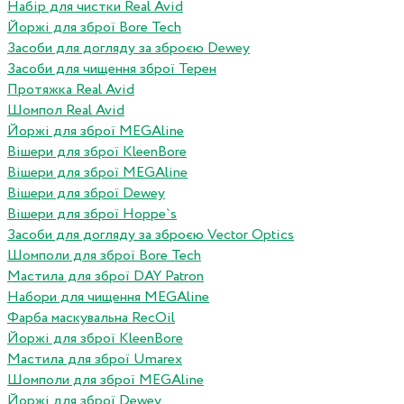
Набір для чистки Real Avid
Йоржі для зброї Bore Tech
Засоби для догляду за зброєю Dewey
Засоби для чищення зброї Терен
Протяжка Real Avid
Шомпол Real Avid
Йоржі для зброї MEGAline
Вішери для зброї KleenBore
Вішери для зброї MEGAline
Вішери для зброї Dewey
Вішери для зброї Hoppe`s
Засоби для догляду за зброєю Vector Optics
Шомполи для зброї Bore Tech
Мастила для зброї DAY Patron
Набори для чищення MEGAline
Фарба маскувальна RecOil
Йоржі для зброї KleenBore
Мастила для зброї Umarex
Шомполи для зброї MEGAline
Йоржі для зброї Dewey