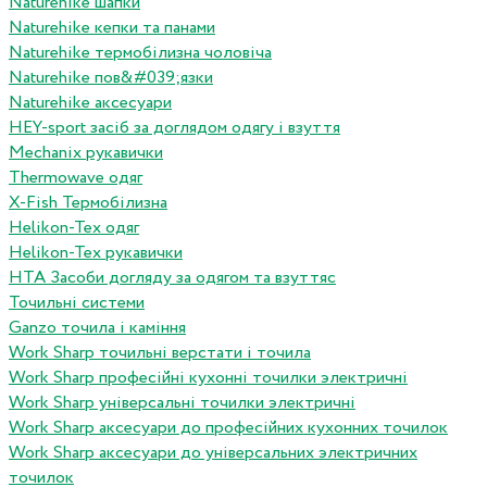
Naturehike шапки
Naturehike кепки та панами
Naturehike термобілизна чоловіча
Naturehike пов&#039;язки
Naturehike аксесуари
HEY-sport засіб за доглядом одягу і взуття
Mechanix рукавички
Thermowave одяг
X-Fish Термобілизна
Helikon-Tex одяг
Helikon-Tex рукавички
HTA Засоби догляду за одягом та взуттяс
Точильні системи
Ganzo точила і каміння
Work Sharp точильні верстати і точила
Work Sharp професiйнi кухоннi точилки электричнi
Work Sharp унiверсальнi точилки электричнi
Work Sharp аксесуари до професiйних кухонних точилок
Work Sharp аксесуари до унiверсальних электричних
точилок