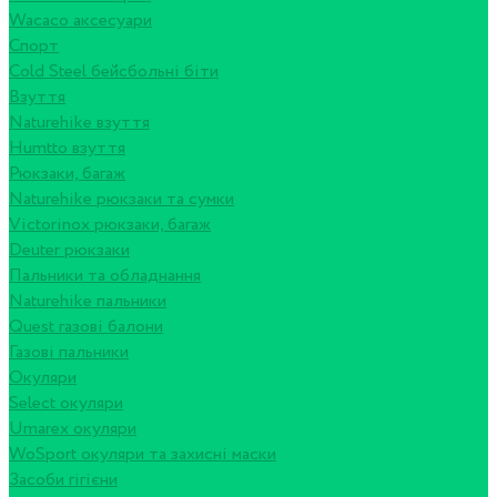
Wacaco аксесуари
Спорт
Cold Steel бейсбольні біти
Взуття
Naturehike взуття
Humtto взуття
Рюкзаки, багаж
Naturehike рюкзаки та сумки
Victorinox рюкзаки, багаж
Deuter рюкзаки
Пальники та обладнання
Naturehike пальники
Quest газові балони
Газові пальники
Окуляри
Select окуляри
Umarex окуляри
WoSport окуляри та захисні маски
Засоби гігієни