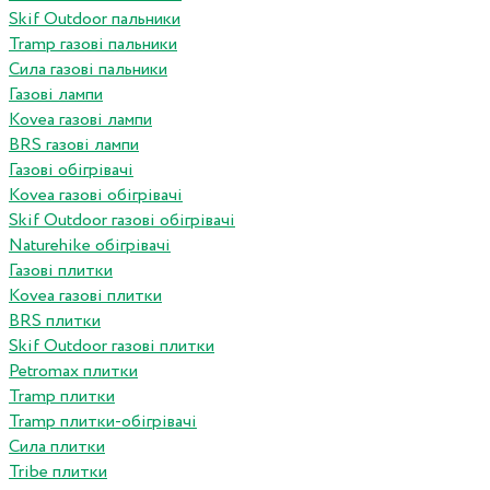
Skif Outdoor пальники
Tramp газові пальники
Сила газові пальники
Газові лампи
Kovea газові лампи
BRS газові лампи
Газові обігрівачі
Kovea газові обігрівачі
Skif Outdoor газові обігрівачі
Naturehike обігрівачі
Газові плитки
Kovea газові плитки
BRS плитки
Skif Outdoor газові плитки
Petromax плитки
Tramp плитки
Tramp плитки-обігрівачі
Сила плитки
Tribe плитки