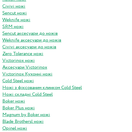
Civivi ножі
Sencut ножі
Weknife ножі
SRM ножі
Sencut аксесуари до ножів
Weknife аксесуари до ножів
Civivi аксесуари до ножів
Zero Tolerance ножі
Victorinox ножі
Аксесуари Victorinox
Victorinox Кухонні ножі
Cold Steel ножі
Ножі з фіксованим клинком Cold Steel
Ножі складні Cold Steel
Boker ножі
Boker Plus ножі
Magnum by Boker ножі
Blade Brothersl ножі
Opinel ножі