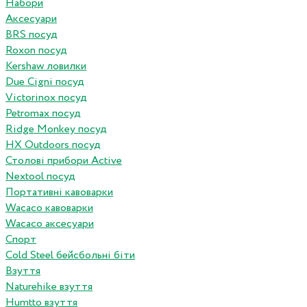
Набори
Аксесуари
BRS посуд
Roxon посуд
Kershaw ловилки
Due Cigni посуд
Victorinox посуд
Petromax посуд
Ridge Monkey посуд
HX Outdoors посуд
Столові прибори Active
Nextool посуд
Портативні кавоварки
Wacaco кавоварки
Wacaco аксесуари
Спорт
Cold Steel бейсбольні біти
Взуття
Naturehike взуття
Humtto взуття