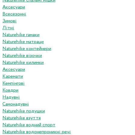
Naturehike спальні мішки
Аксесуари
Всесезонні
Зимові
Літні
Naturehike гамаки
Naturehike матраци
Naturehike контейнери
Naturehike візочки
Naturehike килимки
Аксесуари
Каремати
Кемпінгові
Ковдри
Надувні
Самонадувні
Naturehike подушки
Naturehike взуття
Naturehike водний спорт
Naturehike водонепроникні речі