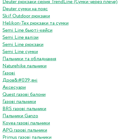
Deuter рюкзаки серия TrendLine (Сумки через плече)
Deuter сумки на пояс
Skif Outdoor рюкзаки
Helikon-Tex рюкзаки та сумки
Semi Line бьюті-кейси
Semi Line валізи
Semi Line рюкзаки
Semi Line сумки
Пальники та обладнання
Naturehike пальники
Газові
Дров&#039;яні
Аксесуари
Quest газові балони
Газові пальники
BRS газові пальники
Пальники Ganzo
Kovea газові пальники
APG газові пальники
Primus газові пальники