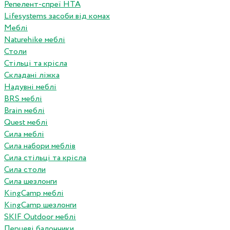
Репелент-спреї HTA
Lifesystems засоби від комах
Меблі
Naturehike меблі
Столи
Стільці та крісла
Складані ліжка
Надувні меблі
BRS меблі
Brain меблі
Quest меблі
Сила меблі
Сила набори меблів
Сила стільці та крісла
Сила столи
Сила шезлонги
KingCamp меблі
KingCamp шезлонги
SKIF Outdoor меблі
Перцеві балончики