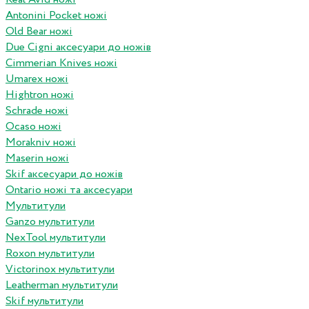
Antonini Pocket ножі
Old Bear ножі
Due Cigni аксесуари до ножів
Cimmerian Knives ножі
Umarex ножі
Hightron ножі
Schrade ножі
Ocaso ножі
Morakniv ножі
Maserin ножі
Skif аксесуари до ножів
Ontario ножі та аксесуари
Мультитули
Ganzo мультитули
NexTool мультитули
Roxon мультитули
Victorinox мультитули
Leatherman мультитули
Skif мультитули