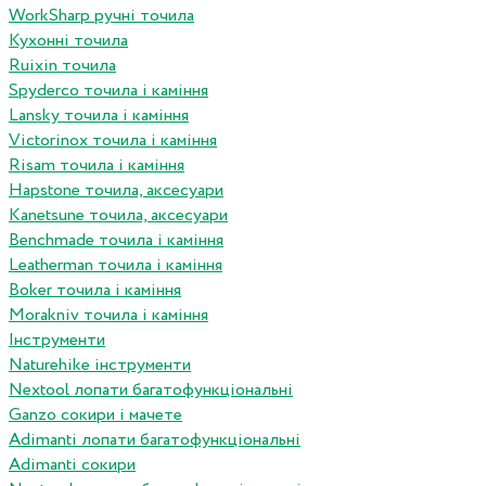
WorkSharp ручні точила
Кухонні точила
Ruixin точила
Spyderco точила і каміння
Lansky точила і каміння
Victorinox точила і каміння
Risam точила і каміння
Hapstone точила, аксесуари
Kanetsune точила, аксесуари
Benchmade точила і каміння
Leatherman точила і каміння
Boker точила і каміння
Morakniv точила і каміння
Інструменти
Naturehike інструменти
Nextool лопати багатофункціональні
Ganzo сокири і мачете
Adimanti лопати багатофункціональні
Adimanti сокири