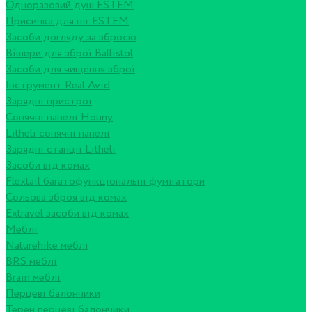
Одноразовий душ ESTEM
Присипка для ніг ESTEM
Засоби догляду за зброєю
Вішери для зброї Ballistol
Засоби для чищення зброї
Інструмент Real Avid
Зарядні пристрої
Сонячні панелі Houny
Litheli сонячні панелі
Зарядні станції Litheli
Засоби від комах
Flextail багатофункціональні фумігатори
Сольова зброя від комах
Extravel засоби від комах
Меблі
Naturehike меблі
BRS меблі
Brain меблі
Перцеві балончики
Терен перцеві балончики