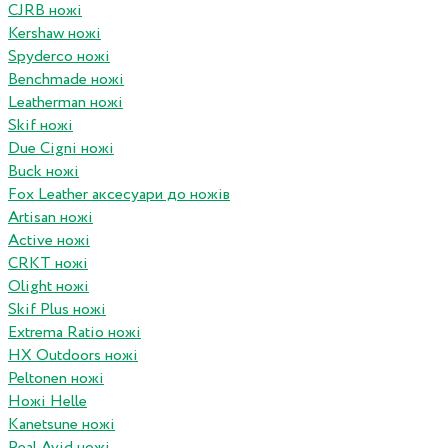
CJRB ножі
Kershaw ножі
Spyderco ножі
Benchmade ножі
Leatherman ножі
Skif ножі
Due Cigni ножі
Buck ножі
Fox Leather аксесуари до ножів
Artisan ножі
Active ножі
CRKT ножі
Olight ножі
Skif Plus ножі
Extrema Ratio ножі
HX Outdoors ножі
Peltonen ножі
Ножі Helle
Kanetsune ножі
Real Avid ножі