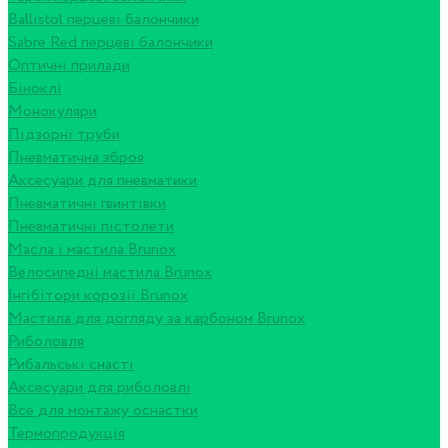
Ballistol перцеві балончики
Sabre Red перцеві балончики
Оптичні прилади
Біноклі
Монокуляри
Підзорні труби
Пневматична зброя
Аксесуари для пневматики
Пневматичні гвинтівки
Пневматичні пістолети
Масла і мастила Brunox
Велосипедні мастила Brunox
Інгібітори корозії Brunox
Мастила для догляду за карбоном Brunox
Риболовля
Рибальські снасті
Аксесуари для риболовлі
Все для монтажу оснастки
Термопродукція