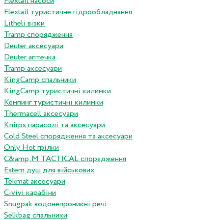
Flextail насоси
Flextail туристичне гідрообладнання
Litheli візки
Tramp спорядження
Deuter аксесуари
Deuter аптечка
Tramp аксесуари
KingCamp спальники
KingCamp туристичні килимки
Кемпинг туристичні килимки
Thermacell аксесуари
Knirps парасолі та аксесуари
Cold Steel спорядження та аксесуари
Only Hot грілки
C&amp;M TACTICAL спорядження
Estem душ для військових
Tekmat аксесуари
Сivivi карабіни
Snugpak водонепроникні речі
Selkbag спальники