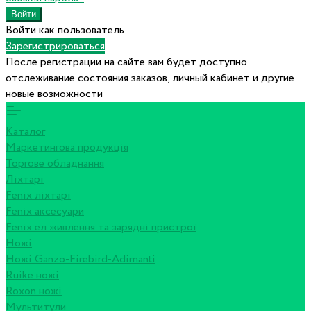
Войти как пользователь
Зарегистрироваться
После регистрации на сайте вам будет доступно
отслеживание состояния заказов, личный кабинет и другие
новые возможности
Каталог
Маркетингова продукція
Торгове обладнання
Ліхтарі
Fenix ліхтарі
Fenix аксесуари
Fenix ел живлення та зарядні пристрої
Ножі
Ножі Ganzo-Firebird-Adimanti
Ruike ножі
Roxon ножi
Мультитули