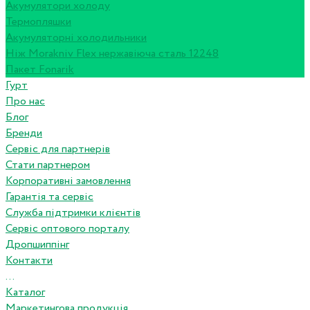
Акумулятори холоду
Термопляшки
Акумуляторні холодильники
Ніж Morakniv Flex нержавіюча сталь 12248
Пакет Fonarik
Гурт
Про нас
Блог
Бренди
Сервіс для партнерів
Стати партнером
Корпоративні замовлення
Гарантія та сервіс
Служба підтримки клієнтів
Сервіс оптового порталу
Дропшиппінг
Контакти
...
Каталог
Маркетингова продукція