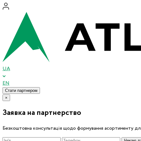
UA
EN
Стати партнером
×
Заявка на партнерство
Безкоштовна консультація щодо формування асортименту для
Чекаю дз