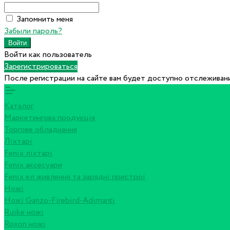
Запомнить меня
Забыли пароль?
Войти как пользователь
Зарегистрироваться
После регистрации на сайте вам будет доступно отслеживани
Каталог
Маркетингова продукція
Торгове обладнання
Ліхтарі
Fenix ліхтарі
Fenix аксесуари
Fenix ел живлення та зарядні пристрої
Ножі
Ножі Ganzo-Firebird-Adimanti
Ruike ножі
Roxon ножi