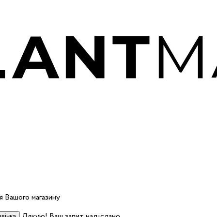
 Вашого магазину
Дякую! Ваш запит надіслано.
вінка