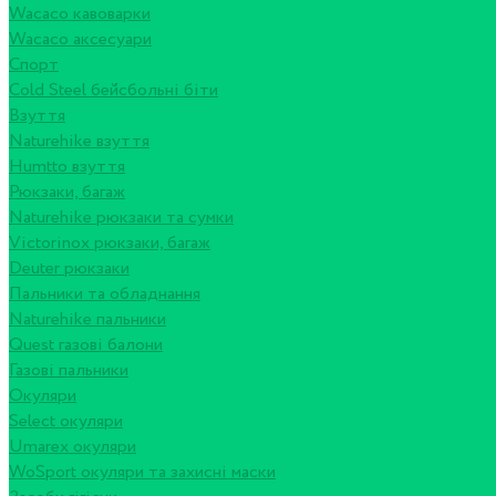
Wacaco кавоварки
Wacaco аксесуари
Спорт
Cold Steel бейсбольні біти
Взуття
Naturehike взуття
Humtto взуття
Рюкзаки, багаж
Naturehike рюкзаки та сумки
Victorinox рюкзаки, багаж
Deuter рюкзаки
Пальники та обладнання
Naturehike пальники
Quest газові балони
Газові пальники
Окуляри
Select окуляри
Umarex окуляри
WoSport окуляри та захисні маски