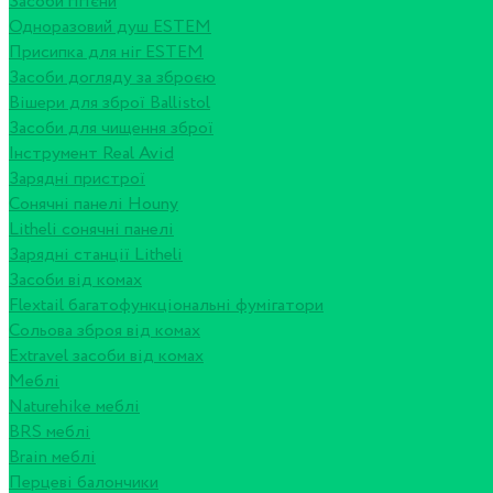
Засоби гігієни
Одноразовий душ ESTEM
Присипка для ніг ESTEM
Засоби догляду за зброєю
Вішери для зброї Ballistol
Засоби для чищення зброї
Інструмент Real Avid
Зарядні пристрої
Сонячні панелі Houny
Litheli сонячні панелі
Зарядні станції Litheli
Засоби від комах
Flextail багатофункціональні фумігатори
Сольова зброя від комах
Extravel засоби від комах
Меблі
Naturehike меблі
BRS меблі
Brain меблі
Перцеві балончики