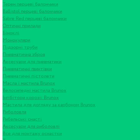
Терен перцеві балончики
Ballistol перцеві балончики
Sabre Red перцеві балончики
Оптичні прилади
Біноклі
Монокуляри
Підзорні труби
Пневматична зброя
Аксесуари для пневматики
Пневматичні гвинтівки
Пневматичні пістолети
Масла і мастила Brunox
Велосипедні мастила Brunox
Інгібітори корозії Brunox
Мастила для догляду за карбоном Brunox
Риболовля
Рибальські снасті
Аксесуари для риболовлі
Все для монтажу оснастки