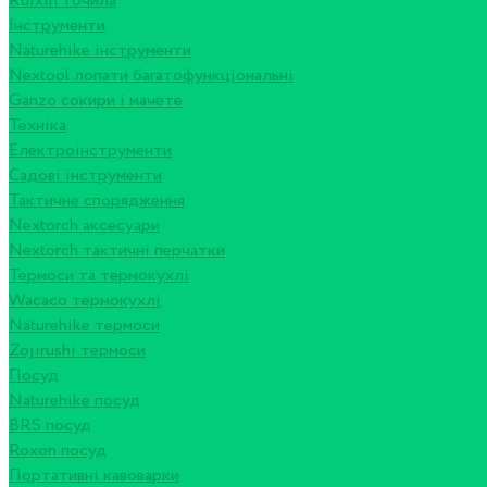
Ruixin точила
Інструменти
Naturehike інструменти
Nextool лопати багатофункціональні
Ganzo сокири і мачете
Техніка
Електроінструменти
Садові інструменти
Тактичне спорядження
Nextorch аксесуари
Nextorch тактичні перчатки
Термоси та термокухлі
Wacaco термокухлі
Naturehike термоси
Zojirushi термоси
Посуд
Naturehike посуд
BRS посуд
Roxon посуд
Портативні кавоварки