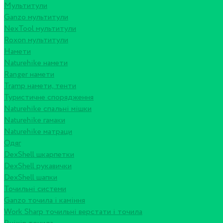
Мультитули
Ganzo мультитули
NexTool мультитули
Roxon мультитули
Намети
Naturehike намети
Ranger намети
Tramp намети, тенти
Туристичне спорядження
Naturehike спальні мішки
Naturehike гамаки
Naturehike матраци
Одяг
DexShell шкарпетки
DexShell рукавички
DexShell шапки
Точильні системи
Ganzo точила і каміння
Work Sharp точильні верстати і точила