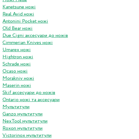
Kanetsune ножі
Real Avid ножі
Antonini Pocket ножі
Old Bear ножі
Due Cigni аксесуари до ножів
Cimmerian Knives ножі
Umarex ножі
Hightron ножі
Schrade ножі
Ocaso ножі
Morakniv ножі
Maserin ножі
Skif аксесуари до ножів
Ontario ножі та аксесуари
Мультитули
Ganzo мультитули
NexTool мультитули
Roxon мультитули
Victorinox мультитули