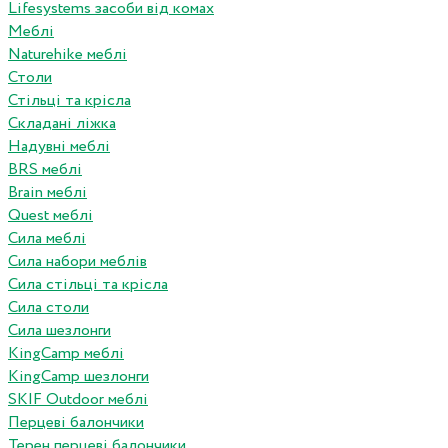
Lifesystems засоби від комах
Меблі
Naturehike меблі
Столи
Стільці та крісла
Складані ліжка
Надувні меблі
BRS меблі
Brain меблі
Quest меблі
Сила меблі
Сила набори меблів
Сила стільці та крісла
Сила столи
Сила шезлонги
KingCamp меблі
KingCamp шезлонги
SKIF Outdoor меблі
Перцеві балончики
Терен перцеві балончики