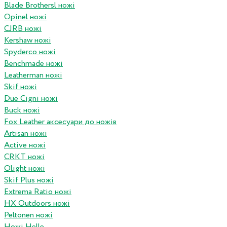
Blade Brothersl ножі
Opinel ножі
CJRB ножі
Kershaw ножі
Spyderco ножі
Benchmade ножі
Leatherman ножі
Skif ножі
Due Cigni ножі
Buck ножі
Fox Leather аксесуари до ножів
Artisan ножі
Active ножі
CRKT ножі
Olight ножі
Skif Plus ножі
Extrema Ratio ножі
HX Outdoors ножі
Peltonen ножі
Ножі Helle