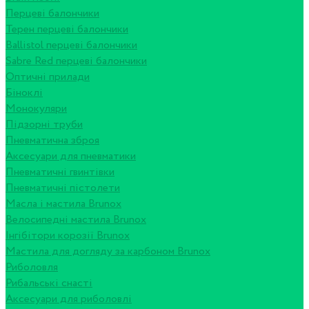
Перцеві балончики
Терен перцеві балончики
Ballistol перцеві балончики
Sabre Red перцеві балончики
Оптичні прилади
Біноклі
Монокуляри
Підзорні труби
Пневматична зброя
Аксесуари для пневматики
Пневматичні гвинтівки
Пневматичні пістолети
Масла і мастила Brunox
Велосипедні мастила Brunox
Інгібітори корозії Brunox
Мастила для догляду за карбоном Brunox
Риболовля
Рибальські снасті
Аксесуари для риболовлі