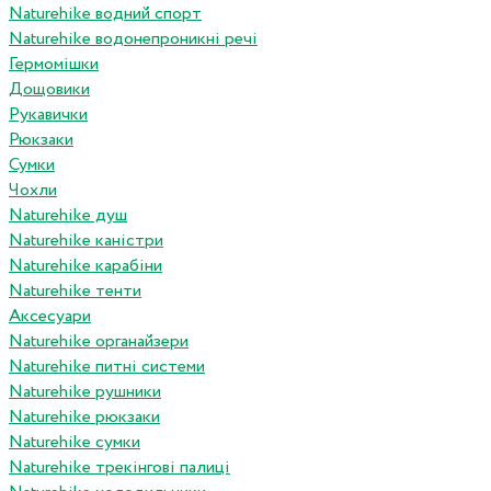
Naturehike водний спорт
Naturehike водонепроникні речі
Гермомішки
Дощовики
Рукавички
Рюкзаки
Сумки
Чохли
Naturehike душ
Naturehike каністри
Naturehike карабіни
Naturehike тенти
Аксесуари
Naturehike органайзери
Naturehike питні системи
Naturehike рушники
Naturehike рюкзаки
Naturehike сумки
Naturehike трекінгові палиці