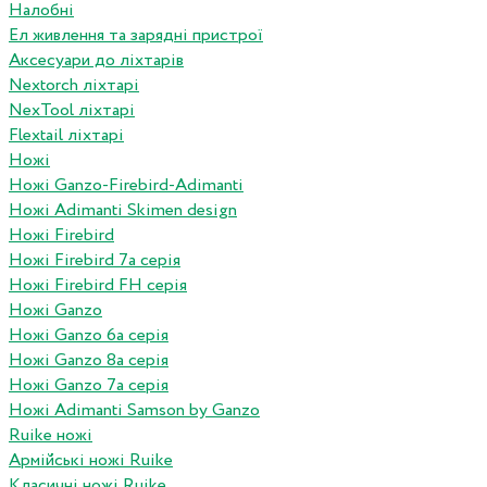
Налобні
Ел живлення та зарядні пристрої
Аксесуари до ліхтарів
Nextorch ліхтарі
NexTool ліхтарі
Flextail ліхтарі
Ножі
Ножі Ganzo-Firebird-Adimanti
Ножі Adimanti Skimen design
Ножі Firebird
Ножі Firebird 7а серія
Ножі Firebird FH серія
Ножі Ganzo
Ножі Ganzo 6а серія
Ножі Ganzo 8а серія
Ножі Ganzo 7а серія
Ножі Adimanti Samson by Ganzo
Ruike ножі
Армійські ножі Ruike
Класичні ножі Ruike