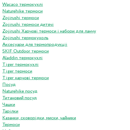
Wacaco термокухлі
Naturehike термоси
Zojirushi термоси
Zojirushi термоси дитячі
Zojirushi Харчові термоси і набори для ланчу
Zojirushi термокухоль
Аксесуари для термопродукціі
SKIF Outdoor термоси
Aladdin термокухлі
Tiger термокухлі
Tiger термоси
Tiger харчові термоси
Посуд
Naturehike посуд
Титановий посуд
Чашки
Тарілки
Казанки, сковорідки, миски, чайники
Термоси