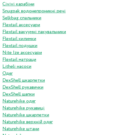
Сivivi карабіни
Snugpak водонепроникні речі
Selkbag спальники
Flextail аксесуари
Flextail вакуумні пакувальники
Flextail килимки
Flextail подушки
Nite Ize аксесуари
Flextail матраци
Litheli насоси
Одяг
DexShell шкарпетки
DexShell рукавички
DexShell шапки
Naturehike одяг
Naturehike рукавиці
Naturehike шкарпетки
Naturehike верхній одяг
Naturehike штани