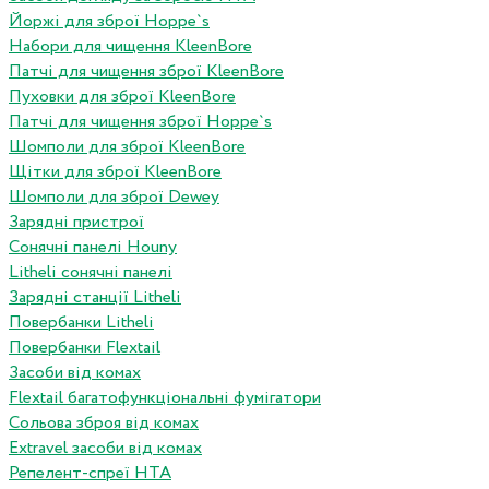
Йоржі для зброї Hoppe`s
Набори для чищення KleenBore
Патчі для чищення зброї KleenBore
Пуховки для зброї KleenBore
Патчі для чищення зброї Hoppe`s
Шомполи для зброї KleenBore
Щітки для зброї KleenBore
Шомполи для зброї Dewey
Зарядні пристрої
Сонячні панелі Houny
Litheli сонячні панелі
Зарядні станції Litheli
Повербанки Litheli
Повербанки Flextail
Засоби від комах
Flextail багатофункціональні фумігатори
Сольова зброя від комах
Extravel засоби від комах
Репелент-спреї HTA