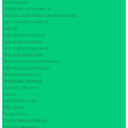
Інструменти
Naturehike інструменти
Nextool лопати багатофункціональні
Ganzo сокири і мачете
Техніка
Електроінструменти
Садові інструменти
Тактичне спорядження
Nextorch аксесуари
Nextorch тактичні перчатки
Термоси та термокухлі
Wacaco термокухлі
Naturehike термоси
Zojirushi термоси
Посуд
Naturehike посуд
BRS посуд
Roxon посуд
Портативні кавоварки
Wacaco кавоварки