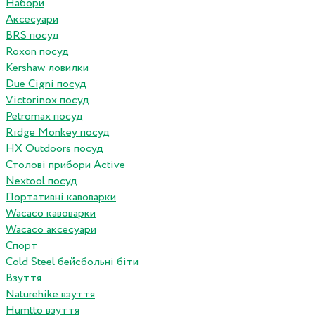
Набори
Аксесуари
BRS посуд
Roxon посуд
Kershaw ловилки
Due Cigni посуд
Victorinox посуд
Petromax посуд
Ridge Monkey посуд
HX Outdoors посуд
Столові прибори Active
Nextool посуд
Портативні кавоварки
Wacaco кавоварки
Wacaco аксесуари
Спорт
Cold Steel бейсбольні біти
Взуття
Naturehike взуття
Humtto взуття