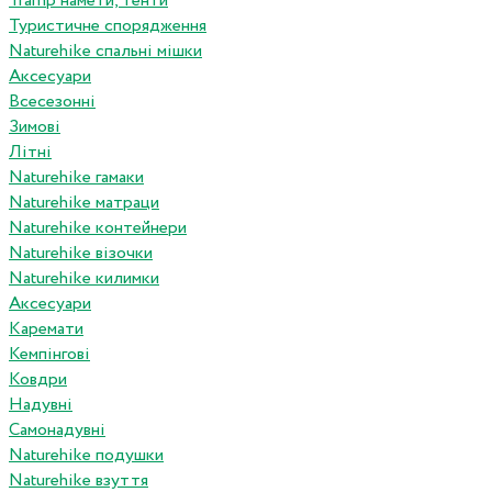
Tramp намети, тенти
Туристичне спорядження
Naturehike спальні мішки
Аксесуари
Всесезонні
Зимові
Літні
Naturehike гамаки
Naturehike матраци
Naturehike контейнери
Naturehike візочки
Naturehike килимки
Аксесуари
Каремати
Кемпінгові
Ковдри
Надувні
Самонадувні
Naturehike подушки
Naturehike взуття