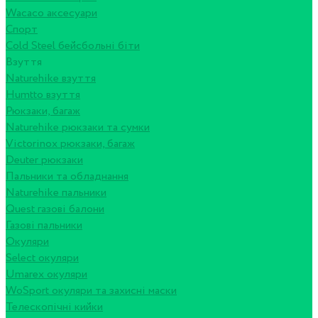
Wacaco аксесуари
Спорт
Cold Steel бейсбольні біти
Взуття
Naturehike взуття
Humtto взуття
Рюкзаки, багаж
Naturehike рюкзаки та сумки
Victorinox рюкзаки, багаж
Deuter рюкзаки
Пальники та обладнання
Naturehike пальники
Quest газові балони
Газові пальники
Окуляри
Select окуляри
Umarex окуляри
WoSport окуляри та захисні маски
Телескопічні кийки