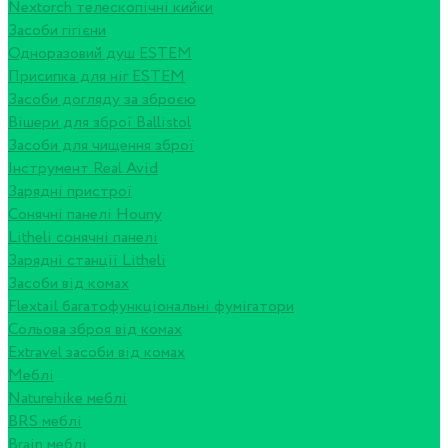
Nextorch телескопічні кийки
Засоби гігієни
Одноразовий душ ESTEM
Присипка для ніг ESTEM
Засоби догляду за зброєю
Вішери для зброї Ballistol
Засоби для чищення зброї
Інструмент Real Avid
Зарядні пристрої
Сонячні панелі Houny
Litheli сонячні панелі
Зарядні станції Litheli
Засоби від комах
Flextail багатофункціональні фумігатори
Сольова зброя від комах
Extravel засоби від комах
Меблі
Naturehike меблі
BRS меблі
Brain меблі