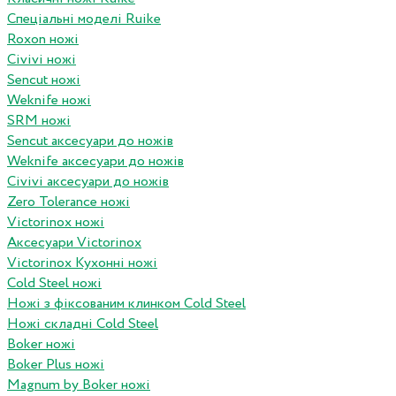
Спеціальні моделі Ruike
Roxon ножi
Civivi ножі
Sencut ножі
Weknife ножі
SRM ножі
Sencut аксесуари до ножів
Weknife аксесуари до ножів
Civivi аксесуари до ножів
Zero Tolerance ножі
Victorinox ножі
Аксесуари Victorinox
Victorinox Кухонні ножі
Cold Steel ножі
Ножі з фіксованим клинком Cold Steel
Ножі складні Cold Steel
Boker ножі
Boker Plus ножі
Magnum by Boker ножі