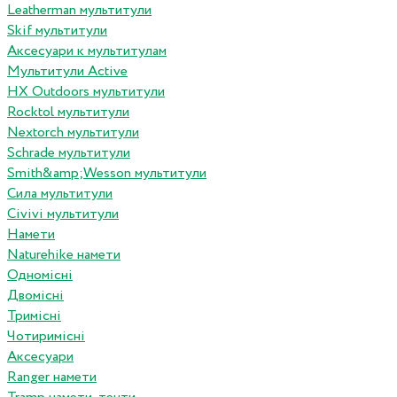
Leatherman мультитули
Skif мультитули
Аксесуари к мультитулам
Мультитули Active
HX Outdoors мультитули
Rocktol мультитули
Nextorch мультитули
Schrade мультитули
Smith&amp;Wesson мультитули
Сила мультитули
Civivi мультитули
Намети
Naturehike намети
Одномісні
Двомісні
Тримісні
Чотиримісні
Аксесуари
Ranger намети