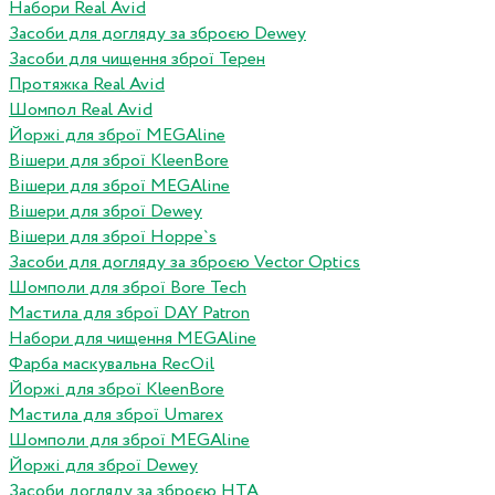
Набори Real Avid
Засоби для догляду за зброєю Dewey
Засоби для чищення зброї Терен
Протяжка Real Avid
Шомпол Real Avid
Йоржі для зброї MEGAline
Вішери для зброї KleenBore
Вішери для зброї MEGAline
Вішери для зброї Dewey
Вішери для зброї Hoppe`s
Засоби для догляду за зброєю Vector Optics
Шомполи для зброї Bore Tech
Мастила для зброї DAY Patron
Набори для чищення MEGAline
Фарба маскувальна RecOil
Йоржі для зброї KleenBore
Мастила для зброї Umarex
Шомполи для зброї MEGAline
Йоржі для зброї Dewey
Засоби догляду за зброєю HTA