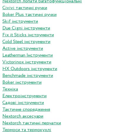
Nextorch лопати багатофункціональні
Сivivi тактичні ручки
Boker Plus тактичні ручки
Skif інструменти
Due Cigni інструменти
Fix it Sticks інструменти
Сold Steel інструменти
Active інструменти
Leatherman Інструменти
Victorinox інструменти
HX Outdoors інструменти
Benchmade інструменти
Boker інструменти
Техніка
Електроінструменти
Садові інструменти
Тактичне спорядження
Nextorch аксесуари
Nextorch тактичні перчатки
Термоси та термокухлі