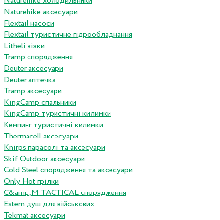
Naturehike холодильники
Naturehike аксесуари
Flextail насоси
Flextail туристичне гідрообладнання
Litheli візки
Tramp спорядження
Deuter аксесуари
Deuter аптечка
Tramp аксесуари
KingCamp спальники
KingCamp туристичні килимки
Кемпинг туристичні килимки
Thermacell аксесуари
Knirps парасолі та аксесуари
Skif Outdoor аксесуари
Cold Steel спорядження та аксесуари
Only Hot грілки
C&amp;M TACTICAL спорядження
Estem душ для військових
Tekmat аксесуари