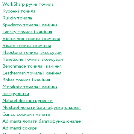
WorkSharp ручні точила
Кухонні точила
Ruixin точила
Spyderco точила і каміння
Lansky точила і каміння
Victorinox точила і каміння
Risam точила і каміння
Hapstone точила, аксесуари
Kanetsune точила, аксесуари
Benchmade точила і каміння
Leatherman точила і каміння
Boker точила і каміння
Morakniv точила і каміння
Інструменти
Naturehike інструменти
Nextool лопати багатофункціональні
Ganzo сокири і мачете
Adimanti лопати багатофункціональні
Adimanti сокири