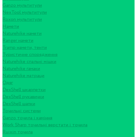
Ganzo мультитули
NexTool мультитули
Roxon мультитули
Намети
Naturehike намети
Ranger намети
Tramp намети, тенти
Туристичне спорядження
Naturehike спальні мішки
Naturehike гамаки
Naturehike матраци
Одяг
DexShell шкарпетки
DexShell рукавички
DexShell шапки
Точильні системи
Ganzo точила і каміння
Work Sharp точильні верстати і точила
Ruixin точила