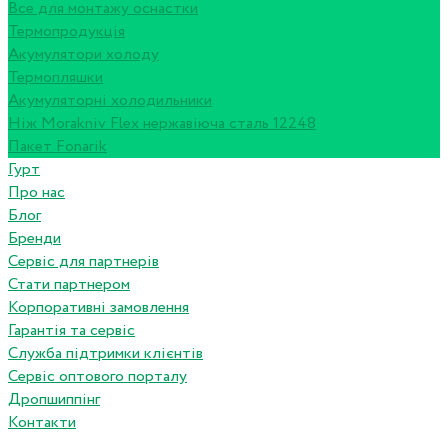
Все для монтажу оснастки
Термопродукція
Акумулятори холоду
Термопляшки
Акумуляторні холодильники
Ніж Morakniv Flex нержавіюча сталь 12248
Пакет Fonarik
Гурт
Про нас
Блог
Бренди
Сервіс для партнерів
Стати партнером
Корпоративні замовлення
Гарантія та сервіс
Служба підтримки клієнтів
Сервіс оптового порталу
Дропшиппінг
Контакти
...