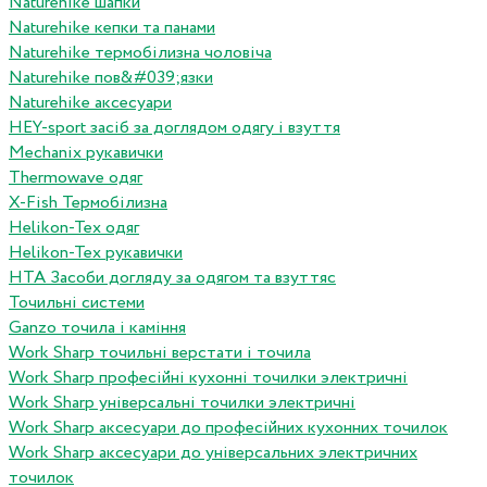
Naturehike шапки
Naturehike кепки та панами
Naturehike термобілизна чоловіча
Naturehike пов&#039;язки
Naturehike аксесуари
HEY-sport засіб за доглядом одягу і взуття
Mechanix рукавички
Thermowave одяг
X-Fish Термобілизна
Helikon-Tex одяг
Helikon-Tex рукавички
HTA Засоби догляду за одягом та взуттяс
Точильні системи
Ganzo точила і каміння
Work Sharp точильні верстати і точила
Work Sharp професiйнi кухоннi точилки электричнi
Work Sharp унiверсальнi точилки электричнi
Work Sharp аксесуари до професiйних кухонних точилок
Work Sharp аксесуари до унiверсальних электричних
точилок