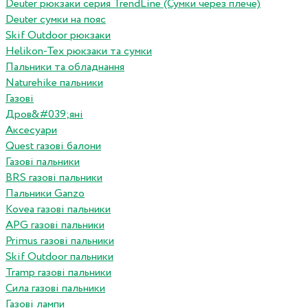
Deuter рюкзаки серия TrendLine (Сумки через плече)
Deuter сумки на пояс
Skif Outdoor рюкзаки
Helikon-Tex рюкзаки та сумки
Пальники та обладнання
Naturehike пальники
Газові
Дров&#039;яні
Аксесуари
Quest газові балони
Газові пальники
BRS газові пальники
Пальники Ganzo
Kovea газові пальники
APG газові пальники
Primus газові пальники
Skif Outdoor пальники
Tramp газові пальники
Сила газові пальники
Газові лампи