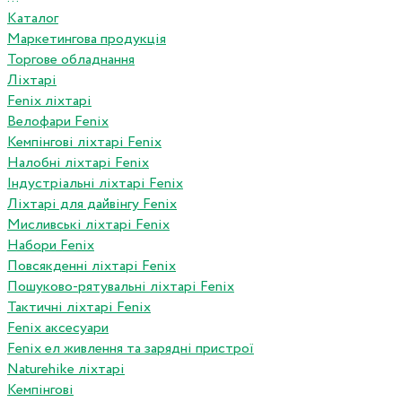
Каталог
Маркетингова продукція
Торгове обладнання
Ліхтарі
Fenix ліхтарі
Велофари Fenix
Кемпінгові ліхтарі Fenix
Налобні ліхтарі Fenix
Індустріальні ліхтарі Fenix
Ліхтарі для дайвінгу Fenix
Мисливські ліхтарі Fenix
Набори Fenix
Повсякденні ліхтарі Fenix
Пошуково-рятувальні ліхтарі Fenix
Тактичні ліхтарі Fenix
Fenix аксесуари
Fenix ел живлення та зарядні пристрої
Naturehike ліхтарі
Кемпінгові