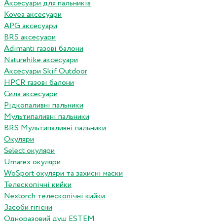
Аксесуари для пальників
Kovea аксесуари
APG аксесуари
BRS аксесуари
Adimanti газові балони
Naturehike аксесуари
Аксесуари Skif Outdoor
HPCR газові балони
Сила аксесуари
Рідкопаливні пальники
Мультипаливні пальники
BRS Мультипаливні пальники
Окуляри
Select окуляри
Umarex окуляри
WoSport окуляри та захисні маски
Телескопічні кийки
Nextorch телескопічні кийки
Засоби гігієни
Одноразовий душ ESTEM