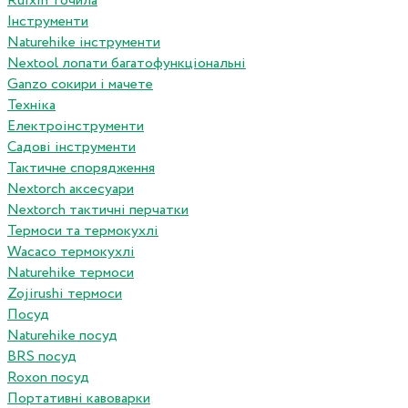
Ruixin точила
Інструменти
Naturehike інструменти
Nextool лопати багатофункціональні
Ganzo сокири і мачете
Техніка
Електроінструменти
Садові інструменти
Тактичне спорядження
Nextorch аксесуари
Nextorch тактичні перчатки
Термоси та термокухлі
Wacaco термокухлі
Naturehike термоси
Zojirushi термоси
Посуд
Naturehike посуд
BRS посуд
Roxon посуд
Портативні кавоварки