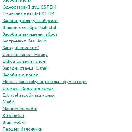
Засоби гігієни
Одноразовий душ ESTEM
Присипка для ніг ESTEM
Засоби догляду за зброєю
Вішери для зброї Ballistol
Засоби для чищення зброї
Інструмент Real Avid
Зарядні пристрої
Сонячні панелі Houny
Litheli сонячні панелі
Зарядні станції Litheli
Засоби від комах
Flextail багатофункціональні фумігатори
Сольова зброя від комах
Extravel засоби від комах
Меблі
Naturehike меблі
BRS меблі
Brain меблі
Перцеві балончики