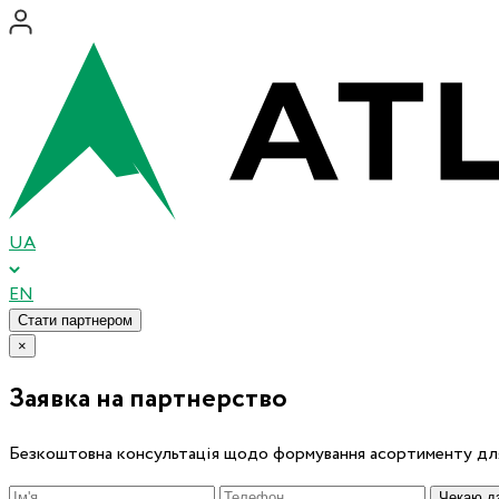
UA
EN
Стати партнером
×
Заявка на партнерство
Безкоштовна консультація щодо формування асортименту для
Чекаю дз