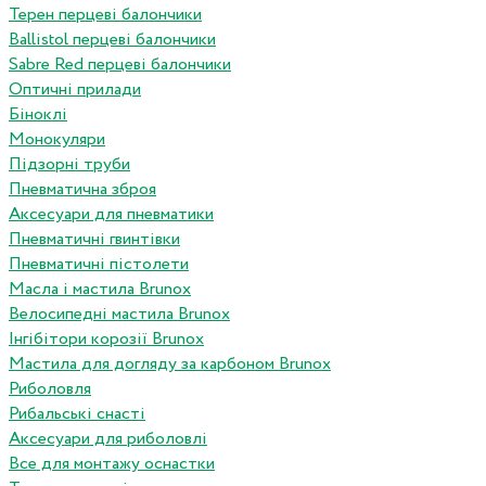
Терен перцеві балончики
Ballistol перцеві балончики
Sabre Red перцеві балончики
Оптичні прилади
Біноклі
Монокуляри
Підзорні труби
Пневматична зброя
Аксесуари для пневматики
Пневматичні гвинтівки
Пневматичні пістолети
Масла і мастила Brunox
Велосипедні мастила Brunox
Інгібітори корозії Brunox
Мастила для догляду за карбоном Brunox
Риболовля
Рибальські снасті
Аксесуари для риболовлі
Все для монтажу оснастки