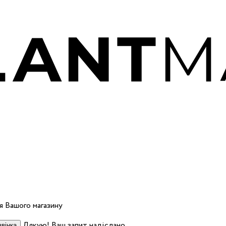
 Вашого магазину
Дякую! Ваш запит надіслано.
вінка