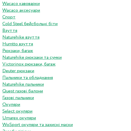
Wacaco кавоварки
Wacaco аксесуари
Спорт
Cold Steel бейсбольні біти
Взуття
Naturehike взуття
Humtto взуття
Рюкзаки, багаж
Naturehike рюкзаки та сумки
Victorinox рюкзаки, багаж
Deuter рюкзаки
Пальники та обладнання
Naturehike пальники
Quest газові балони
Газові пальники
Окуляри
Select окуляри
Umarex окуляри
WoSport окуляри та захисні маски