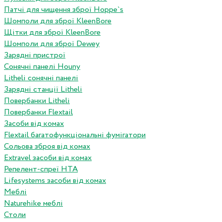
Патчі для чищення зброї Hoppe`s
Шомполи для зброї KleenBore
Щітки для зброї KleenBore
Шомполи для зброї Dewey
Зарядні пристрої
Сонячні панелі Houny
Litheli сонячні панелі
Зарядні станції Litheli
Повербанки Litheli
Повербанки Flextail
Засоби від комах
Flextail багатофункціональні фумігатори
Сольова зброя від комах
Extravel засоби від комах
Репелент-спреї HTA
Lifesystems засоби від комах
Меблі
Naturehike меблі
Столи