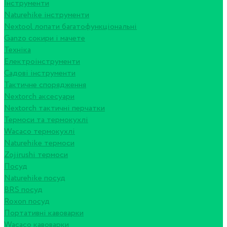
Інструменти
Naturehike інструменти
Nextool лопати багатофункціональні
Ganzo сокири і мачете
Техніка
Електроінструменти
Садові інструменти
Тактичне спорядження
Nextorch аксесуари
Nextorch тактичні перчатки
Термоси та термокухлі
Wacaco термокухлі
Naturehike термоси
Zojirushi термоси
Посуд
Naturehike посуд
BRS посуд
Roxon посуд
Портативні кавоварки
Wacaco кавоварки