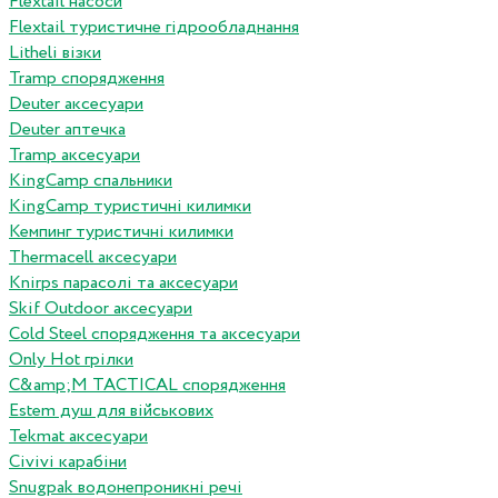
Flextail насоси
Flextail туристичне гідрообладнання
Litheli візки
Tramp спорядження
Deuter аксесуари
Deuter аптечка
Tramp аксесуари
KingCamp спальники
KingCamp туристичні килимки
Кемпинг туристичні килимки
Thermacell аксесуари
Knirps парасолі та аксесуари
Skif Outdoor аксесуари
Cold Steel спорядження та аксесуари
Only Hot грілки
C&amp;M TACTICAL спорядження
Estem душ для військових
Tekmat аксесуари
Сivivi карабіни
Snugpak водонепроникні речі