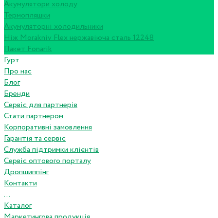
Акумулятори холоду
Термопляшки
Акумуляторні холодильники
Ніж Morakniv Flex нержавіюча сталь 12248
Пакет Fonarik
Гурт
Про нас
Блог
Бренди
Сервіс для партнерів
Стати партнером
Корпоративні замовлення
Гарантія та сервіс
Служба підтримки клієнтів
Сервіс оптового порталу
Дропшиппінг
Контакти
...
Каталог
Маркетингова продукція