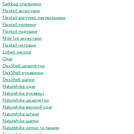
Selkbag спальники
Flextail аксесуари
Flextail вакуумні пакувальники
Flextail килимки
Flextail подушки
Nite Ize аксесуари
Flextail матраци
Litheli насоси
Одяг
DexShell шкарпетки
DexShell рукавички
DexShell шапки
Naturehike одяг
Naturehike рукавиці
Naturehike шкарпетки
Naturehike верхній одяг
Naturehike штани
Naturehike шапки
Naturehike кепки та панами