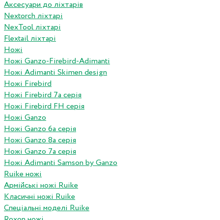
Аксесуари до ліхтарів
Nextorch ліхтарі
NexTool ліхтарі
Flextail ліхтарі
Ножі
Ножі Ganzo-Firebird-Adimanti
Ножі Adimanti Skimen design
Ножі Firebird
Ножі Firebird 7а серія
Ножі Firebird FH серія
Ножі Ganzo
Ножі Ganzo 6а серія
Ножі Ganzo 8а серія
Ножі Ganzo 7а серія
Ножі Adimanti Samson by Ganzo
Ruike ножі
Армійські ножі Ruike
Класичні ножі Ruike
Спеціальні моделі Ruike
Roxon ножi