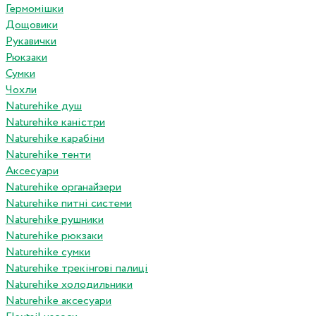
Гермомішки
Дощовики
Рукавички
Рюкзаки
Сумки
Чохли
Naturehike душ
Naturehike каністри
Naturehike карабіни
Naturehike тенти
Аксесуари
Naturehike органайзери
Naturehike питні системи
Naturehike рушники
Naturehike рюкзаки
Naturehike сумки
Naturehike трекінгові палиці
Naturehike холодильники
Naturehike аксесуари