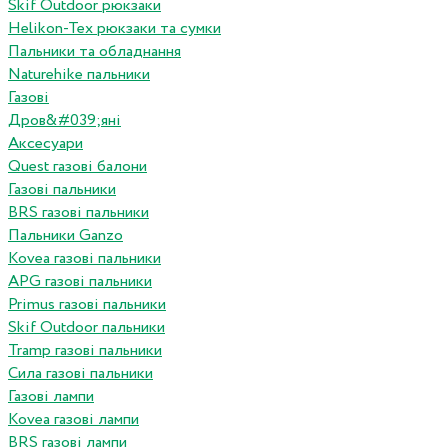
Skif Outdoor рюкзаки
Helikon-Tex рюкзаки та сумки
Пальники та обладнання
Naturehike пальники
Газові
Дров&#039;яні
Аксесуари
Quest газові балони
Газові пальники
BRS газові пальники
Пальники Ganzo
Kovea газові пальники
APG газові пальники
Primus газові пальники
Skif Outdoor пальники
Tramp газові пальники
Сила газові пальники
Газові лампи
Kovea газові лампи
BRS газові лампи