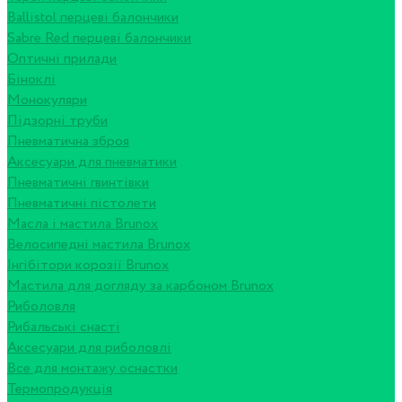
Ballistol перцеві балончики
Sabre Red перцеві балончики
Оптичні прилади
Біноклі
Монокуляри
Підзорні труби
Пневматична зброя
Аксесуари для пневматики
Пневматичні гвинтівки
Пневматичні пістолети
Масла і мастила Brunox
Велосипедні мастила Brunox
Інгібітори корозії Brunox
Мастила для догляду за карбоном Brunox
Риболовля
Рибальські снасті
Аксесуари для риболовлі
Все для монтажу оснастки
Термопродукція