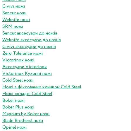
Civivi ножі
Sencut ножі
Weknife ножі
SRM ножі
Sencut аксесуари до ножів
Weknife аксесуари до ножів
Civivi аксесуари до ножів
Zero Tolerance ножі
Victorinox ножі
Аксесуари Victorinox
Victorinox Кухонні ножі
Cold Steel ножі
Ножі з фіксованим клинком Cold Steel
Ножі складні Cold Steel
Boker ножі
Boker Plus ножі
Magnum by Boker ножі
Blade Brothersl ножі
Opinel ножі