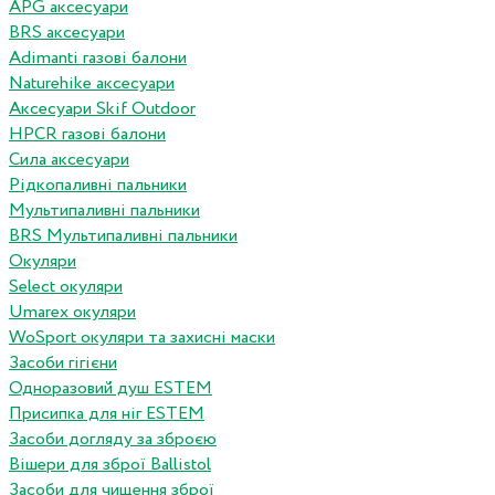
APG аксесуари
BRS аксесуари
Adimanti газові балони
Naturehike аксесуари
Аксесуари Skif Outdoor
HPCR газові балони
Сила аксесуари
Рідкопаливні пальники
Мультипаливні пальники
BRS Мультипаливні пальники
Окуляри
Select окуляри
Umarex окуляри
WoSport окуляри та захисні маски
Засоби гігієни
Одноразовий душ ESTEM
Присипка для ніг ESTEM
Засоби догляду за зброєю
Вішери для зброї Ballistol
Засоби для чищення зброї