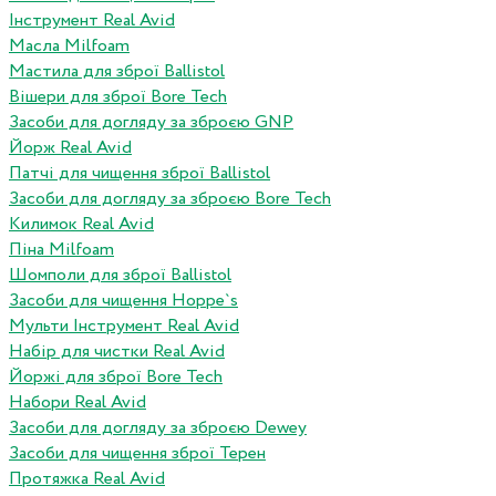
Інструмент Real Avid
Масла Milfoam
Мастила для зброї Ballistol
Вішери для зброї Bore Tech
Засоби для догляду за зброєю GNP
Йорж Real Avid
Патчі для чищення зброї Ballistol
Засоби для догляду за зброєю Bore Tech
Килимок Real Avid
Піна Milfoam
Шомполи для зброї Ballistol
Засоби для чищення Hoppe`s
Мульти Інструмент Real Avid
Набір для чистки Real Avid
Йоржі для зброї Bore Tech
Набори Real Avid
Засоби для догляду за зброєю Dewey
Засоби для чищення зброї Терен
Протяжка Real Avid