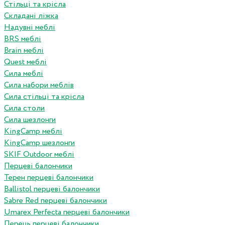
Стільці та крісла
Складані ліжка
Надувні меблі
BRS меблі
Brain меблі
Quest меблі
Сила меблі
Сила набори меблів
Сила стільці та крісла
Сила столи
Сила шезлонги
KingCamp меблі
KingCamp шезлонги
SKIF Outdoor меблі
Перцеві балончики
Терен перцеві балончики
Ballistol перцеві балончики
Sabre Red перцеві балончики
Umarex Perfecta перцеві балончики
Перець перцеві балончики