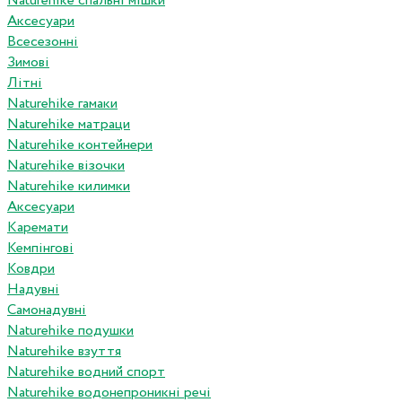
Naturehike спальні мішки
Аксесуари
Всесезонні
Зимові
Літні
Naturehike гамаки
Naturehike матраци
Naturehike контейнери
Naturehike візочки
Naturehike килимки
Аксесуари
Каремати
Кемпінгові
Ковдри
Надувні
Самонадувні
Naturehike подушки
Naturehike взуття
Naturehike водний спорт
Naturehike водонепроникні речі