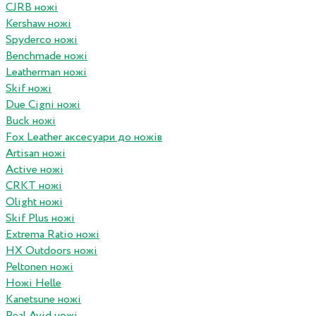
CJRB ножі
Kershaw ножі
Spyderco ножі
Benchmade ножі
Leatherman ножі
Skif ножі
Due Cigni ножі
Buck ножі
Fox Leather аксесуари до ножів
Artisan ножі
Active ножі
CRKT ножі
Olight ножі
Skif Plus ножі
Extrema Ratio ножі
HX Outdoors ножі
Peltonen ножі
Ножі Helle
Kanetsune ножі
Real Avid ножі