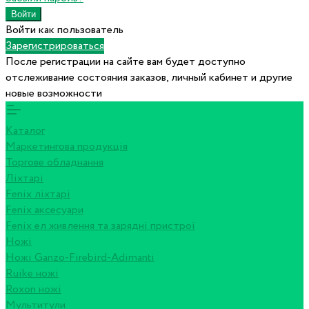
Войти как пользователь
Зарегистрироваться
После регистрации на сайте вам будет доступно
отслеживание состояния заказов, личный кабинет и другие
новые возможности
Каталог
Маркетингова продукція
Торгове обладнання
Ліхтарі
Fenix ліхтарі
Fenix аксесуари
Fenix ел живлення та зарядні пристрої
Ножі
Ножі Ganzo-Firebird-Adimanti
Ruike ножі
Roxon ножi
Мультитули