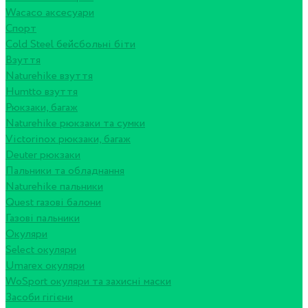
Wacaco аксесуари
Спорт
Cold Steel бейсбольні біти
Взуття
Naturehike взуття
Humtto взуття
Рюкзаки, багаж
Naturehike рюкзаки та сумки
Victorinox рюкзаки, багаж
Deuter рюкзаки
Пальники та обладнання
Naturehike пальники
Quest газові балони
Газові пальники
Окуляри
Select окуляри
Umarex окуляри
WoSport окуляри та захисні маски
Засоби гігієни