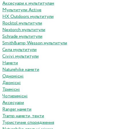
Аксесуари к мультитулам
Мультитули Active
HX Outdoors мультитули
Rocktol мультитули
Nextorch мультитули
Schrade мультитули
Smith&amp;Wesson мультитули
Сила мультитули
Civivi мультитули
Намети
Naturehike намети
Одномісні
Двомісні
Тримісні
Чотиримісні
Аксесуари
Ranger намети
Tramp намети, тенти
Туристичне спорядження