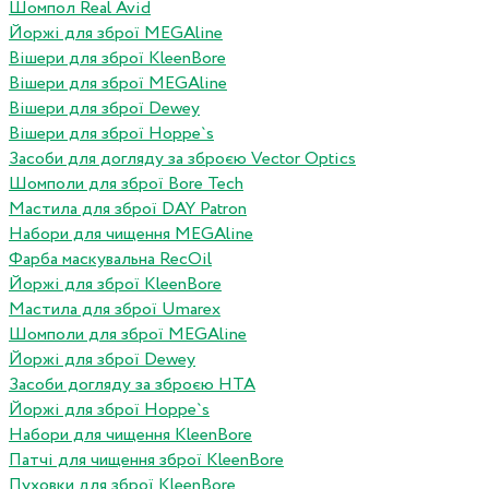
Шомпол Real Avid
Йоржі для зброї MEGAline
Вішери для зброї KleenBore
Вішери для зброї MEGAline
Вішери для зброї Dewey
Вішери для зброї Hoppe`s
Засоби для догляду за зброєю Vector Optics
Шомполи для зброї Bore Tech
Мастила для зброї DAY Patron
Набори для чищення MEGAline
Фарба маскувальна RecOil
Йоржі для зброї KleenBore
Мастила для зброї Umarex
Шомполи для зброї MEGAline
Йоржі для зброї Dewey
Засоби догляду за зброєю HTA
Йоржі для зброї Hoppe`s
Набори для чищення KleenBore
Патчі для чищення зброї KleenBore
Пуховки для зброї KleenBore