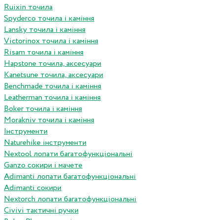
Ruixin точила
Spyderco точила і каміння
Lansky точила і каміння
Victorinox точила і каміння
Risam точила і каміння
Hapstone точила, аксесуари
Kanetsune точила, аксесуари
Benchmade точила і каміння
Leatherman точила і каміння
Boker точила і каміння
Morakniv точила і каміння
Інструменти
Naturehike інструменти
Nextool лопати багатофункціональні
Ganzo сокири і мачете
Adimanti лопати багатофункціональні
Adimanti сокири
Nextorch лопати багатофункціональні
Сivivi тактичні ручки