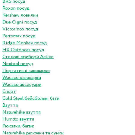
BRS посуд
Roxon посуд
Kershaw ловилки
Due Cigni посуд
Victorinox посуд
Petromax посуд
Ridge Monkey посуд
HX Outdoors посуд
Столові прибори Active
Nextool посуд
Портативні кавоварки
Wacaco кавоварки
Wacaco аксесуари
Спорт
Cold Steel бейсбольні біти
Взуття
Naturehike взуття
Humtto взуття
Рюкзаки, багаж
Naturehike рюкзаки та сумки