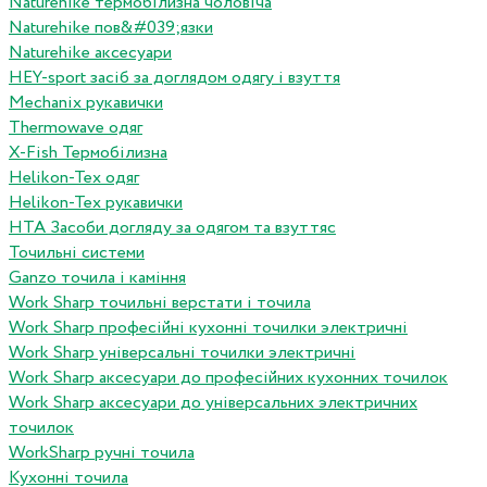
Naturehike термобілизна чоловіча
Naturehike пов&#039;язки
Naturehike аксесуари
HEY-sport засіб за доглядом одягу і взуття
Mechanix рукавички
Thermowave одяг
X-Fish Термобілизна
Helikon-Tex одяг
Helikon-Tex рукавички
HTA Засоби догляду за одягом та взуттяс
Точильні системи
Ganzo точила і каміння
Work Sharp точильні верстати і точила
Work Sharp професiйнi кухоннi точилки электричнi
Work Sharp унiверсальнi точилки электричнi
Work Sharp аксесуари до професiйних кухонних точилок
Work Sharp аксесуари до унiверсальних электричних
точилок
WorkSharp ручні точила
Кухонні точила