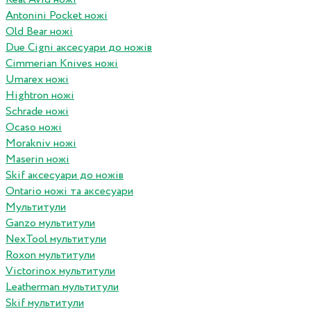
Antonini Pocket ножі
Old Bear ножі
Due Cigni аксесуари до ножів
Cimmerian Knives ножі
Umarex ножі
Hightron ножі
Schrade ножі
Ocaso ножі
Morakniv ножі
Maserin ножі
Skif аксесуари до ножів
Ontario ножі та аксесуари
Мультитули
Ganzo мультитули
NexTool мультитули
Roxon мультитули
Victorinox мультитули
Leatherman мультитули
Skif мультитули