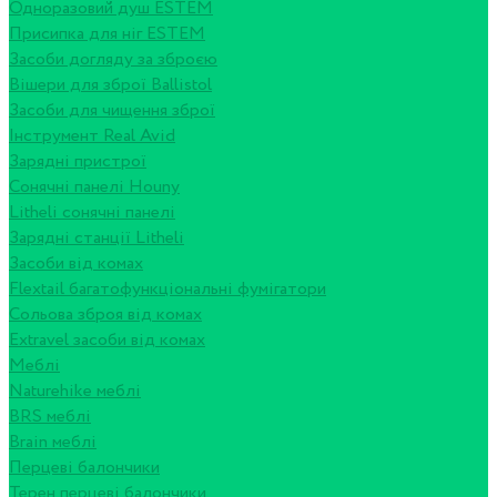
Одноразовий душ ESTEM
Присипка для ніг ESTEM
Засоби догляду за зброєю
Вішери для зброї Ballistol
Засоби для чищення зброї
Інструмент Real Avid
Зарядні пристрої
Сонячні панелі Houny
Litheli сонячні панелі
Зарядні станції Litheli
Засоби від комах
Flextail багатофункціональні фумігатори
Сольова зброя від комах
Extravel засоби від комах
Меблі
Naturehike меблі
BRS меблі
Brain меблі
Перцеві балончики
Терен перцеві балончики