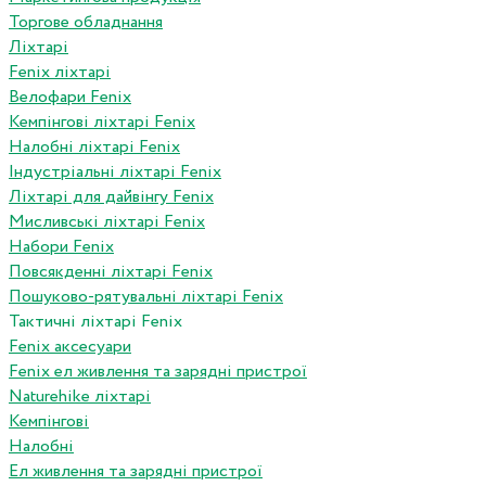
Торгове обладнання
Ліхтарі
Fenix ліхтарі
Велофари Fenix
Кемпінгові ліхтарі Fenix
Налобні ліхтарі Fenix
Індустріальні ліхтарі Fenix
Ліхтарі для дайвінгу Fenix
Мисливські ліхтарі Fenix
Набори Fenix
Повсякденні ліхтарі Fenix
Пошуково-рятувальні ліхтарі Fenix
Тактичні ліхтарі Fenix
Fenix аксесуари
Fenix ел живлення та зарядні пристрої
Naturehike ліхтарі
Кемпінгові
Налобні
Ел живлення та зарядні пристрої