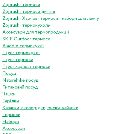
Zojirushi термоси
Zojirushi термоси дитячі
Zojirushi Харчові термоси і набори для ланчу
Zojirushi термокухоль
Аксесуари для термопродукціі
SKIF Outdoor термоси
Aladdin термокухлі
Tiger термокухлі
Tiger термоси
Tiger харчові термоси
Посуд
Naturehike посуд
Титановий посуд
Чашки
Тарілки
Казанки, сковорідки, миски, чайники
Термоси
Набори
Аксесуари