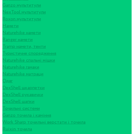
Ganzo мультитули
NexTool мультитули
Roxon мультитули
Намети
Naturehike намети
Ranger намети
Tramp намети, тенти
Туристичне спорядження
Naturehike спальні мішки
Naturehike гамаки
Naturehike матраци
Одяг
DexShell шкарпетки
DexShell рукавички
DexShell шапки
Точильні системи
Ganzo точила і каміння
Work Sharp точильні верстати і точила
Ruixin точила