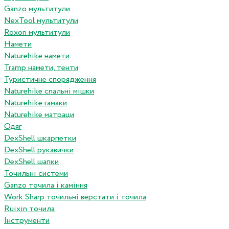
Ganzo мультитули
NexTool мультитули
Roxon мультитули
Намети
Naturehike намети
Tramp намети, тенти
Туристичне спорядження
Naturehike спальні мішки
Naturehike гамаки
Naturehike матраци
Одяг
DexShell шкарпетки
DexShell рукавички
DexShell шапки
Точильні системи
Ganzo точила і каміння
Work Sharp точильні верстати і точила
Ruixin точила
Інструменти