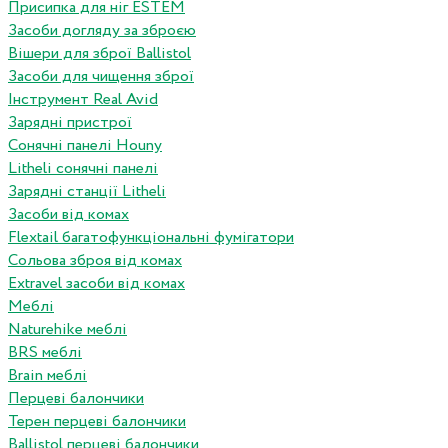
Присипка для ніг ESTEM
Засоби догляду за зброєю
Вішери для зброї Ballistol
Засоби для чищення зброї
Інструмент Real Avid
Зарядні пристрої
Сонячні панелі Houny
Litheli сонячні панелі
Зарядні станції Litheli
Засоби від комах
Flextail багатофункціональні фумігатори
Сольова зброя від комах
Extravel засоби від комах
Меблі
Naturehike меблі
BRS меблі
Brain меблі
Перцеві балончики
Терен перцеві балончики
Ballistol перцеві балончики