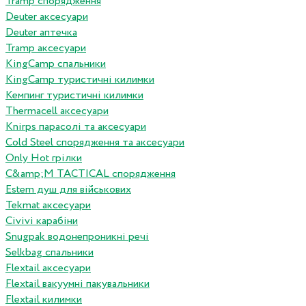
Tramp спорядження
Deuter аксесуари
Deuter аптечка
Tramp аксесуари
KingCamp спальники
KingCamp туристичні килимки
Кемпинг туристичні килимки
Thermacell аксесуари
Knirps парасолі та аксесуари
Cold Steel спорядження та аксесуари
Only Hot грілки
C&amp;M TACTICAL спорядження
Estem душ для військових
Tekmat аксесуари
Сivivi карабіни
Snugpak водонепроникні речі
Selkbag спальники
Flextail аксесуари
Flextail вакуумні пакувальники
Flextail килимки