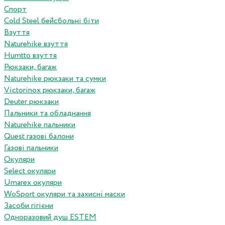
Спорт
Cold Steel бейсбольні біти
Взуття
Naturehike взуття
Humtto взуття
Рюкзаки, багаж
Naturehike рюкзаки та сумки
Victorinox рюкзаки, багаж
Deuter рюкзаки
Пальники та обладнання
Naturehike пальники
Quest газові балони
Газові пальники
Окуляри
Select окуляри
Umarex окуляри
WoSport окуляри та захисні маски
Засоби гігієни
Одноразовий душ ESTEM