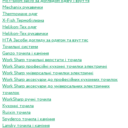
HEY-sport засіб за доглядом одягу і взуття
Mechanix рукавички
Thermowave одяг
X-Fish Термобілизна
Helikon-Tex одяг
Helikon-Tex рукавички
HTA Засоби догляду за одягом та взуттяс
Точильні системи
Ganzo точила і каміння
Work Sharp точильні верстати і точила
Work Sharp професiйнi кухоннi точилки электричнi
Work Sharp унiверсальнi точилки электричнi
Work Sharp аксесуари до професiйних кухонних точилок
Work Sharp аксесуари до унiверсальних электричних
точилок
WorkSharp ручні точила
Кухонні точила
Ruixin точила
Spyderco точила і каміння
Lansky точила і каміння