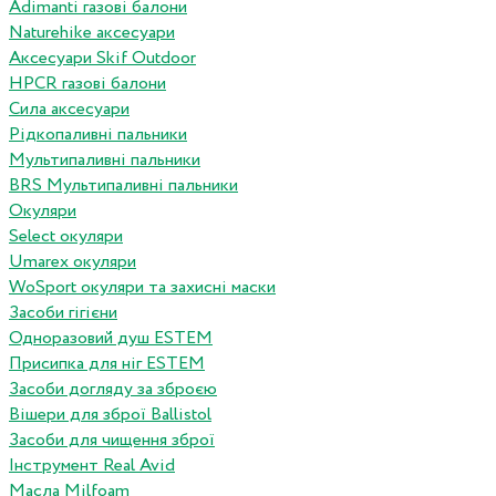
Adimanti газові балони
Naturehike аксесуари
Аксесуари Skif Outdoor
HPCR газові балони
Сила аксесуари
Рідкопаливні пальники
Мультипаливні пальники
BRS Мультипаливні пальники
Окуляри
Select окуляри
Umarex окуляри
WoSport окуляри та захисні маски
Засоби гігієни
Одноразовий душ ESTEM
Присипка для ніг ESTEM
Засоби догляду за зброєю
Вішери для зброї Ballistol
Засоби для чищення зброї
Інструмент Real Avid
Масла Milfoam