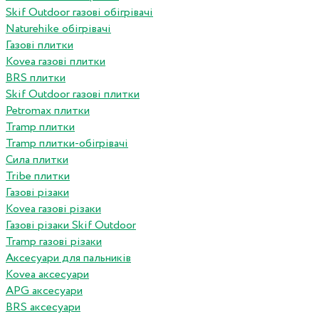
Skif Outdoor газові обігрівачі
Naturehike обігрівачі
Газові плитки
Kovea газові плитки
BRS плитки
Skif Outdoor газові плитки
Petromax плитки
Tramp плитки
Tramp плитки-обігрівачі
Сила плитки
Tribe плитки
Газові різаки
Kovea газові різаки
Газові різаки Skif Outdoor
Tramp газові різаки
Аксесуари для пальників
Kovea аксесуари
APG аксесуари
BRS аксесуари