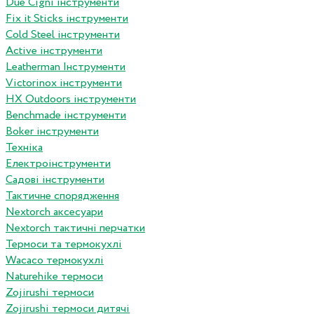
Due Cigni інструменти
Fix it Sticks інструменти
Сold Steel інструменти
Active інструменти
Leatherman Інструменти
Victorinox інструменти
HX Outdoors інструменти
Benchmade інструменти
Boker інструменти
Техніка
Електроінструменти
Садові інструменти
Тактичне спорядження
Nextorch аксесуари
Nextorch тактичні перчатки
Термоси та термокухлі
Wacaco термокухлі
Naturehike термоси
Zojirushi термоси
Zojirushi термоси дитячі