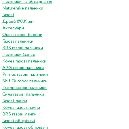
Пальники та обладнання
Naturehike пальники
Газові
Дров&#039;яні
Аксесуари
Quest газові балони
Газові пальники
BRS газові пальники
Пальники Ganzo
Kovea газові пальники
APG газові пальники
Primus газові пальники
Skif Outdoor пальники
Tramp газові пальники
Сила газові пальники
Газові лампи
Kovea газові лампи
BRS газові лампи
Газові обігрівачі
Kovea газові обігрівачі