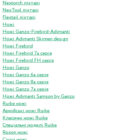
Nextorch ліхтарі
NexTool ліхтарі
Flextail ліхтарі
Ножі
Ножі Ganzo-Firebird-Adimanti
Ножі Adimanti Skimen design
Ножі Firebird
Ножі Firebird 7а серія
Ножі Firebird FH серія
Ножі Ganzo
Ножі Ganzo 6а серія
Ножі Ganzo 8а серія
Ножі Ganzo 7а серія
Ножі Adimanti Samson by Ganzo
Ruike ножі
Армійські ножі Ruike
Класичні ножі Ruike
Спеціальні моделі Ruike
Roxon ножi
Civivi ножі