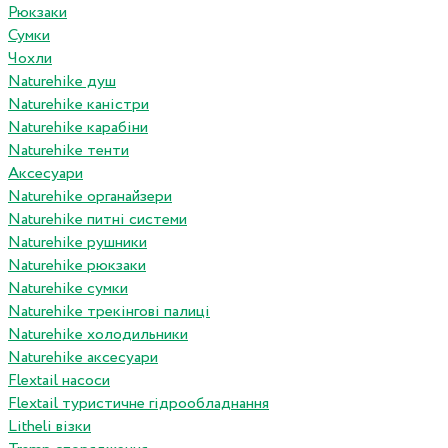
Рюкзаки
Сумки
Чохли
Naturehike душ
Naturehike каністри
Naturehike карабіни
Naturehike тенти
Аксесуари
Naturehike органайзери
Naturehike питні системи
Naturehike рушники
Naturehike рюкзаки
Naturehike сумки
Naturehike трекінгові палиці
Naturehike холодильники
Naturehike аксесуари
Flextail насоси
Flextail туристичне гідрообладнання
Litheli візки