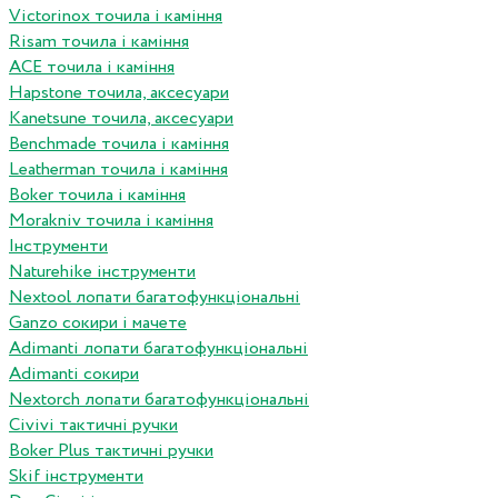
Victorinox точила і каміння
Risam точила і каміння
ACE точила і каміння
Hapstone точила, аксесуари
Kanetsune точила, аксесуари
Benchmade точила і каміння
Leatherman точила і каміння
Boker точила і каміння
Morakniv точила і каміння
Інструменти
Naturehike інструменти
Nextool лопати багатофункціональні
Ganzo сокири і мачете
Adimanti лопати багатофункціональні
Adimanti сокири
Nextorch лопати багатофункціональні
Сivivi тактичні ручки
Boker Plus тактичні ручки
Skif інструменти