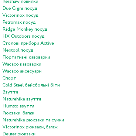
Kershaw ловилки
Due Cigni посуд
Victorinox посуд
Petromax посуд
Ridge Monkey посуд
HX Outdoors посуд
Столові прибори Active
Nextool посуд
Портативні кавоварки
Wacaco кавоварки
Wacaco аксесуари
Спорт
Cold Steel бейсбольні біти
Взуття
Naturehike взуття
Humtto взуття
Рюкзаки, багаж
Naturehike рюкзаки та сумки
Victorinox рюкзаки, багаж
Deuter рюкзаки