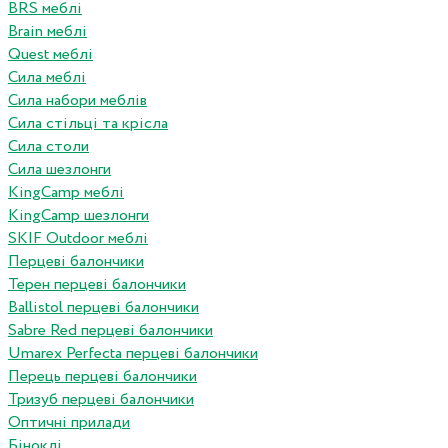
BRS меблі
Brain меблі
Quest меблі
Сила меблі
Сила набори меблів
Сила стільці та крісла
Сила столи
Сила шезлонги
KingCamp меблі
KingCamp шезлонги
SKIF Outdoor меблі
Перцеві балончики
Терен перцеві балончики
Ballistol перцеві балончики
Sabre Red перцеві балончики
Umarex Perfecta перцеві балончики
Перець перцеві балончики
Тризуб перцеві балончики
Оптичні прилади
Біноклі