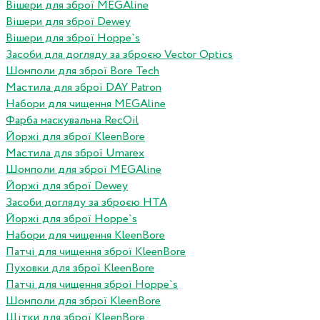
Вішери для зброї MEGAline
Вішери для зброї Dewey
Вішери для зброї Hoppe`s
Засоби для догляду за зброєю Vector Optics
Шомполи для зброї Bore Tech
Мастила для зброї DAY Patron
Набори для чищення MEGAline
Фарба маскувальна RecOil
Йоржі для зброї KleenBore
Мастила для зброї Umarex
Шомполи для зброї MEGAline
Йоржі для зброї Dewey
Засоби догляду за зброєю HTA
Йоржі для зброї Hoppe`s
Набори для чищення KleenBore
Патчі для чищення зброї KleenBore
Пуховки для зброї KleenBore
Патчі для чищення зброї Hoppe`s
Шомполи для зброї KleenBore
Щітки для зброї KleenBore