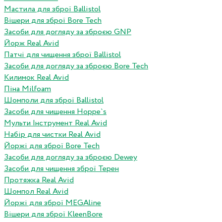
Мастила для зброї Ballistol
Вішери для зброї Bore Tech
Засоби для догляду за зброєю GNP
Йорж Real Avid
Патчі для чищення зброї Ballistol
Засоби для догляду за зброєю Bore Tech
Килимок Real Avid
Піна Milfoam
Шомполи для зброї Ballistol
Засоби для чищення Hoppe`s
Мульти Інструмент Real Avid
Набір для чистки Real Avid
Йоржі для зброї Bore Tech
Засоби для догляду за зброєю Dewey
Засоби для чищення зброї Терен
Протяжка Real Avid
Шомпол Real Avid
Йоржі для зброї MEGAline
Вішери для зброї KleenBore