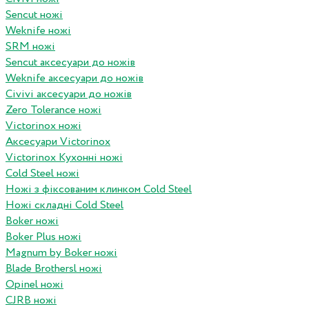
Sencut ножі
Weknife ножі
SRM ножі
Sencut аксесуари до ножів
Weknife аксесуари до ножів
Civivi аксесуари до ножів
Zero Tolerance ножі
Victorinox ножі
Аксесуари Victorinox
Victorinox Кухонні ножі
Cold Steel ножі
Ножі з фіксованим клинком Cold Steel
Ножі складні Cold Steel
Boker ножі
Boker Plus ножі
Magnum by Boker ножі
Blade Brothersl ножі
Opinel ножі
CJRB ножі