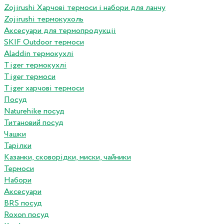
Zojirushi Харчові термоси і набори для ланчу
Zojirushi термокухоль
Аксесуари для термопродукціі
SKIF Outdoor термоси
Aladdin термокухлі
Tiger термокухлі
Tiger термоси
Tiger харчові термоси
Посуд
Naturehike посуд
Титановий посуд
Чашки
Тарілки
Казанки, сковорідки, миски, чайники
Термоси
Набори
Аксесуари
BRS посуд
Roxon посуд