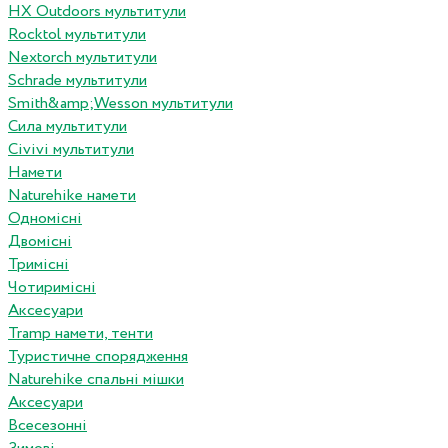
HX Outdoors мультитули
Rocktol мультитули
Nextorch мультитули
Schrade мультитули
Smith&amp;Wesson мультитули
Сила мультитули
Civivi мультитули
Намети
Naturehike намети
Одномісні
Двомісні
Тримісні
Чотиримісні
Аксесуари
Tramp намети, тенти
Туристичне спорядження
Naturehike спальні мішки
Аксесуари
Всесезонні