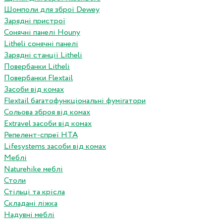
Шомполи для зброї Dewey
Зарядні пристрої
Сонячні панелі Houny
Litheli сонячні панелі
Зарядні станції Litheli
Повербанки Litheli
Повербанки Flextail
Засоби від комах
Flextail багатофункціональні фумігатори
Сольова зброя від комах
Extravel засоби від комах
Репелент-спреї HTA
Lifesystems засоби від комах
Меблі
Naturehike меблі
Столи
Стільці та крісла
Складані ліжка
Надувні меблі