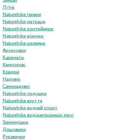
Зимові
Літні
Naturehike гамаки
Naturehike матраци
Naturehike контейнери
Naturehike візочки
Naturehike килимки
Аксесуари
Каремати
Кемпінгові
Ковдри
Надувні
Самонадувні
Naturehike подушки
Naturehike взуття
Naturehike водний спорт
Naturehike водонепроникні речі
Гермомішки
Дощовики
Рукавички