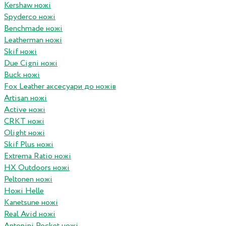
Kershaw ножі
Spyderco ножі
Benchmade ножі
Leatherman ножі
Skif ножі
Due Cigni ножі
Buck ножі
Fox Leather аксесуари до ножів
Artisan ножі
Active ножі
CRKT ножі
Olight ножі
Skif Plus ножі
Extrema Ratio ножі
HX Outdoors ножі
Peltonen ножі
Ножі Helle
Kanetsune ножі
Real Avid ножі
Antonini Pocket ножі