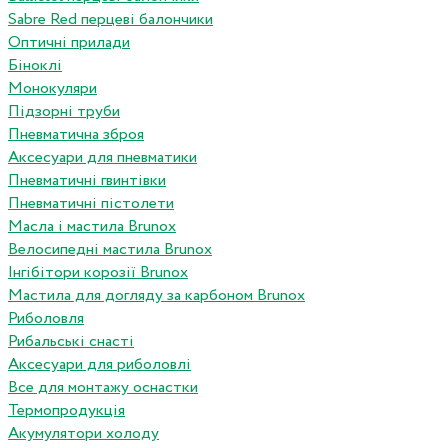
Sabre Red перцеві балончики
Оптичні прилади
Біноклі
Монокуляри
Підзорні труби
Пневматична зброя
Аксесуари для пневматики
Пневматичні гвинтівки
Пневматичні пістолети
Масла і мастила Brunox
Велосипедні мастила Brunox
Інгібітори корозії Brunox
Мастила для догляду за карбоном Brunox
Риболовля
Рибальські снасті
Аксесуари для риболовлі
Все для монтажу оснастки
Термопродукція
Акумулятори холоду