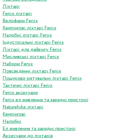
Ліхтарі
Fenix ліхтарі
Велофари Fenix
Кемпінгові ліхтарі Fenix
Налобні ліхтарі Fenix
Індустріальні ліхтарі Fenix
Ліхтарі для дайвінгу Fenix
Мисливські ліхтарі Fenix
Набори Fenix
Повсякденні ліхтарі Fenix
Пошуково-рятувальні ліхтарі Fenix
Тактичні ліхтарі Fenix
Fenix аксесуари
Fenix ел живлення та зарядні пристрої
Naturehike ліхтарі
Кемпінгові
Налобні
Ел живлення та зарядні пристрої
Аксесуари до ліхтарів