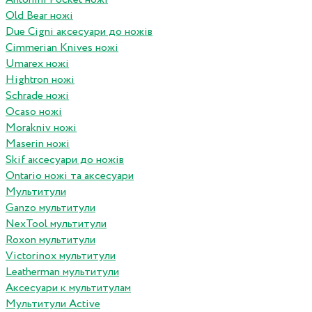
Old Bear ножі
Due Cigni аксесуари до ножів
Cimmerian Knives ножі
Umarex ножі
Hightron ножі
Schrade ножі
Ocaso ножі
Morakniv ножі
Maserin ножі
Skif аксесуари до ножів
Ontario ножі та аксесуари
Мультитули
Ganzo мультитули
NexTool мультитули
Roxon мультитули
Victorinox мультитули
Leatherman мультитули
Аксесуари к мультитулам
Мультитули Active