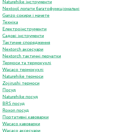
Naturehike інструменти
Nextool лопати багатофункціональні
Ganzo сокири і мачете
Техніка
Електроінструменти
Садові інструменти
Тактичне спорядження
Nextorch аксесуари
Nextorch тактичні перчатки
Термоси та термокухлі
Wacaco термокухлі
Naturehike термоси
Zojirushi термоси
Посуд
Naturehike посуд
BRS посуд
Roxon посуд
Портативні кавоварки
Wacaco кавоварки
Wacaco аксесуари