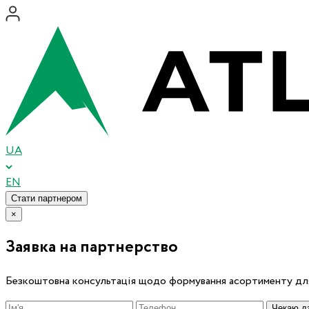
UA
EN
Стати партнером
×
Заявка на партнерство
Безкоштовна консультація щодо формування асортименту для
Чекаю дз