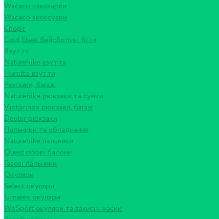
Wacaco кавоварки
Wacaco аксесуари
Спорт
Cold Steel бейсбольні біти
Взуття
Naturehike взуття
Humtto взуття
Рюкзаки, багаж
Naturehike рюкзаки та сумки
Victorinox рюкзаки, багаж
Deuter рюкзаки
Пальники та обладнання
Naturehike пальники
Quest газові балони
Газові пальники
Окуляри
Select окуляри
Umarex окуляри
WoSport окуляри та захисні маски