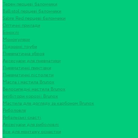
Терен перцеві балончики
Ballistol перцеві балончики
Sabre Red перцеві балончики
Оптичні прилади
Біноклі
Монокуляри
Підзорні труби
Пневматична зброя
Аксесуари для пневматики
Пневматичні гвинтівки
Пневматичні пістолети
Масла і мастила Brunox
Велосипедні мастила Brunox
Інгібітори корозії Brunox
Мастила для догляду за карбоном Brunox
Риболовля
Рибальські снасті
Аксесуари для риболовлі
Все для монтажу оснастки