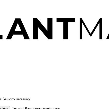
 Вашого магазину
Дякую! Ваш запит надіслано.
вінка