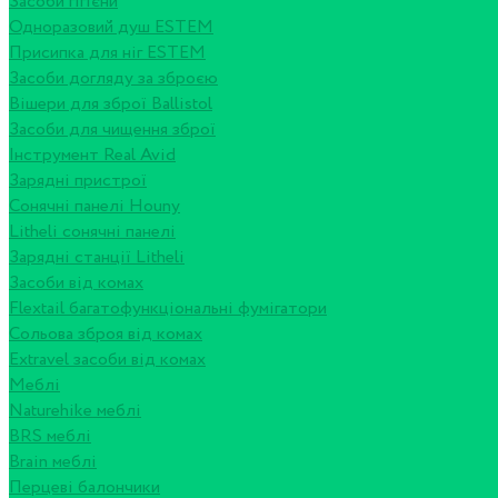
Засоби гігієни
Одноразовий душ ESTEM
Присипка для ніг ESTEM
Засоби догляду за зброєю
Вішери для зброї Ballistol
Засоби для чищення зброї
Інструмент Real Avid
Зарядні пристрої
Сонячні панелі Houny
Litheli сонячні панелі
Зарядні станції Litheli
Засоби від комах
Flextail багатофункціональні фумігатори
Сольова зброя від комах
Extravel засоби від комах
Меблі
Naturehike меблі
BRS меблі
Brain меблі
Перцеві балончики