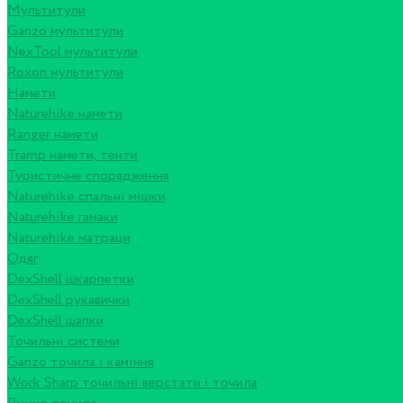
Мультитули
Ganzo мультитули
NexTool мультитули
Roxon мультитули
Намети
Naturehike намети
Ranger намети
Tramp намети, тенти
Туристичне спорядження
Naturehike спальні мішки
Naturehike гамаки
Naturehike матраци
Одяг
DexShell шкарпетки
DexShell рукавички
DexShell шапки
Точильні системи
Ganzo точила і каміння
Work Sharp точильні верстати і точила