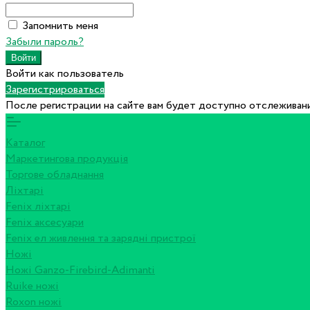
Запомнить меня
Забыли пароль?
Войти как пользователь
Зарегистрироваться
После регистрации на сайте вам будет доступно отслеживани
Каталог
Маркетингова продукція
Торгове обладнання
Ліхтарі
Fenix ліхтарі
Fenix аксесуари
Fenix ел живлення та зарядні пристрої
Ножі
Ножі Ganzo-Firebird-Adimanti
Ruike ножі
Roxon ножi