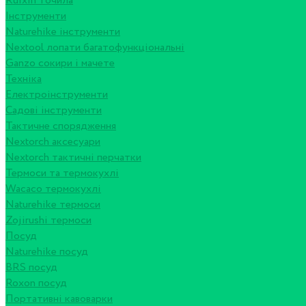
Ruixin точила
Інструменти
Naturehike інструменти
Nextool лопати багатофункціональні
Ganzo сокири і мачете
Техніка
Електроінструменти
Садові інструменти
Тактичне спорядження
Nextorch аксесуари
Nextorch тактичні перчатки
Термоси та термокухлі
Wacaco термокухлі
Naturehike термоси
Zojirushi термоси
Посуд
Naturehike посуд
BRS посуд
Roxon посуд
Портативні кавоварки